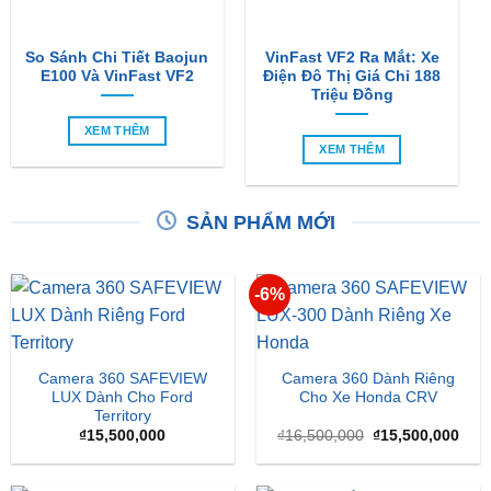
So Sánh Chi Tiết Baojun
VinFast VF2 Ra Mắt: Xe
E100 Và VinFast VF2
Điện Đô Thị Giá Chỉ 188
Triệu Đồng
XEM THÊM
XEM THÊM
SẢN PHẨM MỚI
-6%
Camera 360 SAFEVIEW
Camera 360 Dành Riêng
LUX Dành Cho Ford
Cho Xe Honda CRV
Territory
Giá
Giá
₫
15,500,000
₫
16,500,000
₫
15,500,000
gốc
hiện
là:
tại
₫16,500,000.
là: