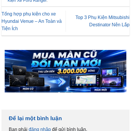
Kiện Xe Ford Ranger
.
Tổng hợp phụ kiện cho xe
Top 3 Phụ Kiện Mitsubishi
Hyundai Venue – An Toàn và
Destinator Nên Lắp
Tiện Ích
Để lại một bình luận
Bạn phải
đăng nhập
để gửi bình luận.