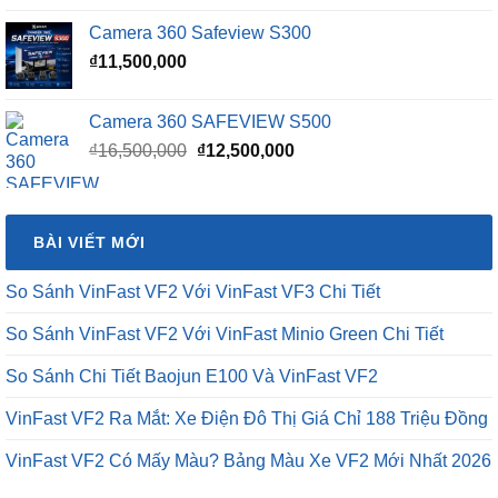
Camera 360 Safeview S300
₫
11,500,000
Camera 360 SAFEVIEW S500
Giá
Giá
₫
16,500,000
₫
12,500,000
gốc
hiện
là:
tại
₫16,500,000.
là:
BÀI VIẾT MỚI
₫12,500,000.
So Sánh VinFast VF2 Với VinFast VF3 Chi Tiết
So Sánh VinFast VF2 Với VinFast Minio Green Chi Tiết
So Sánh Chi Tiết Baojun E100 Và VinFast VF2
VinFast VF2 Ra Mắt: Xe Điện Đô Thị Giá Chỉ 188 Triệu Đồng
VinFast VF2 Có Mấy Màu? Bảng Màu Xe VF2 Mới Nhất 2026