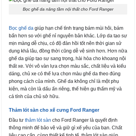
Bọc ghế da nâng tầm nội thất cho Ford Ranger
Bọc ghế da
giúp hạn chế tình trạng bám mùi hôi, bám
bẩn hơn so với ghế nỉ nguyên bản khác. Lớp da tạo sự
mịn màng dễ chịu, có độ đàn hồi tốt nên thời gian sử
dụng khá lâu, đồng thời cũng dễ vệ sinh hơn. Hơn nữa
ghế da giúp tạo sự sang trọng, hài hòa cho khoang nội
thất xe. Với vô vàn lựa chọn màu sắc, chất liệu và kiểu
dáng, chủ xe có thể lựa chọn màu ghế da theo đúng
phong cách của mình. Ghế da không chỉ là một phụ
kiện, mà còn là dấu ấn riêng, thể hiện gu thẩm mỹ và
cá tính của chủ sở hữu.
Thảm lót sàn cho xế cưng Ford Ranger
Đầu tư
thảm lót sàn
cho Ford Ranger là quyết định
thông minh để bảo vệ và giữ gì xế yêu của bạn. Chất
liệu cao cấp, cùng thiết kế tinh tế, thảm lót sàn giúp