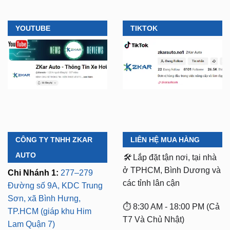
YOUTUBE
TIKTOK
CÔNG TY TNHH ZKAR
LIÊN HỆ MUA HÀNG
AUTO
🛠️
Lắp đặt tận nơi, tại nhà
ở TPHCM, Bình Dương và
Chi Nhánh 1:
277–279
các tỉnh lân cận
Đường số 9A, KDC Trung
Sơn, xã Bình Hưng,
⏱️ 8:30 AM - 18:00 PM (Cả
TP.HCM (giáp khu Him
T7 Và Chủ Nhật)
Lam Quận 7)