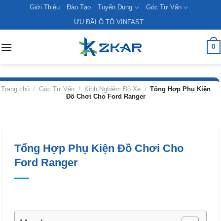
Skip
Giới Thiệu
Đào Tạo
Tuyển Dụng
Góc Tư Vấn
to
ƯU ĐÃI Ô TÔ VINFAST
content
0
Trang chủ
/
Góc Tư Vấn
/
Kinh Nghiệm Độ Xe
/
Tổng Hợp Phụ Kiện
Đồ Chơi Cho Ford Ranger
Tổng Hợp Phụ Kiện Đồ Chơi Cho
Ford Ranger