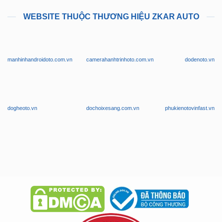
WEBSITE THUỘC THƯƠNG HIỆU ZKAR AUTO
manhinhandroidoto.com.vn
camerahanhtrinhoto.com.vn
dodenoto.vn
dogheoto.vn
dochoixesang.com.vn
phukienotovinfast.vn