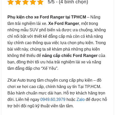
5/5 - (4 bình chọn)
Phụ kiện cho xe Ford Ranger
tại TPHCM
– Nâng
tầm trải nghiệm lái xe.
Xe Ford Ranger
, một trong
những mẫu SUV phổ biến và được ưa chuộng, không
chỉ nổi bật với thiết kế đẳng cấp mà còn có khả năng
tùy chỉnh cao thông qua việc lựa chọn phụ kiện. Trong
bài viết này, chúng ta sẽ khám phá những phụ kiện
không thể thiếu để
nâng cấp chiếc Ford Ranger
của
bạn, đồng thời tối ưu hóa trải nghiệm lái xe và nâng
tầm đẳng đấp cho “Xế Yêu”.
ZKar Auto trung tâm chuyên cung cấp phụ kiện – đồ
chơi xe hơi cao cấp, chính hãng uy tín Tại TP.HCM.
Bảo hành chuẩn mực dài hạn. Hỗ trợ khách hãng trọn
đời. Liên hệ ngay
0949.60.3979
hoặc
Zalo
để được hỗ
trợ bởi đội ngũ kỹ thuật viên tận tâm.