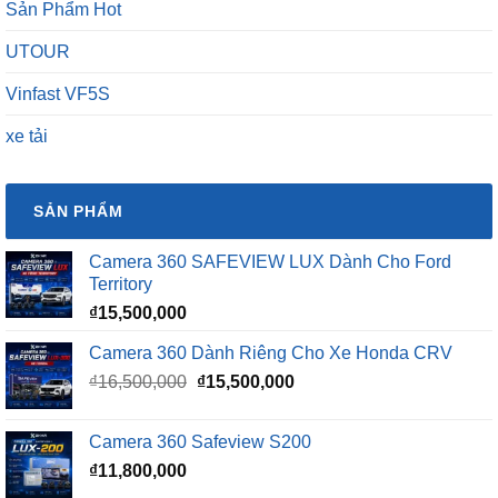
Sản Phẩm Hot
UTOUR
Vinfast VF5S
xe tải
SẢN PHẨM
Camera 360 SAFEVIEW LUX Dành Cho Ford
Territory
₫
15,500,000
Camera 360 Dành Riêng Cho Xe Honda CRV
Giá
Giá
₫
16,500,000
₫
15,500,000
gốc
hiện
là:
tại
Camera 360 Safeview S200
₫16,500,000.
là:
₫
11,800,000
₫15,500,000.