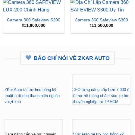
₫15,
Camera 360 Safeview S200
Camera 360 Safeview S300
₫
11,800,000
₫
11,500,000
BÁO CHÍ NÓI VỀ ZKAR AUTO
ZKar Auto tài trợ học bổng kỹ
CEO từng nâng cấp hơn 7.000 ô
thuật ô tô cho thanh niên nghèo
tô mở hệ thống chăm sóc xe hơi
vượt khó
chuyên nghiệp tại TP.HCM
Gara nâng cấp xe hơi chuyên
ZKar Auto tài trợ học bổng kỹ