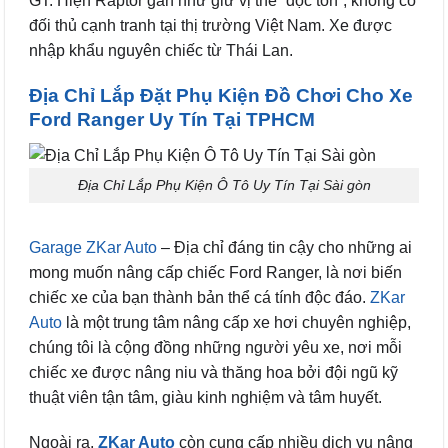
GT. Hiện Raptor gần như giữ vị thế “độc tôn”, không có
đối thủ cạnh tranh tại thị trường Việt Nam. Xe được
nhập khẩu nguyên chiếc từ Thái Lan.
Địa Chỉ Lắp Đặt Phụ Kiện Đồ Chơi Cho Xe
Ford Ranger Uy Tín Tại TPHCM
Địa Chỉ Lắp Phụ Kiện Ô Tô Uy Tín Tại Sài gòn
Garage ZKar Auto
– Địa chỉ đáng tin cậy cho những ai
mong muốn nâng cấp chiếc Ford Ranger, là nơi biến
chiếc xe của bạn thành bản thể cá tính độc đáo.
ZKar
Auto
là một trung tâm nâng cấp xe hơi chuyên nghiệp,
chúng tôi là cộng đồng những người yêu xe, nơi mỗi
chiếc xe được nâng niu và thăng hoa bởi đội ngũ kỹ
thuật viên tận tâm, giàu kinh nghiệm và tâm huyết.
Ngoài ra,
ZKar Auto
còn cung cấp nhiều dịch vụ nâng