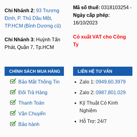
Mã số thuế:
0318103254 -
Chi Nhánh 2:
93 Trương
Ngày cấp phép:
Định, P. Thủ Dầu Một,
16/10/2023
TP.HCM (Bình Dương cũ)
Có xuất VAT cho Công
Chi Nhánh 3:
Huỳnh Tấn
Ty
Phát, Quận 7, Tp.HCM
CHÍNH SÁCH MUA HÀNG
LIÊN HỆ TƯ VẤN
Bảo Mật Thông Tin
Zalo 1:
0949.60.3979
Đổi Trả Hàng
Zalo 2:
0987.801.029
Thanh Toán
Kỹ Thuật Có Kinh
Nghiệm
Vận Chuyển
Hỗ Trợ: 24/7
Bảo hành