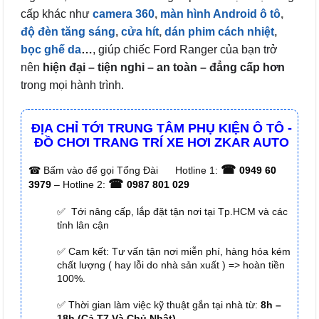
cấp khác như
camera 360
,
màn hình Android ô tô
,
độ đèn tăng sáng
,
cửa hít
,
dán phim cách nhiệt
,
bọc ghế da
…
, giúp chiếc Ford Ranger của bạn trở
nên
hiện đại – tiện nghi – an toàn – đẳng cấp hơn
trong mọi hành trình.
ĐỊA CHỈ TỚI TRUNG TÂM PHỤ KIỆN Ô TÔ -
ĐỒ CHƠI TRANG TRÍ XE HƠI ZKAR AUTO
☎
☎
Bấm vào để gọi Tổng Đài
Hotline 1:
0949 60
☎
3979
– Hotline 2:
0987 801 029
✅ Tới nâng cấp, lắp đặt tận nơi tại Tp.HCM và các
tỉnh lân cận
✅ Cam kết: Tư vấn tận nơi miễn phí, hàng hóa kém
chất lượng ( hay lỗi do nhà sản xuất ) => hoàn tiền
100%.
✅ Thời gian làm việc kỹ thuật gắn tại nhà từ:
8h –
18h (Cả T7 Và Chủ Nhật)