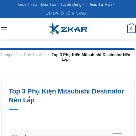
Skip
Giới Thiệu
Đào Tạo
Tuyển Dụng
Góc Tư Vấn
to
ƯU ĐÃI Ô TÔ VINFAST
content
0
Trang chủ
/
Góc Tư Vấn
/
Top 3 Phụ Kiện Mitsubishi Destinator Nên
Lắp
Top 3 Phụ Kiện Mitsubishi Destinator
Nên Lắp