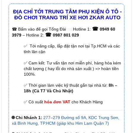
ĐỊA CHỈ TỚI TRUNG TÂM PHỤ KIỆN Ô TÔ -
ĐỒ CHƠI TRANG TRÍ XE HƠI ZKAR AUTO
☎
☎
Bấm vào để gọi Tổng Đài
Hotline 1:
0949 60
☎
3979
– Hotline 2:
0987 801 029
✅ Tới nâng cấp, lắp đặt tận nơi tại Tp.HCM và các
tỉnh lân cận
✅ Cam kết: Tư vấn tận nơi miễn phí, hàng hóa kém
chất lượng ( hay lỗi do nhà sản xuất ) => hoàn tiền
100%.
✅ Thời gian làm việc kỹ thuật gắn tại nhà từ:
8h –
18h (Cả T7 Và Chủ Nhật)
✅ Có xuất
hóa đơn VAT
cho Khách Hàng
🌐 Chi Nhánh 1:
277–279 Đường số 9A, KDC Trung Sơn,
xã Bình Hưng, TP.HCM (giáp khu Him Lam Quận 7)