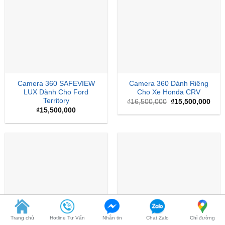
Camera 360 SAFEVIEW
Camera 360 Dành Riêng
LUX Dành Cho Ford
Cho Xe Honda CRV
Territory
Giá
Giá
₫
16,500,000
₫
15,500,000
gốc
hiện
₫
15,500,000
là:
tại
₫16,500,000.
là:
₫15,
Trang chủ
Hotline Tư Vấn
Nhắn tin
Chat Zalo
Chỉ đường