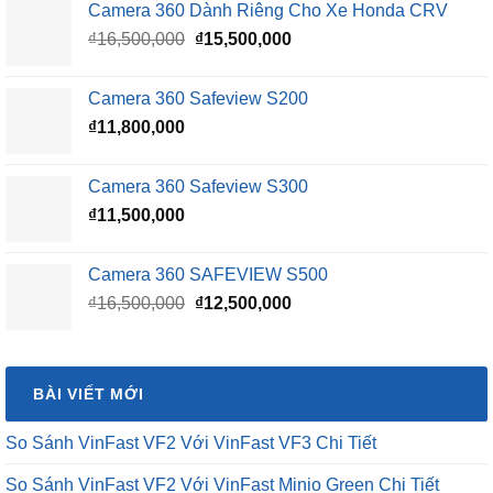
Camera 360 Dành Riêng Cho Xe Honda CRV
Giá
Giá
₫
16,500,000
₫
15,500,000
gốc
hiện
là:
tại
Camera 360 Safeview S200
₫16,500,000.
là:
₫
11,800,000
₫15,500,000.
Camera 360 Safeview S300
₫
11,500,000
Camera 360 SAFEVIEW S500
Giá
Giá
₫
16,500,000
₫
12,500,000
gốc
hiện
là:
tại
₫16,500,000.
là:
BÀI VIẾT MỚI
₫12,500,000.
So Sánh VinFast VF2 Với VinFast VF3 Chi Tiết
So Sánh VinFast VF2 Với VinFast Minio Green Chi Tiết