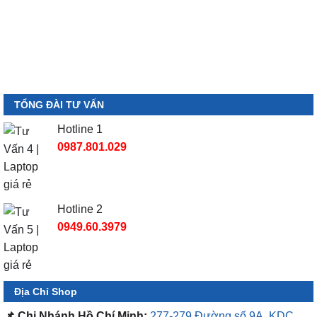
TỔNG ĐÀI TƯ VẤN
Hotline 1
0987.801.029
Hotline 2
0949.60.3979
Địa Chỉ Shop
📌 Chi Nhánh Hồ Chí Minh:
277-279 Đường số 9A, KDC