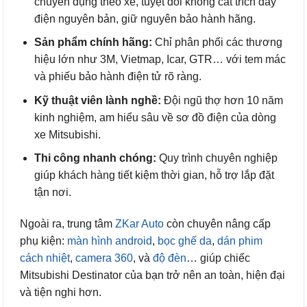
chuyên dụng theo xe, tuyệt đối không cắt trích dây
điện nguyên bản, giữ nguyên bảo hành hãng.
Sản phẩm chính hãng:
Chỉ phân phối các thương
hiệu lớn như 3M, Vietmap, Icar, GTR… với tem mác
và phiếu bảo hành điện tử rõ ràng.
Kỹ thuật viên lành nghề:
Đội ngũ thợ hơn 10 năm
kinh nghiệm, am hiểu sâu về sơ đồ điện của dòng
xe Mitsubishi.
Thi công nhanh chóng:
Quy trình chuyên nghiệp
giúp khách hàng tiết kiệm thời gian, hỗ trợ lắp đặt
tận nơi.
Ngoài ra, trung tâm
ZKar Auto
còn chuyên nâng cấp
phụ kiện:
màn hình android
,
bọc ghế da
,
dán phim
cách nhiệt
,
camera 360
, và
độ đèn
…
giúp chiếc
Mitsubishi Destinator của bạn trở nên an toàn, hiện đại
và tiện nghi hơn.