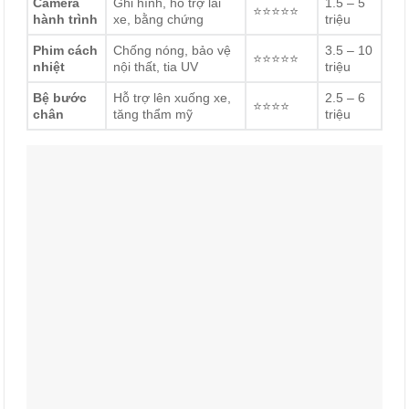
Camera
Ghi hình, hỗ trợ lái
1.5 – 5
⭐⭐⭐⭐⭐
hành trình
xe, bằng chứng
triệu
Phim cách
Chống nóng, bảo vệ
3.5 – 10
⭐⭐⭐⭐⭐
nhiệt
nội thất, tia UV
triệu
Bệ bước
Hỗ trợ lên xuống xe,
2.5 – 6
⭐⭐⭐⭐
chân
tăng thẩm mỹ
triệu