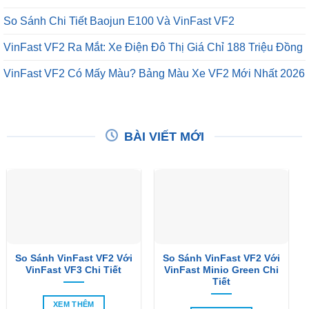
So Sánh Chi Tiết Baojun E100 Và VinFast VF2
VinFast VF2 Ra Mắt: Xe Điện Đô Thị Giá Chỉ 188 Triệu Đồng
VinFast VF2 Có Mấy Màu? Bảng Màu Xe VF2 Mới Nhất 2026
BÀI VIẾT MỚI
So Sánh VinFast VF2 Với
So Sánh VinFast VF2 Với
VinFast VF3 Chi Tiết
VinFast Minio Green Chi
Tiết
XEM THÊM