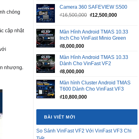
Camera 360 SAFEVIEW S500
anh chóng
Giá
Giá
₫
16,500,000
₫
12,500,000
gốc
hiện
là:
tại
ặc cập nhật
Màn Hình Android TMAS 10.33
₫16,500,000.
là:
Inch Cho VinFast Minio Green
₫12,500,0
₫
8,000,000
với
Màn Hình Android TMAS 10.33
Dành Cho VinFast VF2
yển nhượng.
₫
8,000,000
Màn hình Cluster Android TMAS
T600 Dành Cho VinFast VF3
₫
10,800,000
BÀI VIẾT MỚI
So Sánh VinFast VF2 Với VinFast VF3 Chi
Tiết