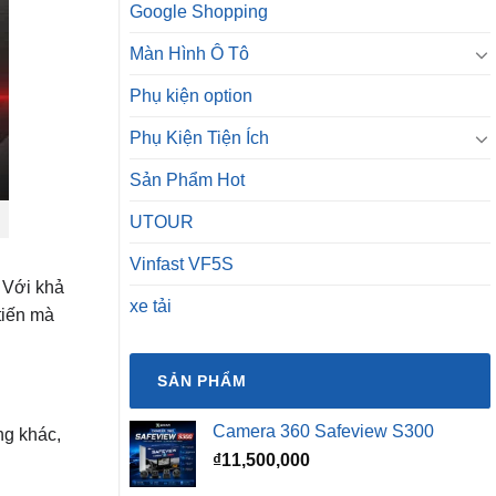
Google Shopping
Màn Hình Ô Tô
Phụ kiện option
Phụ Kiện Tiện Ích
Sản Phẩm Hot
UTOUR
Vinfast VF5S
. Với khả
xe tải
tiến mà
SẢN PHẨM
Camera 360 Safeview S300
ng khác,
₫
11,500,000