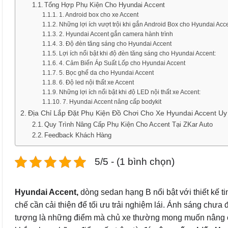
Tổng Hợp Phụ Kiện Cho Hyundai Accent
1. Android box cho xe Accent
Những lợi ích vượt trội khi gắn Android Box cho Hyundai Acce
2. Hyundai Accent gắn camera hành trình
3. Độ đèn tăng sáng cho Hyundai Accent
Lợi ích nổi bật khi độ đèn tăng sáng cho Hyundai Accent:
4. Cảm Biến Áp Suất Lốp cho Hyundai Accent
5. Bọc ghế da cho Hyundai Accent
6. Độ led nội thất xe Accent
Những lợi ích nổi bật khi độ LED nội thất xe Accent:
7. Hyundai Accent nâng cấp bodykit
Địa Chỉ Lắp Đặt Phụ Kiện Đồ Chơi Cho Xe Hyundai Accent U
Quy Trình Nâng Cấp Phụ Kiện Cho Accent Tại ZKar Auto
Feedback Khách Hàng
5/5 - (1 bình chọn)
Hyundai Accent,
dòng sedan hạng B nổi bật với thiết kế tin
chế cần cải thiện để tối ưu trải nghiệm lái. Ánh sáng chưa 
tượng là những điểm mà chủ xe thường mong muốn nâng cấp.