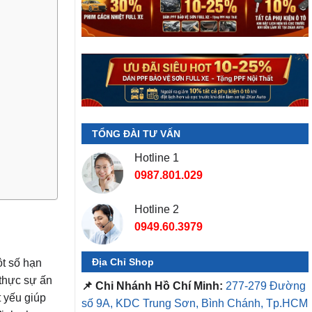
TỔNG ĐÀI TƯ VẤN
Hotline 1
0987.801.029
Hotline 2
0949.60.3979
Địa Chỉ Shop
ột số hạn
 thực sự ấn
📌 Chi Nhánh Hồ Chí Minh:
277-279 Đường
 yếu giúp
số 9A, KDC Trung Sơn, Bình Chánh, Tp.HCM