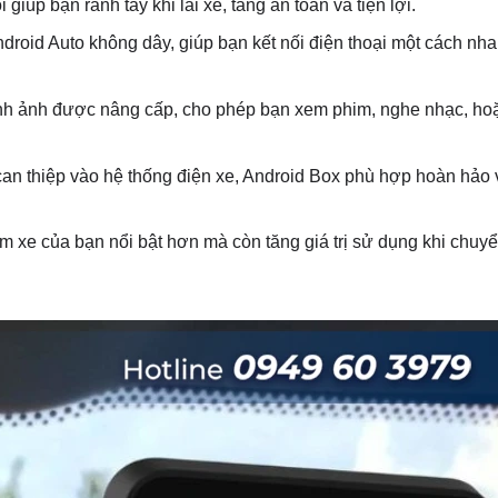
giúp bạn rảnh tay khi lái xe, tăng an toàn và tiện lợi.
ndroid Auto không dây, giúp bạn kết nối điện thoại một cách nh
 hình ảnh được nâng cấp, cho phép bạn xem phim, nghe nhạc, ho
can thiệp vào hệ thống điện xe, Android Box phù hợp hoàn hảo 
làm xe của bạn nổi bật hơn mà còn tăng giá trị sử dụng khi chu