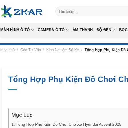
Skip
Tìm
to
kiếm:
content
MÀN HÌNH Ô TÔ
CAMERA Ô TÔ
ÂM THANH
ĐỘ ĐÈN
BỌC
rang chủ
/
Góc Tư Vấn
/
Kinh Nghiệm Độ Xe
/
Tổng Hợp Phụ Kiện Đồ C
Tổng Hợp Phụ Kiện Đồ Chơi Ch
Mục Lục
Tổng Hợp Phụ Kiện Đồ Chơi Cho Xe Hyundai Accent 2025