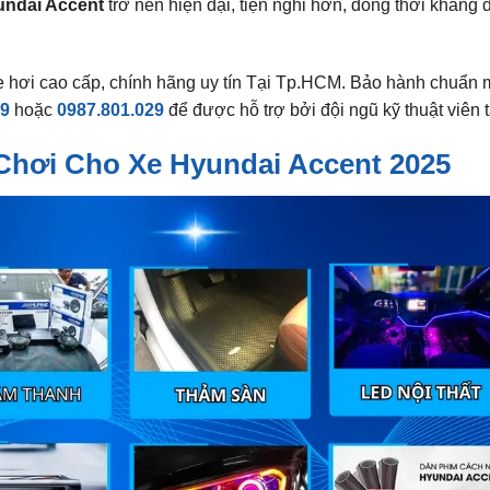
undai Accent
trở nên hiện đại, tiện nghi hơn, đồng thời khẳng
e hơi cao cấp, chính hãng uy tín Tại Tp.HCM. Bảo hành chuẩn 
79
hoặc
0987.801.029
để được hỗ trợ bởi đội ngũ kỹ thuật viên 
Chơi Cho Xe Hyundai Accent 2025