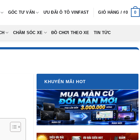
0
GÓC TƯ VẤN
ƯU ĐÃI Ô TÔ VINFAST
GIỎ HÀNG /
₫
0
CH
CHĂM SÓC XE
ĐỒ CHƠI THEO XE
TIN TỨC
KHUYẾN MÃI HOT