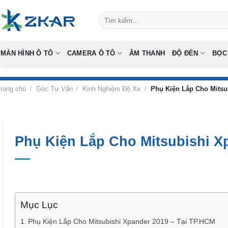
Skip
Tìm
to
kiếm:
content
MÀN HÌNH Ô TÔ
CAMERA Ô TÔ
ÂM THANH
ĐỘ ĐÈN
BỌC
rang chủ
/
Góc Tư Vấn
/
Kinh Nghiệm Độ Xe
/
Phụ Kiện Lắp Cho Mitsu
Phụ Kiện Lắp Cho Mitsubishi X
Mục Lục
Phụ Kiện Lắp Cho Mitsubishi Xpander 2019 – Tại TP.HCM