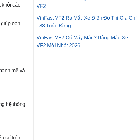
 khỏi các
VF2
VinFast VF2 Ra Mắt: Xe Điện Đô Thị Giá Chỉ
 giúp bạn
188 Triệu Đồng
VinFast VF2 Có Mấy Màu? Bảng Màu Xe
VF2 Mới Nhất 2026
h mạnh mẽ và
ng hệ thống
n số trên