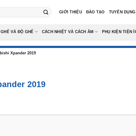
GIỚI THIỆU
ĐÀO TẠO
TUYỂN DỤNG
 GHẾ VÀ ĐỘ GHẾ
CÁCH NHIỆT VÀ CÁCH ÂM
PHỤ KIỆN TIỆN Í
bishi Xpander 2019
pander 2019