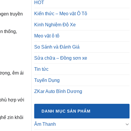
HOT
Kiến thức – Mẹo vặt Ô Tô
ogen truyền
Kinh Nghiệm Độ Xe
n thống,
Mẹo vặt ô tô
So Sánh và Đánh Giá
Sửa chữa – Đồng sơn xe
Tin tức
rọng, êm ái
Tuyển Dụng
ZKar Auto Bình Dương
phù hợp với
DANH MỤC SẢN PHẨM
ghế zin khỏi
Âm Thanh