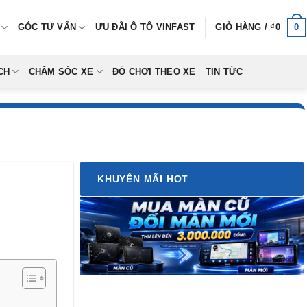
0
GÓC TƯ VẤN
ƯU ĐÃI Ô TÔ VINFAST
GIỎ HÀNG /
₫
0
CH
CHĂM SÓC XE
ĐỒ CHƠI THEO XE
TIN TỨC
KHUYẾN MÃI HOT