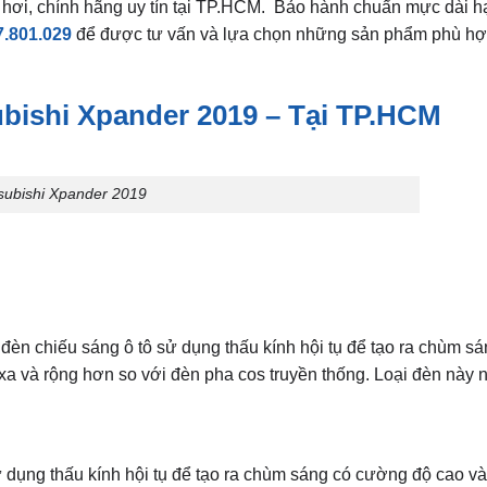
 hơi, chính hãng uy tín tại TP.HCM. Bảo hành chuẩn mực dài hạ
7.801.029
để được tư vấn và lựa chọn những sản phẩm phù hợp
bishi Xpander 2019 – Tại TP.HCM
subishi Xpander 2019
đèn chiếu sáng ô tô sử dụng thấu kính hội tụ để tạo ra chùm sá
xa và rộng hơn so với đèn pha cos truyền thống. Loại đèn này 
 dụng thấu kính hội tụ để tạo ra chùm sáng có cường độ cao và 