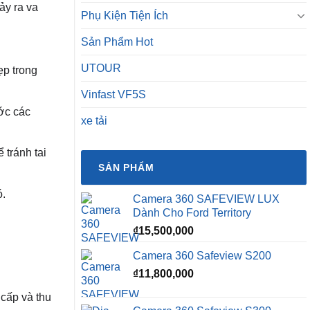
ảy ra va
Phụ Kiện Tiện Ích
Sản Phẩm Hot
UTOUR
ẹp trong
Vinfast VF5S
ước các
xe tải
 tránh tai
SẢN PHẨM
ó.
Camera 360 SAFEVIEW LUX
Dành Cho Ford Territory
₫
15,500,000
Camera 360 Safeview S200
₫
11,800,000
 cấp và thu