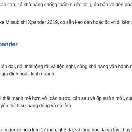
cao cấp, có khả năng chống thấm nước tốt, giúp bảo vệ đèn pha
xe Mitsubishi Xpander 2019, có sẵn keo dán hoặc ốc vít đi kèm,
pander
iện đại, nội thất rộng rãi và tiện nghi, cùng khả năng vận hàn
 gia đình hoặc kinh doanh.
ại thất mạnh mẽ hơn với cản trước, cản sau và ốp sườn mới, cù
êu thích sự năng động và cá tính.
ư: mâm xe hợp kim 17 inch, ghế da, vô lăng bọc da và lẫy chuyể