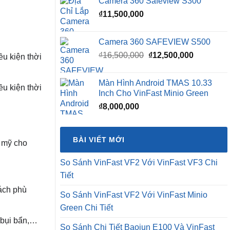
Camera 360 Safeview S300
₫
11,500,000
Camera 360 SAFEVIEW S500
Giá
Giá
₫
16,500,000
₫
12,500,000
u kiện thời
gốc
hiện
là:
tại
Màn Hình Android TMAS 10.33
₫16,500,000.
là:
u kiện thời
Inch Cho VinFast Minio Green
₫12,500,0
₫
8,000,000
BÀI VIẾT MỚI
m mỹ cho
So Sánh VinFast VF2 Với VinFast VF3 Chi
Tiết
ách phù
So Sánh VinFast VF2 Với VinFast Minio
Green Chi Tiết
 bụi bẩn,…
So Sánh Chi Tiết Baojun E100 Và VinFast