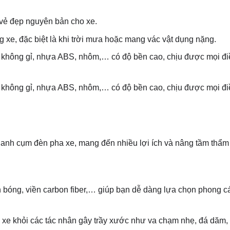
n vẻ đẹp nguyên bản cho xe.
g xe, đặc biệt là khi trời mưa hoặc mang vác vật dụng nặng.
 không gỉ, nhựa ABS, nhôm,… có độ bền cao, chịu được mọi điề
 không gỉ, nhựa ABS, nhôm,… có độ bền cao, chịu được mọi điề
 quanh cụm đèn pha xe, mang đến nhiều lợi ích và nâng tầm thẩ
 bóng, viền carbon fiber,… giúp bạn dễ dàng lựa chọn phong c
xe khỏi các tác nhân gây trầy xước như va chạm nhẹ, đá dăm,