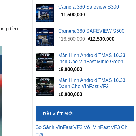
Camera 360 Safeview S300
₫
11,500,000
rong điều
Camera 360 SAFEVIEW S500
Giá
Giá
₫
16,500,000
₫
12,500,000
gốc
hiện
là:
tại
Màn Hình Android TMAS 10.33
₫16,500,000.
là:
Inch Cho VinFast Minio Green
₫12,500,0
₫
8,000,000
Màn Hình Android TMAS 10.33
Dành Cho VinFast VF2
₫
8,000,000
BÀI VIẾT MỚI
So Sánh VinFast VF2 Với VinFast VF3 Chi
Tiết