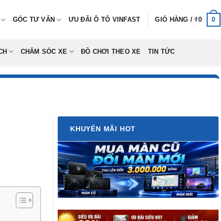
0
GÓC TƯ VẤN
ƯU ĐÃI Ô TÔ VINFAST
GIỎ HÀNG /
₫
0
CH
CHĂM SÓC XE
ĐỒ CHƠI THEO XE
TIN TỨC
KHUYẾN MÃI HOT