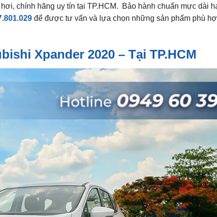
 hơi, chính hãng uy tín tại TP.HCM. Bảo hành chuẩn mực dài hạ
7.801.029
để được tư vấn và lựa chọn những sản phẩm phù hợp
bishi Xpander 2020 – Tại TP.HCM