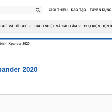
GIỚI THIỆU
ĐÀO TẠO
TUYỂN DỤNG
 GHẾ VÀ ĐỘ GHẾ
CÁCH NHIỆT VÀ CÁCH ÂM
PHỤ KIỆN TIỆN Í
bishi Xpander 2020
pander 2020