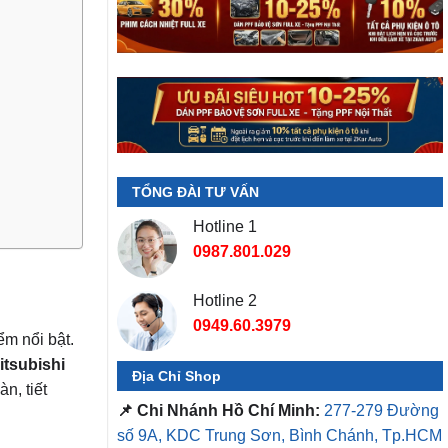
TỔNG ĐÀI TƯ VẤN
Hotline 1
0987.801.029
Hotline 2
0949.60.3979
ểm nổi bật.
itsubishi
Địa Chỉ Shop
n, tiết
📌 Chi Nhánh Hồ Chí Minh:
277-279 Đường
số 9A, KDC Trung Sơn, Bình Chánh, Tp.HCM