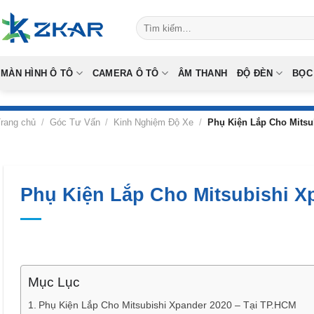
Skip
Tìm
to
kiếm:
content
MÀN HÌNH Ô TÔ
CAMERA Ô TÔ
ÂM THANH
ĐỘ ĐÈN
BỌC
rang chủ
/
Góc Tư Vấn
/
Kinh Nghiệm Độ Xe
/
Phụ Kiện Lắp Cho Mitsu
Phụ Kiện Lắp Cho Mitsubishi X
Mục Lục
Phụ Kiện Lắp Cho Mitsubishi Xpander 2020 – Tại TP.HCM