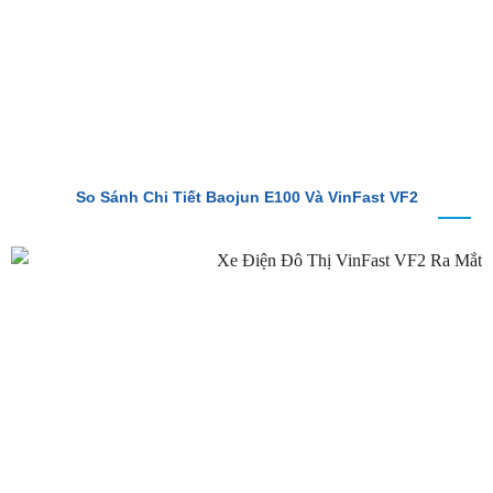
So Sánh Chi Tiết Baojun E100 Và VinFast VF2
VinFast VF2 Ra Mắt: Xe Điện Đô Thị Giá Chỉ 188 Triệu Đồng