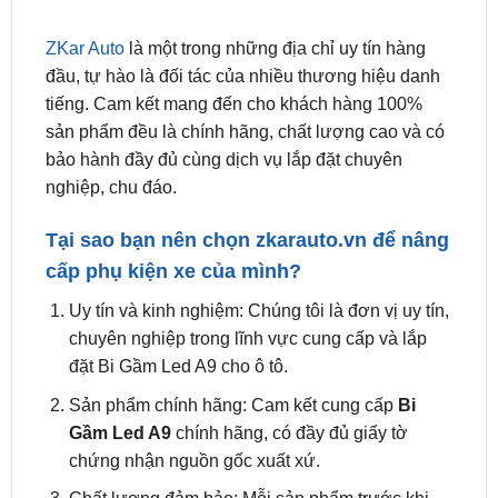
đầu, tự hào là đối tác của nhiều thương hiệu danh
tiếng. Cam kết mang đến cho khách hàng 100%
sản phẩm đều là chính hãng, chất lượng cao và có
bảo hành đầy đủ cùng dịch vụ lắp đặt chuyên
nghiệp, chu đáo.
Tại sao bạn nên chọn
zkarauto.vn
để nâng
cấp phụ kiện xe của mình?
Uy tín và kinh nghiệm: Chúng tôi là đơn vị uy tín,
chuyên nghiệp trong lĩnh vực cung cấp và lắp
đặt Bi Gầm Led A9 cho ô tô.
Sản phẩm chính hãng: Cam kết cung cấp
Bi
Gầm Led A9
chính hãng, có đầy đủ giấy tờ
chứng nhận nguồn gốc xuất xứ.
Chất lượng đảm bảo: Mỗi sản phẩm trước khi
được lắp đặt đều trải qua quy trình kiểm tra
nghiêm ngặt, đảm bảo hoạt động ổn định, hiệu