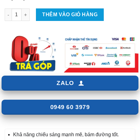
Bi Gầm Led A9 cho Xpander 2019 số lượng
THÊM VÀO GIỎ HÀNG
ZALO
0949 60 3979
Khả năng chiếu sáng mạnh mẽ, bám đường tốt.