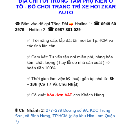
☎
☎
Bấm vào để gọi Tổng Đài
Hotline 1:
0949 60
☎
3979
– Hotline 2:
0987 801 029
✅ Tới nâng cấp, lắp đặt tận nơi tại Tp.HCM và
các tỉnh lân cận
✅ Cam kết: Tư vấn tận nơi miễn phí, hàng hóa
kém chất lượng ( hay lỗi do nhà sản xuất ) =>
hoàn tiền 100%.
✅ Thời gian làm việc kỹ thuật gắn tại nhà từ:
8h
– 18h (Cả T7 Và Chủ Nhật)
✅ Có xuất
hóa đơn VAT
cho Khách Hàng
🌐 Chi Nhánh 1:
277–279 Đường số 9A, KDC Trung
Sơn, xã Bình Hưng, TP.HCM (giáp khu Him Lam Quận
7)
🌐 Chi Nhánh 2:
93 Trương Định, Phường Thủ Dầu
Một, Tp.HCM (Bình Dương cũ)