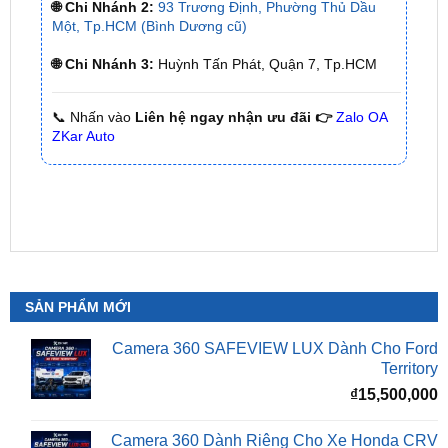
🌐 Chi Nhánh 3:
Huỳnh Tấn Phát, Quận 7, Tp.HCM
📞 Nhấn vào
Liên hệ ngay nhận ưu đãi 👉
Zalo OA
ZKar Auto
SẢN PHẨM MỚI
Camera 360 SAFEVIEW LUX Dành Cho Ford
Territory
₫
15,500,000
Camera 360 Dành Riêng Cho Xe Honda CRV
Giá
G
₫
16,500,000
₫
15,500,000
gốc
h