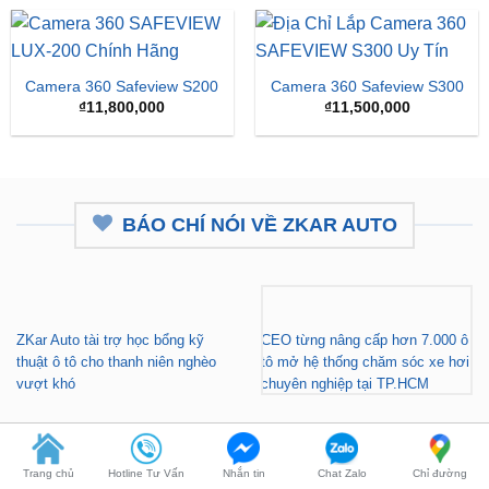
Camera 360 Safeview S200
Camera 360 Safeview S300
₫
11,800,000
₫
11,500,000
BÁO CHÍ NÓI VỀ ZKAR AUTO
ZKar Auto tài trợ học bổng kỹ
CEO từng nâng cấp hơn 7.000 ô
thuật ô tô cho thanh niên nghèo
tô mở hệ thống chăm sóc xe hơi
vượt khó
chuyên nghiệp tại TP.HCM
Gara nâng cấp xe hơi chuyên
ZKar Auto tài trợ học bổng kỹ
nghiệp tại TP.HCM - Tài trợ học
thuật ô tô cho thanh niên có hoàn
Trang chủ
Hotline Tư Vấn
Nhắn tin
Chat Zalo
Chỉ đường
bổng cho thanh niên khó khăn
cảnh khó khăn