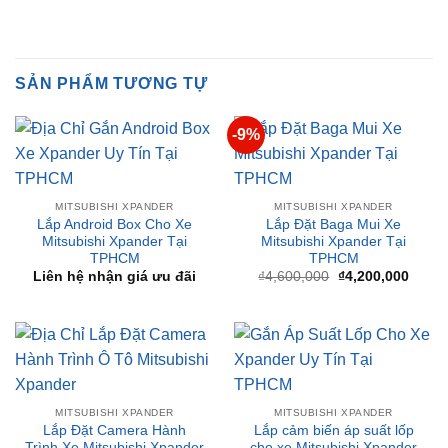
SẢN PHẨM TƯƠNG TỰ
-9%
MITSUBISHI XPANDER
MITSUBISHI XPANDER
Lắp Android Box Cho Xe
Lắp Đặt Baga Mui Xe
Mitsubishi Xpander Tại
Mitsubishi Xpander Tại
TPHCM
TPHCM
Giá
Giá
Liên hệ nhận giá ưu đãi
₫
4,600,000
₫
4,200,000
gốc
hiện
là:
tại
₫4,600,000.
là:
₫4,20
MITSUBISHI XPANDER
MITSUBISHI XPANDER
Lắp Đặt Camera Hành
Lắp cảm biến áp suất lốp
Trình Xe Mitsubishi Xpander
cho xe Mitsubishi Xpander
Tại TpHCM
tại TPHCM
Liên hệ nhận giá ưu đãi
Liên hệ nhận giá ưu đãi