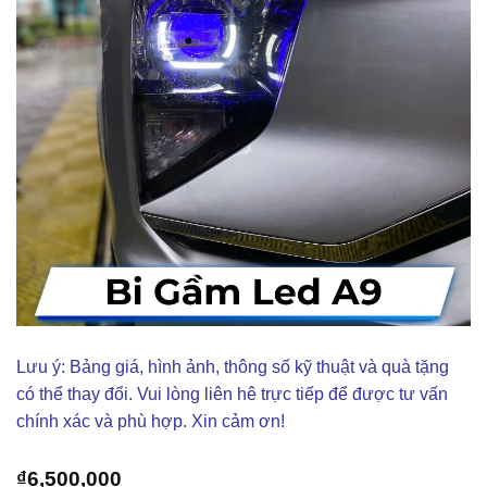
Lưu ý: Bảng giá, hình ảnh, thông số kỹ thuật và quà tặng
có thể thay đổi. Vui lòng liên hê trực tiếp để được tư vấn
chính xác và phù hợp. Xin cảm ơn!
₫
6,500,000