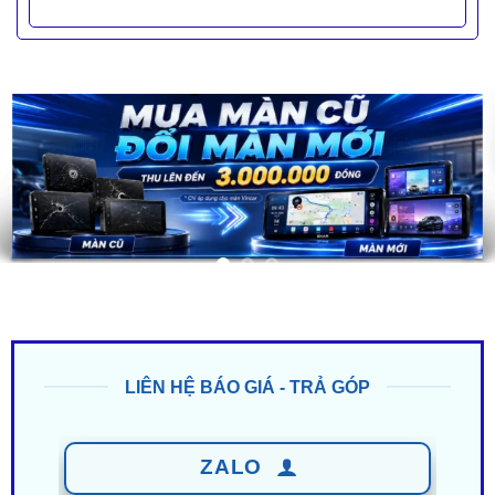
LIÊN HỆ BÁO GIÁ - TRẢ GÓP
ZALO