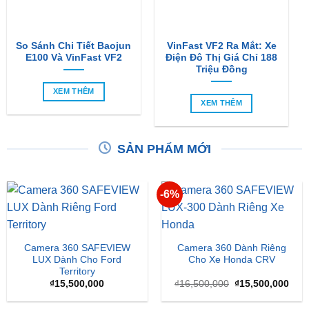
So Sánh Chi Tiết Baojun
VinFast VF2 Ra Mắt: Xe
E100 Và VinFast VF2
Điện Đô Thị Giá Chỉ 188
Triệu Đồng
XEM THÊM
XEM THÊM
SẢN PHẨM MỚI
-6%
Camera 360 SAFEVIEW
Camera 360 Dành Riêng
LUX Dành Cho Ford
Cho Xe Honda CRV
Territory
Giá
Giá
₫
15,500,000
₫
16,500,000
₫
15,500,000
gốc
hiện
là:
tại
₫16,500,000.
là:
₫15,