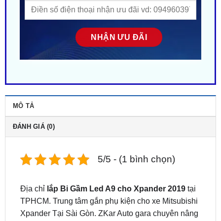
MÔ TẢ
ĐÁNH GIÁ (0)
5/5 - (1 bình chọn)
Địa chỉ
lắp Bi Gầm Led A9 cho Xpander 2019
tại
TPHCM. Trung tâm gắn phụ kiện cho xe Mitsubishi
Xpander Tại Sài Gòn. ZKar Auto gara chuyên nâng
cấp lắp đặt phụ kiện đồ chơi ô tô tại TPHCM.
Chuyên gắn, độ phụ kiện cho các hãng xe uy tín