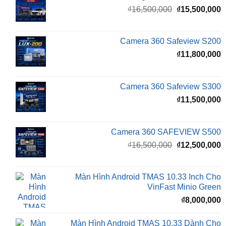
là:
t
₫16,500,000.
l
Camera 360 Safeview S200
₫
₫
11,800,000
Camera 360 Safeview S300
₫
11,500,000
Camera 360 SAFEVIEW S500
Giá
G
₫
16,500,000
₫
12,500,000
gốc
h
là:
t
₫16,500,000.
l
Màn Hình Android TMAS 10.33 Inch Cho
₫
VinFast Minio Green
₫
8,000,000
Màn Hình Android TMAS 10.33 Dành Cho
VinFast VF2
₫
8,000,000