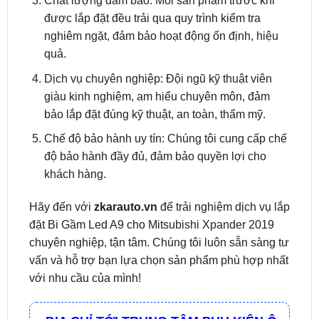
quả.
Dịch vụ chuyên nghiệp: Đội ngũ kỹ thuật viên
giàu kinh nghiệm, am hiểu chuyên môn, đảm
bảo lắp đặt đúng kỹ thuật, an toàn, thẩm mỹ.
Chế độ bảo hành uy tín: Chúng tôi cung cấp chế
độ bảo hành đầy đủ, đảm bảo quyền lợi cho
khách hàng.
Hãy đến với
zkarauto.vn
để trải nghiệm dịch vụ lắp
đặt Bi Gầm Led A9 cho Mitsubishi Xpander 2019
chuyên nghiệp, tận tâm. Chúng tôi luôn sẵn sàng tư
vấn và hỗ trợ bạn lựa chọn sản phẩm phù hợp nhất
với nhu cầu của mình!
ĐỊA CHỈ TỚI TRUNG TÂM PHỤ KIỆN Ô
TÔ - ĐỒ CHƠI TRANG TRÍ XE HƠI ZKAR
AUTO