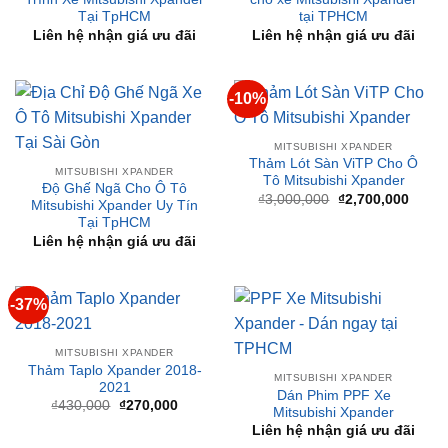
-10%
MITSUBISHI XPANDER
Thảm Lót Sàn ViTP Cho Ô
MITSUBISHI XPANDER
Tô Mitsubishi Xpander
Độ Ghế Ngã Cho Ô Tô
Giá
Giá
₫
3,000,000
₫
2,700,000
Mitsubishi Xpander Uy Tín
gốc
hiện
Tại TpHCM
là:
tại
₫3,000,000.
là:
Liên hệ nhận giá ưu đãi
₫2,70
-37%
MITSUBISHI XPANDER
Thảm Taplo Xpander 2018-
MITSUBISHI XPANDER
2021
Dán Phim PPF Xe
Giá
Giá
₫
430,000
₫
270,000
Mitsubishi Xpander
gốc
hiện
là:
tại
Liên hệ nhận giá ưu đãi
₫430,000.
là:
₫270,000.