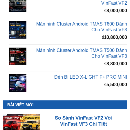
VinFast VF2
₫
8,000,000
Màn hình Cluster Android TMAS T600 Dành
Cho VinFast VF3
₫
10,800,000
Màn hình Cluster Android TMAS T500 Dành
Cho VinFast VF3
₫
8,800,000
Đèn Bi LED X-LIGHT F+ PRO MINI
₫
5,500,000
BÀI VIẾT MỚI
So Sánh VinFast VF2 Với
VinFast VF3 Chi Tiết