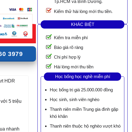
Tp.HCM và Bình Dương.
Kiểm thử hài lòng mới thu tiền.
KHÁC BIỆT
Kiểm tra miễn phí
Báo giá rõ ràng
60 3979
Chi phí hợp lý
Hài lòng mới thu tiền
Học bổng học nghề miễn phí
art HDR
Học bổng trị giá 25.000.000 đồng
Học sinh, sinh viên nghèo
với 5 triệu
Thanh niên miền Trung gia đình gặp
khó khăn
Thanh niên thuộc hộ nghèo vượt khó
tua nhanh