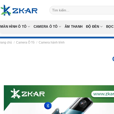
Skip
Tìm
to
kiếm:
content
MÀN HÌNH Ô TÔ
CAMERA Ô TÔ
ÂM THANH
ĐỘ ĐÈN
BỌC
rang chủ
/
Camera Ô Tô
/
Camera hành trình