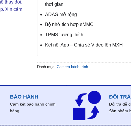
ể thay đổi.
thời gian
ợp. Xin cảm
ADAS mở rộng
Bộ nhớ tích hợp eMMC
TPMS tương thích
Kết nối App – Chia sẻ Video lên MXH
Danh mục:
Camera hành trình
BẢO HÀNH
ĐỔI TRẢ
Cam kết bảo hành chính
Đổi trả dễ 
hãng
Sản phẩm bị