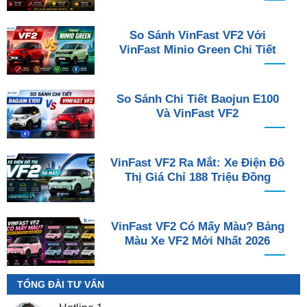
So Sánh VinFast VF2 Với
VinFast Minio Green Chi Tiết
So Sánh Chi Tiết Baojun E100
Và VinFast VF2
VinFast VF2 Ra Mắt: Xe Điện Đô
Thị Giá Chỉ 188 Triệu Đồng
VinFast VF2 Có Mấy Màu? Bảng
Màu Xe VF2 Mới Nhất 2026
TỔNG ĐÀI TƯ VẤN