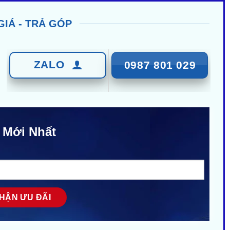
GIÁ - TRẢ GÓP
ZALO
0987 801 029
 Mới Nhất