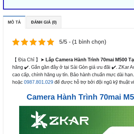
MÔ TẢ
ĐÁNH GIÁ (0)
5/5 - (1 bình chọn)
【 Địa Chỉ 】➤
Lắp Camera Hành Trình 70mai M500 T
hãng ✔️. Gắn gần đây ở tại Sài Gòn giá ưu đãi ✔️. ZKar A
cao cấp, chính hãng uy tín. Bảo hành chuẩn mực dài hạn.
hoặc
0987.801.029
để được hỗ trợ bởi đội ngũ kỹ thuật v
Camera Hành Trình 70mai M5