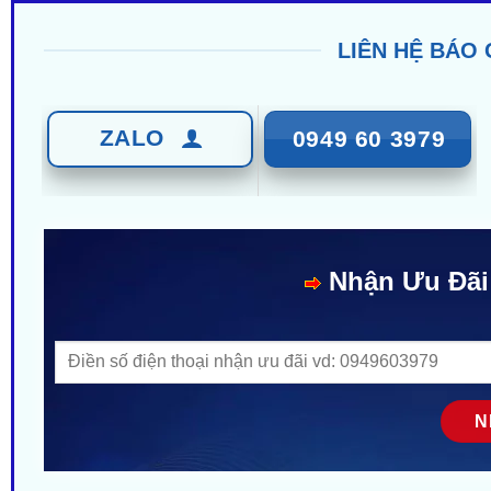
LIÊN HỆ BÁO 
ZALO
0949 60 3979
Nhận Ưu Đãi