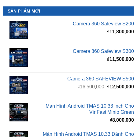
SẢN PHẨM MỚI
Camera 360 Safeview S200
₫
11,800,000
Camera 360 Safeview S300
₫
11,500,000
Camera 360 SAFEVIEW S500
Giá
G
₫
16,500,000
₫
12,500,000
gốc
h
là:
t
₫16,500,000.
l
Màn Hình Android TMAS 10.33 Inch Cho
₫
VinFast Minio Green
₫
8,000,000
Màn Hình Android TMAS 10.33 Dành Cho