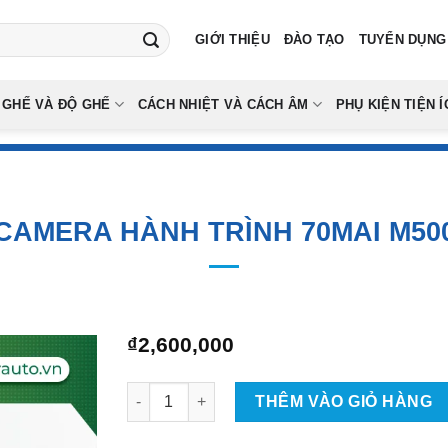
GIỚI THIỆU
ĐÀO TẠO
TUYỂN DỤNG
 GHẾ VÀ ĐỘ GHẾ
CÁCH NHIỆT VÀ CÁCH ÂM
PHỤ KIỆN TIỆN Í
CAMERA HÀNH TRÌNH 70MAI M50
₫
2,600,000
Camera Hành Trình 70MAI M500 số lượng
THÊM VÀO GIỎ HÀNG