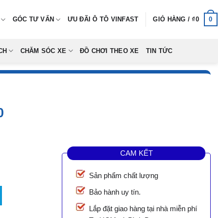
0
GÓC TƯ VẤN
ƯU ĐÃI Ô TÔ VINFAST
GIỎ HÀNG /
₫
0
CH
CHĂM SÓC XE
ĐỒ CHƠI THEO XE
TIN TỨC
0
CAM KẾT
Sản phẩm chất lượng
Bảo hành uy tín.
Lắp đặt giao hàng tại nhà miễn phí