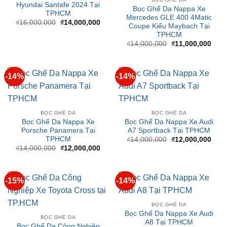
gốc
hiện
TPHCM
là:
tại
₫16,000,000.
là:
Giá
Giá
₫
14,000,000
₫
11,000,000
₫14,000,000.
gốc
hiện
là:
tại
₫14,000,000.
là:
₫11,
-14%
-14%
BỌC GHẾ DA
BỌC GHẾ DA
Bọc Ghế Da Nappa Xe
Bọc Ghế Da Nappa Xe Audi
Porsche Panamera Tại
A7 Sportback Tại TPHCM
TPHCM
Giá
Giá
₫
14,000,000
₫
12,000,000
gốc
hiện
Giá
Giá
₫
14,000,000
₫
12,000,000
là:
tại
gốc
hiện
₫14,000,000.
là:
là:
tại
₫12,
₫14,000,000.
là:
₫12,000,000.
-15%
-14%
BỌC GHẾ DA
Bọc Ghế Da Nappa Xe Audi
BỌC GHẾ DA
A8 Tại TPHCM
Bọc Ghế Da Công Nghiệp
Giá
Giá
₫
14,000,000
₫
12,000,000
Xe Toyota Cross tại TP.HCM
gốc
hiện
Giá
Giá
₫
6,500,000
₫
5,500,000
là:
tại
gốc
hiện
₫14,000,000.
là: