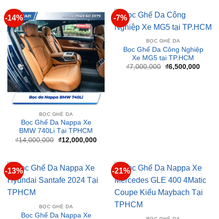
BỌC GHẾ DA
Bọc Ghế Da Công Nghiệp
Xe MG5 tại TP.HCM
Giá
Giá
₫
7,000,000
₫
6,500,000
gốc
hiện
là:
tại
₫7,000,000.
là:
₫6,50
BỌC GHẾ DA
Bọc Ghế Da Nappa Xe
BMW 740Li Tại TPHCM
Giá
Giá
₫
14,000,000
₫
12,000,000
gốc
hiện
là:
tại
₫14,000,000.
là:
₫12,000,000.
-13%
-21%
BỌC GHẾ DA
Bọc Ghế Da Nappa Xe
BỌC GHẾ DA
Hyundai Santafe 2024 Tại
Bọc Ghế Da Nappa Xe
TPHCM
Mercedes GLE 400 4Matic
Giá
Giá
₫
16,000,000
₫
14,000,000
Coupe Kiểu Maybach Tại