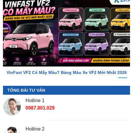
VinFast VF2 Có Mấy Màu? Bảng Màu Xe VF2 Mới Nhất 2026
TỔNG ĐÀI TƯ VẤN
Hotline 1
0987.801.029
Hotline 2
0949.60.3979