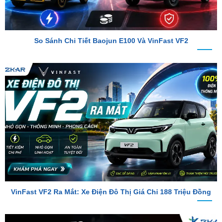
So Sánh Chi Tiết Baojun E100 Và VinFast VF2
VinFast VF2 Ra Mắt: Xe Điện Đô Thị Giá Chỉ 188 Triệu Đồng