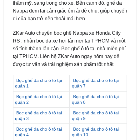
đi của bạn trở nên thoải mái hơn.
ZKar Auto chuyên bọc ghế Nappa xe Honda City
RS , nhận bọc da xe hơi tận nơi tại TPHCM và một
số tỉnh thành lân cận. Bọc ghế ô tô tại nhà miễn phí
tại TPHCM. Liên hệ ZKar Auto ngay hôm nay để
được tư vấn và trải nghiệm sản phẩm tốt nhất
Bọc ghế da cho ô tô tại
Bọc ghế da cho ô tô tại
quận 1
quận 7
Bọc ghế da cho ô tô tại
Bọc ghế da cho ô tô tại
quận 2
quận 8
Bọc ghế da cho ô tô tại
Bọc ghế da cho ô tô tại
quận 3
quận 9
Bọc ghế da cho ô tô tại
Bọc ghế da cho ô tô tại
quận 4
quận 10
Bọc ghế da cho ô tô tại
Bọc ghế da cho ô tô tại
quận 5
quận 11