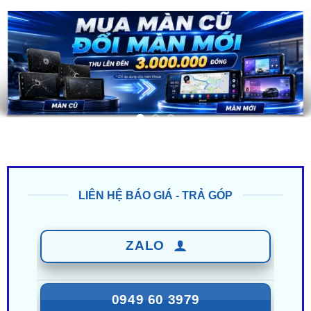
LIÊN HỆ BÁO GIÁ - TRẢ GÓP
ZALO
0949 60 3979