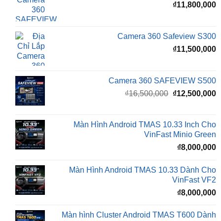
Camera 360 Safeview S300
₫
11,500,000
Camera 360 SAFEVIEW S500
Giá
G
₫
16,500,000
₫
12,500,000
gốc
h
là:
t
₫16,500,000.
l
Màn Hình Android TMAS 10.33 Inch Cho
₫
VinFast Minio Green
₫
8,000,000
Màn Hình Android TMAS 10.33 Dành Cho
VinFast VF2
₫
8,000,000
Màn hình Cluster Android TMAS T600 Dành
Cho VinFast VF3
₫
10,800,000