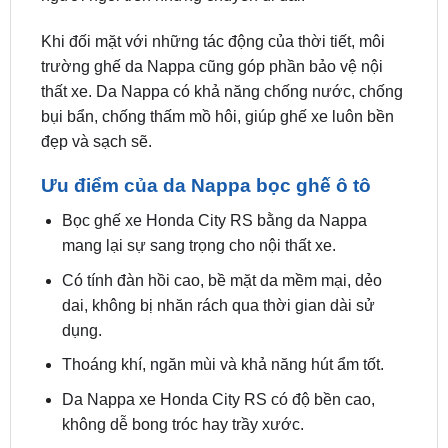
trường ghế da Nappa cũng góp phần bảo vệ nội
thất xe. Da Nappa có khả năng chống nước, chống
bụi bẩn, chống thấm mồ hôi, giúp ghế xe luôn bền
đẹp và sạch sẽ.
Ưu điểm của da Nappa bọc ghế ô tô
Bọc ghế xe Honda City RS bằng da Nappa
mang lại sự sang trọng cho nội thất xe.
Có tính đàn hồi cao, bề mặt da mềm mại, dẻo
dai, không bị nhăn rách qua thời gian dài sử
dụng.
Thoáng khí, ngăn mùi và khả năng hút ẩm tốt.
Da Nappa xe Honda City RS có độ bền cao,
không dễ bong tróc hay trầy xước.
Tạo cảm giác êm ái, thoải mái và dễ chịu cho
người ngồi trên xe.