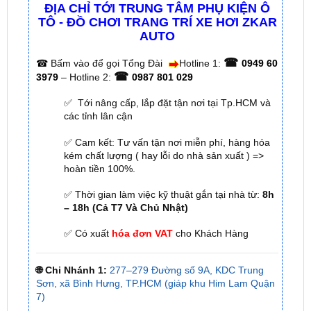
AUTO
☎
☎
Bấm vào để gọi Tổng Đài
Hotline 1:
0949 60
☎
3979
– Hotline 2:
0987 801 029
✅ Tới nâng cấp, lắp đặt tận nơi tại Tp.HCM và
các tỉnh lân cận
✅ Cam kết: Tư vấn tận nơi miễn phí, hàng hóa
kém chất lượng ( hay lỗi do nhà sản xuất ) =>
hoàn tiền 100%.
✅ Thời gian làm việc kỹ thuật gắn tại nhà từ:
8h
– 18h (Cả T7 Và Chủ Nhật)
✅ Có xuất
hóa đơn VAT
cho Khách Hàng
🌐 Chi Nhánh 1:
277–279 Đường số 9A, KDC Trung
Sơn, xã Bình Hưng, TP.HCM (giáp khu Him Lam Quận
7)
🌐 Chi Nhánh 2:
93 Trương Định, Phường Thủ Dầu
Một, Tp.HCM (Bình Dương cũ)