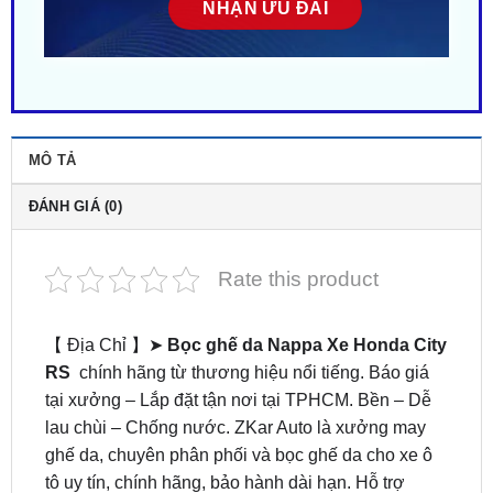
MÔ TẢ
ĐÁNH GIÁ (0)
Rate this product
【 Địa Chỉ 】➤
Bọc ghế da Nappa Xe Honda City
RS
chính hãng từ thương hiệu nổi tiếng. Báo giá
tại xưởng – Lắp đặt tận nơi tại TPHCM. Bền – Dễ
lau chùi – Chống nước. ZKar Auto là xưởng may
ghế da, chuyên phân phối và bọc ghế da cho xe ô
tô uy tín, chính hãng, bảo hành dài hạn. Hỗ trợ
khách hãng trọn đời. Liên hệ ngay
0949.60.3979
hoặc
0987.801.029
để được đội ngũ