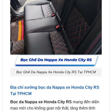
Bọc Ghế Da Nappa Xe Honda City RS Tại TPHCM
Địa chỉ xưởng bọc da Nappa xe Honda City RS
Tại TPHCM
Bọc da Nappa xe Honda City RS
mang đến diện
mạo mới cho không gian nội thất, tăng thêm tính
thẩm mỹ, sang trọng cho xe. Bên cạnh đó, ghế da
Nappa đem lại cảm giác êm ái dễ chịu, giúp chuyến