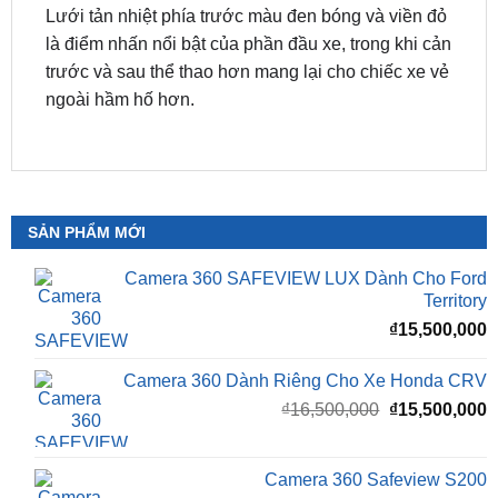
trước và sau thể thao hơn mang lại cho chiếc xe vẻ
ngoài hầm hố hơn.
SẢN PHẨM MỚI
Camera 360 SAFEVIEW LUX Dành Cho Ford
Territory
₫
15,500,000
Camera 360 Dành Riêng Cho Xe Honda CRV
Giá
G
₫
16,500,000
₫
15,500,000
gốc
h
là:
t
₫16,500,000.
l
Camera 360 Safeview S200
₫
₫
11,800,000