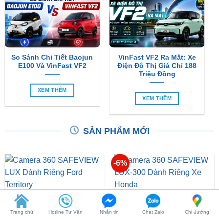
So Sánh Chi Tiết Baojun
VinFast VF2 Ra Mắt: Xe
E100 Và VinFast VF2
Điện Đô Thị Giá Chỉ 188
Triệu Đồng
XEM THÊM
XEM THÊM
SẢN PHẨM MỚI
-6%
Camera 360 SAFEVIEW
Camera 360 Dành Riêng
LUX Dành Cho Ford
Cho Xe Honda CRV
Territory
Giá
Giá
₫
15,500,000
₫
16,500,000
₫
15,500,000
gốc
hiện
Trang chủ
Hotline Tư Vấn
Nhắn tin
Chat Zalo
Chỉ đường
là:
tại