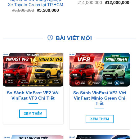
là:
tại
₫12,
₫6,500,000.
là:
₫5,500,000.
BÀI VIẾT MỚI
So Sánh VinFast VF2 Với
So Sánh VinFast VF2 Với
VinFast VF3 Chi Tiết
VinFast Minio Green Chi
Tiết
XEM THÊM
XEM THÊM