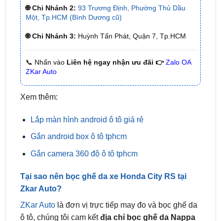
🌐 Chi Nhánh 3:
Huỳnh Tấn Phát, Quận 7, Tp.HCM
📞 Nhấn vào
Liên hệ ngay nhận ưu đãi 👉
Zalo OA
ZKar Auto
Xem thêm:
Lắp màn hình android ô tô giá rẻ
Gắn android box ô tô tphcm
Gắn camera 360 độ ô tô tphcm
Tại sao nên bọc ghế da xe Honda City RS tại
Zkar Auto?
ZKar Auto
là đơn vị trực tiếp may đo và bọc ghế da
ô tô, chúng tôi cam kết
địa chỉ bọc ghế da Nappa
xe Honda City RS tại TPHCM
uy tín, cung cấp
dịch vụ bọc ghế da tốt nhất, mang đến thành công