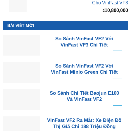
Cho VinFast VF3
₫
10,800,000
BÀI VIẾT MỚI
So Sánh VinFast VF2 Với
VinFast VF3 Chi Tiết
So Sánh VinFast VF2 Với
VinFast Minio Green Chi Tiết
So Sánh Chi Tiết Baojun E100
Và VinFast VF2
VinFast VF2 Ra Mắt: Xe Điện Đô
Thị Giá Chỉ 188 Triệu Đồng