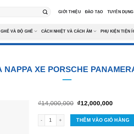
GIỚI THIỆU
ĐÀO TẠO
TUYỂN DỤNG
 GHẾ VÀ ĐỘ GHẾ
CÁCH NHIỆT VÀ CÁCH ÂM
PHỤ KIỆN TIỆN Í
A NAPPA XE PORSCHE PANAMERA
Giá
Giá
₫
14,000,000
₫
12,000,000
gốc
hiện
là:
tại
Bọc Ghế Da Nappa Xe Porsche Panamera Tại 
₫14,000,000.
là:
THÊM VÀO GIỎ HÀNG
₫12,00