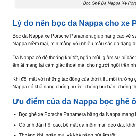
Bọc Ghế Da Nappa Xe Por
Lý do nên bọc da Nappa cho xe 
Bọc da Nappa xe Porsche Panamera giúp nâng cao vẻ san
Nappa mềm mại, mịn màng với nhiều màu sắc đa dạng dễ l
Da Nappa có độ thoáng khí tốt, ngăn mùi, giảm sự bí bách
êm ái mang lại cảm giác thoải mái cho người ngồi trên n
Khi đối mặt với những tác động của thời tiết, môi trường
Nappa có khả năng chống nước, chống bụi bẩn, chống thấ
Ưu điểm của da Nappa bọc ghế ô
Bọc ghế xe Porsche Panamera bằng da Nappa mang lại 
Có tính đàn hồi cao, bề mặt da mềm mại, dẻo dai, khôn
Thoáng khí, ngăn mùi và khả năng hút ẩm tốt.