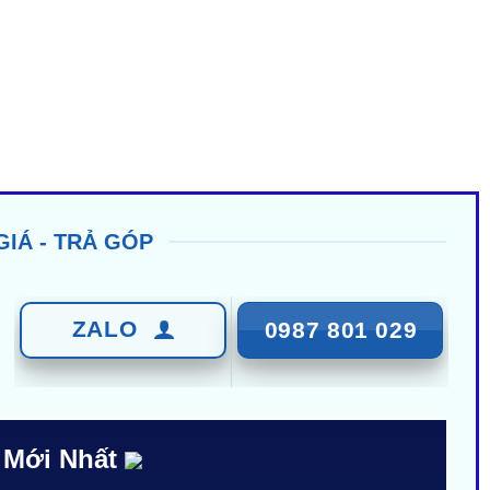
GIÁ - TRẢ GÓP
ZALO
0987 801 029
 Mới Nhất