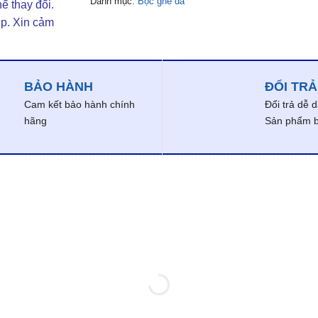
Danh mục:
Bọc ghế da
ể thay đổi.
ợp. Xin cảm
BẢO HÀNH
ĐỔI TRẢ
Cam kết bảo hành chính
Đổi trả dễ 
hãng
Sản phẩm bị