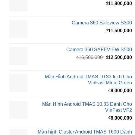
₫
₫
11,800,000
Camera 360 Safeview S300
₫
11,500,000
Camera 360 SAFEVIEW S500
Giá
G
₫
16,500,000
₫
12,500,000
gốc
h
là:
t
₫16,500,000.
l
Màn Hình Android TMAS 10.33 Inch Cho
₫
VinFast Minio Green
₫
8,000,000
Màn Hình Android TMAS 10.33 Dành Cho
VinFast VF2
₫
8,000,000
Màn hình Cluster Android TMAS T600 Dành