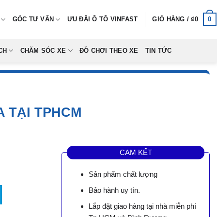
0
GÓC TƯ VẤN
ƯU ĐÃI Ô TÔ VINFAST
GIỎ HÀNG /
₫
0
CH
CHĂM SÓC XE
ĐỒ CHƠI THEO XE
TIN TỨC
 TẠI TPHCM
CAM KẾT
Sản phẩm chất lượng
TPHCM số lượng
Bảo hành uy tín.
0,000.
Lắp đặt giao hàng tại nhà miễn phí