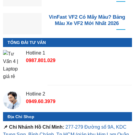
VinFast VF2 Có Mấy Màu? Bảng
Màu Xe VF2 Mới Nhất 2026
TỔNG ĐÀI TƯ VẤN
Hotline 1
0987.801.029
Hotline 2
0949.60.3979
Địa Chỉ Shop
📌 Chi Nhánh Hồ Chí Minh:
277-279 Đường số 9A, KDC
Trung Sơn, Bình Chánh, Tp.HCM
(giáp khu Him Lam Quận