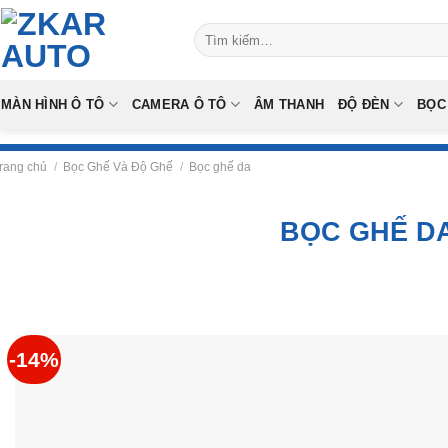
Skip
Tìm
to
kiếm:
content
MÀN HÌNH Ô TÔ
CAMERA Ô TÔ
ÂM THANH
ĐỘ ĐÈN
BỌC
rang chủ
/
Bọc Ghế Và Độ Ghế
/
Bọc ghế da
BỌC GHẾ D
-14%