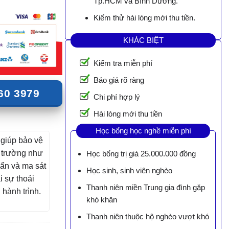
Tp.HCM và Bình Dương.
Kiểm thử hài lòng mới thu tiền.
KHÁC BIỆT
Kiểm tra miễn phí
Báo giá rõ ràng
60 3979
Chi phí hợp lý
Hài lòng mới thu tiền
Học bổng học nghề miễn phí
a
giúp bảo vệ
 trường như
Học bổng trị giá 25.000.000 đồng
bẩn và ma sát
Học sinh, sinh viên nghèo
 sự thoải
Thanh niên miền Trung gia đình gặp
 hành trình.
khó khăn
Thanh niên thuộc hộ nghèo vượt khó