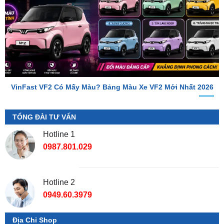
VinFast VF2 Có Mấy Màu? Bảng Màu Xe VF2 Mới Nhất 2026
TỔNG ĐÀI TƯ VẤN
Hotline 1
0987.801.029
Hotline 2
0949.60.3979
Địa Chỉ Shop
📌 Chi Nhánh Hồ Chí Minh:
277-279 Đường số 9A, KDC
Trung Sơn, Bình Chánh, Tp.HCM
(giáp khu Him Lam Quận