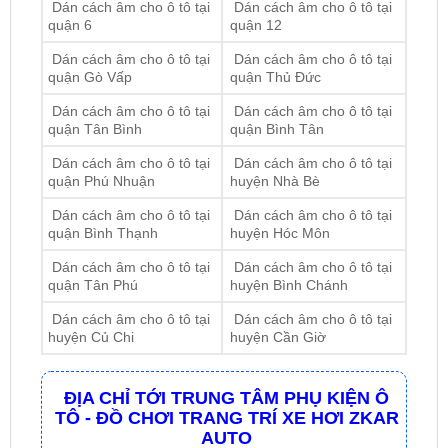
Dán cách âm cho ô tô tại
Dán cách âm cho ô tô tại
quận Gò Vấp
quận Thủ Đức
Dán cách âm cho ô tô tại
Dán cách âm cho ô tô tại
quận Tân Bình
quận Bình Tân
Dán cách âm cho ô tô tại
Dán cách âm cho ô tô tại
quận Phú Nhuận
huyện Nhà Bè
Dán cách âm cho ô tô tại
Dán cách âm cho ô tô tại
quận Bình Thạnh
huyện Hóc Môn
Dán cách âm cho ô tô tại
Dán cách âm cho ô tô tại
quận Tân Phú
huyện Bình Chánh
Dán cách âm cho ô tô tại
Dán cách âm cho ô tô tại
huyện Củ Chi
huyện Cần Giờ
ĐỊA CHỈ TỚI TRUNG TÂM PHỤ KIỆN Ô
TÔ - ĐỒ CHƠI TRANG TRÍ XE HƠI ZKAR
AUTO
☎
☎
Bấm vào để gọi Tổng Đài
Hotline 1:
0949 60
☎
3979
– Hotline 2:
0987 801 029