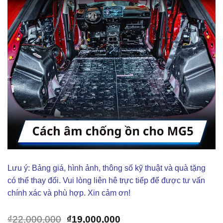
Lưu ý: Bảng giá, hình ảnh, thông số kỹ thuật và quà tặng
có thể thay đổi. Vui lòng liên hê trực tiếp để được tư vấn
chính xác và phù hợp. Xin cảm ơn!
Giá
Giá
₫
22,000,000
₫
19,000,000