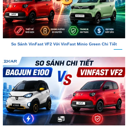
So Sánh VinFast VF2 Với VinFast Minio Green Chi Tiết
So Sánh Chi Tiết Baojun E100 Và VinFast VF2