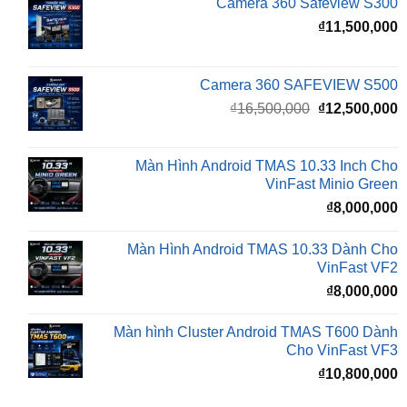
Camera 360 SAFEVIEW S500
Giá
G
₫
16,500,000
₫
12,500,000
gốc
h
là:
t
₫16,500,000.
l
Màn Hình Android TMAS 10.33 Inch Cho
₫
VinFast Minio Green
₫
8,000,000
Màn Hình Android TMAS 10.33 Dành Cho
VinFast VF2
₫
8,000,000
Màn hình Cluster Android TMAS T600 Dành
Cho VinFast VF3
₫
10,800,000
BÀI VIẾT MỚI