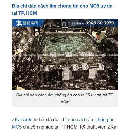
Địa chỉ dán cách âm chống ồn cho MG5 uy tín tại TP.
HCM
ZKar Auto
tự hào là địa chỉ
dán cách âm chống ồn
MG5
chuyên nghiệp tại TPHCM. Kỹ thuật viên ZKar
được đào tạo chuyên sâu trong ngành nội thất ô tô.
Sản phẩm được nhập khẩu chính hãng bảo hành