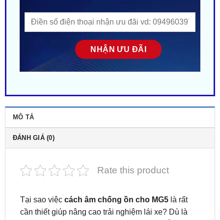
MÔ TẢ
ĐÁNH GIÁ (0)
Rate this product
Tại sao việc
cách âm chống ồn cho MG5
là rất
cần thiết giúp nâng cao trải nghiệm lái xe? Dù là
dòng xe được ưa chuộng tuy nhiên MG5 vẫn có thể
gặp phải tình trạng ồn từ bên ngoài lọt vào cabin,