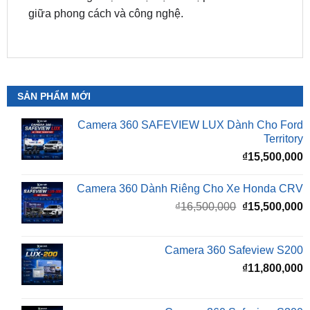
SẢN PHẨM MỚI
Camera 360 SAFEVIEW LUX Dành Cho Ford
Territory
₫
15,500,000
Camera 360 Dành Riêng Cho Xe Honda CRV
Giá
G
₫
16,500,000
₫
15,500,000
gốc
h
là:
t
₫16,500,000.
l
Camera 360 Safeview S200
₫
₫
11,800,000
Camera 360 Safeview S300
₫
11,500,000