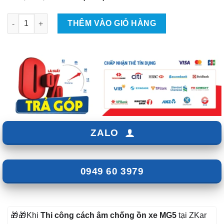
gốc
hiện
là:
tại
Cách âm chống ồn cho MG5 số lượng
THÊM VÀO GIỎ HÀNG
₫22,000,000.
là:
₫19,000,000.
ZALO
0949 60 3979
🎁🎁Khi
Thi công cách âm chống ồn xe MG5
tại ZKar