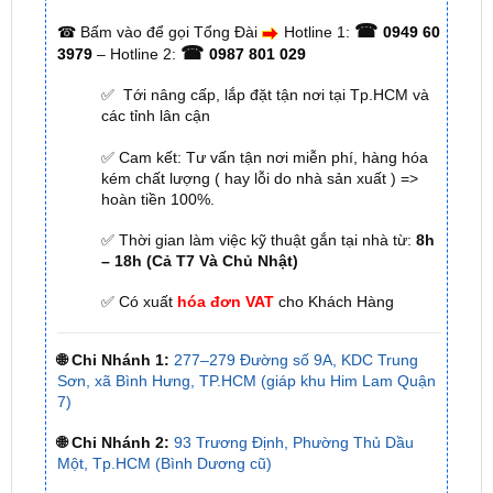
✅ Tới nâng cấp, lắp đặt tận nơi tại Tp.HCM và
các tỉnh lân cận
✅ Cam kết: Tư vấn tận nơi miễn phí, hàng hóa
kém chất lượng ( hay lỗi do nhà sản xuất ) =>
hoàn tiền 100%.
✅ Thời gian làm việc kỹ thuật gắn tại nhà từ:
8h
– 18h (Cả T7 Và Chủ Nhật)
✅ Có xuất
hóa đơn VAT
cho Khách Hàng
🌐 Chi Nhánh 1:
277–279 Đường số 9A, KDC Trung
Sơn, xã Bình Hưng, TP.HCM (giáp khu Him Lam Quận
7)
🌐 Chi Nhánh 2:
93 Trương Định, Phường Thủ Dầu
Một, Tp.HCM (Bình Dương cũ)
🌐 Chi Nhánh 3:
Huỳnh Tấn Phát, Quận 7, Tp.HCM