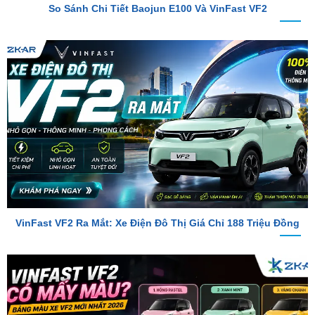
VinFast VF2 Ra Mắt: Xe Điện Đô Thị Giá Chỉ 188 Triệu Đồng