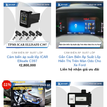
CẢM BIẾN ÁP SUẤT LỐP
CẢM BIẾN ÁP SUẤT LỐP
Cảm biến áp suất lốp ICAR
Gắn Cảm Biến Áp Suất Lốp
Ellisafe C397
Hiển Thị Trên Màn Odo Cho
Xe Ford
₫
2,800,000
Liên hệ nhận giá ưu đãi
-11%