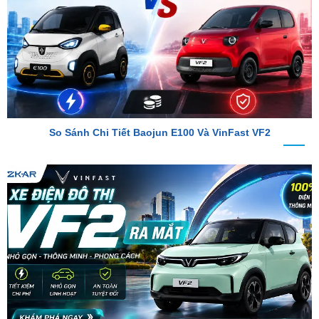
So Sánh Chi Tiết Baojun E100 Và VinFast VF2
VinFast VF2 Ra Mắt: Xe Điện Đô Thị Giá Chỉ 188 Triệu Đồng