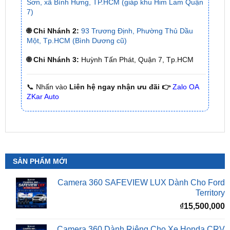
🌐 Chi Nhánh 2:
93 Trương Định, Phường Thủ Dầu
Một, Tp.HCM (Bình Dương cũ)
🌐 Chi Nhánh 3:
Huỳnh Tấn Phát, Quận 7, Tp.HCM
📞 Nhấn vào
Liên hệ ngay nhận ưu đãi 👉
Zalo OA
ZKar Auto
SẢN PHẨM MỚI
Camera 360 SAFEVIEW LUX Dành Cho Ford
Territory
₫
15,500,000
Camera 360 Dành Riêng Cho Xe Honda CRV
Giá
G
₫
16,500,000
₫
15,500,000
gốc
h