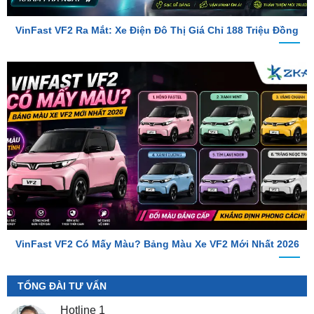
VinFast VF2 Có Mấy Màu? Bảng Màu Xe VF2 Mới Nhất 2026
TỔNG ĐÀI TƯ VẤN
Hotline 1
0987.801.029