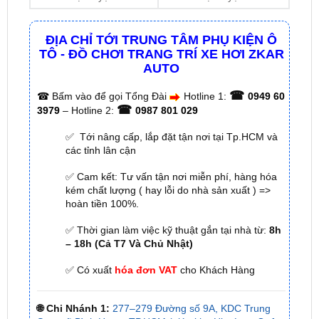
ĐỊA CHỈ TỚI TRUNG TÂM PHỤ KIỆN Ô
TÔ - ĐỒ CHƠI TRANG TRÍ XE HƠI ZKAR
AUTO
☎
☎
Bấm vào để gọi Tổng Đài
Hotline 1:
0949 60
☎
3979
– Hotline 2:
0987 801 029
✅ Tới nâng cấp, lắp đặt tận nơi tại Tp.HCM và
các tỉnh lân cận
✅ Cam kết: Tư vấn tận nơi miễn phí, hàng hóa
kém chất lượng ( hay lỗi do nhà sản xuất ) =>
hoàn tiền 100%.
✅ Thời gian làm việc kỹ thuật gắn tại nhà từ:
8h
– 18h (Cả T7 Và Chủ Nhật)
✅ Có xuất
hóa đơn VAT
cho Khách Hàng
🌐 Chi Nhánh 1:
277–279 Đường số 9A, KDC Trung
Sơn, xã Bình Hưng, TP.HCM (giáp khu Him Lam Quận
7)