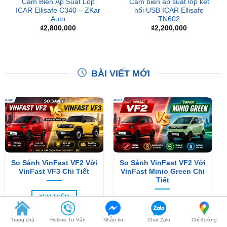
₫
2,800,000
₫
2,200,000
BÀI VIẾT MỚI
So Sánh VinFast VF2 Với
So Sánh VinFast VF2 Với
VinFast VF3 Chi Tiết
VinFast Minio Green Chi
Tiết
XEM THÊM
XEM THÊM
Trang chủ
Hotline Tư Vấn
Nhắn tin
Chat Zalo
Chỉ đường