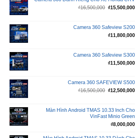
là:
t
₫16,500,000.
l
Camera 360 Safeview S200
₫
₫
11,800,000
Camera 360 Safeview S300
₫
11,500,000
Camera 360 SAFEVIEW S500
Giá
G
₫
16,500,000
₫
12,500,000
gốc
h
là:
t
₫16,500,000.
l
Màn Hình Android TMAS 10.33 Inch Cho
₫
VinFast Minio Green
₫
8,000,000
Màn Hình Android TMAS 10.33 Dành Cho
VinFast VF2
₫
8,000,000