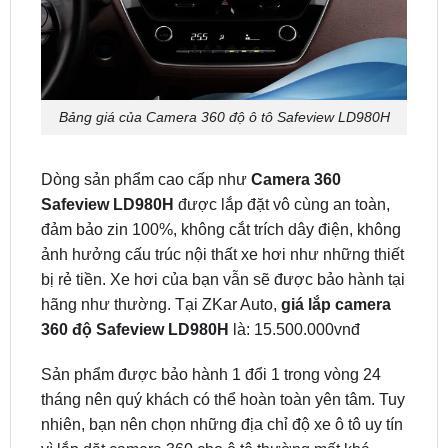
Bảng giá của Camera 360 độ ô tô Safeview LD980H
Dòng sản phẩm cao cấp như
Camera 360
Safeview LD980H
được lắp đặt vô cùng an toàn,
đảm bảo zin 100%, không cắt trích dây điện, không
ảnh hưởng cấu trúc nội thất xe hơi như những thiết
bị rẻ tiền. Xe hơi của bạn vẫn sẽ được bảo hành tại
hãng như thường. Tại ZKar Auto,
giá lắp camera
360 độ Safeview LD980H
là: 15.500.000vnđ
Sản phẩm được bảo hành 1 đổi 1 trong vòng 24
tháng nên quý khách có thể hoàn toàn yên tâm. Tuy
nhiên, bạn nên chọn những địa chỉ độ xe ô tô uy tín
vì lắp dặt camera 360 cho ô tô thường mất khá
nhiều thời gian và công sức.