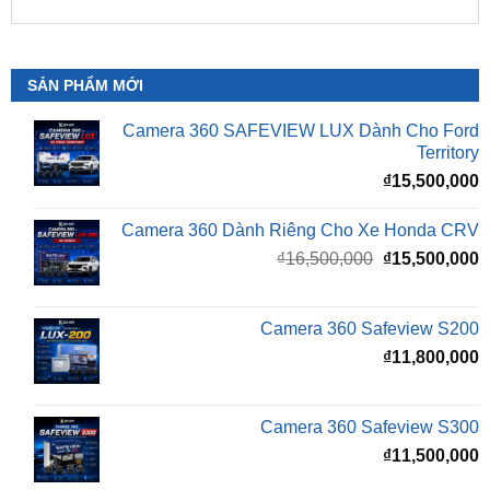
SẢN PHẨM MỚI
Camera 360 SAFEVIEW LUX Dành Cho Ford
Territory
₫
15,500,000
Camera 360 Dành Riêng Cho Xe Honda CRV
Giá
G
₫
16,500,000
₫
15,500,000
gốc
h
là:
t
₫16,500,000.
l
Camera 360 Safeview S200
₫
₫
11,800,000
Camera 360 Safeview S300
₫
11,500,000
Camera 360 SAFEVIEW S500