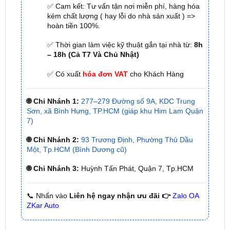
✅ Thời gian làm việc kỹ thuật gắn tại nhà từ:
8h
– 18h (Cả T7 Và Chủ Nhật)
✅ Có xuất
hóa đơn VAT
cho Khách Hàng
🌐 Chi Nhánh 1:
277–279 Đường số 9A, KDC Trung
Sơn, xã Bình Hưng, TP.HCM (giáp khu Him Lam Quận
7)
🌐 Chi Nhánh 2:
93 Trương Định, Phường Thủ Dầu
Một, Tp.HCM (Bình Dương cũ)
🌐 Chi Nhánh 3:
Huỳnh Tấn Phát, Quận 7, Tp.HCM
📞 Nhấn vào
Liên hệ ngay nhận ưu đãi 👉
Zalo OA
ZKar Auto