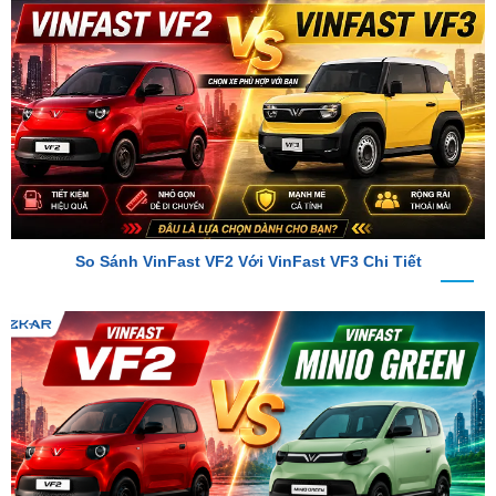
So Sánh VinFast VF2 Với VinFast VF3 Chi Tiết