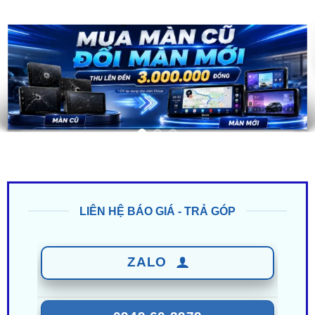
LIÊN HỆ BÁO GIÁ - TRẢ GÓP
ZALO
0949 60 3979