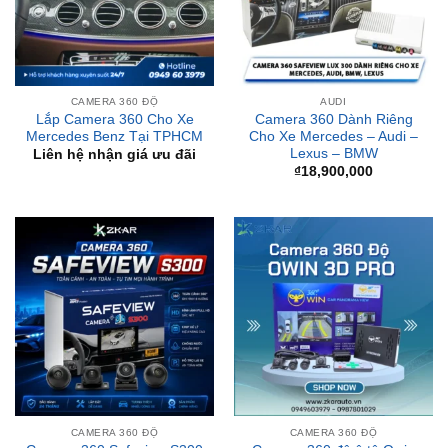
CAMERA 360 ĐỘ
AUDI
Lắp Camera 360 Cho Xe
Camera 360 Dành Riêng
Mercedes Benz Tại TPHCM
Cho Xe Mercedes – Audi –
Lexus – BMW
Liên hệ nhận giá ưu đãi
₫
18,900,000
CAMERA 360 ĐỘ
CAMERA 360 ĐỘ
Camera 360 độ ô tô Owin
Camera 360 Safeview S300
3D Pro
₫
11,500,000
₫
14,800,000