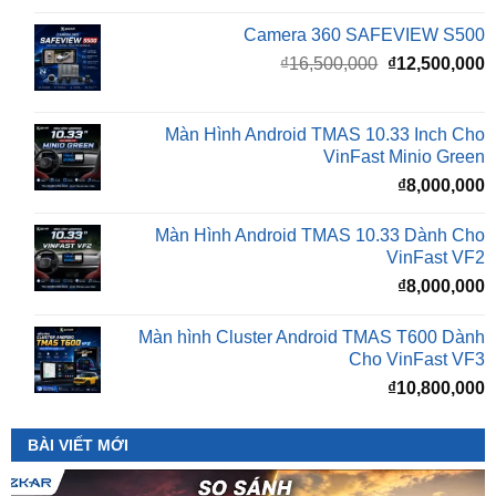
Giá
G
₫
16,500,000
₫
12,500,000
gốc
h
là:
t
₫16,500,000.
l
Màn Hình Android TMAS 10.33 Inch Cho
₫
VinFast Minio Green
₫
8,000,000
Màn Hình Android TMAS 10.33 Dành Cho
VinFast VF2
₫
8,000,000
Màn hình Cluster Android TMAS T600 Dành
Cho VinFast VF3
₫
10,800,000
BÀI VIẾT MỚI