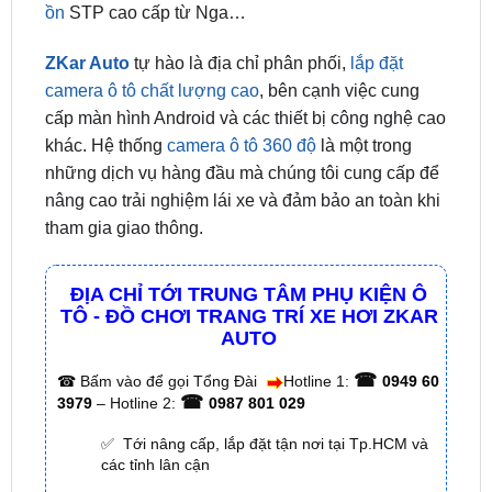
ZKar Auto
tự hào là địa chỉ phân phối,
lắp đặt
camera ô tô chất lượng cao
, bên cạnh việc cung
cấp màn hình Android và các thiết bị công nghệ cao
khác. Hệ thống
camera ô tô 360 độ
là một trong
những dịch vụ hàng đầu mà chúng tôi cung cấp để
nâng cao trải nghiệm lái xe và đảm bảo an toàn khi
tham gia giao thông.
ĐỊA CHỈ TỚI TRUNG TÂM PHỤ KIỆN Ô
TÔ - ĐỒ CHƠI TRANG TRÍ XE HƠI ZKAR
AUTO
☎
☎
Bấm vào để gọi Tổng Đài
Hotline 1:
0949 60
☎
3979
– Hotline 2:
0987 801 029
✅ Tới nâng cấp, lắp đặt tận nơi tại Tp.HCM và
các tỉnh lân cận
✅ Cam kết: Tư vấn tận nơi miễn phí, hàng hóa
kém chất lượng ( hay lỗi do nhà sản xuất ) =>
hoàn tiền 100%.