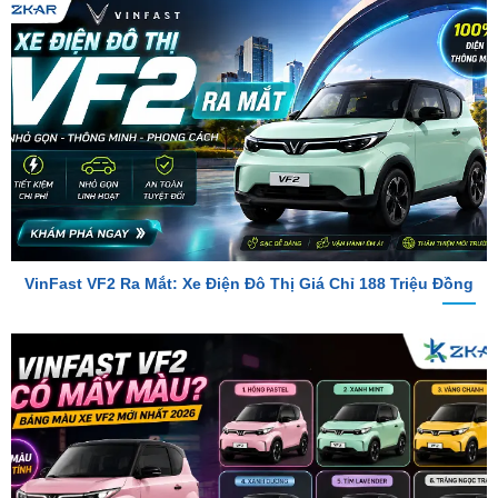
VinFast VF2 Ra Mắt: Xe Điện Đô Thị Giá Chỉ 188 Triệu Đồng