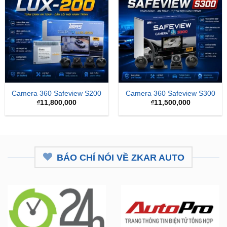
Camera 360 Safeview S200
Camera 360 Safeview S300
₫
11,800,000
₫
11,500,000
BÁO CHÍ NÓI VỀ ZKAR AUTO
ZKar Auto tài trợ học bổng kỹ
CEO từng nâng cấp hơn 7.000 ô