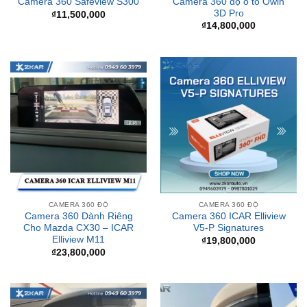
CAMERA 360 ĐỘ
CAMERA 360 ĐỘ
Camera 360 Dành Riêng
Camera 360 ICAR Elliview
Cho Mazda CX30 – ICAR
V5-P Signatures
Elliview M11
₫
19,800,000
₫
23,800,000