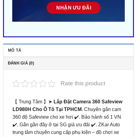
MÔ TẢ
ĐÁNH GIÁ (0)
Rate this product
【 Trung Tâm 】➤
Lắp Đặt Camera 360 Safeview
LD980H Cho Ô Tô Tại TPHCM
. Chuyên gắn cam
360 độ Safeview cho xe hơi ✔️. Bảo hành số 1 VN
✔️. Gắn gần đây ở tại SG giá ưu đãi ✔️. ZKar Auto
trung tâm chuyên cung cấp phụ kiện – đồ chơi xe
hơi cao cấp, chính hãng uy tín. Bảo hành chuẩn
mực dài hạn. Hỗ trợ khách hãng trọn đời. Liên hệ