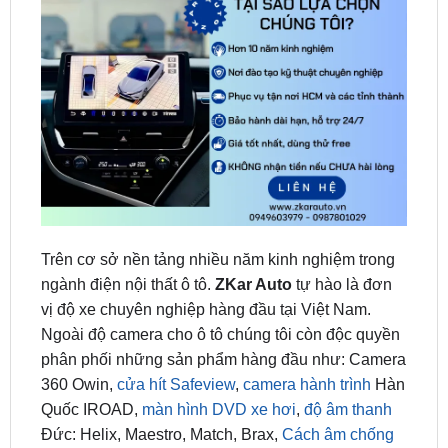
Trên cơ sở nền tảng nhiều năm kinh nghiệm trong
ngành điện nội thất ô tô.
ZKar Auto
tự hào là đơn
vị độ xe chuyên nghiệp hàng đầu tại Việt Nam.
Ngoài độ camera cho ô tô chúng tôi còn độc quyền
phân phối những sản phẩm hàng đầu như: Camera
360 Owin,
cửa hít Safeview
,
camera hành trình
Hàn
Quốc IROAD,
màn hình DVD xe hơi
,
độ âm thanh
Đức: Helix, Maestro, Match, Brax,
Cách âm chống
ồn
STP cao cấp từ Nga…