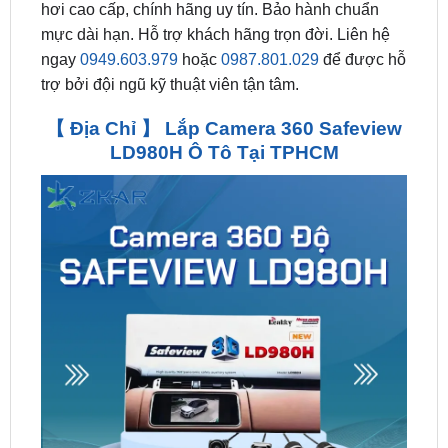
ngay
0949.603.979
hoặc
0987.801.029
để được hỗ
trợ bởi đội ngũ kỹ thuật viên tận tâm.
【 Địa Chỉ 】 Lắp Camera 360 Safeview
LD980H Ô Tô Tại TPHCM