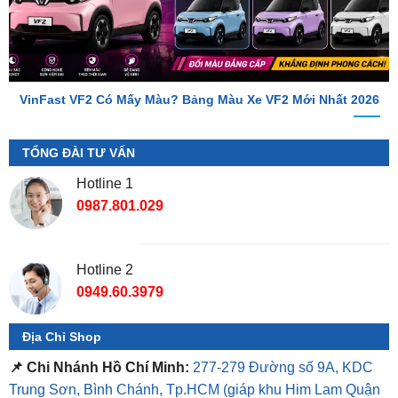
VinFast VF2 Có Mấy Màu? Bảng Màu Xe VF2 Mới Nhất 2026
TỔNG ĐÀI TƯ VẤN
Hotline 1
0987.801.029
Hotline 2
0949.60.3979
Địa Chỉ Shop
📌 Chi Nhánh Hồ Chí Minh:
277-279 Đường số 9A, KDC
Trung Sơn, Bình Chánh, Tp.HCM
(giáp khu Him Lam Quận
7)