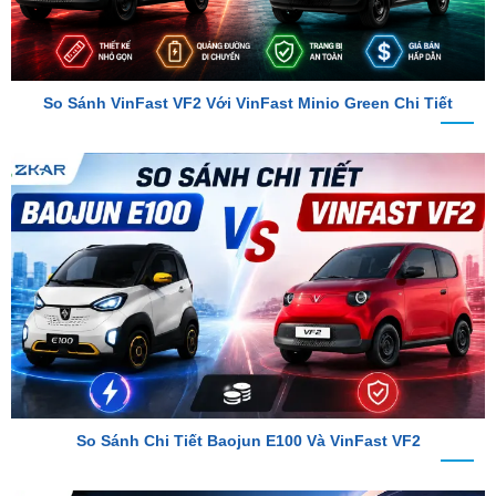
So Sánh VinFast VF2 Với VinFast Minio Green Chi Tiết
So Sánh Chi Tiết Baojun E100 Và VinFast VF2