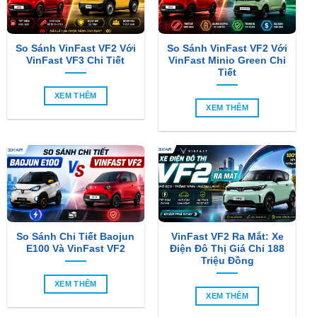
So Sánh VinFast VF2 Với
So Sánh VinFast VF2 Với
VinFast VF3 Chi Tiết
VinFast Minio Green Chi
Tiết
XEM THÊM
XEM THÊM
So Sánh Chi Tiết Baojun
VinFast VF2 Ra Mắt: Xe
E100 Và VinFast VF2
Điện Đô Thị Giá Chỉ 188
Triệu Đồng
XEM THÊM
XEM THÊM
SẢN PHẨM MỚI