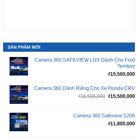
SẢN PHẨM MỚI
Camera 360 SAFEVIEW LUX Dành Cho Ford
Territory
₫
15,500,000
Camera 360 Dành Riêng Cho Xe Honda CRV
Giá
G
₫
16,500,000
₫
15,500,000
gốc
h
là:
t
₫16,500,000.
l
Camera 360 Safeview S200
₫
₫
11,800,000
Camera 360 Safeview S300
₫
11,500,000