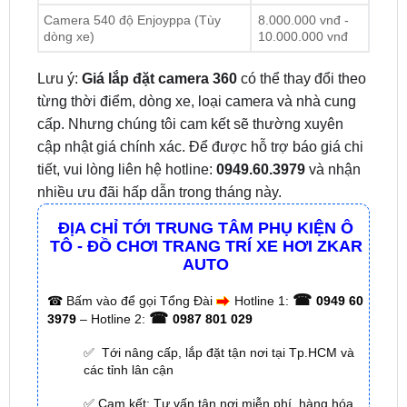
Lưu ý:
Giá lắp đặt camera 360
có thể thay đổi theo
từng thời điểm, dòng xe, loại camera và nhà cung
cấp. Nhưng chúng tôi cam kết sẽ thường xuyên
cập nhật giá chính xác. Để được hỗ trợ báo giá chi
tiết, vui lòng liên hệ hotline:
0949.60.3979
và nhận
nhiều ưu đãi hấp dẫn trong tháng này.
ĐỊA CHỈ TỚI TRUNG TÂM PHỤ KIỆN Ô
TÔ - ĐỒ CHƠI TRANG TRÍ XE HƠI ZKAR
AUTO
☎
☎
Bấm vào để gọi Tổng Đài
Hotline 1:
0949 60
☎
3979
– Hotline 2:
0987 801 029
✅ Tới nâng cấp, lắp đặt tận nơi tại Tp.HCM và
các tỉnh lân cận
✅ Cam kết: Tư vấn tận nơi miễn phí, hàng hóa
kém chất lượng ( hay lỗi do nhà sản xuất ) =>
hoàn tiền 100%.