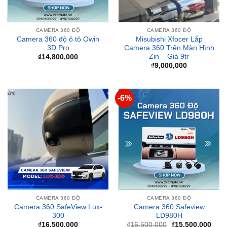
CAMERA 360 ĐỘ
CAMERA 360 ĐỘ
Camera 360 độ ô tô Owin
Misubishi Xfocer Lắp
3D Pro
Camera 360 Trên Màn Hình
Zin – Giá 9tr
₫
14,800,000
₫
9,000,000
-6%
CAMERA 360 ĐỘ
CAMERA 360 ĐỘ
Camera 360 SafeView Lux-
Camera 360 Safeview
300
LD980H
Giá
Giá
₫
16,500,000
₫
16,500,000
₫
15,500,000
gốc
hiện
là:
tại
₫16,500,000.
là:
₫15,