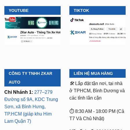
CÔNG TY TNHH ZKAR
LIÊN HỆ MUA HÀNG
AUTO
🛠️
Lắp đặt tận nơi, tại nhà
ở TPHCM, Bình Dương và
Chi Nhánh 1:
277–279
các tỉnh lân cận
Đường số 9A, KDC Trung
Sơn, xã Bình Hưng,
⏱️ 8:30 AM - 18:00 PM (Cả
TP.HCM (giáp khu Him
T7 Và Chủ Nhật)
Lam Quận 7)
Mã số thuế:
0318103254 -
Chi Nhánh 2:
93 Trương
Ngày cấp phép:
Định, P. Thủ Dầu Một,