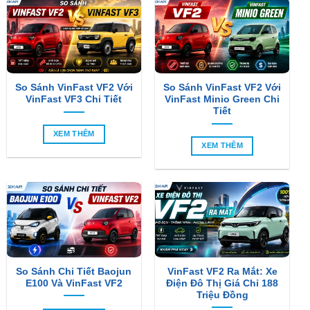
So Sánh VinFast VF2 Với
So Sánh VinFast VF2 Với
VinFast VF3 Chi Tiết
VinFast Minio Green Chi
Tiết
XEM THÊM
XEM THÊM
So Sánh Chi Tiết Baojun
VinFast VF2 Ra Mắt: Xe
E100 Và VinFast VF2
Điện Đô Thị Giá Chỉ 188
Triệu Đồng
XEM THÊM
XEM THÊM