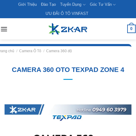
Skip
Giới Thiệu
Đào Tạo
Tuyển Dụng
Góc Tư Vấn
to
ƯU ĐÃI Ô TÔ VINFAST
content
0
rang chủ
/
Camera Ô Tô
/
Camera 360 độ
CAMERA 360 OTO TEXPAD ZONE 4