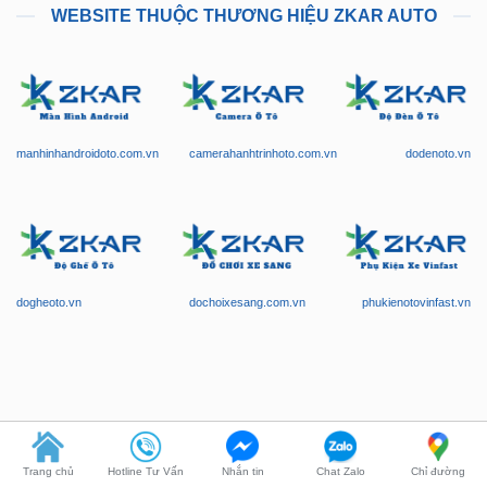
manhinhandroidoto.com.vn
camerahanhtrinhoto.com.vn
dodenoto.vn
dogheoto.vn
dochoixesang.com.vn
phukienotovinfast.vn
Trang chủ
Hotline Tư Vấn
Nhắn tin
Chat Zalo
Chỉ đường