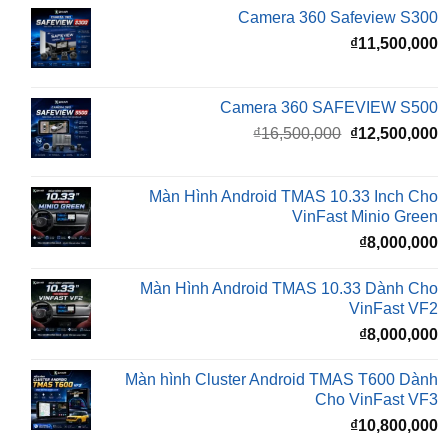
Camera 360 SAFEVIEW S500
Giá
G
₫
16,500,000
₫
12,500,000
gốc
h
là:
t
₫16,500,000.
l
Màn Hình Android TMAS 10.33 Inch Cho
₫
VinFast Minio Green
₫
8,000,000
Màn Hình Android TMAS 10.33 Dành Cho
VinFast VF2
₫
8,000,000
Màn hình Cluster Android TMAS T600 Dành
Cho VinFast VF3
₫
10,800,000
BÀI VIẾT MỚI