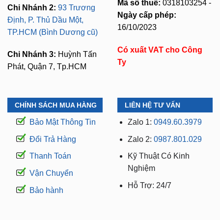
16/10/2023
TP.HCM (Bình Dương cũ)
Có xuất VAT cho Công
Chi Nhánh 3:
Huỳnh Tấn
Ty
Phát, Quận 7, Tp.HCM
CHÍNH SÁCH MUA HÀNG
LIÊN HỆ TƯ VẤN
Bảo Mật Thông Tin
Zalo 1:
0949.60.3979
Đổi Trả Hàng
Zalo 2:
0987.801.029
Thanh Toán
Kỹ Thuật Có Kinh
Nghiệm
Vận Chuyển
Hỗ Trợ: 24/7
Bảo hành
WEBSITE THUỘC THƯƠNG HIỆU ZKAR AUTO