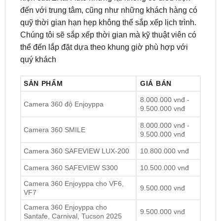
Chúng tôi sẽ sắp xếp thời gian mà kỹ thuật viên có
thể đến lắp đặt dựa theo khung giờ phù hợp với
quý khách
SẢN PHẨM
GIÁ BÁN
8.000.000 vnđ -
Camera 360 độ Enjoyppa
9.500.000 vnđ
8.000.000 vnđ -
Camera 360 SMILE
9.500.000 vnđ
Camera 360 SAFEVIEW LUX-200
10.800.000 vnđ
Camera 360 SAFEVIEW S300
10.500.000 vnđ
Camera 360 Enjoyppa cho VF6,
9.500.000 vnđ
VF7
Camera 360 Enjoyppa cho
9.500.000 vnđ
Santafe, Carnival, Tucson 2025
Camera 540 độ Enjoyppa (Tùy
8.000.000 vnđ -
dòng xe)
10.000.000 vnđ