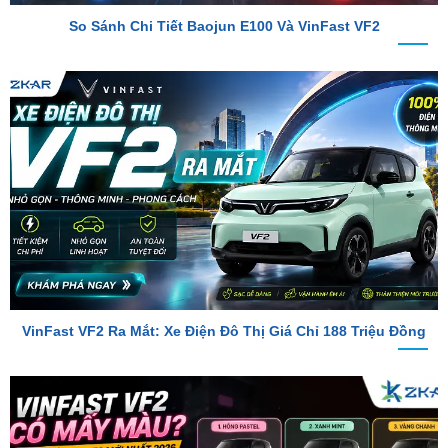
VinFast VF2 Ra Mắt: Xe Điện Đô Thị Giá Chỉ 188 Triệu Đồng