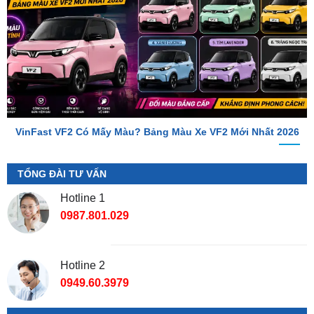
VinFast VF2 Có Mấy Màu? Bảng Màu Xe VF2 Mới Nhất 2026
TỔNG ĐÀI TƯ VẤN
Hotline 1
0987.801.029
Hotline 2
0949.60.3979
Địa Chỉ Shop
📌 Chi Nhánh Hồ Chí Minh:
277-279 Đường số 9A, KDC