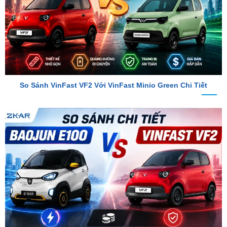
So Sánh VinFast VF2 Với VinFast Minio Green Chi Tiết
So Sánh Chi Tiết Baojun E100 Và VinFast VF2