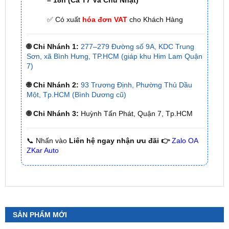
– 18h (Cả T7 Và Chủ Nhật)
✅ Có xuất
hóa đơn VAT
cho Khách Hàng
🌐 Chi Nhánh 1:
277–279 Đường số 9A, KDC Trung
Sơn, xã Bình Hưng, TP.HCM (giáp khu Him Lam Quận
7)
🌐 Chi Nhánh 2:
93 Trương Định, Phường Thủ Dầu
Một, Tp.HCM (Bình Dương cũ)
🌐 Chi Nhánh 3:
Huỳnh Tấn Phát, Quận 7, Tp.HCM
📞 Nhấn vào
Liên hệ ngay nhận ưu đãi 👉
Zalo OA
ZKar Auto
SẢN PHẨM MỚI