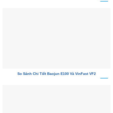
So Sánh Chi Tiết Baojun E100 Và VinFast VF2