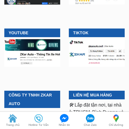
YOUTUBE
TIKTOK
CÔNG TY TNHH ZKAR
LIÊN HỆ MUA HÀNG
AUTO
🛠️
Lắp đặt tận nơi, tại nhà
ở TPHCM, Bình Dương và
Chi Nhánh 1:
277–279
các tỉnh lân cận
Đường số 9A, KDC Trung
Trang chủ
Hotline Tư Vấn
Nhắn tin
Chat Zalo
Chỉ đường
Sơn, xã Bình Hưng,