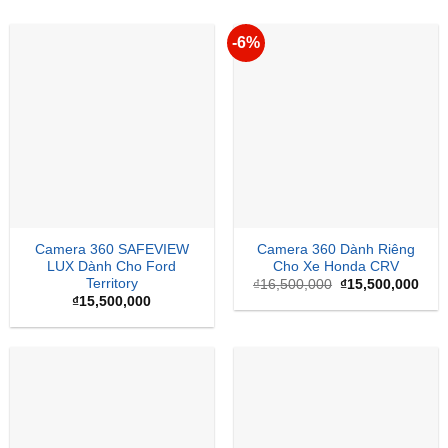
-6%
Camera 360 SAFEVIEW
Camera 360 Dành Riêng
LUX Dành Cho Ford
Cho Xe Honda CRV
Territory
Giá
Giá
₫
16,500,000
₫
15,500,000
gốc
hiện
₫
15,500,000
là:
tại
₫16,500,000.
là:
₫15,