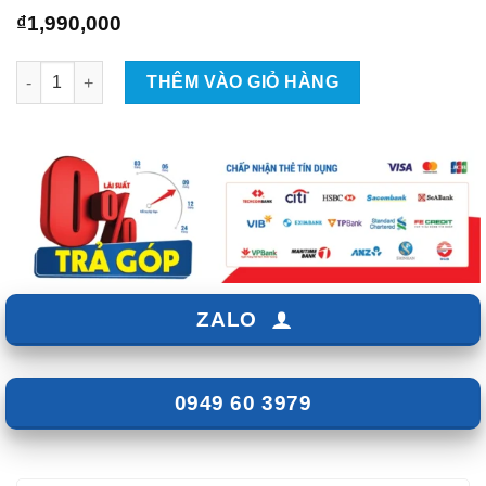
₫
1,990,000
Camera Hành Trình Vietmap TS-C9P số lượng
THÊM VÀO GIỎ HÀNG
ZALO
0949 60 3979