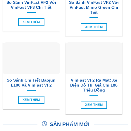
So Sánh VinFast VF2 Với
So Sánh VinFast VF2 Với
VinFast VF3 Chi Tiết
VinFast Minio Green Chi
Tiết
XEM THÊM
XEM THÊM
So Sánh Chi Tiết Baojun
VinFast VF2 Ra Mắt: Xe
E100 Và VinFast VF2
Điện Đô Thị Giá Chỉ 188
Triệu Đồng
XEM THÊM
XEM THÊM
SẢN PHẨM MỚI