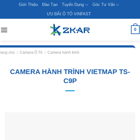
Skip
Giới Thiệu
Đào Tạo
Tuyển Dụng
Góc Tư Vấn
to
ƯU ĐÃI Ô TÔ VINFAST
content
0
rang chủ
/
Camera Ô Tô
/
Camera hành trình
CAMERA HÀNH TRÌNH VIETMAP TS-
C9P