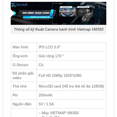
Thông số kỹ thuật Camera hành trình Vietmap VM350
Màn hình
IPS LCD 3.0″
Ống kính
Góc rộng 170 °
G-Sensor
Có
Độ phân giải
Full HD 1080p 1920*1080
video
Thẻ nhớ
MicroSD card (Hỗ trợ thẻ tối đa 128GB)
Pin
200mAh
Nguồn điện
5V / 1.5A
– Máy VIETMAP VM350
– Giá đỡ 3M
Phụ kiện kèm
– Sạc nguồn ô tô
theo
– Thẻ nhớ 32GB Class 10