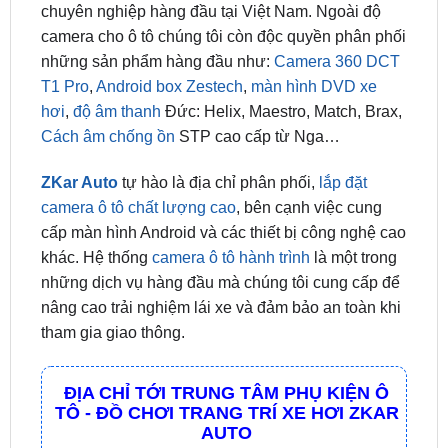
những sản phẩm hàng đầu như:
Camera 360 DCT
T1 Pro
,
Android box Zestech
,
màn hình DVD xe
hơi
,
độ âm thanh
Đức: Helix, Maestro, Match, Brax,
Cách âm chống ồn
STP cao cấp từ Nga…
ZKar Auto
tự hào là địa chỉ phân phối,
lắp đặt
camera ô tô chất lượng cao
, bên cạnh việc cung
cấp màn hình Android và các thiết bị công nghệ cao
khác. Hệ thống
camera ô tô hành trình
là một trong
những dịch vụ hàng đầu mà chúng tôi cung cấp để
nâng cao trải nghiệm lái xe và đảm bảo an toàn khi
tham gia giao thông.
ĐỊA CHỈ TỚI TRUNG TÂM PHỤ KIỆN Ô
TÔ - ĐỒ CHƠI TRANG TRÍ XE HƠI ZKAR
AUTO
☎
☎
Bấm vào để gọi Tổng Đài
Hotline 1:
0949 60
☎
3979
– Hotline 2:
0987 801 029