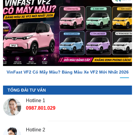
VinFast VF2 Có Mấy Màu? Bảng Màu Xe VF2 Mới Nhất 2026
TỔNG ĐÀI TƯ VẤN
Hotline 1
0987.801.029
Hotline 2
0949.60.3979