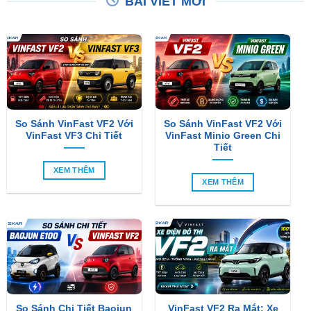
So Sánh VinFast VF2 Với
So Sánh VinFast VF2 Với
VinFast VF3 Chi Tiết
VinFast Minio Green Chi
Tiết
XEM THÊM
XEM THÊM
So Sánh Chi Tiết Baojun
VinFast VF2 Ra Mắt: Xe
E100 Và VinFast VF2
Điện Đô Thị Giá Chỉ 188
Triệu Đồng