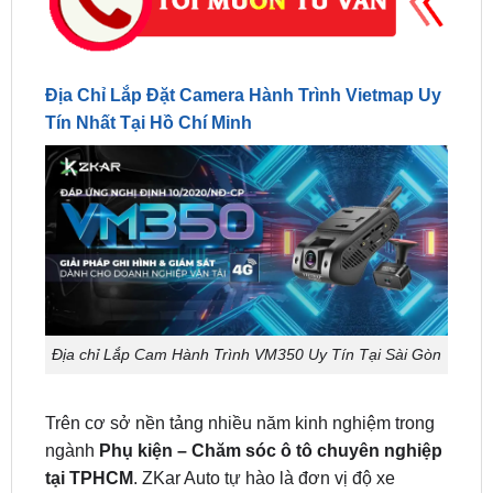
Địa Chỉ Lắp Đặt Camera Hành Trình Vietmap Uy
Tín Nhất Tại Hồ Chí Minh
Địa chỉ Lắp Cam Hành Trình VM350 Uy Tín Tại Sài Gòn
Trên cơ sở nền tảng nhiều năm kinh nghiệm trong
ngành
Phụ kiện – Chăm sóc ô tô chuyên nghiệp
tại TPHCM
. ZKar Auto tự hào là đơn vị độ xe
chuyên nghiệp hàng đầu tại Việt Nam. Ngoài độ
camera cho ô tô chúng tôi còn độc quyền phân phối