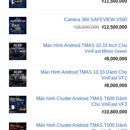
Camera 360 SAFEVIEW S500
Giá
G
₫
16,500,000
₫
12,500,000
gốc
h
là:
t
₫16,500,000.
l
Màn Hình Android TMAS 10.33 Inch Cho
₫
VinFast Minio Green
₫
8,000,000
Màn Hình Android TMAS 10.33 Dành Cho
VinFast VF2
₫
8,000,000
Màn hình Cluster Android TMAS T600 Dành
Cho VinFast VF3
₫
10,800,000
Màn hình Cluster Android TMAS T500 Dành
Cho VinFast VF3
₫
8,800,000