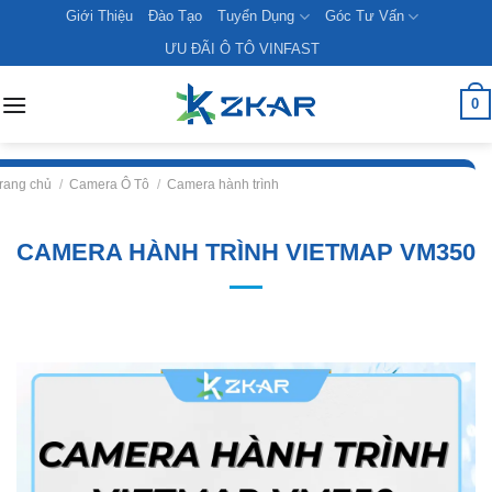
Skip
Giới Thiệu
Đào Tạo
Tuyển Dụng
Góc Tư Vấn
to
ƯU ĐÃI Ô TÔ VINFAST
content
0
rang chủ
/
Camera Ô Tô
/
Camera hành trình
CAMERA HÀNH TRÌNH VIETMAP VM350