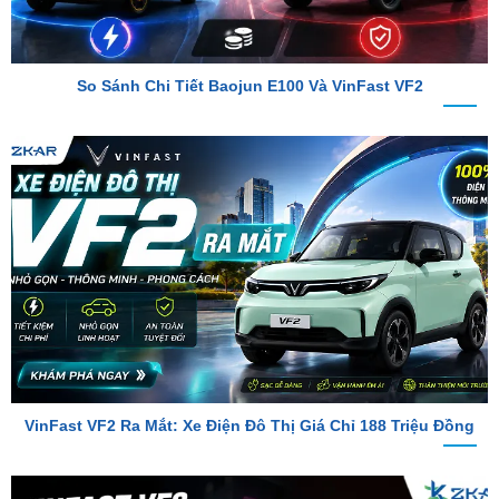
So Sánh Chi Tiết Baojun E100 Và VinFast VF2
VinFast VF2 Ra Mắt: Xe Điện Đô Thị Giá Chỉ 188 Triệu Đồng