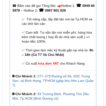
✅ Tới nâng cấp, lắp đặt tận nơi tại Tp.HCM và
các tỉnh lân cận
✅ Cam kết: Tư vấn tận nơi miễn phí, hàng hóa
kém chất lượng ( hay lỗi do nhà sản xuất ) =>
hoàn tiền 100%.
✅ Thời gian làm việc kỹ thuật gắn tại nhà từ:
8h
– 18h (Cả T7 Và Chủ Nhật)
✅ Có xuất
hóa đơn VAT
cho Khách Hàng
🌐 Chi Nhánh 1:
277–279 Đường số 9A, KDC Trung
Sơn, xã Bình Hưng, TP.HCM (giáp khu Him Lam Quận
7)
🌐 Chi Nhánh 2:
93 Trương Định, Phường Thủ Dầu
Một, Tp.HCM (Bình Dương cũ)
🌐 Chi Nhánh 3:
Huỳnh Tấn Phát, Quận 7, Tp.HCM