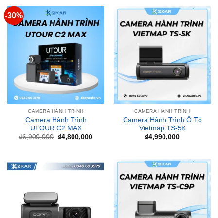
CAMERA HÀNH TRÌNH
CAMERA HÀNH TRÌNH
Camera Hành Trình
Camera Hành Trình Ô Tô
UTOUR C2 MAX
Vietmap TS-5K
Giá
Giá
₫
6,900,000
₫
4,800,000
₫
4,990,000
gốc
hiện
là:
tại
₫6,900,000.
là:
₫4,800,000.