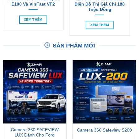
XEM THÊM
XEM THÊM
SẢN PHẨM MỚI
Camera 360 SAFEVIEW
Camera 360 Safeview S200
LUX Dành Cho Ford
Territory
₫
15,500,000
₫
11,800,000