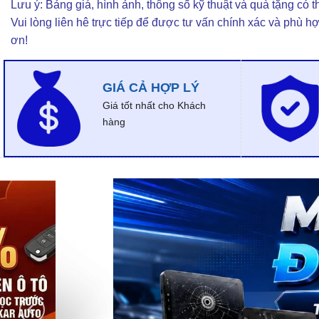
Lưu ý: Bảng giá, hình ảnh, thông số kỹ thuật và quà tặng có th
Vui lòng liên hê trực tiếp để được tư vấn chính xác và phù h
ơn!
GIÁ CẢ HỢP LÝ
Giá tốt nhất cho Khách
hàng