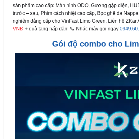
sản phẩm cao cấp: Màn hình ODO, Gương gập điện, HUD k
trước – sau, Phim cách nhiệt cao cấp, Bọc ghế da Nappa 
nghiệm đẳng cấp cho VinFast Limo Green. Liên hệ ZKar 
VNĐ
+ quà tặng hấp dẫn! 📞 Nhấc máy gọi ngay
0949.60
Gói độ combo cho Lim