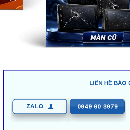
LIÊN HỆ BÁO 
ZALO
0949 60 3979