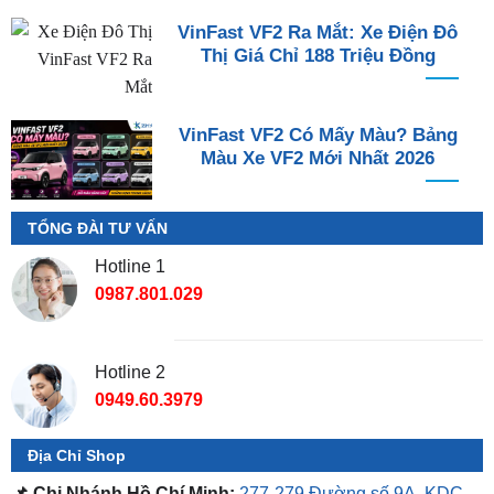
VinFast VF2 Ra Mắt: Xe Điện Đô
Thị Giá Chỉ 188 Triệu Đồng
VinFast VF2 Có Mấy Màu? Bảng
Màu Xe VF2 Mới Nhất 2026
TỔNG ĐÀI TƯ VẤN
Hotline 1
0987.801.029
Hotline 2
0949.60.3979
Địa Chỉ Shop
📌 Chi Nhánh Hồ Chí Minh:
277-279 Đường số 9A, KDC