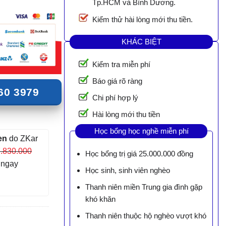
Tp.HCM và Bình Dương.
Kiểm thử hài lòng mới thu tiền.
KHÁC BIỆT
Kiểm tra miễn phí
Báo giá rõ ràng
60 3979
Chi phí hợp lý
Hài lòng mới thu tiền
Học bổng học nghề miễn phí
en
do ZKar
.830.000
Học bổng trị giá 25.000.000 đồng
m ngay
Học sinh, sinh viên nghèo
Thanh niên miền Trung gia đình gặp
khó khăn
Thanh niên thuộc hộ nghèo vượt khó