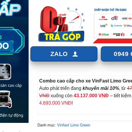
ZALO
0949 
Combo cao cấp cho xe VinFast Limo Gre
Auto phát triển đang
khuyến mãi 10%
, từ
47
VNĐ
xuống còn
43.137.000 VNĐ
– tiết kiệ
4.693.000 VNĐ
!
Danh mục:
Vinfast Limo Green