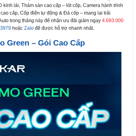
ính lái, Thảm sàn cao cấp – lót cốp, Camera hành trình
cao cấp, Cốp điện tự động & Đá cốp – mang lại trải
Auto trong tháng này để nhận ưu đãi giảm ngay
4.693.000
.3979
hoặc
Zalo
để được hỗ trợ nhanh nhất.
o Green – Gói Cao Cấp