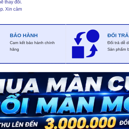
ể thay đổi.
ợp. Xin cảm
BẢO HÀNH
ĐỔI TRẢ
Cam kết bảo hành chính
Đổi trả dễ 
hãng
Sản phẩm bị