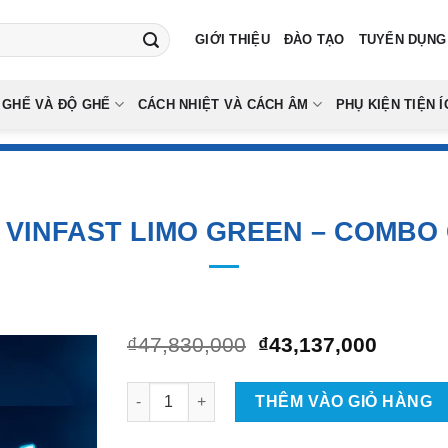
GIỚI THIỆU
ĐÀO TẠO
TUYỂN DỤNG
 GHẾ VÀ ĐỘ GHẾ
CÁCH NHIỆT VÀ CÁCH ÂM
PHỤ KIỆN TIỆN Í
 VINFAST LIMO GREEN – COMBO 
Giá
Giá
₫
47,830,000
₫
43,137,000
gốc
hiện
là:
tại
Combo Độ Xe Vinfast Limo Green - Combo Cao
₫47,830,000.
là:
THÊM VÀO GIỎ HÀNG
₫43,13