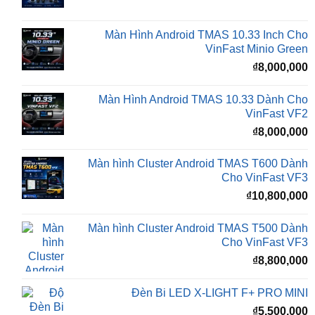
gốc
h
là:
t
₫16,500,000.
l
Màn Hình Android TMAS 10.33 Inch Cho
₫
VinFast Minio Green
₫
8,000,000
Màn Hình Android TMAS 10.33 Dành Cho
VinFast VF2
₫
8,000,000
Màn hình Cluster Android TMAS T600 Dành
Cho VinFast VF3
₫
10,800,000
Màn hình Cluster Android TMAS T500 Dành
Cho VinFast VF3
₫
8,800,000
Đèn Bi LED X-LIGHT F+ PRO MINI
₫
5,500,000