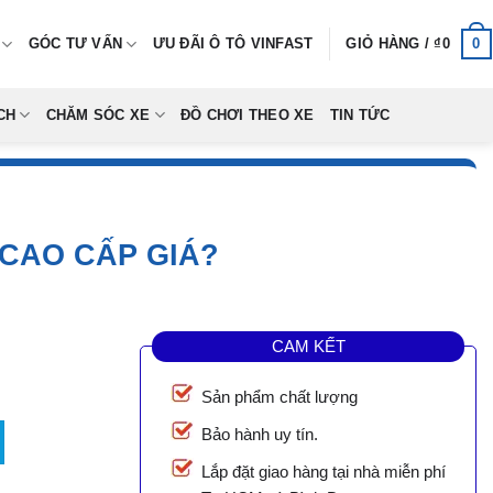
0
GÓC TƯ VẤN
ƯU ĐÃI Ô TÔ VINFAST
GIỎ HÀNG /
₫
0
CH
CHĂM SÓC XE
ĐỒ CHƠI THEO XE
TIN TỨC
CAO CẤP GIÁ?
CAM KẾT
Sản phẩm chất lượng
 Cấp Giá? số lượng
Bảo hành uy tín.
7,000.
Lắp đặt giao hàng tại nhà miễn phí