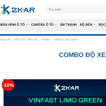
Skip
Tìm
to
kiếm:
content
MÀN HÌNH Ô TÔ
CAMERA Ô TÔ
ÂM THANH
ĐỘ ĐÈN
BỌC
rang chủ
/
Đồ Chơi Theo Xe
/
Vinfast
/
Vinfast Limo Green
COMBO ĐỘ XE
-10%