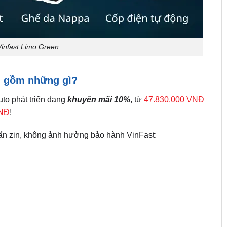
nfast Limo Green
n gồm những gì?
to phát triển đang
khuyến mãi 10%
, từ
47.830.000 VNĐ
VNĐ
!
ẩn zin, không ảnh hưởng bảo hành VinFast: