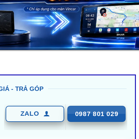
GIÁ - TRẢ GÓP
ZALO
0987 801 029