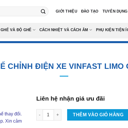
GIỚI THIỆU
ĐÀO TẠO
TUYỂN DỤNG
 GHẾ VÀ ĐỘ GHẾ
CÁCH NHIỆT VÀ CÁCH ÂM
PHỤ KIỆN TIỆN Í
Ế CHỈNH ĐIỆN XE VINFAST LIMO
Liên hệ nhận giá ưu đãi
Độ Ghế Chỉnh Điện Xe Vinfast Limo Green số 
ể thay đổi.
THÊM VÀO GIỎ HÀNG
ợp. Xin cảm