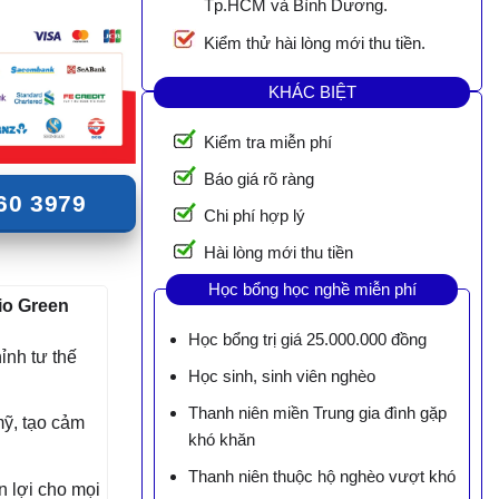
Tp.HCM và Bình Dương.
Kiểm thử hài lòng mới thu tiền.
KHÁC BIỆT
Kiểm tra miễn phí
Báo giá rõ ràng
60 3979
Chi phí hợp lý
Hài lòng mới thu tiền
Học bổng học nghề miễn phí
nio Green
Học bổng trị giá 25.000.000 đồng
ỉnh tư thế
Học sinh, sinh viên nghèo
Thanh niên miền Trung gia đình gặp
mỹ, tạo cảm
khó khăn
Thanh niên thuộc hộ nghèo vượt khó
n lợi cho mọi