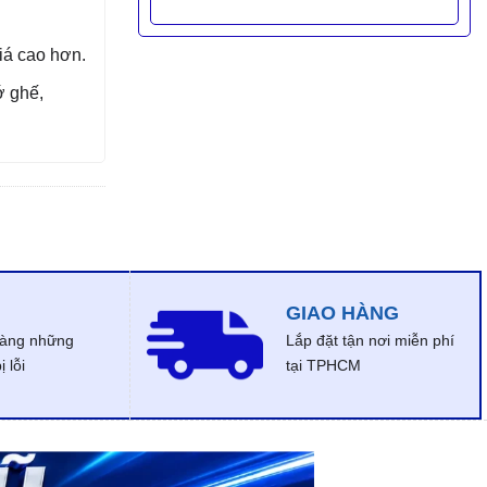
giá cao hơn.
ớ ghế,
GIAO HÀNG
dàng những
Lắp đặt tận nơi miễn phí
 lỗi
tại TPHCM