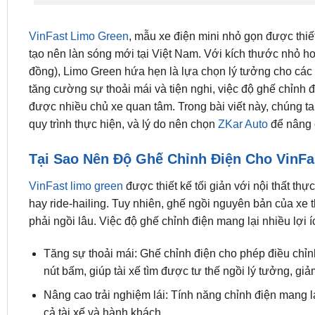
VinFast Limo Green
, mẫu xe điện mini nhỏ gọn được thiết
tạo nên làn sóng mới tại Việt Nam. Với kích thước nhỏ h
đồng), Limo Green hứa hẹn là lựa chọn lý tưởng cho các 
tăng cường sự thoải mái và tiện nghi, việc độ ghế chỉnh
được nhiều chủ xe quan tâm. Trong bài viết này, chúng ta s
quy trình thực hiện, và lý do nên chọn
ZKar Auto
để nâng 
Tại Sao Nên Độ Ghế Chỉnh Điện Cho VinF
VinFast limo green
được thiết kế tối giản với nội thất th
hay ride-hailing. Tuy nhiên, ghế ngồi nguyên bản của xe th
phải ngồi lâu. Việc độ ghế chỉnh điện mang lại nhiều lợi íc
Tăng sự thoải mái: Ghế chỉnh điện cho phép điều chỉnh 
nút bấm, giúp tài xế tìm được tư thế ngồi lý tưởng, giảm
Nâng cao trải nghiệm lái: Tính năng chỉnh điện mang lạ
cả tài xế và hành khách.