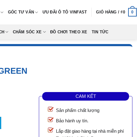
0
GÓC TƯ VẤN
ƯU ĐÃI Ô TÔ VINFAST
GIỎ HÀNG /
₫
0
CH
CHĂM SÓC XE
ĐỒ CHƠI THEO XE
TIN TỨC
 GREEN
CAM KẾT
Sản phẩm chất lượng
lượng
Bảo hành uy tín.
Lắp đặt giao hàng tại nhà miễn phí