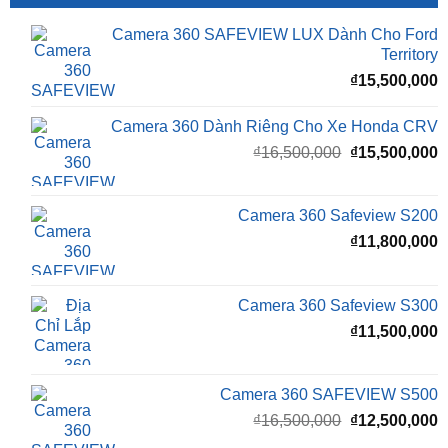
Camera 360 SAFEVIEW LUX Dành Cho Ford
Territory
₫
15,500,000
Camera 360 Dành Riêng Cho Xe Honda CRV
Giá
G
₫
16,500,000
₫
15,500,000
gốc
h
là:
t
₫16,500,000.
l
Camera 360 Safeview S200
₫
₫
11,800,000
Camera 360 Safeview S300
₫
11,500,000
Camera 360 SAFEVIEW S500
Giá
G
₫
16,500,000
₫
12,500,000
gốc
h