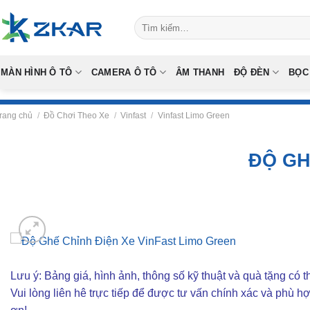
Skip
Tìm
to
kiếm:
content
MÀN HÌNH Ô TÔ
CAMERA Ô TÔ
ÂM THANH
ĐỘ ĐÈN
BỌC
rang chủ
/
Đồ Chơi Theo Xe
/
Vinfast
/
Vinfast Limo Green
ĐỘ GH
Lưu ý: Bảng giá, hình ảnh, thông số kỹ thuật và quà tặng có th
Vui lòng liên hê trực tiếp để được tư vấn chính xác và phù h