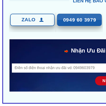
LIÊN HỆ BÁO 
ZALO
0949 60 3979
Nhận Ưu Đãi