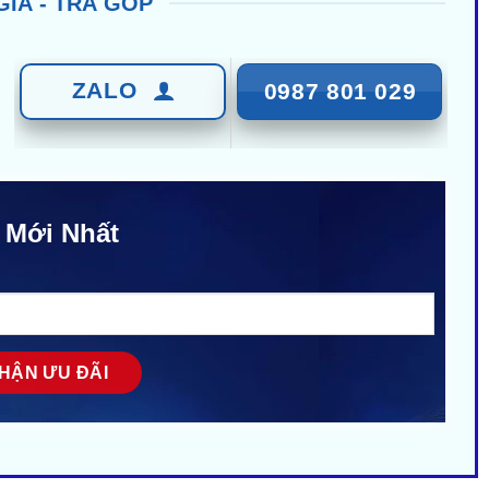
GIÁ - TRẢ GÓP
ZALO
0987 801 029
 Mới Nhất