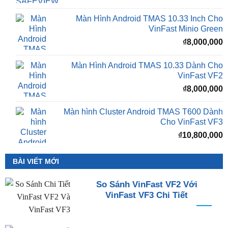
là:
t
₫16,500,000.
l
Màn Hình Android TMAS 10.33 Inch Cho
₫
VinFast Minio Green
₫
8,000,000
Màn Hình Android TMAS 10.33 Dành Cho
VinFast VF2
₫
8,000,000
Màn hình Cluster Android TMAS T600 Dành
Cho VinFast VF3
₫
10,800,000
BÀI VIẾT MỚI
So Sánh VinFast VF2 Với
VinFast VF3 Chi Tiết