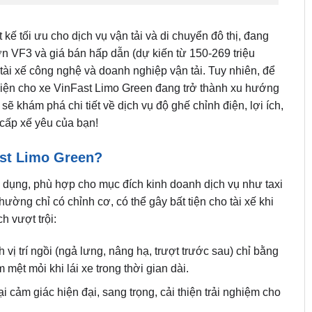
 kế tối ưu cho dịch vụ vận tải và di chuyển đô thị, đang
ơn VF3 và giá bán hấp dẫn (dự kiến từ 150-269 triệu
tài xế công nghệ và doanh nghiệp vận tải. Tuy nhiên, để
 điện cho xe VinFast Limo Green đang trở thành xu hướng
ẽ khám phá chi tiết về dịch vụ độ ghế chỉnh điện, lợi ích,
cấp xế yêu của bạn!
ast Limo Green?
ực dụng, phù hợp cho mục đích kinh doanh dịch vụ như taxi
ường chỉ có chỉnh cơ, có thể gây bất tiện cho tài xế khi
h vượt trội:
vị trí ngồi (ngả lưng, nâng hạ, trượt trước sau) chỉ bằng
 mệt mỏi khi lái xe trong thời gian dài.
i cảm giác hiện đại, sang trọng, cải thiện trải nghiệm cho