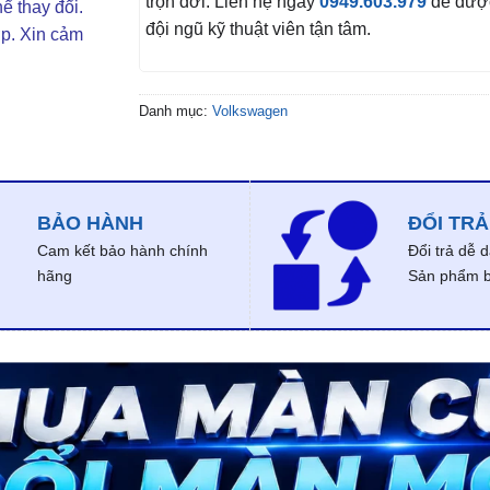
trọn đời. Liên hệ ngay
0949.603.979
để được
ể thay đổi.
đội ngũ kỹ thuật viên tận tâm.
ợp. Xin cảm
Danh mục:
Volkswagen
BẢO HÀNH
ĐỔI TRẢ
Cam kết bảo hành chính
Đổi trả dễ 
hãng
Sản phẩm bị