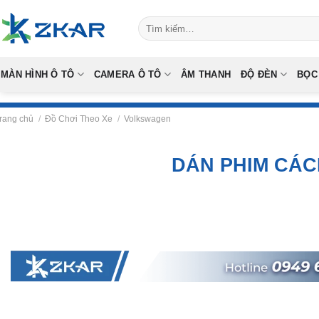
Skip
Tìm
to
kiếm:
content
MÀN HÌNH Ô TÔ
CAMERA Ô TÔ
ÂM THANH
ĐỘ ĐÈN
BỌC
rang chủ
/
Đồ Chơi Theo Xe
/
Volkswagen
DÁN PHIM CÁC