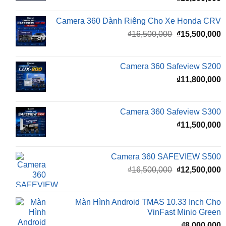
Camera 360 Dành Riêng Cho Xe Honda CRV
Giá
G
₫
16,500,000
₫
15,500,000
gốc
h
là:
t
₫16,500,000.
l
Camera 360 Safeview S200
₫
₫
11,800,000
Camera 360 Safeview S300
₫
11,500,000
Camera 360 SAFEVIEW S500
Giá
G
₫
16,500,000
₫
12,500,000
gốc
h
là:
t
₫16,500,000.
l
Màn Hình Android TMAS 10.33 Inch Cho
₫
VinFast Minio Green
₫
8,000,000