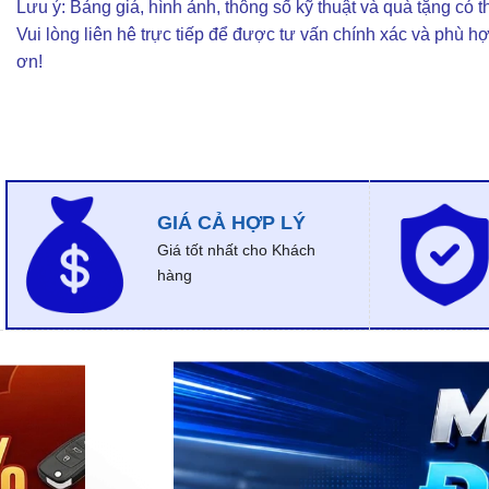
Lưu ý: Bảng giá, hình ảnh, thông số kỹ thuật và quà tặng có th
Vui lòng liên hê trực tiếp để được tư vấn chính xác và phù h
ơn!
GIÁ CẢ HỢP LÝ
Giá tốt nhất cho Khách
hàng