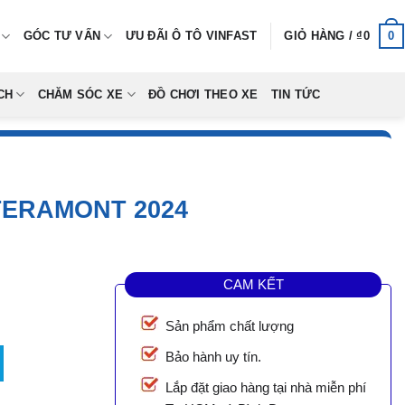
0
GÓC TƯ VẤN
ƯU ĐÃI Ô TÔ VINFAST
GIỎ HÀNG /
₫
0
CH
CHĂM SÓC XE
ĐỒ CHƠI THEO XE
TIN TỨC
TERAMONT 2024
CAM KẾT
Sản phẩm chất lượng
mont 2024 số lượng
Bảo hành uy tín.
Lắp đặt giao hàng tại nhà miễn phí