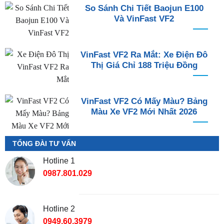
So Sánh Chi Tiết Baojun E100
Và VinFast VF2
VinFast VF2 Ra Mắt: Xe Điện Đô
Thị Giá Chỉ 188 Triệu Đồng
VinFast VF2 Có Mấy Màu? Bảng
Màu Xe VF2 Mới Nhất 2026
TỔNG ĐÀI TƯ VẤN
Hotline 1
0987.801.029
Hotline 2
0949.60.3979