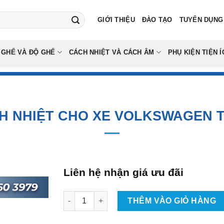
GIỚI THIỆU
ĐÀO TẠO
TUYỂN DỤNG
 GHẾ VÀ ĐỘ GHẾ
CÁCH NHIỆT VÀ CÁCH ÂM
PHỤ KIỆN TIỆN Í
H NHIỆT CHO XE VOLKSWAGEN 
Liên hệ nhận giá ưu đãi
Dán Phim Cách Nhiệt Cho Xe Volkswagen Tera
THÊM VÀO GIỎ HÀNG