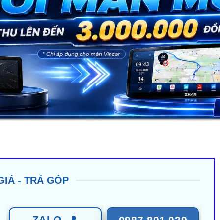
GIÁ - TRẢ GÓP
ZALO
0987 801 029