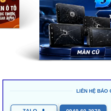
LIÊN HỆ BÁO 
ZALO
0949 60 3979