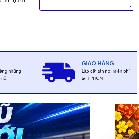
 hỗ trợ bởi
GIAO HÀNG
dàng những
Lắp đặt tận nơi miễn phí
 lỗi
tại TPHCM