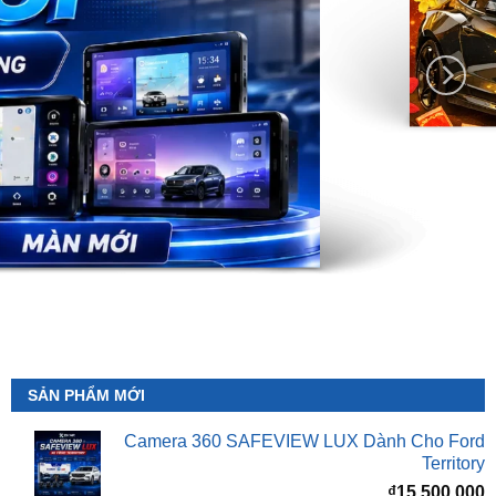
SẢN PHẨM MỚI
Camera 360 SAFEVIEW LUX Dành Cho Ford
Territory
₫
15,500,000