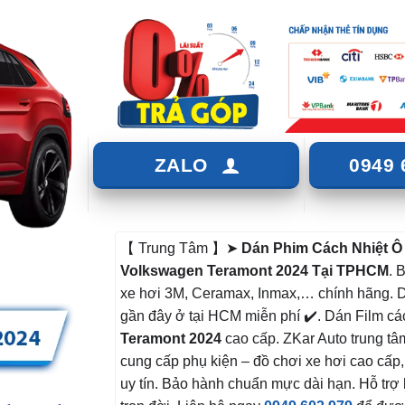
ZALO
0949 
【 Trung Tâm 】➤
Dán Phim Cách Nhiệt Ô
Volkswagen Teramont 2024 Tại TPHCM
. 
xe hơi 3M, Ceramax, Inmax,… chính hãng. D
gần đây ở tại HCM miễn phí ✔️. Dán Film các
Teramont 2024
cao cấp. ZKar Auto trung t
cung cấp phụ kiện – đồ chơi xe hơi cao cấp
uy tín. Bảo hành chuẩn mực dài hạn. Hỗ trợ