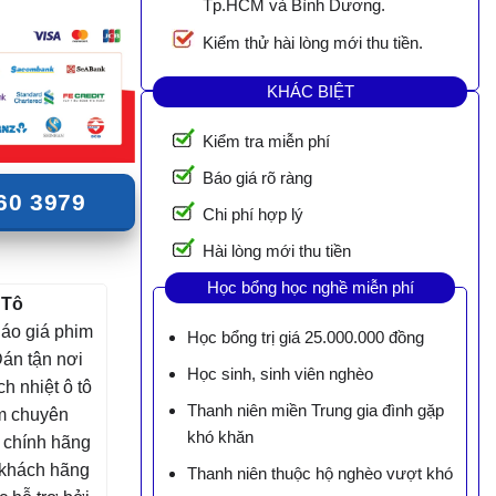
Tp.HCM và Bình Dương.
Kiểm thử hài lòng mới thu tiền.
KHÁC BIỆT
Kiểm tra miễn phí
Báo giá rõ ràng
60 3979
Chi phí hợp lý
Hài lòng mới thu tiền
Học bổng học nghề miễn phí
 Tô
Báo giá phim
Học bổng trị giá 25.000.000 đồng
án tận nơi
Học sinh, sinh viên nghèo
h nhiệt ô tô
Thanh niên miền Trung gia đình gặp
âm chuyên
khó khăn
, chính hãng
 khách hãng
Thanh niên thuộc hộ nghèo vượt khó