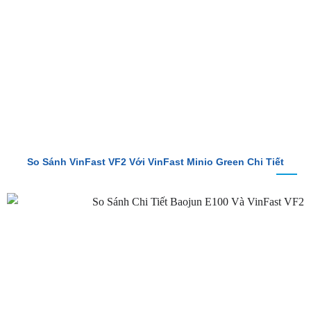
So Sánh VinFast VF2 Với VinFast Minio Green Chi Tiết