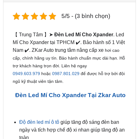
【 Trung Tâm 】➤
Đèn Led Mí Cho Xpander
. Led
Mí Cho Xpander tại TPHCM ✔️. Bảo hành số 1 Việt
Nam ✔️. ZKar Auto trung tâm nâng cấp xe
hơi cao
cấp, chính hãng uy tín. Bảo hành chuẩn mực dài hạn. Hỗ
trợ khách hàng trọn đời. Liên hệ ngay
0949.603.979
hoặc
0987.801.029
để được hỗ trợ bởi đội
ngũ kỹ thuật viên tận tâm.
Đèn Led Mí Cho Xpander Tại Zkar Auto
Độ đèn led mí ô tô
giúp tăng độ sáng đèn ban
ngày và tích hợp chế độ xi nhan giúp tăng độ an
toàn
Không những thế độ đèn led giúp tiết kiệm nhiên