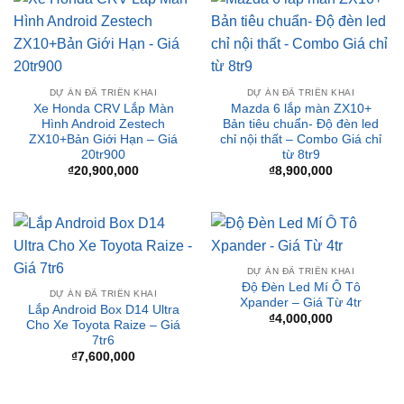
DỰ ÁN ĐÃ TRIỂN KHAI
DỰ ÁN ĐÃ TRIỂN KHAI
Xe Honda CRV Lắp Màn
Mazda 6 lắp màn ZX10+
Hình Android Zestech
Bản tiêu chuẩn- Độ đèn led
ZX10+Bản Giới Hạn – Giá
chỉ nội thất – Combo Giá chỉ
20tr900
từ 8tr9
₫
20,900,000
₫
8,900,000
DỰ ÁN ĐÃ TRIỂN KHAI
Độ Đèn Led Mí Ô Tô
DỰ ÁN ĐÃ TRIỂN KHAI
Xpander – Giá Từ 4tr
Lắp Android Box D14 Ultra
₫
4,000,000
Cho Xe Toyota Raize – Giá
7tr6
₫
7,600,000
BÀI VIẾT MỚI