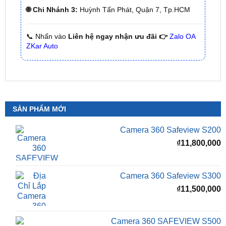
📞 Nhấn vào
Liên hệ ngay nhận ưu đãi 👉
Zalo OA
ZKar Auto
SẢN PHẨM MỚI
Camera 360 Safeview S200
₫
11,800,000
Camera 360 Safeview S300
₫
11,500,000
Camera 360 SAFEVIEW S500
Giá
G
₫
16,500,000
₫
12,500,000
gốc
h