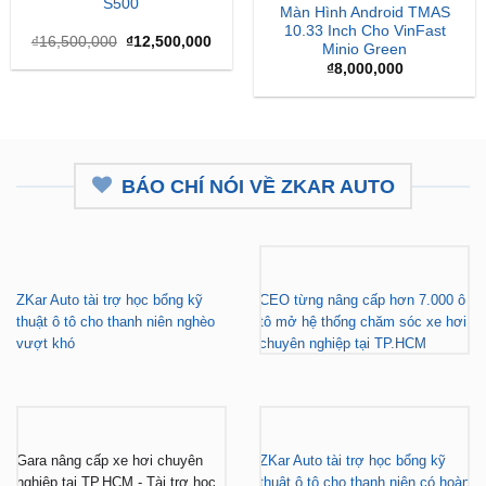
là:
tại
₫
8,000,000
₫16,500,000.
là:
₫12,500,000.
BÁO CHÍ NÓI VỀ ZKAR AUTO
ZKar Auto tài trợ học bổng kỹ
CEO từng nâng cấp hơn 7.000 ô
thuật ô tô cho thanh niên nghèo
tô mở hệ thống chăm sóc xe hơi
vượt khó
chuyên nghiệp tại TP.HCM
Gara nâng cấp xe hơi chuyên
ZKar Auto tài trợ học bổng kỹ
nghiệp tại TP.HCM - Tài trợ học
thuật ô tô cho thanh niên có hoàn
bổng cho thanh niên khó khăn
cảnh khó khăn