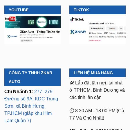
CÔNG TY TNHH ZKAR
LIÊN HỆ MUA HÀNG
AUTO
🛠️
Lắp đặt tận nơi, tại nhà
ở TPHCM, Bình Dương và
Chi Nhánh 1:
277–279
các tỉnh lân cận
Đường số 9A, KDC Trung
Sơn, xã Bình Hưng,
⏱️ 8:30 AM - 18:00 PM (Cả
TP.HCM (giáp khu Him
T7 Và Chủ Nhật)
Lam Quận 7)
Mã số thuế:
0318103254 -
Chi Nhánh 2:
93 Trương
Ngày cấp phép:
Định, P. Thủ Dầu Một,