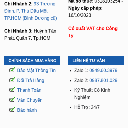
16/10/2023
TP.HCM (Bình Dương cũ)
Có xuất VAT cho Công
Chi Nhánh 3:
Huỳnh Tấn
Ty
Phát, Quận 7, Tp.HCM
CHÍNH SÁCH MUA HÀNG
LIÊN HỆ TƯ VẤN
Bảo Mật Thông Tin
Zalo 1:
0949.60.3979
Đổi Trả Hàng
Zalo 2:
0987.801.029
Thanh Toán
Kỹ Thuật Có Kinh
Nghiệm
Vận Chuyển
Hỗ Trợ: 24/7
Bảo hành
WEBSITE THUỘC THƯƠNG HIỆU ZKAR AUTO