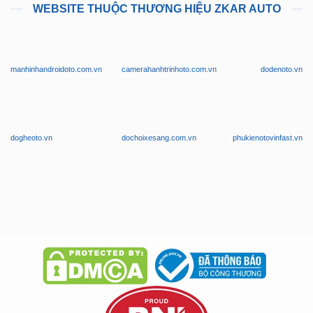
manhinhandroidoto.com.vn
camerahanhtrinhoto.com.vn
dodenoto.vn
dogheoto.vn
dochoixesang.com.vn
phukienotovinfast.vn