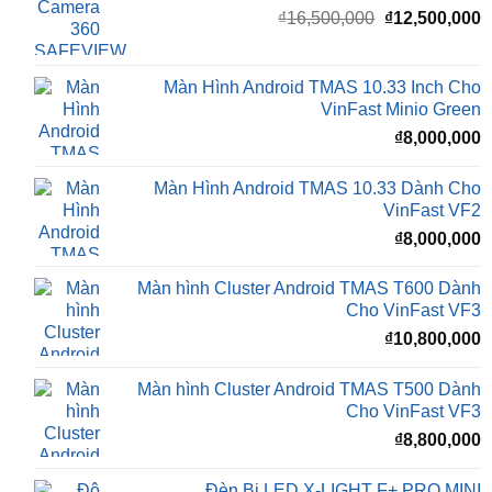
là:
t
₫16,500,000.
l
Màn Hình Android TMAS 10.33 Inch Cho
₫
VinFast Minio Green
₫
8,000,000
Màn Hình Android TMAS 10.33 Dành Cho
VinFast VF2
₫
8,000,000
Màn hình Cluster Android TMAS T600 Dành
Cho VinFast VF3
₫
10,800,000
Màn hình Cluster Android TMAS T500 Dành
Cho VinFast VF3
₫
8,800,000
Đèn Bi LED X-LIGHT F+ PRO MINI
₫
5,500,000