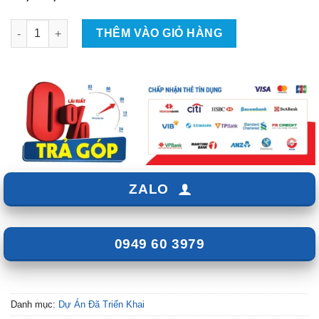
Đèn Led Mí Cho Xpander - Giá 4tr5 số lượng
THÊM VÀO GIỎ HÀNG
ZALO
0949 60 3979
Danh mục:
Dự Án Đã Triển Khai