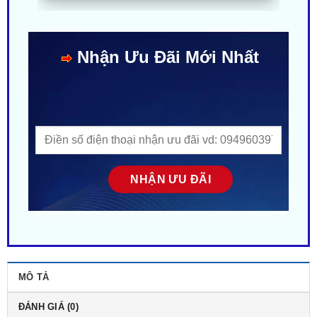
Nhận Ưu Đãi Mới Nhất
MÔ TẢ
ĐÁNH GIÁ (0)
5/5 - (3 bình chọn)