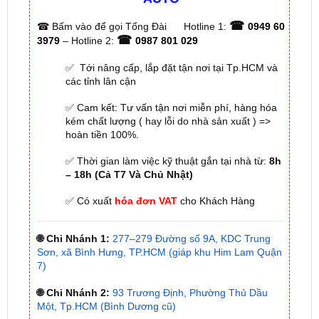
☎
3979
– Hotline 2:
0987 801 029
✅ Tới nâng cấp, lắp đặt tận nơi tại Tp.HCM và
các tỉnh lân cận
✅ Cam kết: Tư vấn tận nơi miễn phí, hàng hóa
kém chất lượng ( hay lỗi do nhà sản xuất ) =>
hoàn tiền 100%.
✅ Thời gian làm việc kỹ thuật gắn tại nhà từ:
8h
– 18h (Cả T7 Và Chủ Nhật)
✅ Có xuất
hóa đơn VAT
cho Khách Hàng
🌐 Chi Nhánh 1:
277–279 Đường số 9A, KDC Trung
Sơn, xã Bình Hưng, TP.HCM (giáp khu Him Lam Quận
7)
🌐 Chi Nhánh 2:
93 Trương Định, Phường Thủ Dầu
Một, Tp.HCM (Bình Dương cũ)
🌐 Chi Nhánh 3:
Huỳnh Tấn Phát, Quận 7, Tp.HCM