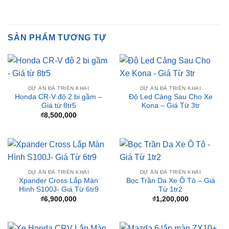
SẢN PHẨM TƯƠNG TỰ
DỰ ÁN ĐÃ TRIỂN KHAI
DỰ ÁN ĐÃ TRIỂN KHAI
Honda CR-V độ 2 bi gầm –
Độ Led Cảng Sau Cho Xe
Giá từ 8tr5
Kona – Giá Từ 3tr
₫
8,500,000
DỰ ÁN ĐÃ TRIỂN KHAI
DỰ ÁN ĐÃ TRIỂN KHAI
Xpander Cross Lắp Màn
Bọc Trần Da Xe Ô Tô – Giá
Hình S100J- Giá Từ 6tr9
Từ 1tr2
₫
6,900,000
₫
1,200,000