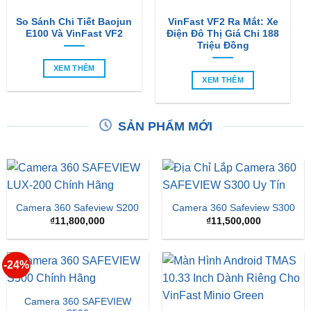
Triệu Đồng
XEM THÊM
XEM THÊM
SẢN PHẨM MỚI
Camera 360 Safeview S200
Camera 360 Safeview S300
₫
11,800,000
₫
11,500,000
-24%
Camera 360 SAFEVIEW
S500
Màn Hình Android TMAS
10.33 Inch Cho VinFast
Giá
Giá
₫
16,500,000
₫
12,500,000
Minio Green
gốc
hiện