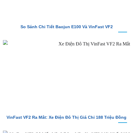
So Sánh Chi Tiết Baojun E100 Và VinFast VF2
VinFast VF2 Ra Mắt: Xe Điện Đô Thị Giá Chỉ 188 Triệu Đồng