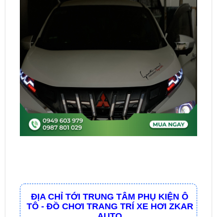
ĐỊA CHỈ TỚI TRUNG TÂM PHỤ KIỆN Ô
TÔ - ĐỒ CHƠI TRANG TRÍ XE HƠI ZKAR
AUTO
☎
☎
Bấm vào để gọi Tổng Đài
Hotline 1:
0949 60