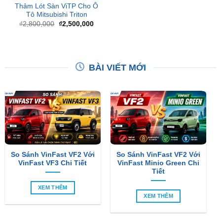
gốc
hiện
là:
tại
₫2,800,000.
là:
₫2,500,000.
BÀI VIẾT MỚI
So Sánh VinFast VF2 Với
So Sánh VinFast VF2 Với
VinFast VF3 Chi Tiết
VinFast Minio Green Chi
Tiết
XEM THÊM
XEM THÊM