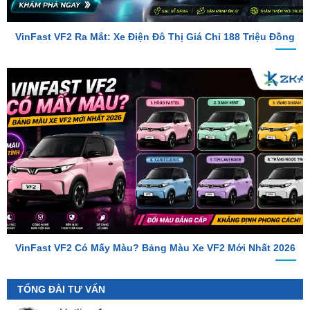
VinFast VF2 Ra Mắt: Xe Điện Đô Thị Giá Chỉ 188 Triệu Đồng
VinFast VF2 Có Mấy Màu? Bảng Màu Xe VF2 Mới Nhất 2026
TỔNG ĐÀI TƯ VẤN
Hotline 1
0987.801.029