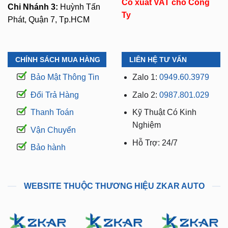
CHÍNH SÁCH MUA HÀNG
LIÊN HỆ TƯ VẤN
Bảo Mật Thông Tin
Zalo 1:
0949.60.3979
Đổi Trả Hàng
Zalo 2:
0987.801.029
Thanh Toán
Kỹ Thuật Có Kinh
Nghiệm
Vận Chuyển
Hỗ Trợ: 24/7
Bảo hành
WEBSITE THUỘC THƯƠNG HIỆU ZKAR AUTO
manhinhandroidoto.com.vn
camerahanhtrinhoto.com.vn
dodenoto.vn