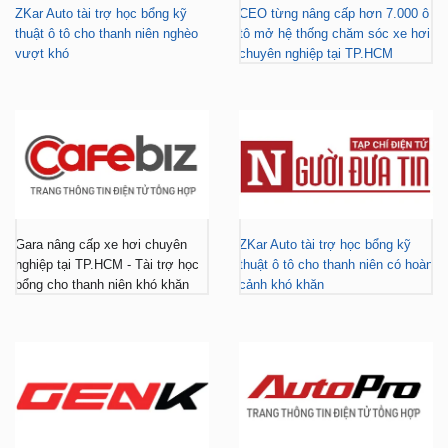
vượt khó
chuyên nghiệp tại TP.HCM
Gara nâng cấp xe hơi chuyên
ZKar Auto tài trợ học bổng kỹ
nghiệp tại TP.HCM - Tài trợ học
thuật ô tô cho thanh niên có hoàn
bổng cho thanh niên khó khăn
cảnh khó khăn
ZKar Auto dẫn đầu xu hướng
ZKar Auto hợp tác với Mitsubishi
“làm đẹp” nâng cấp VF3 “gây
Tiền Giang, khách Việt có thêm