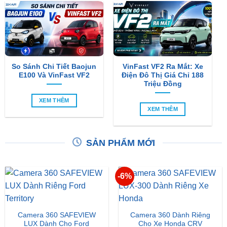
So Sánh Chi Tiết Baojun
VinFast VF2 Ra Mắt: Xe
E100 Và VinFast VF2
Điện Đô Thị Giá Chỉ 188
Triệu Đồng
XEM THÊM
XEM THÊM
SẢN PHẨM MỚI
-6%
Camera 360 SAFEVIEW
Camera 360 Dành Riêng
LUX Dành Cho Ford
Cho Xe Honda CRV
Territory
Giá
Giá
₫
15,500,000
₫
16,500,000
₫
15,500,000
gốc
hiện