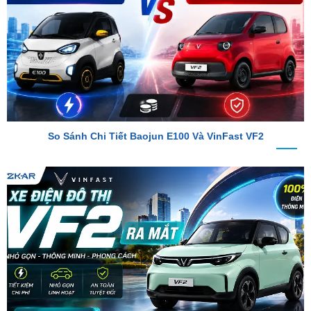
So Sánh Chi Tiết Baojun E100 Và VinFast VF2