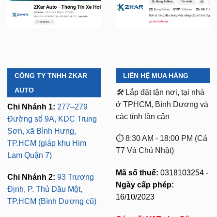
CÔNG TY TNHH ZKAR
LIÊN HỆ MUA HÀNG
AUTO
🛠️
Lắp đặt tận nơi, tại nhà
ở TPHCM, Bình Dương và
Chi Nhánh 1:
277–279
các tỉnh lân cận
Đường số 9A, KDC Trung
Sơn, xã Bình Hưng,
⏱️ 8:30 AM - 18:00 PM (Cả
TP.HCM (giáp khu Him
T7 Và Chủ Nhật)
Lam Quận 7)
Mã số thuế:
0318103254 -
Chi Nhánh 2:
93 Trương
Ngày cấp phép:
Định, P. Thủ Dầu Một,
16/10/2023
TP.HCM (Bình Dương cũ)
Có xuất VAT cho Công
Chi Nhánh 3:
Huỳnh Tấn
Ty
Phát, Quận 7, Tp.HCM