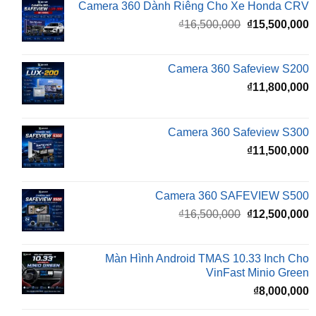
gốc
h
là:
t
₫16,500,000.
l
Camera 360 Safeview S200
₫
₫
11,800,000
Camera 360 Safeview S300
₫
11,500,000
Camera 360 SAFEVIEW S500
Giá
G
₫
16,500,000
₫
12,500,000
gốc
h
là:
t
₫16,500,000.
l
Màn Hình Android TMAS 10.33 Inch Cho
₫
VinFast Minio Green
₫
8,000,000
Màn Hình Android TMAS 10.33 Dành Cho
VinFast VF2