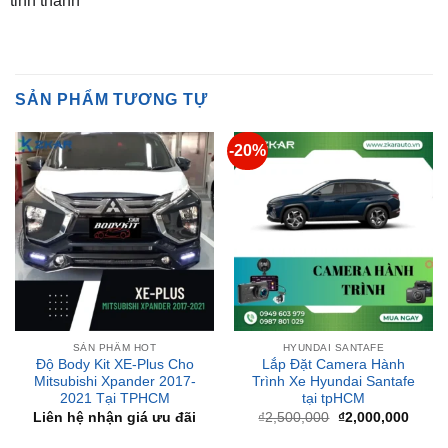
SẢN PHẨM TƯƠNG TỰ
-20%
SẢN PHẨM HOT
HYUNDAI SANTAFE
Độ Body Kit XE-Plus Cho
Lắp Đặt Camera Hành
Mitsubishi Xpander 2017-
Trình Xe Hyundai Santafe
2021 Tại TPHCM
tại tpHCM
Giá
Giá
Liên hệ nhận giá ưu đãi
₫
2,500,000
₫
2,000,000
gốc
hiện
là:
tại
₫2,500,000.
là:
₫2,00
-19%
-43%