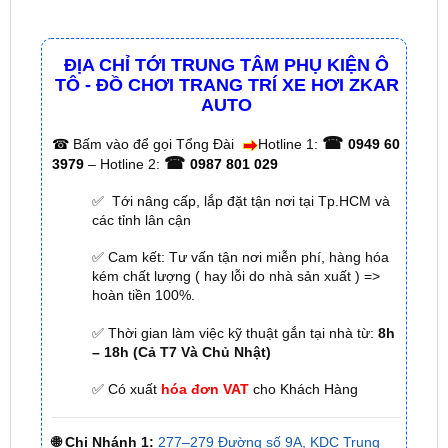
ĐỊA CHỈ TỚI TRUNG TÂM PHỤ KIỆN Ô
TÔ - ĐỒ CHƠI TRANG TRÍ XE HƠI ZKAR
AUTO
☎
☎
Bấm vào để gọi Tổng Đài
Hotline 1:
0949 60
☎
3979
– Hotline 2:
0987 801 029
✅ Tới nâng cấp, lắp đặt tận nơi tại Tp.HCM và
các tỉnh lân cận
✅ Cam kết: Tư vấn tận nơi miễn phí, hàng hóa
kém chất lượng ( hay lỗi do nhà sản xuất ) =>
hoàn tiền 100%.
✅ Thời gian làm việc kỹ thuật gắn tại nhà từ:
8h
– 18h (Cả T7 Và Chủ Nhật)
✅ Có xuất
hóa đơn VAT
cho Khách Hàng
🌐 Chi Nhánh 1:
277–279 Đường số 9A, KDC Trung
Sơn, xã Bình Hưng, TP.HCM (giáp khu Him Lam Quận
7)