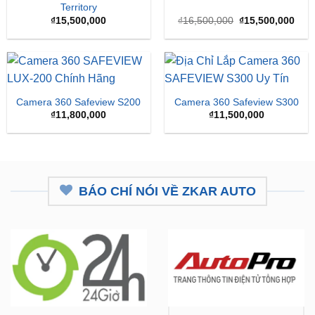
là:
tại
₫16,500,000.
là:
₫15,
Camera 360 Safeview S200
Camera 360 Safeview S300
₫
11,800,000
₫
11,500,000
BÁO CHÍ NÓI VỀ ZKAR AUTO
ZKar Auto tài trợ học bổng kỹ
CEO từng nâng cấp hơn 7.000 ô
thuật ô tô cho thanh niên nghèo
tô mở hệ thống chăm sóc xe hơi