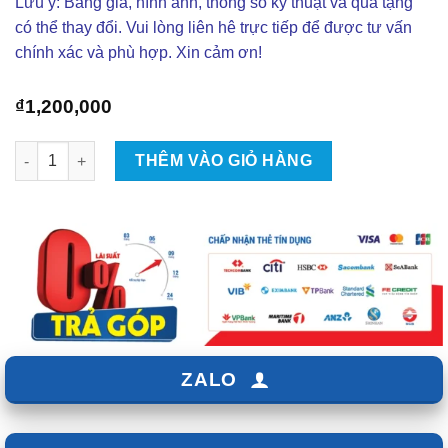
Lưu ý: Bảng giá, hình ảnh, thông số kỹ thuật và quà tặng
có thể thay đổi. Vui lòng liên hê trực tiếp để được tư vấn
chính xác và phù hợp. Xin cảm ơn!
₫
1,200,000
Gương Chống Chói Rin Cho Xpander - Giá Từ 1tr2 số lượng
THÊM VÀO GIỎ HÀNG
ZALO