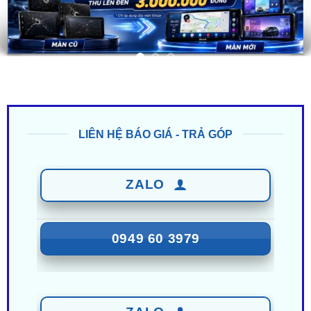
LIÊN HỆ BÁO GIÁ - TRẢ GÓP
ZALO
0949 60 3979
ZALO