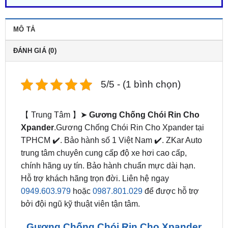
MÔ TẢ
ĐÁNH GIÁ (0)
5/5 - (1 bình chọn)
【 Trung Tâm 】➤
Gương Chống Chói Rin Cho
Xpander
.Gương Chống Chói Rin Cho Xpander tại
TPHCM ✔️. Bảo hành số 1 Việt Nam ✔️. ZKar Auto
trung tâm chuyên cung cấp độ xe hơi cao cấp,
chính hãng uy tín. Bảo hành chuẩn mực dài hạn.
Hỗ trợ khách hãng trọn đời. Liên hệ ngay
0949.603.979
hoặc
0987.801.029
để được hỗ trợ
bởi đội ngũ kỹ thuật viên tận tâm.
Gương Chống Chói Rin Cho Xpander
tại Zkar Auto