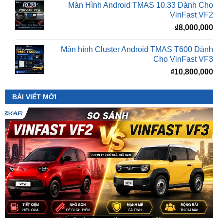
₫
8,000,000
Màn hình Cluster Android TMAS T600 Dành
Cho VinFast VF3
₫
10,800,000
BÀI VIẾT MỚI
So Sánh VinFast VF2 Với VinFast VF3 Chi Tiết