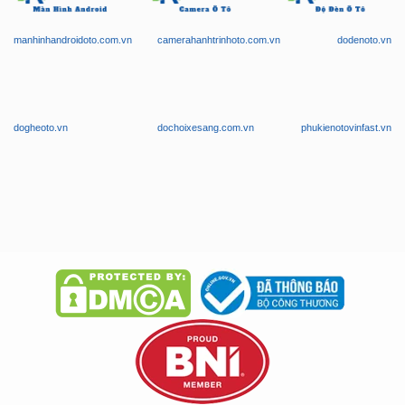
dogheoto.vn
dochoixesang.com.vn
phukienotovinfast.vn
Chúng tôi chuyên nghiệp trong phục vụ, có phục vụ tận nơi. Tận tình
tư vấn, bảo hành nghiêm túc và giá thành phải chăng!