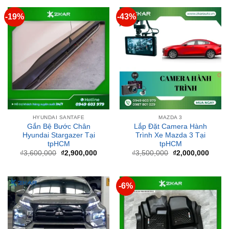
HYUNDAI SANTAFE
MAZDA 3
Gắn Bệ Bước Chân
Lắp Đặt Camera Hành
Hyundai Stargazer Tại
Trình Xe Mazda 3 Tại
tpHCM
tpHCM
Giá
Giá
Giá
Giá
₫
3,600,000
₫
2,900,000
₫
3,500,000
₫
2,000,000
gốc
hiện
gốc
hiện
là:
tại
là:
tại
₫3,600,000.
là:
₫3,500,000.
là:
₫2,900,000.
₫2,00
-6%