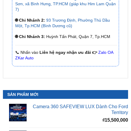
🌐 Chi Nhánh 2:
93 Trương Định, Phường Thủ Dầu
Một, Tp.HCM (Bình Dương cũ)
🌐 Chi Nhánh 3:
Huỳnh Tấn Phát, Quận 7, Tp.HCM
📞 Nhấn vào
Liên hệ ngay nhận ưu đãi 👉
Zalo OA
ZKar Auto
SẢN PHẨM MỚI
Camera 360 SAFEVIEW LUX Dành Cho Ford
Territory
₫
15,500,000
Camera 360 Dành Riêng Cho Xe Honda CRV
Giá
G
₫
16,500,000
₫
15,500,000