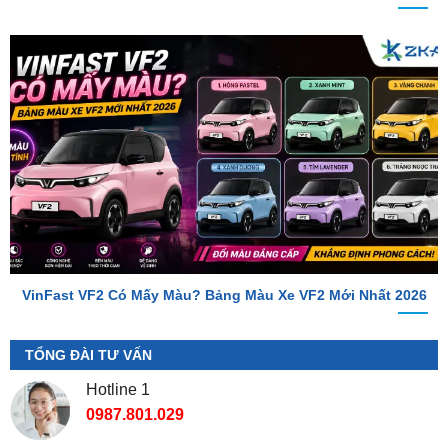
VinFast VF2 Có Mấy Màu? Bảng Màu Xe VF2 Mới Nhất 2026
TỔNG ĐÀI TƯ VẤN
Hotline 1
0987.801.029
Hotline 2