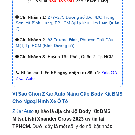
🌐 Chi Nhánh 1:
277–279 Đường số 9A, KDC Trung
Sơn, xã Bình Hưng, TP.HCM (giáp khu Him Lam Quận
7)
🌐 Chi Nhánh 2:
93 Trương Định, Phường Thủ Dầu
Một, Tp.HCM (Bình Dương cũ)
🌐 Chi Nhánh 3:
Huỳnh Tấn Phát, Quận 7, Tp.HCM
📞 Nhấn vào
Liên hệ ngay nhận ưu đãi 👉
Zalo OA
ZKar Auto
Vì Sao Chọn ZKar Auto Nâng Cấp Body Kit BMS
Cho Ngoại Hình Xe Ô Tô
ZKar Auto
tự hào là
địa chỉ độ Body Kit BMS
Mitsubishi Xpander Cross 2023 uy tín tại
TPHCM
.
Dưới đây là một số lý do nổi bật nhất:
Chất lượng sản phẩm cao cấp: Chúng tôi chỉ
cung cấp các sản phẩm
phụ kiện tiện ích
ô tô