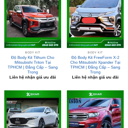
BODY KIT
BODY KIT
Độ Body Kit Tithum Cho
Độ Body Kit FreeForm X-2
Mitsubishi Triton Tại
Cho Mitsubishi Xpander Tại
TPHCM | Đẳng Cấp – Sang
TPHCM | Đẳng Cấp – Sang
Trọng
Trọng
Liên hệ nhận giá ưu đãi
Liên hệ nhận giá ưu đãi