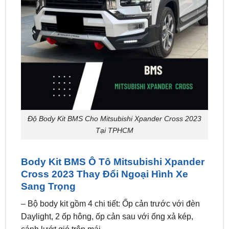
Độ Body Kit BMS Cho Mitsubishi Xpander Cross 2023
Tại TPHCM
Body Kit BMS Ô Tô Mitsubishi Xpander
Cross 2023 Thay Đổi Ngoại Hình Xe
Sang Trọng
– Bộ body kit gồm 4 chi tiết: Ốp cản trước với đèn
Daylight, 2 ốp hông, ốp cản sau với ống xả kép,
cánh lướt gió trên mái.
– Xuất xứ: Thái Lan.