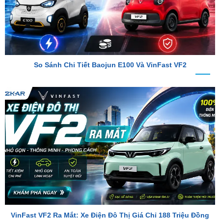
So Sánh Chi Tiết Baojun E100 Và VinFast VF2
VinFast VF2 Ra Mắt: Xe Điện Đô Thị Giá Chỉ 188 Triệu Đồng