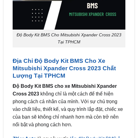
Độ Body Kit BMS Cho Mitsubishi Xpander Cross 2023
Tại TPHCM
Địa Chỉ Độ Body Kit BMS Cho Xe
Mitsubishi Xpander Cross 2023 Chất
Lượng Tại TPHCM
Độ Body Kit BMS cho xe Mitsubishi Xpander
Cross 2023
không chỉ là một cách để thể hiện
phong cách cá nhân của mình. Với sự chú trọng
vào chất liệu, thiết kế, và quy trình lắp đặt, chiếc xe
của bạn sẽ không chỉ nhanh hơn mà còn trở nên
nổi bật và phong cách hơn.
ZKar Auto
là cơ sở uy tín
lắp đặt Body Kit BMS ô
tô tại tphcm
.
Body Kit BMS ô tô Mitsubishi