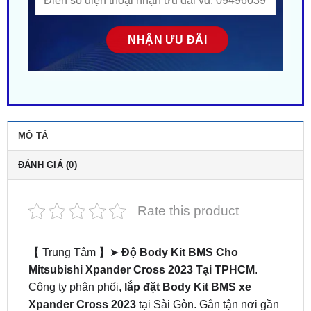
MÔ TẢ
ĐÁNH GIÁ (0)
Rate this product
【 Trung Tâm 】➤
Độ Body Kit BMS Cho
Mitsubishi Xpander Cross 2023 Tại TPHCM
.
Công ty phân phối,
lắp đặt Body Kit BMS xe
Xpander Cross 2023
tại Sài Gòn. Gắn tận nơi gần
đây ở tại HCM. Nhiều mẫu mã – Phong cách độc
lạ. Giá siêu HOT! ZKar Auto trung tâm chuyên cung