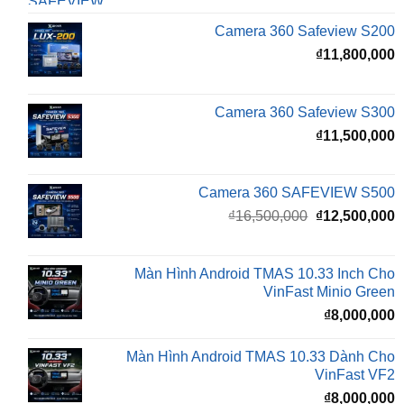
₫
₫
11,800,000
Camera 360 Safeview S300
₫
11,500,000
Camera 360 SAFEVIEW S500
Giá
G
₫
16,500,000
₫
12,500,000
gốc
h
là:
t
₫16,500,000.
l
Màn Hình Android TMAS 10.33 Inch Cho
₫
VinFast Minio Green
₫
8,000,000
Màn Hình Android TMAS 10.33 Dành Cho
VinFast VF2
₫
8,000,000
Màn hình Cluster Android TMAS T600 Dành