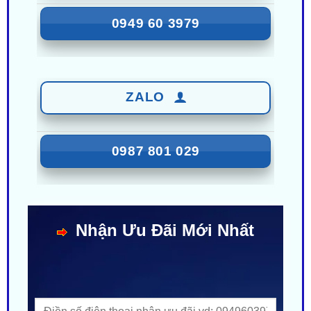
ZALO
0987 801 029
Nhận Ưu Đãi Mới Nhất