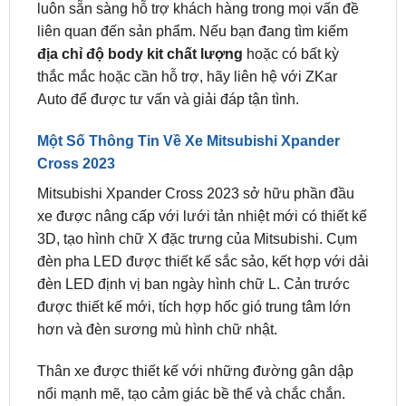
địa chỉ độ body kit chất lượng
hoặc có bất kỳ
thắc mắc hoặc cần hỗ trợ, hãy liên hệ với ZKar
Auto để được tư vấn và giải đáp tận tình.
Một Số Thông Tin Về Xe Mitsubishi Xpander
Cross 2023
Mitsubishi Xpander Cross 2023 sở hữu phần đầu
xe được nâng cấp với lưới tản nhiệt mới có thiết kế
3D, tạo hình chữ X đặc trưng của Mitsubishi. Cụm
đèn pha LED được thiết kế sắc sảo, kết hợp với dải
đèn LED định vị ban ngày hình chữ L. Cản trước
được thiết kế mới, tích hợp hốc gió trung tâm lớn
hơn và đèn sương mù hình chữ nhật.
Thân xe được thiết kế với những đường gân dập
nổi mạnh mẽ, tạo cảm giác bề thế và chắc chắn.
Mâm xe hợp kim 17 inch được thiết kế mới, có thiết
kế 5 chấu kép hình chữ Y với hai tông màu tương