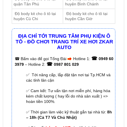
huyện Củ Chi
huyện Cần Giờ
ĐỊA CHỈ TỚI TRUNG TÂM PHỤ KIỆN Ô
TÔ - ĐỒ CHƠI TRANG TRÍ XE HƠI ZKAR
AUTO
☎
☎
Bấm vào để gọi Tổng Đài
Hotline 1:
0949 60
☎
3979
– Hotline 2:
0987 801 029
✅ Tới nâng cấp, lắp đặt tận nơi tại Tp.HCM và
các tỉnh lân cận
✅ Cam kết: Tư vấn tận nơi miễn phí, hàng hóa
kém chất lượng ( hay lỗi do nhà sản xuất ) =>
hoàn tiền 100%.
✅ Thời gian làm việc kỹ thuật gắn tại nhà từ:
8h
– 18h (Cả T7 Và Chủ Nhật)
✅ Có xuất
hóa đơn VAT
cho Khách Hàng