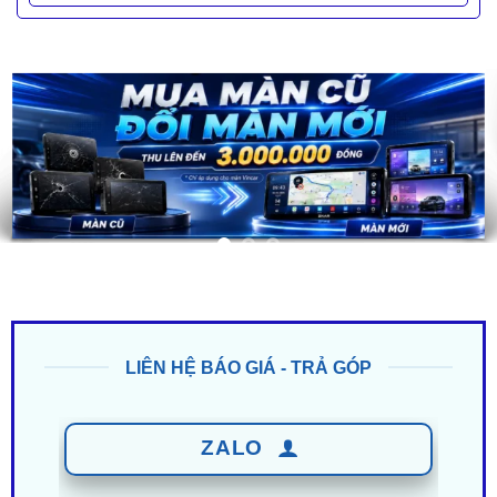
LIÊN HỆ BÁO GIÁ - TRẢ GÓP
ZALO
0949 60 3979