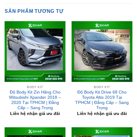
BODY KIT
BODY KIT
Độ Body Kit Zin Hãng Cho
Độ Body Kit Drive 68 Cho
Mitsubishi Xpander 2018 –
Toyota Altis 2019 Tại
2020 Tại TPHCM | Đẳng
TPHCM | Đẳng Cấp – Sang
Cấp – Sang Trọng
Trọng
Liên hệ nhận giá ưu đãi
Liên hệ nhận giá ưu đãi