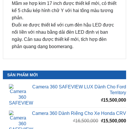
phản.
Đuôi xe được thiết kế với cụm đèn hậu LED được
nối liền với nhau bằng dải đèn LED định vị ban
ngày. Cản sau được thiết kế mới, tích hợp đèn
phản quang dạng boomerang.
SẢN PHẨM MỚI
Camera 360 SAFEVIEW LUX Dành Cho Ford
Territory
₫
15,500,000
Camera 360 Dành Riêng Cho Xe Honda CRV
Giá
G
₫
16,500,000
₫
15,500,000
gốc
h
là:
t
₫16,500,000.
l
Camera 360 Safeview S200