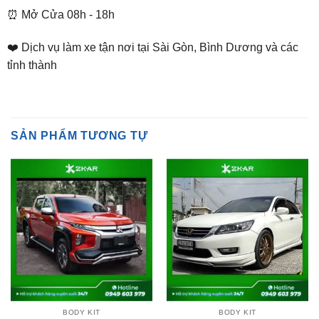
❤️ Dịch vụ làm xe tận nơi tại Sài Gòn, Bình Dương và các
tỉnh thành
SẢN PHẨM TƯƠNG TỰ
BODY KIT
BODY KIT
Độ Body Kit Tithum Cho
Độ Body Kit Ativus Cho
Mitsubishi Triton Tại
Honda Accord 2013 Tại
TPHCM | Đẳng Cấp – Sang
TPHCM | Đẳng Cấp – Sang