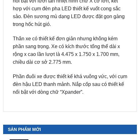
sảo. Đèn sương mù dạng LED được đặt gọn gàng
trong hốc hút gió.
Thân xe có thiết kế đơn giản nhưng không kém
phần sang trọng. Xe có kích thước tổng thể dài x
rộng x cao lần lượt là 4.475 x 1.750 x 1.700 mm,
chiều dài cơ sở 2.775 mm.
Phần đuôi xe được thiết kế khá vuông vức, với cụm
đèn hậu LED thanh mảnh. Nắp cốp sau có thiết kế
nổi bật với dòng chữ “Xpander”.
SẢN PHẨM MỚI
Camera 360 Safeview S200
₫
11,800,000