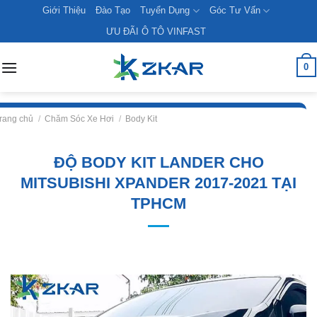
Skip
Giới Thiệu
Đào Tạo
Tuyển Dụng
Góc Tư Vấn
to
ƯU ĐÃI Ô TÔ VINFAST
content
0
rang chủ
/
Chăm Sóc Xe Hơi
/
Body Kit
ĐỘ BODY KIT LANDER CHO
MITSUBISHI XPANDER 2017-2021 TẠI
TPHCM