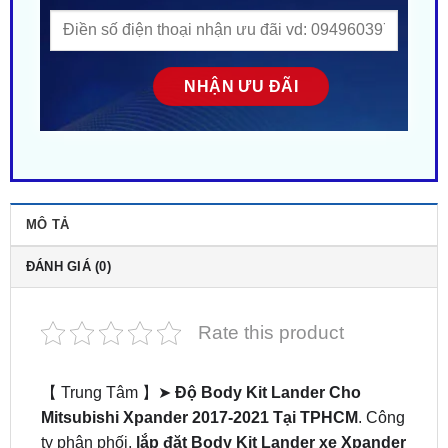
MÔ TẢ
ĐÁNH GIÁ (0)
Rate this product
【 Trung Tâm 】➤
Độ Body Kit Lander Cho
Mitsubishi Xpander 2017-2021 Tại TPHCM
. Công
ty phân phối,
lắp đặt Body Kit Lander xe Xpander
2017-2021
tại Sài Gòn. Gắn tận nơi gần đây ở tại
HCM. Nhiều mẫu mã – Phong cách độc lạ. Giá siêu