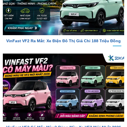
VinFast VF2 Ra Mắt: Xe Điện Đô Thị Giá Chỉ 188 Triệu Đồng
VinFast VF2 Có Mấy Màu? Bảng Màu Xe VF2 Mới Nhất 2026