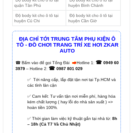
Độ body kit cho ô tô tại
Độ body kit cho ô tô tại
huyện Củ Chi
huyện Cần Giờ
ĐỊA CHỈ TỚI TRUNG TÂM PHỤ KIỆN Ô
TÔ - ĐỒ CHƠI TRANG TRÍ XE HƠI ZKAR
AUTO
☎
☎
Bấm vào để gọi Tổng Đài
Hotline 1:
0949 60
☎
3979
– Hotline 2:
0987 801 029
✅ Tới nâng cấp, lắp đặt tận nơi tại Tp.HCM và
các tỉnh lân cận
✅ Cam kết: Tư vấn tận nơi miễn phí, hàng hóa
kém chất lượng ( hay lỗi do nhà sản xuất ) =>
hoàn tiền 100%.
✅ Thời gian làm việc kỹ thuật gắn tại nhà từ:
8h
– 18h (Cả T7 Và Chủ Nhật)
✅ Có xuất
hóa đơn VAT
cho Khách Hàng