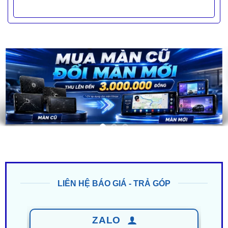
LIÊN HỆ BÁO GIÁ - TRẢ GÓP
ZALO