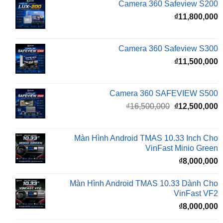
Camera 360 Safeview S300
₫
11,500,000
Camera 360 SAFEVIEW S500
Giá
G
₫
16,500,000
₫
12,500,000
gốc
h
là:
t
₫16,500,000.
l
Màn Hình Android TMAS 10.33 Inch Cho
₫
VinFast Minio Green
₫
8,000,000
Màn Hình Android TMAS 10.33 Dành Cho
VinFast VF2
₫
8,000,000
Màn hình Cluster Android TMAS T600 Dành
Cho VinFast VF3