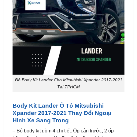
Độ Body Kit Lander Cho Mitsubishi Xpander 2017-2021
Tại TPHCM
Body Kit Lander Ô Tô Mitsubishi
Xpander 2017-2021 Thay Đổi Ngoại
Hình Xe Sang Trọng
– Bộ body kit gồm 4 chi tiết: Ốp cản trước, 2 ốp
hông, ốp cản sau, đèn Daylight, ống xả kép.
– Xuất xứ: Thái Lan.