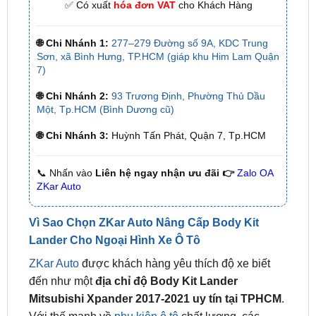
🌐 Chi Nhánh 1:
277–279 Đường số 9A, KDC Trung
Sơn, xã Bình Hưng, TP.HCM (giáp khu Him Lam Quận
7)
🌐 Chi Nhánh 2:
93 Trương Định, Phường Thủ Dầu
Một, Tp.HCM (Bình Dương cũ)
🌐 Chi Nhánh 3:
Huỳnh Tấn Phát, Quận 7, Tp.HCM
📞 Nhấn vào
Liên hệ ngay nhận ưu đãi 👉
Zalo OA
ZKar Auto
Vì Sao Chọn ZKar Auto Nâng Cấp Body Kit
Lander Cho Ngoại Hình Xe Ô Tô
ZKar Auto
được khách hàng yêu thích độ xe biết
đến như một
địa chỉ
độ Body Kit Lander
Mitsubishi Xpander 2017-2021 uy tín tại TPHCM
.
Với thế mạnh về
phụ kiện ô tô
chất lượng, các
thương hiệu sản phẩm độc quyền và đội ngũ kỹ
thuật nhiều năm kinh nghiệm, ZKar Auto ngày càng