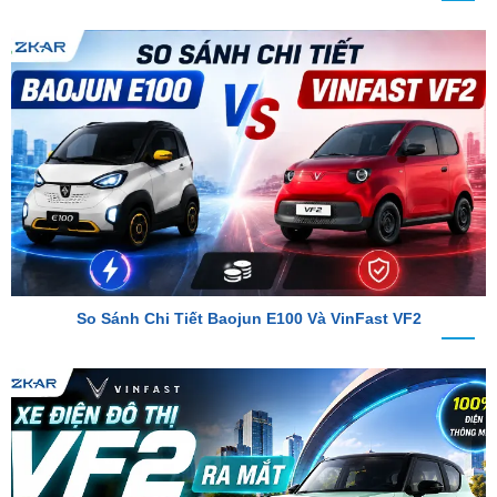
So Sánh Chi Tiết Baojun E100 Và VinFast VF2