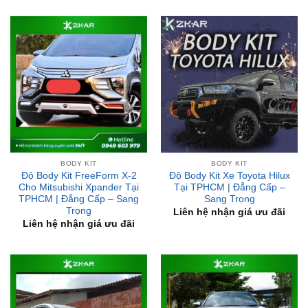
BODY KIT
BODY KIT
Độ Body Kit FreeForm X-2
Độ Body Kit Xe Toyota Hilux
Cho Mitsubishi Xpander Tại
Tại TPHCM | Đẳng Cấp –
TPHCM | Đẳng Cấp – Sang
Sang Trọng
Trọng
Liên hệ nhận giá ưu đãi
Liên hệ nhận giá ưu đãi