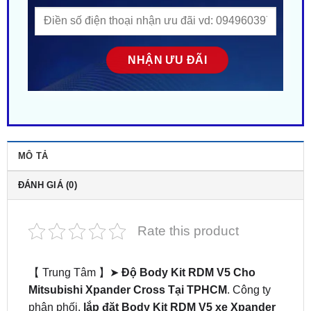
MÔ TẢ
ĐÁNH GIÁ (0)
Rate this product
【 Trung Tâm 】➤
Độ Body Kit RDM V5 Cho
Mitsubishi Xpander Cross Tại TPHCM
. Công ty
phân phối,
lắp đặt Body Kit RDM V5 xe Xpander
Cross
tại Sài Gòn. Gắn tận nơi gần đây ở tại HCM.
Nhiều mẫu mã – Phong cách độc lạ. Giá siêu HOT!