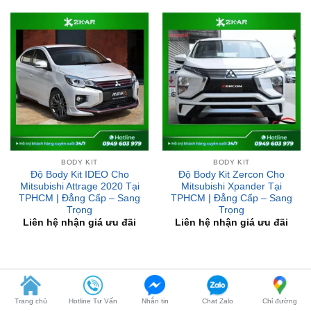
BODY KIT
BODY KIT
Độ Body Kit IDEO Cho
Độ Body Kit Zercon Cho
Mitsubishi Attrage 2020 Tại
Mitsubishi Xpander Tại
TPHCM | Đẳng Cấp – Sang
TPHCM | Đẳng Cấp – Sang
Trọng
Trọng
Liên hệ nhận giá ưu đãi
Liên hệ nhận giá ưu đãi
BÀI VIẾT MỚI
Trang chủ
Hotline Tư Vấn
Nhắn tin
Chat Zalo
Chỉ đường