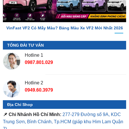
VinFast VF2 Có Mấy Màu? Bảng Màu Xe VF2 Mới Nhất 2026
TỔNG ĐÀI TƯ VẤN
Hotline 1
0987.801.029
Hotline 2
0949.60.3979
Địa Chỉ Shop
📌 Chi Nhánh Hồ Chí Minh:
277-279 Đường số 9A, KDC
Trung Sơn, Bình Chánh, Tp.HCM
(giáp khu Him Lam Quận
7)
📌 Chi Nhánh Bình Dương:
93 Trương Định, P. Hiệp