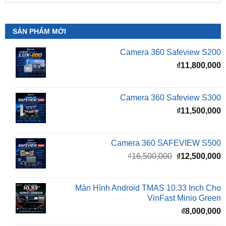
SẢN PHẨM MỚI
Camera 360 Safeview S200
₫
11,800,000
Camera 360 Safeview S300
₫
11,500,000
Camera 360 SAFEVIEW S500
Giá
G
₫
16,500,000
₫
12,500,000
gốc
h
là:
t
₫16,500,000.
l
Màn Hình Android TMAS 10.33 Inch Cho
₫
VinFast Minio Green
₫
8,000,000
Màn Hình Android TMAS 10.33 Dành Cho
VinFast VF2