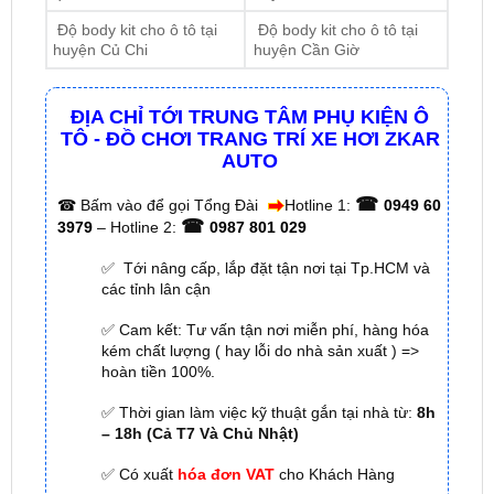
ĐỊA CHỈ TỚI TRUNG TÂM PHỤ KIỆN Ô
TÔ - ĐỒ CHƠI TRANG TRÍ XE HƠI ZKAR
AUTO
☎
☎
Bấm vào để gọi Tổng Đài
Hotline 1:
0949 60
☎
3979
– Hotline 2:
0987 801 029
✅ Tới nâng cấp, lắp đặt tận nơi tại Tp.HCM và
các tỉnh lân cận
✅ Cam kết: Tư vấn tận nơi miễn phí, hàng hóa
kém chất lượng ( hay lỗi do nhà sản xuất ) =>
hoàn tiền 100%.
✅ Thời gian làm việc kỹ thuật gắn tại nhà từ:
8h
– 18h (Cả T7 Và Chủ Nhật)
✅ Có xuất
hóa đơn VAT
cho Khách Hàng
🌐 Chi Nhánh 1:
277–279 Đường số 9A, KDC Trung