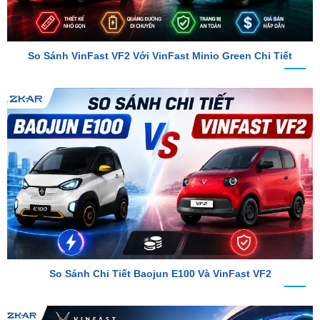
So Sánh VinFast VF2 Với VinFast Minio Green Chi Tiết
So Sánh Chi Tiết Baojun E100 Và VinFast VF2