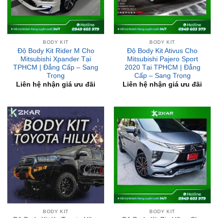
BODY KIT
BODY KIT
Độ Body Kit Rider M Cho
Độ Body Kit Ativus Cho
Mitsubishi Xpander Tại
Mitsubishi Pajero Sport
TPHCM | Đẳng Cấp – Sang
2020 Tại TPHCM | Đẳng
Trọng
Cấp – Sang Trọng
Liên hệ nhận giá ưu đãi
Liên hệ nhận giá ưu đãi
BODY KIT
BODY KIT
Độ Body Kit Xe Toyota Hilux
Độ Body Kit Zin Hãng Cho
Tại TPHCM | Đẳng Cấp –
Mitsubishi Xpander 2018 –
Sang Trọng
2020 Tại TPHCM | Đẳng