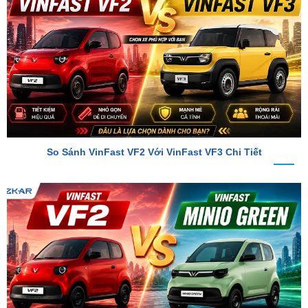
So Sánh VinFast VF2 Với VinFast VF3 Chi Tiết