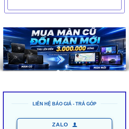
LIÊN HỆ BÁO GIÁ - TRẢ GÓP
ZALO