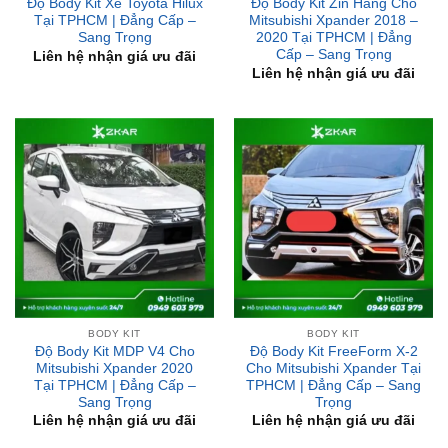
Cấp – Sang Trọng
Liên hệ nhận giá ưu đãi
Liên hệ nhận giá ưu đãi
BODY KIT
BODY KIT
Độ Body Kit MDP V4 Cho
Độ Body Kit FreeForm X-2
Mitsubishi Xpander 2020
Cho Mitsubishi Xpander Tại
Tại TPHCM | Đẳng Cấp –
TPHCM | Đẳng Cấp – Sang
Sang Trọng
Trọng
Liên hệ nhận giá ưu đãi
Liên hệ nhận giá ưu đãi