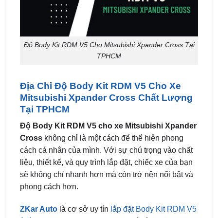
Độ Body Kit RDM V5 Cho Mitsubishi Xpander Cross Tại
TPHCM
Địa Chỉ Độ Body Kit RDM V5 Cho Xe
Mitsubishi Xpander Cross Chất Lượng
Tại TPHCM
Độ Body Kit RDM V5 cho xe Mitsubishi Xpander
Cross
không chỉ là một cách để thể hiện phong
cách cá nhân của mình. Với sự chú trọng vào chất
liệu, thiết kế, và quy trình lắp đặt, chiếc xe của bạn
sẽ không chỉ nhanh hơn mà còn trở nên nổi bật và
phong cách hơn.
ZKar Auto
là cơ sở uy tín
lắp đặt Body Kit RDM V5
ô tô tại tphcm
.
Body Kit RDM V5 ô tô Mitsubishi
Xpander Cross
là sản phẩm được nhiều chủ xe