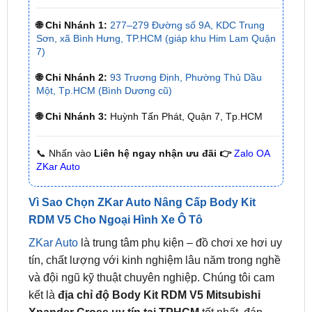
Sơn, xã Bình Hưng, TP.HCM (giáp khu Him Lam Quận
7)
🌐 Chi Nhánh 2:
93 Trương Định, Phường Thủ Dầu
Một, Tp.HCM (Bình Dương cũ)
🌐 Chi Nhánh 3:
Huỳnh Tấn Phát, Quận 7, Tp.HCM
📞 Nhấn vào
Liên hệ ngay nhận ưu đãi 👉
Zalo OA
ZKar Auto
Vì Sao Chọn ZKar Auto Nâng Cấp Body Kit
RDM V5 Cho Ngoại Hình Xe Ô Tô
ZKar Auto
là trung tâm phụ kiện – đồ chơi xe hơi uy
tín, chất lượng với kinh nghiệm lâu năm trong nghề
và đội ngũ kỹ thuật chuyên nghiệp. Chúng tôi cam
kết là
địa chỉ độ Body Kit RDM V5 Mitsubishi
Xpander Cross uy tín tại TPHCM
tốt nhất, đáp
ứng mọi nhu cầu của khách hàng.