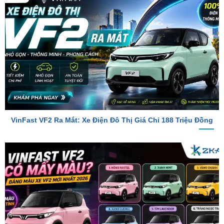
VinFast VF2 Ra Mắt: Xe Điện Đô Thị Giá Chỉ 188 Triệu Đồng