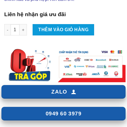
Liên hệ nhận giá ưu đãi
Độ Body Kit RDM V5 Cho Mitsubishi Xpander Cross Tại TPHCM
THÊM VÀO GIỎ HÀNG
ZALO
0949 60 3979