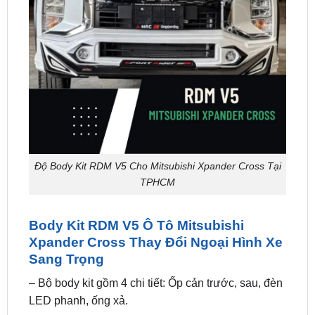
Độ Body Kit RDM V5 Cho Mitsubishi Xpander Cross Tại
TPHCM
Body Kit RDM V5 Ô Tô Mitsubishi
Xpander Cross Thay Đổi Ngoại Hình Xe
Sang Trọng
– Bộ body kit gồm 4 chi tiết: Ốp cản trước, sau, đèn
LED phanh, ống xả.
– Xuất xứ: Thái Lan.