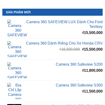
Camera 360 SAFEVIEW LUX Dành Cho Ford
Territory
₫
15,500,000
Camera 360 Dành Riêng Cho Xe Honda CRV
Giá
G
₫
16,500,000
₫
15,500,000
gốc
h
là:
t
₫16,500,000.
l
Camera 360 Safeview S200
₫
₫
11,800,000
Camera 360 Safeview S300
₫
11,500,000
Camera 360 SAFEVIEW S500
Giá
G
₫
16,500,000
₫
12,500,000
gốc
h