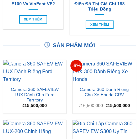
XEM THÊM
XEM THÊM
SẢN PHẨM MỚI
-6%
Camera 360 SAFEVIEW
Camera 360 Dành Riêng
LUX Dành Cho Ford
Cho Xe Honda CRV
Territory
Giá
Giá
₫
15,500,000
₫
16,500,000
₫
15,500,000
gốc
hiện
là:
tại
₫16,500,000.
là:
₫15,
Camera 360 Safeview S200
Camera 360 Safeview S300
₫
11,800,000
₫
11,500,000