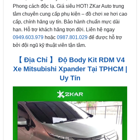
cấp, chính hãng uy tín. Bảo hành chuẩn mực dài
hạn. Hỗ trợ khách hãng trọn đời. Liên hệ ngay
0949.603.979
hoặc
0987.801.029
để được hỗ trợ
bởi đội ngũ kỹ thuật viên tận tâm.
【 Địa Chỉ 】 Độ Body Kit RDM V4
Xe Mitsubishi Xpander Tại TPHCM |
Uy Tín