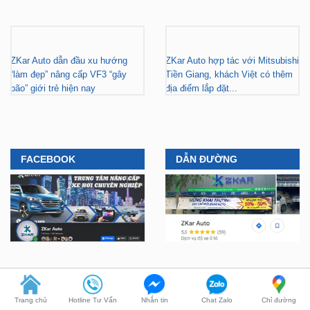
ZKar Auto dẫn đầu xu hướng
ZKar Auto hợp tác với Mitsubishi
“làm đẹp” nâng cấp VF3 “gây
Tiền Giang, khách Việt có thêm
bão” giới trẻ hiện nay
địa điểm lắp đặt...
FACEBOOK
DẪN ĐƯỜNG
YOUTUBE
TIKTOK
Trang chủ
Hotline Tư Vấn
Nhắn tin
Chat Zalo
Chỉ đường