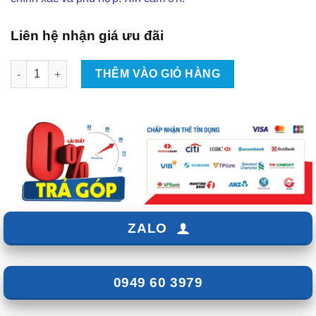
Liên hệ nhận giá ưu đãi
Độ Body Kit RMD V4 Cho Mitsubishi Xpander Tại TPHCM | Đẳng
THÊM VÀO GIỎ HÀNG
ZALO
0949 60 3979