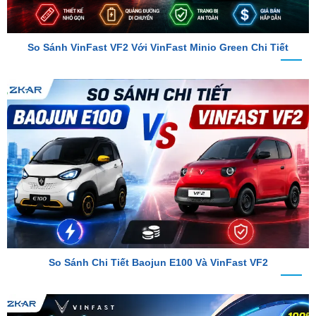
So Sánh VinFast VF2 Với VinFast Minio Green Chi Tiết
So Sánh Chi Tiết Baojun E100 Và VinFast VF2