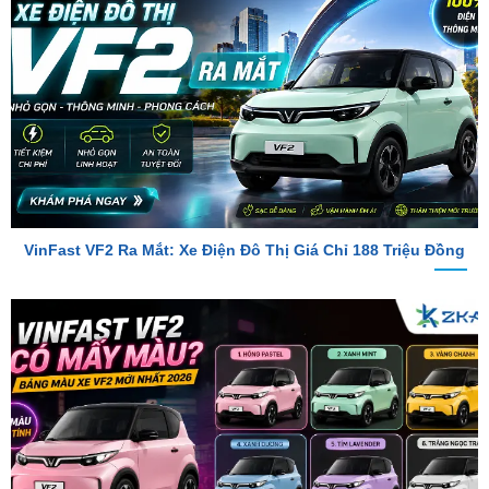
VinFast VF2 Ra Mắt: Xe Điện Đô Thị Giá Chỉ 188 Triệu Đồng