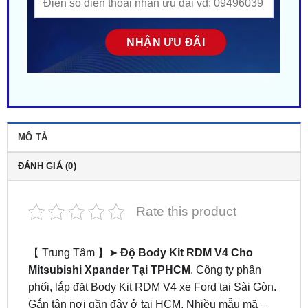
MÔ TẢ
ĐÁNH GIÁ (0)
Rate this product
【 Trung Tâm 】➤
Độ Body Kit RDM V4 Cho
Mitsubishi Xpander Tại TPHCM
. Công ty phân
phối, lắp đặt Body Kit RDM V4 xe Ford tại Sài Gòn.
Gắn tận nơi gần đây ở tại HCM. Nhiều mẫu mã –
Phong cách độc lạ. Giá siêu HOT! ZKar Auto trung
tâm chuyên cung cấp phụ kiện – đồ chơi xe hơi cao