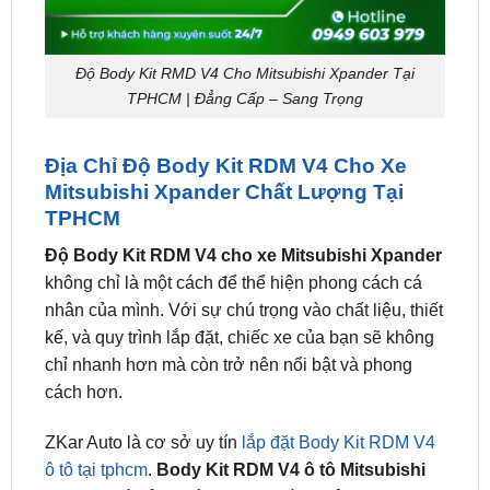
Độ Body Kit RMD V4 Cho Mitsubishi Xpander Tại
TPHCM | Đẳng Cấp – Sang Trọng
Địa Chỉ Độ Body Kit RDM V4 Cho Xe
Mitsubishi Xpander Chất Lượng Tại
TPHCM
Độ Body Kit RDM V4 cho xe Mitsubishi Xpander
không chỉ là một cách để thể hiện phong cách cá
nhân của mình. Với sự chú trọng vào chất liệu, thiết
kế, và quy trình lắp đặt, chiếc xe của bạn sẽ không
chỉ nhanh hơn mà còn trở nên nổi bật và phong
cách hơn.
ZKar Auto là cơ sở uy tín
lắp đặt Body Kit RDM V4
ô tô tại tphcm
.
Body Kit RDM V4 ô tô Mitsubishi
Xpander
là sản phẩm được nhiều chủ xe
Mitsubishi Xpander lựa chọn khi muôn nâng cấp