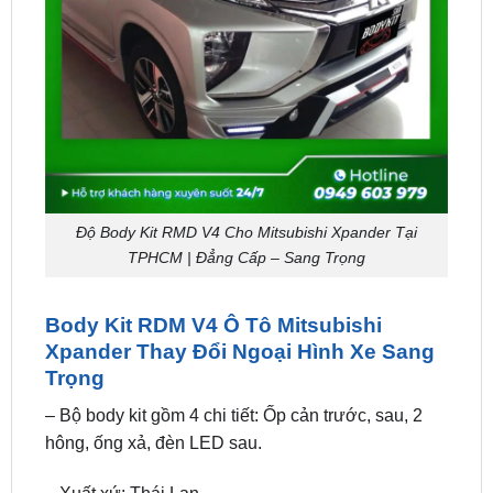
Độ Body Kit RMD V4 Cho Mitsubishi Xpander Tại
TPHCM | Đẳng Cấp – Sang Trọng
Body Kit RDM V4 Ô Tô Mitsubishi
Xpander Thay Đổi Ngoại Hình Xe Sang
Trọng
– Bộ body kit gồm 4 chi tiết: Ốp cản trước, sau, 2
hông, ống xả, đèn LED sau.
– Xuất xứ: Thái Lan.
– Chất liệu: Nhựa ABS 100%, sơn theo màu xe.