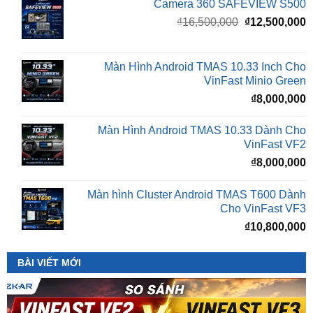
là:
t
₫16,500,000.
l
Màn Hình Android TMAS 10.33 Inch Cho
₫
VinFast Minio Green
₫
8,000,000
Màn Hình Android TMAS 10.33 Dành Cho
VinFast VF2
₫
8,000,000
Màn hình Cluster Android TMAS T600 Dành
Cho VinFast VF3
₫
10,800,000
BÀI VIẾT MỚI