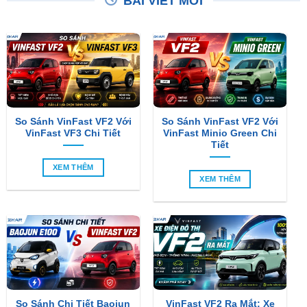
So Sánh VinFast VF2 Với
So Sánh VinFast VF2 Với
VinFast VF3 Chi Tiết
VinFast Minio Green Chi
Tiết
XEM THÊM
XEM THÊM
So Sánh Chi Tiết Baojun
VinFast VF2 Ra Mắt: Xe
E100 Và VinFast VF2
Điện Đô Thị Giá Chỉ 188
Triệu Đồng