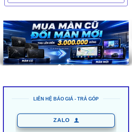
LIÊN HỆ BÁO GIÁ - TRẢ GÓP
ZALO
0949 60 3979