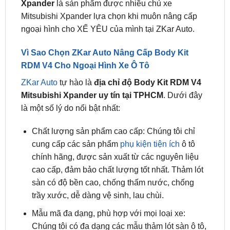
ngoại hình cho XẾ YÊU của mình tại ZKar Auto.
Vì Sao Chọn ZKar Auto Nâng Cấp Body Kit
RDM V4 Cho Ngoại Hình Xe Ô Tô
ZKar Auto
tự hào là
địa chỉ độ Body Kit RDM V4
Mitsubishi Xpander uy tín tại TPHCM
. Dưới đây
là một số lý do nổi bật nhất:
Chất lượng sản phẩm cao cấp: Chúng tôi chỉ
cung cấp các sản phẩm
phụ kiện tiện ích
ô tô
chính hãng, được sản xuất từ các nguyên liệu
cao cấp, đảm bảo chất lượng tốt nhất. Thảm lót
sàn có độ bền cao, chống thấm nước, chống
trầy xước, dễ dàng vệ sinh, lau chùi.
Mẫu mã đa dạng, phù hợp với mọi loại xe:
Chúng tôi có đa dạng các mẫu thảm lót sàn ô tô,
phù hợp với mọi loại xe, từ xe phổ thông đến xe
sang. Thảm lót sàn được thiết kế tinh tế, sang