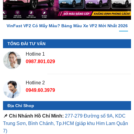
VinFast VF2 Có Mấy Màu? Bảng Màu Xe VF2 Mới Nhất 2026
TỔNG ĐÀI TƯ VẤN
Hotline 1
0987.801.029
Hotline 2
0949.60.3979
Địa Chỉ Shop
📌 Chi Nhánh Hồ Chí Minh:
277-279 Đường số 9A, KDC
Trung Sơn, Bình Chánh, Tp.HCM
(giáp khu Him Lam Quận
7)
📌 Chi Nhánh Bình Dương:
93 Trương Định, P. Hiệp