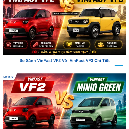
So Sánh VinFast VF2 Với VinFast VF3 Chi Tiết