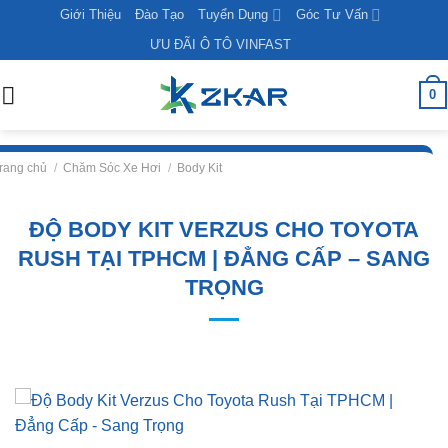
Skip
Giới Thiệu
Đào Tạo
Tuyển Dụng
Góc Tư Vấn
to
ƯU ĐÃI Ô TÔ VINFAST
content
0
rang chủ
/
Chăm Sóc Xe Hơi
/
Body Kit
ĐỘ BODY KIT VERZUS CHO TOYOTA
RUSH TẠI TPHCM | ĐẲNG CẤP – SANG
TRỌNG