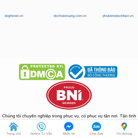
manhinhandroidoto.com.vn
camerahanhtrinhoto.com.vn
dodenoto.vn
dogheoto.vn
dochoixesang.com.vn
phukienotovinfast.vn
Trang chủ
Hotline Tư Vấn
Nhắn tin
Chat Zalo
Chỉ đường