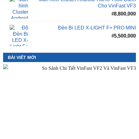
Cho VinFast VF3
₫
10,800,000
Màn hình Cluster Android TMAS T500 Dành
Cho VinFast VF3
₫
8,800,000
Đèn Bi LED X-LIGHT F+ PRO MINI
₫
5,500,000
BÀI VIẾT MỚI