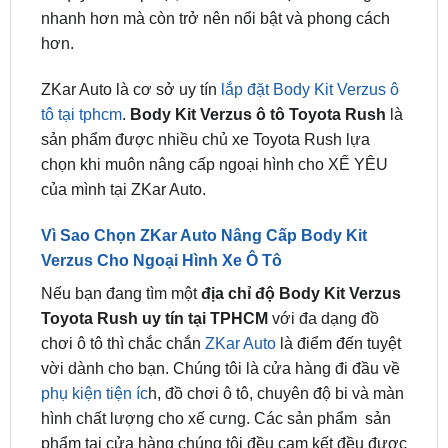
chỉ là một cách để thể hiện phong cách cá nhân
của mình. Với sự chú trọng vào chất liệu, thiết kế,
và quy trình lắp đặt, chiếc xe của bạn sẽ không chỉ
nhanh hơn mà còn trở nên nổi bật và phong cách
hơn.
ZKar Auto là cơ sở uy tín
lắp đặt Body Kit Verzus ô
tô tại tphcm
.
Body Kit Verzus ô tô Toyota Rush
là
sản phẩm được nhiều chủ xe Toyota Rush lựa
chọn khi muôn nâng cấp ngoại hình cho XẾ YÊU
của mình tại ZKar Auto.
Vì Sao Chọn ZKar Auto Nâng Cấp Body Kit
Verzus Cho Ngoại Hình Xe Ô Tô
Nếu bạn đang tìm một
địa chỉ độ Body Kit Verzus
Toyota Rush uy tín tại TPHCM
với đa dạng đồ
chơi ô tô thì chắc chắn
ZKar Auto
là điểm đến tuyệt