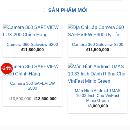
XEM THÊM
XEM THÊM
SẢN PHẨM MỚI
Camera 360 Safeview S200
Camera 360 Safeview S300
₫
11,800,000
₫
11,500,000
-24%
Camera 360 SAFEVIEW
S500
Màn Hình Android TMAS
10.33 Inch Cho VinFast
Giá
Giá
₫
16,500,000
₫
12,500,000
Minio Green
gốc
hiện
là:
tại
₫
8,000,000