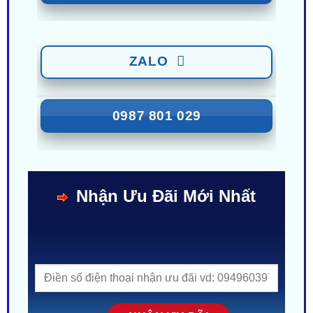
0949 60 3979
ZALO
0987 801 029
Nhận Ưu Đãi Mới Nhất