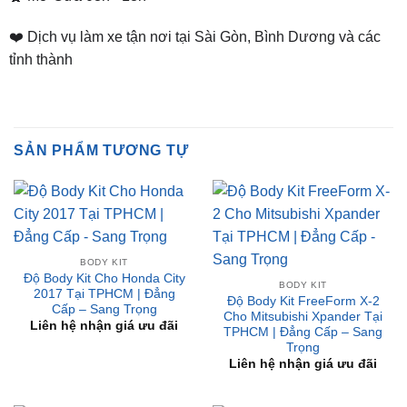
📌 Chi Nhánh Bình Dương:
93 Trương Định, P. Hiệp
Thành, TP. Thủ Dầu Một, Bình Dương
⏰ Mở Cửa 08h - 18h
❤️ Dịch vụ làm xe tận nơi tại Sài Gòn, Bình Dương và các
tỉnh thành
SẢN PHẨM TƯƠNG TỰ
BODY KIT
Độ Body Kit Cho Honda City
BODY KIT
2017 Tại TPHCM | Đẳng
Độ Body Kit FreeForm X-2
Cấp – Sang Trọng
Cho Mitsubishi Xpander Tại
Liên hệ nhận giá ưu đãi
TPHCM | Đẳng Cấp – Sang