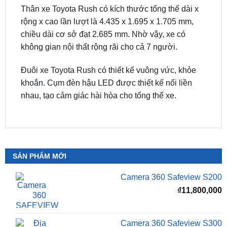
nhiệt hình thang cỡ lớn, bên trong là các thanh
ngang to bản xếp lên nhau nối liền cụm đèn pha
tích hợp đèn ban ngày LED.
Thân xe Toyota Rush có kích thước tổng thể dài x
rộng x cao lần lượt là 4.435 x 1.695 x 1.705 mm,
chiều dài cơ sở đạt 2.685 mm. Nhờ vậy, xe có
không gian nội thất rộng rãi cho cả 7 người.
Đuôi xe Toyota Rush có thiết kế vuông vức, khỏe
khoắn. Cụm đèn hậu LED được thiết kế nối liền
nhau, tạo cảm giác hài hòa cho tổng thể xe.
SẢN PHẨM MỚI
Camera 360 Safeview S200