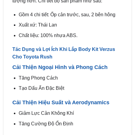
Body Kit Verzus xe Toyota Rush
có tác dụng thay
đổi diện mạo của xe, giúp xe trông bắt mắt và ấn
tượng hơn. Chi tiết bộ sản phẩm như sau:
Gồm 4 chi tiết: Ốp cản trước, sau, 2 bên hông
Xuất xứ: Thái Lan
Chất liệu: 100% nhựa ABS.
Tác Dụng và Lợi Ích Khi Lắp Body Kit Verzus
Cho Toyota Rush
Cải Thiện Ngoại Hình và Phong Cách
Tăng Phong Cách
Tạo Dấu Ấn Đặc Biệt
Cải Thiện Hiệu Suất và Aerodynamics