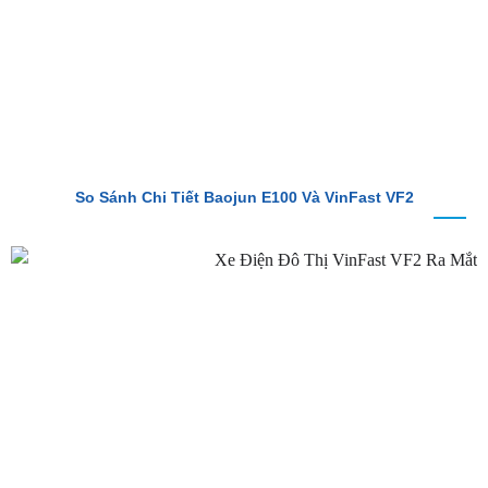
So Sánh Chi Tiết Baojun E100 Và VinFast VF2