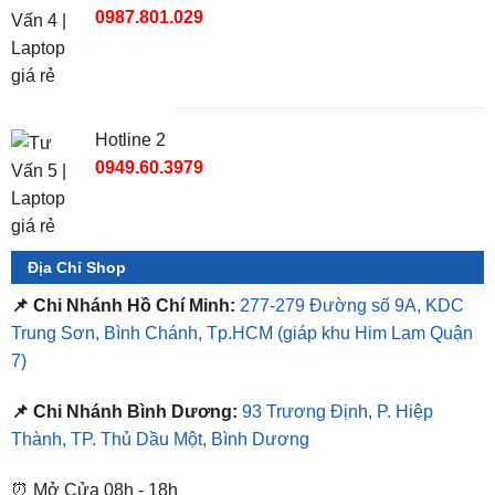
TỔNG ĐÀI TƯ VẤN
Hotline 1
0987.801.029
Hotline 2
0949.60.3979
Địa Chỉ Shop
📌 Chi Nhánh Hồ Chí Minh:
277-279 Đường số 9A, KDC
Trung Sơn, Bình Chánh, Tp.HCM
(giáp khu Him Lam Quận
7)