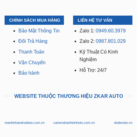
Có xuất VAT cho Công
Chi Nhánh 3:
Huỳnh Tấn
Ty
Phát, Quận 7, Tp.HCM
CHÍNH SÁCH MUA HÀNG
LIÊN HỆ TƯ VẤN
Bảo Mật Thông Tin
Zalo 1:
0949.60.3979
Đổi Trả Hàng
Zalo 2:
0987.801.029
Thanh Toán
Kỹ Thuật Có Kinh
Nghiệm
Vận Chuyển
Hỗ Trợ: 24/7
Bảo hành
WEBSITE THUỘC THƯƠNG HIỆU ZKAR AUTO