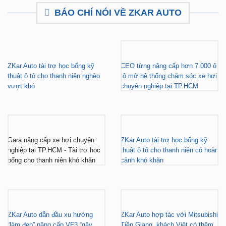
₫16,500,000.
là:
₫12,500,000.
BÁO CHÍ NÓI VỀ ZKAR AUTO
ZKar Auto tài trợ học bổng kỹ
CEO từng nâng cấp hơn 7.000 ô
thuật ô tô cho thanh niên nghèo
tô mở hệ thống chăm sóc xe hơi
vượt khó
chuyên nghiệp tại TP.HCM
Gara nâng cấp xe hơi chuyên
ZKar Auto tài trợ học bổng kỹ
nghiệp tại TP.HCM - Tài trợ học
thuật ô tô cho thanh niên có hoàn
bổng cho thanh niên khó khăn
cảnh khó khăn