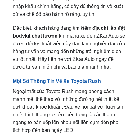
vời dành cho bạn. Chúng tôi là cửa hàng đi đầu về
phụ kiện tiện íc
h, đồ chơi ô tô, chuyên độ bi và màn
hình chất lượng cho xế cưng. Các sản phẩm sản
phẩm tại cửa hàng chúng tôi đều cam kết đều được
nhập khẩu chính hãng, có đầy đủ thông tin về xuất
xứ và chế độ bảo hành rõ ràng, uy tín.
Đặc biệt, khách hàng đang tìm kiếm
địa chỉ lắp đặt
bodykit chất lượng
khi mang xe đến ZKar Auto sẽ
được đội kỹ thuật viên dày dạn kinh nghiệm tại cửa
hàng tư vấn và mang đến những trải nghiệm dịch
vụ tốt nhất. Hãy liên hệ với ZKar Auto ngay để
được tư vấn miễn phí và báo giá nhanh nhất.
Một Số Thông Tin Về Xe Toyota Rush
Ngoại thất của Toyota Rush mang phong cách
mạnh mẽ, thể thao với những đường nét thiết kế
dứt khoát, khỏe khoắn. Đầu xe nổi bật với lưới tản