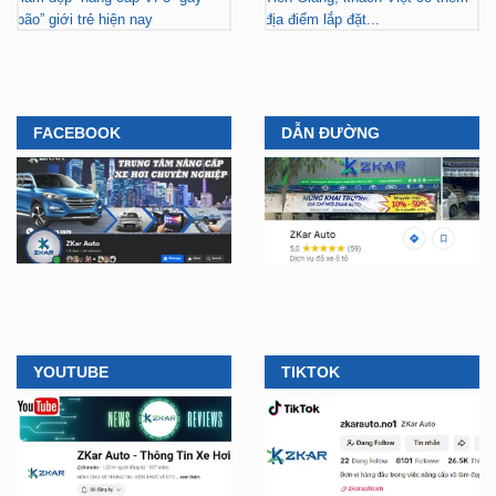
ZKar Auto dẫn đầu xu hướng
ZKar Auto hợp tác với Mitsubishi
“làm đẹp” nâng cấp VF3 “gây
Tiền Giang, khách Việt có thêm
bão” giới trẻ hiện nay
địa điểm lắp đặt...
FACEBOOK
DẪN ĐƯỜNG
YOUTUBE
TIKTOK