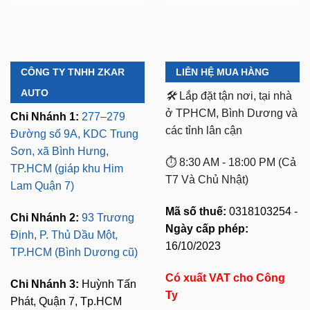
CÔNG TY TNHH ZKAR
LIÊN HỆ MUA HÀNG
AUTO
🛠️
Lắp đặt tận nơi, tại nhà
ở TPHCM, Bình Dương và
Chi Nhánh 1:
277–279
các tỉnh lân cận
Đường số 9A, KDC Trung
Sơn, xã Bình Hưng,
⏱️ 8:30 AM - 18:00 PM (Cả
TP.HCM (giáp khu Him
T7 Và Chủ Nhật)
Lam Quận 7)
Mã số thuế:
0318103254 -
Chi Nhánh 2:
93 Trương
Ngày cấp phép:
Định, P. Thủ Dầu Một,
16/10/2023
TP.HCM (Bình Dương cũ)