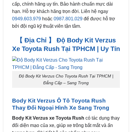
nơi gần đây ở tại HCM. Nhiều mẫu mã – Phong
cách độc lạ. Giá siêu HOT! ZKar Auto trung tâm
chuyên cung cấp phụ kiện – đồ chơi xe hơi cao
cấp, chính hãng uy tín. Bảo hành chuẩn mực dài
hạn. Hỗ trợ khách hãng trọn đời. Liên hệ ngay
0949.603.979
hoặc
0987.801.029
để được hỗ trợ
bởi đội ngũ kỹ thuật viên tận tâm.
【 Địa Chỉ 】 Độ Body Kit Verzus
Xe Toyota Rush Tại TPHCM | Uy Tín
Độ Body Kit Verzus Cho Toyota Rush Tại TPHCM |
Đẳng Cấp – Sang Trọng
Body Kit Verzus Ô Tô Toyota Rush
Thay Đổi Ngoại Hình Xe Sang Trọng