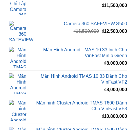
₫
11,800,000
Camera 360 Safeview S300
₫
11,500,000
Camera 360 SAFEVIEW S500
Giá
G
₫
16,500,000
₫
12,500,000
gốc
h
là:
t
₫16,500,000.
l
Màn Hình Android TMAS 10.33 Inch Cho
₫
VinFast Minio Green
₫
8,000,000
Màn Hình Android TMAS 10.33 Dành Cho
VinFast VF2
₫
8,000,000
Màn hình Cluster Android TMAS T600 Dành