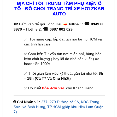
AUTO
☎
☎
Bấm vào để gọi Tổng Đài
Hotline 1:
0949 60
☎
3979
– Hotline 2:
0987 801 029
✅ Tới nâng cấp, lắp đặt tận nơi tại Tp.HCM và
các tỉnh lân cận
✅ Cam kết: Tư vấn tận nơi miễn phí, hàng hóa
kém chất lượng ( hay lỗi do nhà sản xuất ) =>
hoàn tiền 100%.
✅ Thời gian làm việc kỹ thuật gắn tại nhà từ:
8h
– 18h (Cả T7 Và Chủ Nhật)
✅ Có xuất
hóa đơn VAT
cho Khách Hàng
🌐 Chi Nhánh 1:
277–279 Đường số 9A, KDC Trung
Sơn, xã Bình Hưng, TP.HCM (giáp khu Him Lam Quận
7)
🌐 Chi Nhánh 2:
93 Trương Định, Phường Thủ Dầu
Một, Tp.HCM (Bình Dương cũ)