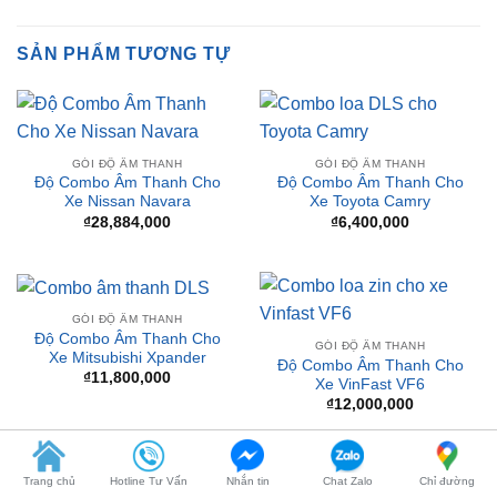
GÓI ĐỘ ÂM THANH
GÓI ĐỘ ÂM THANH
Độ Combo Âm Thanh Cho
Độ Combo Âm Thanh Cho
Xe Nissan Navara
Xe Toyota Camry
₫
28,884,000
₫
6,400,000
GÓI ĐỘ ÂM THANH
Độ Combo Âm Thanh Cho
GÓI ĐỘ ÂM THANH
Xe Mitsubishi Xpander
Độ Combo Âm Thanh Cho
₫
11,800,000
Xe VinFast VF6
₫
12,000,000
GÓI ĐỘ ÂM THANH
GÓI ĐỘ ÂM THANH
Trang chủ
Hotline Tư Vấn
Nhắn tin
Chat Zalo
Chỉ đường
Độ Combo Âm Thanh Cho
Độ Combo Âm Thanh Cho