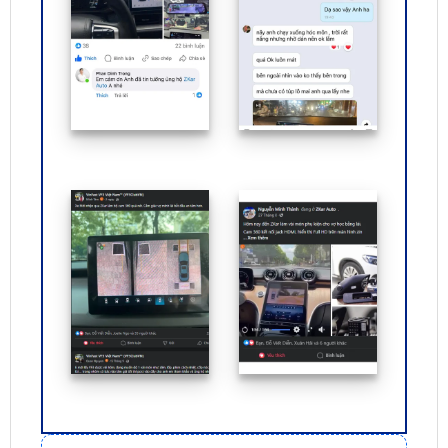
ĐỊA CHỈ TỚI TRUNG TÂM PHỤ KIỆN Ô
TÔ - ĐỒ CHƠI TRANG TRÍ XE HƠI ZKAR