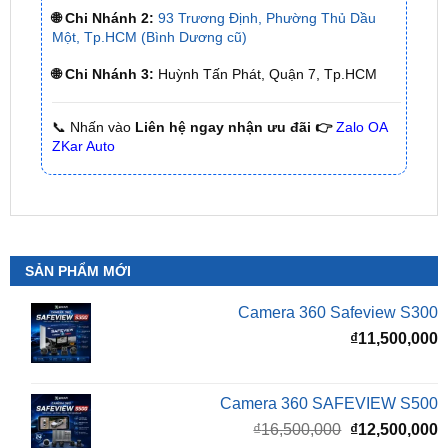
🌐 Chi Nhánh 3:
Huỳnh Tấn Phát, Quận 7, Tp.HCM
📞 Nhấn vào
Liên hệ ngay nhận ưu đãi 👉
Zalo OA
ZKar Auto
SẢN PHẨM MỚI
Camera 360 Safeview S300
₫
11,500,000
Camera 360 SAFEVIEW S500
Giá
G
₫
16,500,000
₫
12,500,000
gốc
h
là:
t
₫16,500,000.
l
Màn Hình Android TMAS 10.33 Inch Cho