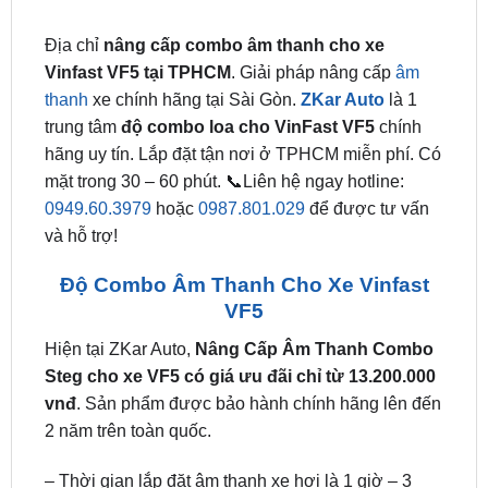
Vinfast VF5 tại TPHCM
. Giải pháp nâng cấp
âm
thanh
xe chính hãng tại Sài Gòn.
ZKar Auto
là 1
trung tâm
độ combo loa cho VinFast VF5
chính
hãng uy tín. Lắp đặt tận nơi ở TPHCM miễn phí. Có
mặt trong 30 – 60 phút. 📞Liên hệ ngay hotline:
0949.60.3979
hoặc
0987.801.029
để được tư vấn
và hỗ trợ!
Độ Combo Âm Thanh Cho Xe Vinfast
VF5
Hiện tại ZKar Auto,
Nâng Cấp Âm Thanh Combo
Steg cho xe VF5 có giá ưu đãi chỉ từ 13.200.000
vnđ
. Sản phẩm được bảo hành chính hãng lên đến
2 năm trên toàn quốc.
– Thời gian lắp đặt âm thanh xe hơi là 1 giờ – 3
giờ. Phần lớn các gói nâng cấp âm thanh đều
KHÔNG gây tiêu hao điện năng trên xe hơi