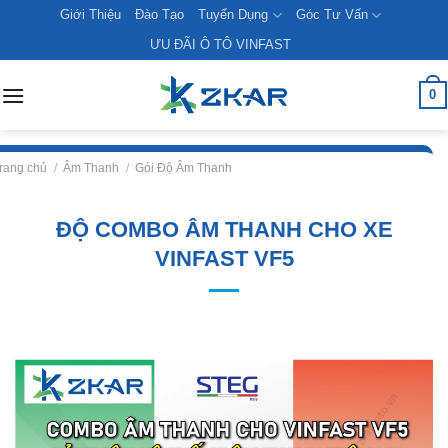
Skip
Giới Thiệu
Đào Tạo
Tuyển Dụng
Góc Tư Vấn
to
ƯU ĐÃI Ô TÔ VINFAST
content
0
rang chủ
/
Âm Thanh
/
Gói Độ Âm Thanh
ĐỘ COMBO ÂM THANH CHO XE
VINFAST VF5