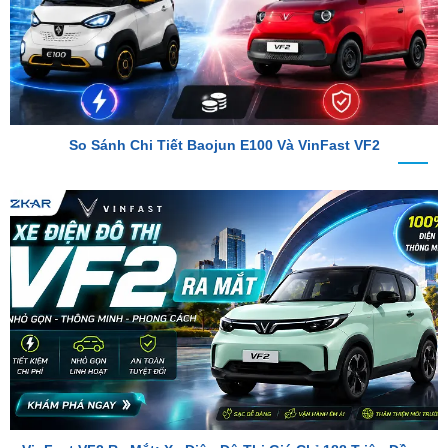
So Sánh Chi Tiết Baojun E100 Và VinFast VF2
VinFast VF2 Ra Mắt: Xe Điện Đô Thị Giá Chỉ 188 Triệu Đồng