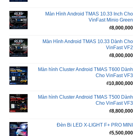
₫
VinFast Minio Green
₫
8,000,000
Màn Hình Android TMAS 10.33 Dành Cho
VinFast VF2
₫
8,000,000
Màn hình Cluster Android TMAS T600 Dành
Cho VinFast VF3
₫
10,800,000
Màn hình Cluster Android TMAS T500 Dành
Cho VinFast VF3
₫
8,800,000
Đèn Bi LED X-LIGHT F+ PRO MINI
₫
5,500,000