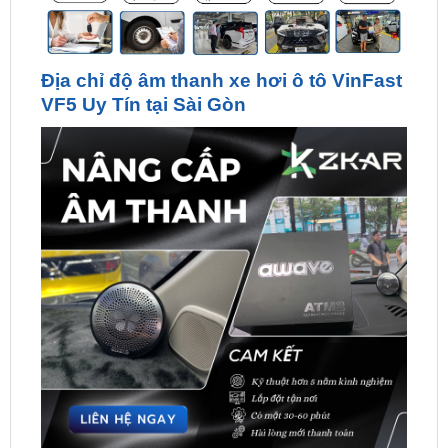
Địa chỉ độ âm thanh xe hơi ô tô VinFast
VF5 Uy Tín tại Sài Gòn