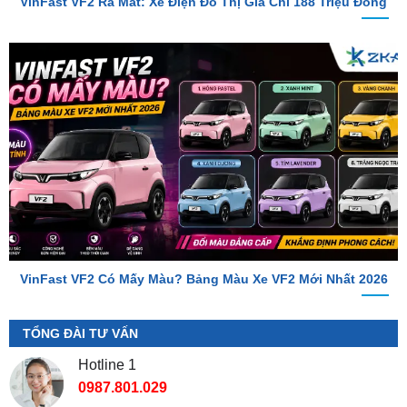
VinFast VF2 Có Mấy Màu? Bảng Màu Xe VF2 Mới Nhất 2026
TỔNG ĐÀI TƯ VẤN
Hotline 1
0987.801.029
Hotline 2