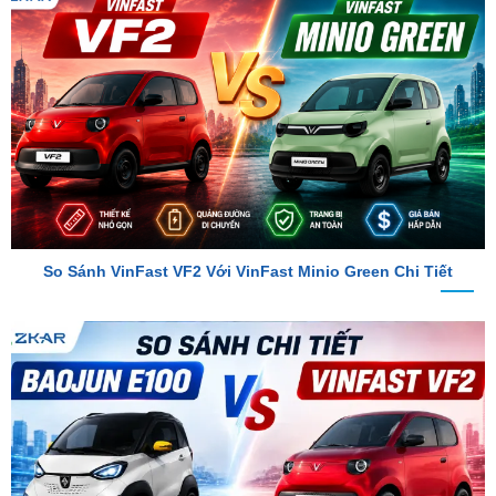
So Sánh VinFast VF2 Với VinFast Minio Green Chi Tiết