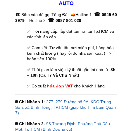
☎
3979
– Hotline 2:
0987 801 029
✅ Tới nâng cấp, lắp đặt tận nơi tại Tp.HCM và
các tỉnh lân cận
✅ Cam kết: Tư vấn tận nơi miễn phí, hàng hóa
kém chất lượng ( hay lỗi do nhà sản xuất ) =>
hoàn tiền 100%.
✅ Thời gian làm việc kỹ thuật gắn tại nhà từ:
8h
– 18h (Cả T7 Và Chủ Nhật)
✅ Có xuất
hóa đơn VAT
cho Khách Hàng
🌐 Chi Nhánh 1:
277–279 Đường số 9A, KDC Trung
Sơn, xã Bình Hưng, TP.HCM (giáp khu Him Lam Quận
7)
🌐 Chi Nhánh 2:
93 Trương Định, Phường Thủ Dầu
Một, Tp.HCM (Bình Dương cũ)
🌐 Chi Nhánh 3:
Huỳnh Tấn Phát, Quận 7, Tp.HCM