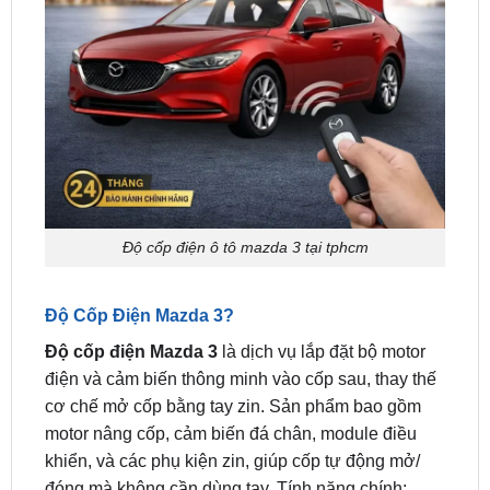
Độ cốp điện ô tô mazda 3 tại tphcm
Độ Cốp Điện Mazda 3?
Độ cốp điện Mazda 3
là dịch vụ lắp đặt bộ motor
điện và cảm biến thông minh vào cốp sau, thay thế
cơ chế mở cốp bằng tay zin. Sản phẩm bao gồm
motor nâng cốp, cảm biến đá chân, module điều
khiển, và các phụ kiện zin, giúp cốp tự động mở/
đóng mà không cần dùng tay. Tính năng chính:
Mở cốp bằng đá chân dưới gầm xe hoặc bấm