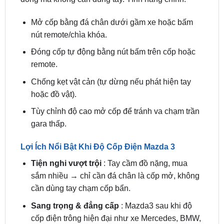
nút remote/chìa khóa.
Đóng cốp tự động bằng nút bấm trên cốp hoặc
remote.
Chống kẹt vật cản (tự dừng nếu phát hiện tay
hoặc đồ vật).
Tùy chỉnh độ cao mở cốp để tránh va chạm trần
gara thấp.
Lợi Ích Nổi Bật Khi Độ Cốp Điện Mazda 3
Tiện nghi vượt trội
: Tay cầm đồ nặng, mua
sắm nhiều → chỉ cần đá chân là cốp mở, không
cần dùng tay chạm cốp bẩn.
Sang trọng & đẳng cấp
: Mazda3 sau khi độ
cốp điện trông hiện đại như xe Mercedes, BMW,
Lexus – tăng giá trị xe rõ rệt.
An toàn cao
: Chống kẹt tay, dừng khẩn cấp khi