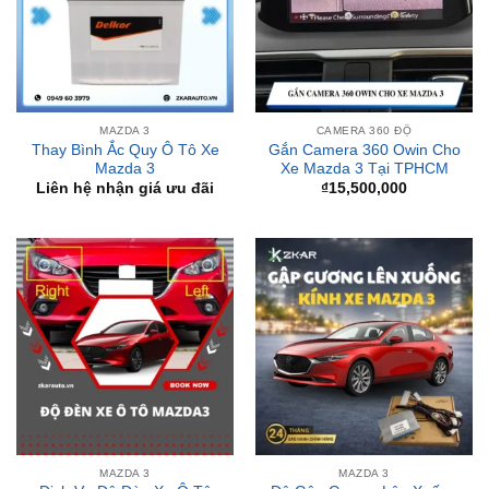
MAZDA 3
CAMERA 360 ĐỘ
Thay Bình Ắc Quy Ô Tô Xe
Gắn Camera 360 Owin Cho
Mazda 3
Xe Mazda 3 Tại TPHCM
Liên hệ nhận giá ưu đãi
₫
15,500,000
MAZDA 3
MAZDA 3
Dịch Vụ Độ Đèn Xe Ô Tô
Độ Gập Gương Lên Xuống
Mazda3 Chất Lượng Tại
Kính Xe Mazda 3
TpHCM
Liên hệ nhận giá ưu đãi