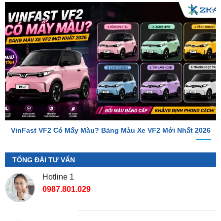
VinFast VF2 Có Mấy Màu? Bảng Màu Xe VF2 Mới Nhất 2026
TỔNG ĐÀI TƯ VẤN
Hotline 1
0987.801.029
Hotline 2
0949.60.3979