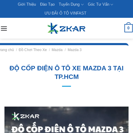
Skip
Giới Thiệu
Đào Tạo
Tuyển Dụng
Góc Tư Vấn
to
ƯU ĐÃI Ô TÔ VINFAST
content
0
rang chủ
/
Đồ Chơi Theo Xe
/
Mazda
/
Mazda 3
ĐỘ CỐP ĐIỆN Ô TÔ XE MAZDA 3 TẠI
TP.HCM