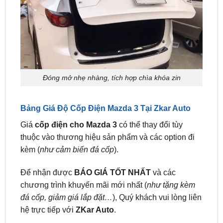
Đóng mở nhẹ nhàng, tích hợp chìa khóa zin
Bảng Giá Độ Cốp Điện Mazda 3 Tại Zkar Auto
Giá
cốp điện cho Mazda 3
có thể thay đổi tùy
thuộc vào thương hiệu sản phẩm và các option đi
kèm (
như cảm biến đá cốp
).
Để nhận được
BÁO GIÁ TỐT NHẤT
và các
chương trình khuyến mãi mới nhất (
như tặng kèm
đá cốp, giảm giá lắp đặt…
), Quý khách vui lòng liên
hệ trực tiếp với
ZKar Auto
.
Lưu ý: Liên hệ
0949.60.3979
hoặc
0987.801.029
để được tư