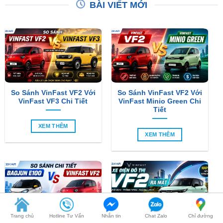
So Sánh VinFast VF2 Với
So Sánh VinFast VF2 Với
VinFast VF3 Chi Tiết
VinFast Minio Green Chi
Tiết
XEM THÊM
XEM THÊM
So Sánh Chi Tiết Baojun
VinFast VF2 Ra Mắt: Xe
E100 Và VinFast VF2
Điện Đô Thị Giá Chỉ 188
Triệu Đồng
Trang chủ
Hotline Tư Vấn
Nhắn tin
Chat Zalo
Chỉ đường