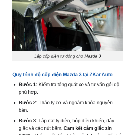
Lắp cốp điện tự động cho Mazda 3
Quy trình độ cốp điện Mazda 3 tại ZKar Auto
Bước 1:
Kiểm tra tổng quát xe và tư vấn gói độ
phù hợp.
Bước 2:
Tháo ty cơ và ngoàm khóa nguyên
bản.
Bước 3:
Lắp đặt ty điện, hộp điều khiển, dây
giắc và các nút bấm.
Cam kết cắm giắc zin
100%
, không cắt đấu, không ảnh hưởng đến hệ
thống điện và chế độ bảo hành của xe.