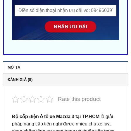
MÔ TẢ
ĐÁNH GIÁ (0)
Rate this product
Độ cốp điện ô tô xe Mazda 3 tại TP.HCM
là giải
pháp nâng cấp tiện nghi được nhiều chủ xe lựa
chọn nhằm tăng sự sang trọng và thuận tiện trong
quá trình sử dụng hằng ngày.
Hệ thống cốp điện
Mazda3
sử dụng motor cao cấp, đóng/mở nhẹ