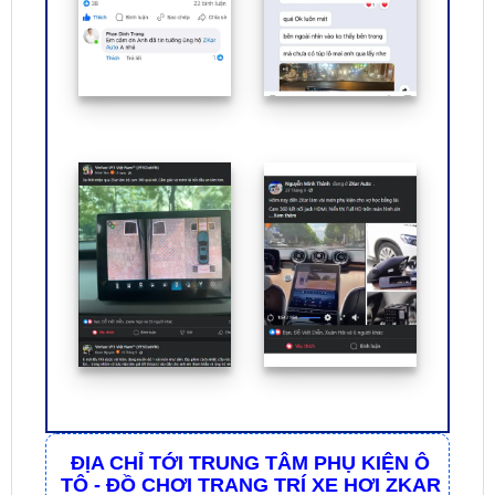
ĐỊA CHỈ TỚI TRUNG TÂM PHỤ KIỆN Ô
TÔ - ĐỒ CHƠI TRANG TRÍ XE HƠI ZKAR
AUTO
☎
☎
Bấm vào để gọi Tổng Đài
Hotline 1:
0949 60