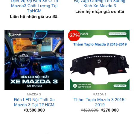
Liên hệ nhận giá ưu đãi
-37%
MAZDA 3
MAZDA 3
Đèn LED Nội Thất Xe
Thảm Taplo Mazda 3 2015-
Mazda 3 Tại TP.HCM
2019
Giá
Giá
₫
3,500,000
₫
430,000
₫
270,000
gốc
hiện
là:
tại
₫430,000.
là:
₫270,00
BÀI VIẾT MỚI