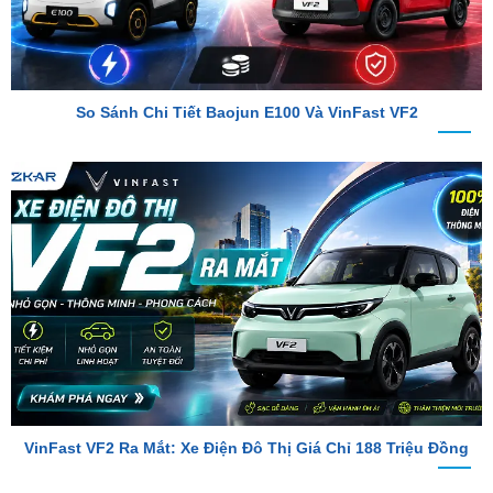
So Sánh Chi Tiết Baojun E100 Và VinFast VF2
VinFast VF2 Ra Mắt: Xe Điện Đô Thị Giá Chỉ 188 Triệu Đồng