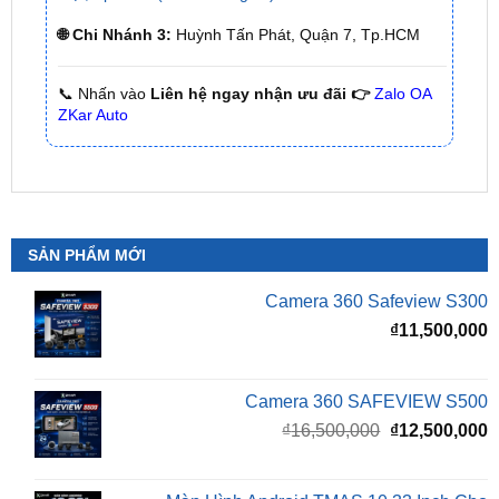
📞 Nhấn vào
Liên hệ ngay nhận ưu đãi 👉
Zalo OA
ZKar Auto
SẢN PHẨM MỚI
Camera 360 Safeview S300
₫
11,500,000
Camera 360 SAFEVIEW S500
Giá
G
₫
16,500,000
₫
12,500,000
gốc
h
là:
t
₫16,500,000.
l
Màn Hình Android TMAS 10.33 Inch Cho
₫
VinFast Minio Green
₫
8,000,000