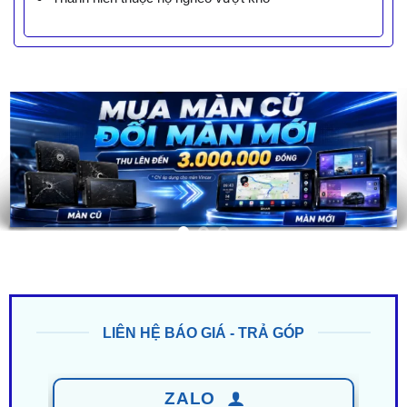
LIÊN HỆ BÁO GIÁ - TRẢ GÓP
ZALO