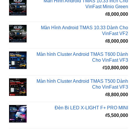
Màn Hình Android TMAS 10.33 Dành Cho
VinFast VF2
₫
8,000,000
Màn hình Cluster Android TMAS T600 Dành
Cho VinFast VF3
₫
10,800,000
Màn hình Cluster Android TMAS T500 Dành
Cho VinFast VF3
₫
8,800,000
Đèn Bi LED X-LIGHT F+ PRO MINI
₫
5,500,000
Đèn Trợ Sáng Bulbtek Cyber 1 Ô Tô
₫
2,100,000