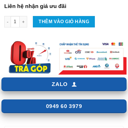
Liên hệ nhận giá ưu đãi
Độ Cốp Điện Ô Tô Xe Mazda 3 Tại TP.HCM số lượng
THÊM VÀO GIỎ HÀNG
ZALO
0949 60 3979