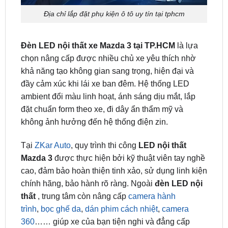
Đèn LED nội thất xe Mazda 3 tại TP.HCM
là lựa
chọn nâng cấp được nhiều chủ xe yêu thích nhờ
khả năng tạo không gian sang trọng, hiện đại và
đầy cảm xúc khi lái xe ban đêm. Hệ thống LED
ambient đổi màu linh hoạt, ánh sáng dịu mắt, lắp
đặt chuẩn form theo xe, đi dây ẩn thẩm mỹ và
không ảnh hưởng đến hệ thống điện zin.
Tại
ZKar Auto
, quy trình thi công
LED nội thất
Mazda 3
được thực hiện bởi kỹ thuật viên tay nghề
cao, đảm bảo hoàn thiện tinh xảo, sử dụng linh kiện
chính hãng, bảo hành rõ ràng. Ngoài
đèn LED nội
thất
, trung tâm còn nâng cấp
camera hành
trình
,
bọc ghế da
,
dán phim cách nhiệt
,
camera
360
…… giúp xe của bạn tiện nghi và đẳng cấp
hơn.