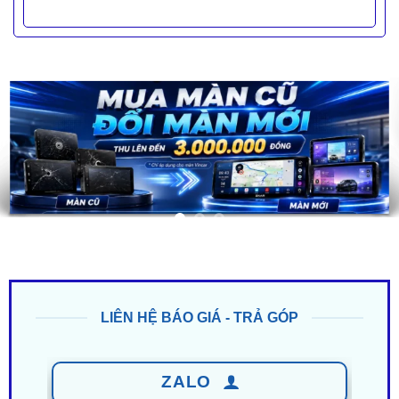
LIÊN HỆ BÁO GIÁ - TRẢ GÓP
ZALO