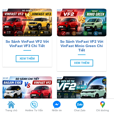
So Sánh VinFast VF2 Với
So Sánh VinFast VF2 Với
VinFast VF3 Chi Tiết
VinFast Minio Green Chi
Tiết
XEM THÊM
XEM THÊM
So Sánh Chi Tiết Baojun
VinFast VF2 Ra Mắt: Xe
E100 Và VinFast VF2
Điện Đô Thị Giá Chỉ 188
Triệu Đồng
Trang chủ
Hotline Tư Vấn
Nhắn tin
Chat Zalo
Chỉ đường
XEM THÊM