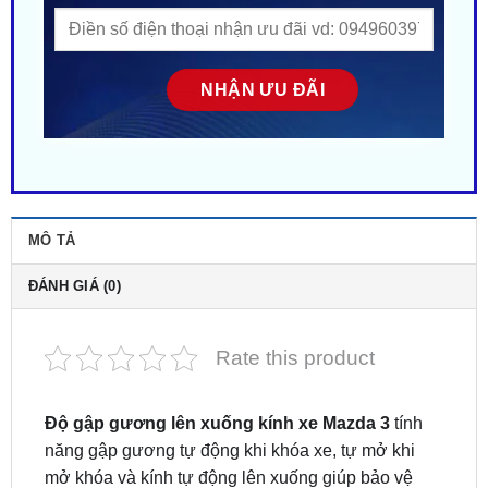
MÔ TẢ
ĐÁNH GIÁ (0)
Rate this product
Độ gập gương lên xuống kính xe Mazda 3
tính
năng gập gương tự động khi khóa xe, tự mở khi
mở khóa và kính tự động lên xuống giúp bảo vệ
gương chiếu hậu khi đỗ xe nơi chật hẹp, hạn chế
va quẹt và đảm bảo khoang xe luôn kín an toàn. Tại