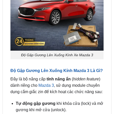
Độ Gập Gương Lên Xuống Kính Xe Mazda 3
Độ Gập Gương Lên Xuống Kính Mazda 3 Là Gì?
Đây là bộ nâng cấp
tính năng ẩn
(
hidden feature
)
dành riêng cho
Mazda 3
, sử dụng module chuyên
dụng cắm giắc zin để kích hoạt các chức năng sau:
Tự động gập gương
khi khóa cửa (lock) và mở
gương khi mở cửa (unlock).
Tự động hạ kính 4 cửa
khi bấm giữ nút khóa
trên chìa (hoặc nút trên cửa tài xế).