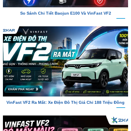
VinFast VF2 Ra Mắt: Xe Điện Đô Thị Giá Chỉ 188 Triệu Đồng