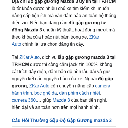
nâng cấp tiện ích mà vẫn đảm bảo an toàn hệ thống
điện zin. Nếu bạn đang cần
độ gập gương tự
động Mazda 3
chuẩn kỹ thuật, hoạt động mượt mà
theo khóa cửa hoặc nút bấm trong xe,
ZKar
Auto
chính là lựa chọn đáng tin cậy.
Tại
ZKar Auto
, dịch vụ
lắp gập gương mazda 3 tại
TP.HCM
được thi công cắm jack zin 100%, không
cắt trích dây điện, đảm bảo độ bền lâu dài và giữ
nguyên kết cấu nguyên bản của xe. Ngoài
độ gập
gương
,
ZKar Auto
còn chuyên nâng cấp
camera
hành trình
,
bọc ghế da
,
dán phim cách nhiệt
,
camera 360,
… giúp
Mazda 3
của bạn tiện nghi,
hiện đại và an toàn hơn trên mọi hành trình.
Câu Hỏi Thường Gặp Độ Gập Gương mazda 3
1. Độ gập gương lên xuống kính
mazda 3 có ảnh hưởng bảo hành