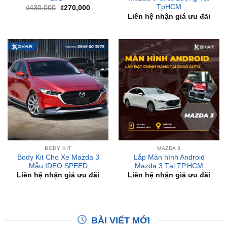
₫430,000.
là:
₫270,000.
BODY KIT
MAZDA 3
Body Kit Cho Xe Mazda 3
Lắp Màn hình Android
Mẫu IDEO SPEED
Mazda 3 Tại TP.HCM
Liên hệ nhận giá ưu đãi
Liên hệ nhận giá ưu đãi
BÀI VIẾT MỚI