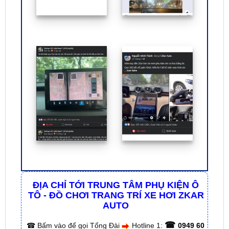
ĐỊA CHỈ TỚI TRUNG TÂM PHỤ KIỆN Ô
TÔ - ĐỒ CHƠI TRANG TRÍ XE HƠI ZKAR
AUTO
☎
☎
Bấm vào để gọi Tổng Đài
Hotline 1:
0949 60
☎
3979
– Hotline 2:
0987 801 029
✅ Tới nâng cấp, lắp đặt tận nơi tại Tp.HCM và