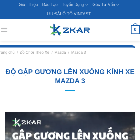
Skip
Giới Thiệu
Đào Tạo
Tuyển Dụng
Góc Tư Vấn
to
ƯU ĐÃI Ô TÔ VINFAST
content
0
rang chủ
/
Đồ Chơi Theo Xe
/
Mazda
/
Mazda 3
ĐỘ GẬP GƯƠNG LÊN XUỐNG KÍNH XE
MAZDA 3