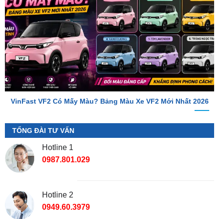
VinFast VF2 Có Mấy Màu? Bảng Màu Xe VF2 Mới Nhất 2026
TỔNG ĐÀI TƯ VẤN
Hotline 1
0987.801.029
Hotline 2
0949.60.3979
Địa Chỉ Shop