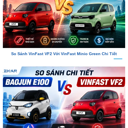
So Sánh VinFast VF2 Với VinFast Minio Green Chi Tiết
So Sánh Chi Tiết Baojun E100 Và VinFast VF2