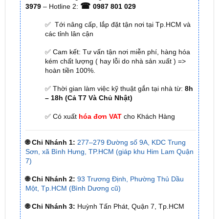
các tỉnh lân cận
✅ Cam kết: Tư vấn tận nơi miễn phí, hàng hóa
kém chất lượng ( hay lỗi do nhà sản xuất ) =>
hoàn tiền 100%.
✅ Thời gian làm việc kỹ thuật gắn tại nhà từ:
8h
– 18h (Cả T7 Và Chủ Nhật)
✅ Có xuất
hóa đơn VAT
cho Khách Hàng
🌐 Chi Nhánh 1:
277–279 Đường số 9A, KDC Trung
Sơn, xã Bình Hưng, TP.HCM (giáp khu Him Lam Quận
7)
🌐 Chi Nhánh 2:
93 Trương Định, Phường Thủ Dầu
Một, Tp.HCM (Bình Dương cũ)
🌐 Chi Nhánh 3:
Huỳnh Tấn Phát, Quận 7, Tp.HCM
📞 Nhấn vào
Liên hệ ngay nhận ưu đãi 👉
Zalo OA
ZKar Auto