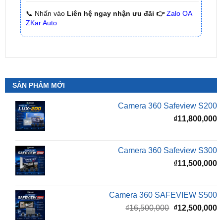
SẢN PHẨM MỚI
Camera 360 Safeview S200
₫
11,800,000
Camera 360 Safeview S300
₫
11,500,000
Camera 360 SAFEVIEW S500
Giá
G
₫
16,500,000
₫
12,500,000
gốc
h
là:
t
₫16,500,000.
l
Màn Hình Android TMAS 10.33 Inch Cho