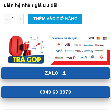
Liên hệ nhận giá ưu đãi
Độ Gập Gương Lên Xuống Kính Xe Mazda 3 số lượng
THÊM VÀO GIỎ HÀNG
ZALO
0949 60 3979