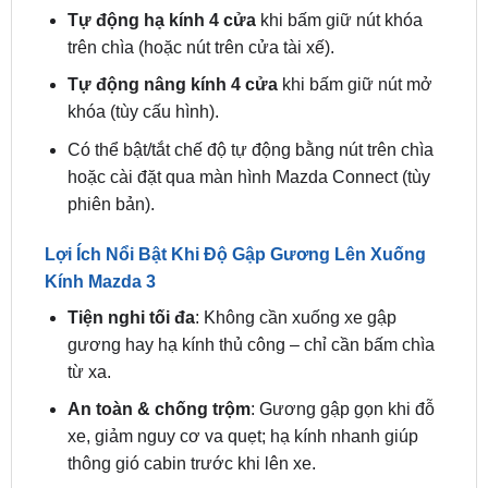
Tự động nâng kính 4 cửa
khi bấm giữ nút mở
khóa (tùy cấu hình).
Có thể bật/tắt chế độ tự động bằng nút trên chìa
hoặc cài đặt qua màn hình Mazda Connect (tùy
phiên bản).
Lợi Ích Nổi Bật Khi Độ Gập Gương Lên Xuống
Kính Mazda 3
Tiện nghi tối đa
: Không cần xuống xe gập
gương hay hạ kính thủ công – chỉ cần bấm chìa
từ xa.
An toàn & chống trộm
: Gương gập gọn khi đỗ
xe, giảm nguy cơ va quẹt; hạ kính nhanh giúp
thông gió cabin trước khi lên xe.
Sang trọng, đẳng cấp
: Tính năng chỉ có trên
các phiên bản cao cấp ở thị trường quốc tế –