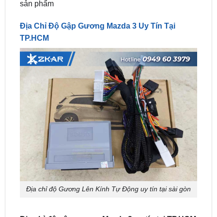
Địa Chỉ Độ Gập Gương Mazda 3 Uy Tín Tại
TP.HCM
Địa chỉ độ Gương Lên Kính Tự Động uy tín tại sài gòn
Địa chỉ độ gập gương Mazda 3 uy tín tại TP.HCM
là từ khóa được nhiều chủ xe tìm kiếm khi muốn