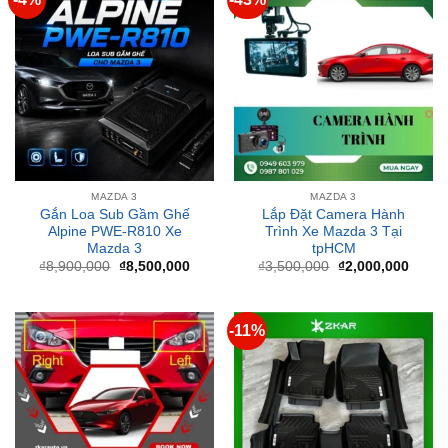
MAZDA 3
MAZDA 3
Gắn Loa Sub Gầm Ghế
Lắp Đặt Camera Hành
Alpine PWE-R810 Xe
Trình Xe Mazda 3 Tại
Mazda 3
tpHCM
Giá
Giá
Giá
Giá
₫
8,900,000
₫
8,500,000
₫
3,500,000
₫
2,000,000
gốc
hiện
gốc
hiện
là:
tại
là:
tại
₫8,900,000.
là:
₫3,500,000.
là:
₫8,500,000.
₫2,00
-11%