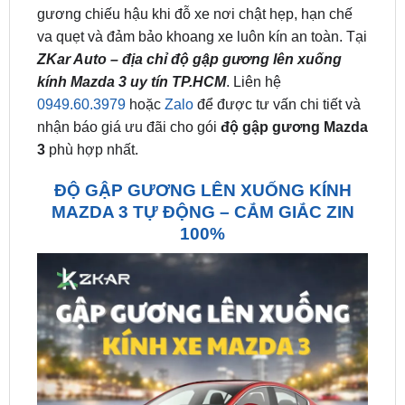
ZKar Auto – địa chỉ độ gập gương lên xuống
kính Mazda 3 uy tín TP.HCM
. Liên hệ
0949.60.3979
hoặc
Zalo
để được tư vấn chi tiết và
nhận báo giá ưu đãi cho gói
độ gập gương Mazda
3
phù hợp nhất.
ĐỘ GẬP GƯƠNG LÊN XUỐNG KÍNH
MAZDA 3 TỰ ĐỘNG – CẮM GIẮC ZIN
100%