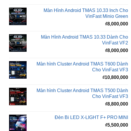
₫
VinFast Minio Green
₫
8,000,000
Màn Hình Android TMAS 10.33 Dành Cho
VinFast VF2
₫
8,000,000
Màn hình Cluster Android TMAS T600 Dành
Cho VinFast VF3
₫
10,800,000
Màn hình Cluster Android TMAS T500 Dành
Cho VinFast VF3
₫
8,800,000
Đèn Bi LED X-LIGHT F+ PRO MINI
₫
5,500,000
BÀI VIẾT MỚI