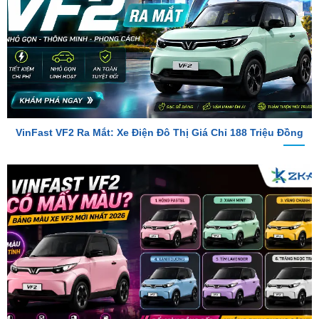
VinFast VF2 Ra Mắt: Xe Điện Đô Thị Giá Chỉ 188 Triệu Đồng
VinFast VF2 Có Mấy Màu? Bảng Màu Xe VF2 Mới Nhất 2026