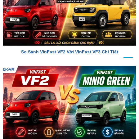
So Sánh VinFast VF2 Với VinFast VF3 Chi Tiết
So Sánh VinFast VF2 Với VinFast Minio Green Chi Tiết