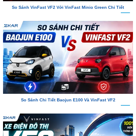
So Sánh Chi Tiết Baojun E100 Và VinFast VF2