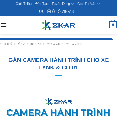
Skip
Giới Thiệu
Đào Tạo
Tuyển Dụng
Góc Tư Vấn
to
ƯU ĐÃI Ô TÔ VINFAST
content
0
rang chủ
/
Đồ Chơi Theo Xe
/
Lynk & Co
/
Lynk & Co 01
GẮN CAMERA HÀNH TRÌNH CHO XE
LYNK & CO 01