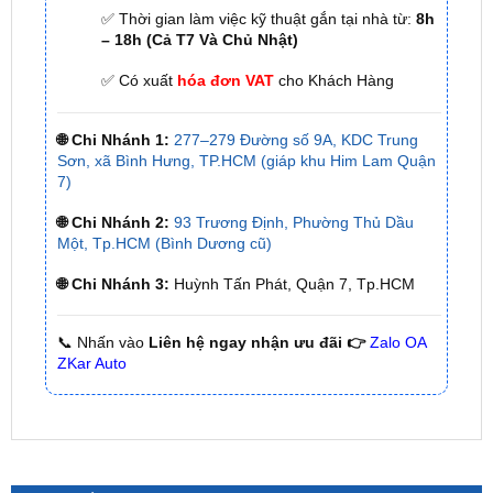
✅ Có xuất
hóa đơn VAT
cho Khách Hàng
🌐 Chi Nhánh 1:
277–279 Đường số 9A, KDC Trung
Sơn, xã Bình Hưng, TP.HCM (giáp khu Him Lam Quận
7)
🌐 Chi Nhánh 2:
93 Trương Định, Phường Thủ Dầu
Một, Tp.HCM (Bình Dương cũ)
🌐 Chi Nhánh 3:
Huỳnh Tấn Phát, Quận 7, Tp.HCM
📞 Nhấn vào
Liên hệ ngay nhận ưu đãi 👉
Zalo OA
ZKar Auto
SẢN PHẨM MỚI
Camera 360 Safeview S200