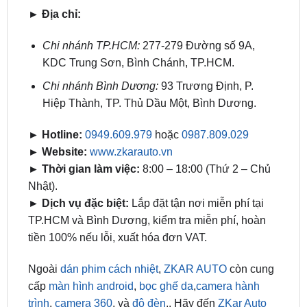
Chi nhánh TP.HCM:
277-279 Đường số 9A,
KDC Trung Sơn, Bình Chánh, TP.HCM.
Chi nhánh Bình Dương:
93 Trương Định, P.
Hiệp Thành, TP. Thủ Dầu Một, Bình Dương.
► Hotline:
0949.609.979
hoặc
0987.809.029
► Website:
www.zkarauto.vn
► Thời gian làm việc:
8:00 – 18:00 (Thứ 2 – Chủ
Nhật).
► Dịch vụ đặc biệt:
Lắp đặt tận nơi miễn phí tại
TP.HCM và Bình Dương, kiểm tra miễn phí, hoàn
tiền 100% nếu lỗi, xuất hóa đơn VAT.
Ngoài
dán phim cách nhiệt
,
ZKAR AUTO
còn cung
cấp
màn hình android
,
bọc ghế da
,
camera hành
trình
,
camera 360
, và
độ đèn
,. Hãy đến
ZKar Auto
ngay để bảo vệ xe của bạn!