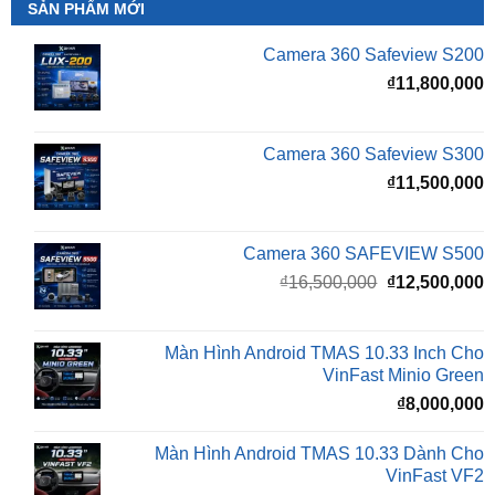
₫
11,800,000
Camera 360 Safeview S300
₫
11,500,000
Camera 360 SAFEVIEW S500
Giá
G
₫
16,500,000
₫
12,500,000
gốc
h
là:
t
₫16,500,000.
l
Màn Hình Android TMAS 10.33 Inch Cho
₫
VinFast Minio Green
₫
8,000,000
Màn Hình Android TMAS 10.33 Dành Cho
VinFast VF2
₫
8,000,000