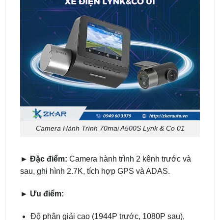
Camera Hành Trình 70mai A500S Lynk & Co 01
► Đặc điểm:
Camera hành trình 2 kênh trước và
sau, ghi hình 2.7K, tích hợp GPS và ADAS.
► Ưu điểm:
Độ phân giải cao (1944P trước, 1080P sau),
đảm bảo hình ảnh sắc nét, rõ ràng.
Công nghệ 3D DNR và WDR cải thiện chất