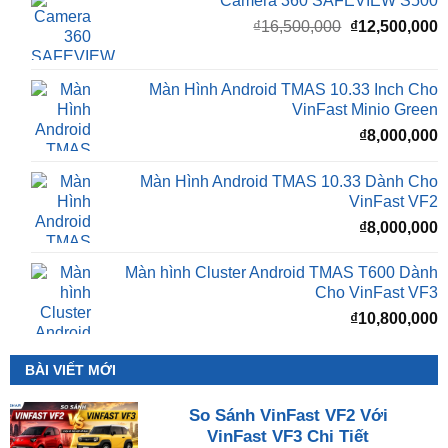
Camera 360 SAFEVIEW S500
Giá
G
₫
16,500,000
₫
12,500,000
gốc
h
là:
t
₫16,500,000.
l
Màn Hình Android TMAS 10.33 Inch Cho
₫
VinFast Minio Green
₫
8,000,000
Màn Hình Android TMAS 10.33 Dành Cho
VinFast VF2
₫
8,000,000
Màn hình Cluster Android TMAS T600 Dành
Cho VinFast VF3
₫
10,800,000
BÀI VIẾT MỚI
So Sánh VinFast VF2 Với
VinFast VF3 Chi Tiết