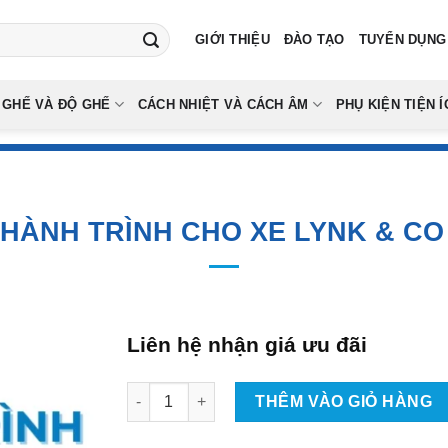
GIỚI THIỆU
ĐÀO TẠO
TUYỂN DỤNG
 GHẾ VÀ ĐỘ GHẾ
CÁCH NHIỆT VÀ CÁCH ÂM
PHỤ KIỆN TIỆN Í
ÀNH TRÌNH CHO XE LYNK & CO 
Liên hệ nhận giá ưu đãi
Gắn Camera Hành Trình Cho Xe Lynk & Co 06 
THÊM VÀO GIỎ HÀNG