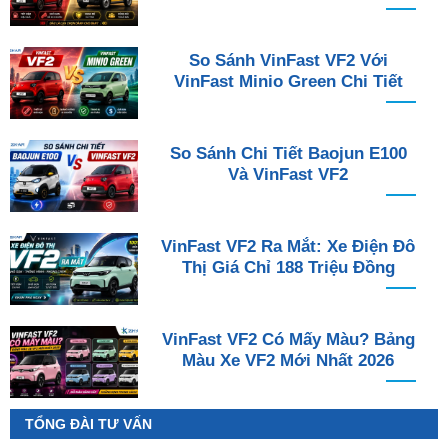
So Sánh VinFast VF2 Với
VinFast Minio Green Chi Tiết
So Sánh Chi Tiết Baojun E100
Và VinFast VF2
VinFast VF2 Ra Mắt: Xe Điện Đô
Thị Giá Chỉ 188 Triệu Đồng
VinFast VF2 Có Mấy Màu? Bảng
Màu Xe VF2 Mới Nhất 2026
TỔNG ĐÀI TƯ VẤN