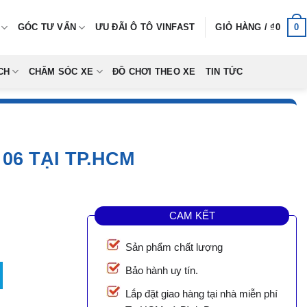
0
GÓC TƯ VẤN
ƯU ĐÃI Ô TÔ VINFAST
GIỎ HÀNG /
₫
0
CH
CHĂM SÓC XE
ĐỒ CHƠI THEO XE
TIN TỨC
06 TẠI TP.HCM
CAM KẾT
Sản phẩm chất lượng
Tại TP.HCM số lượng
Bảo hành uy tín.
Lắp đặt giao hàng tại nhà miễn phí