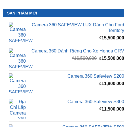
SẢN PHẨM MỚI
Camera 360 SAFEVIEW LUX Dành Cho Ford
Territory
₫
15,500,000
Camera 360 Dành Riêng Cho Xe Honda CRV
Giá
G
₫
16,500,000
₫
15,500,000
gốc
h
là:
t
₫16,500,000.
l
Camera 360 Safeview S200
₫
₫
11,800,000
Camera 360 Safeview S300
₫
11,500,000