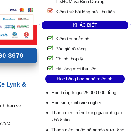
Tp.HCM và Bình Dương.
Kiểm thử hài lòng mới thu tiền.
KHÁC BIỆT
Kiểm tra miễn phí
Báo giá rõ ràng
60 3979
Chi phí hợp lý
Hài lòng mới thu tiền
Học bổng học nghề miễn phí
Xe Lynk &
Học bổng trị giá 25.000.000 đồng
Học sinh, sinh viên nghèo
ình bảo vệ
Thanh niên miền Trung gia đình gặp
khó khăn
 C3M,
Thanh niên thuộc hộ nghèo vượt khó