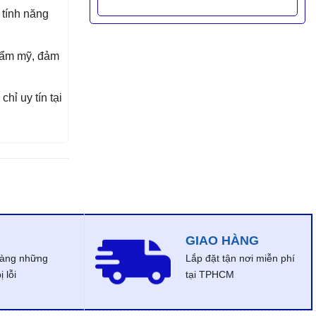
 tính năng
hẩm mỹ, đảm
chỉ uy tín tại
GIAO HÀNG
dàng những
Lắp đặt tận nơi miễn phí
 lỗi
tại TPHCM