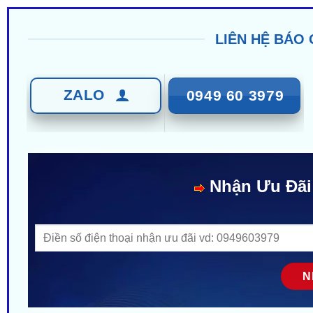
LIÊN HỆ BÁO 
ZALO
0949 60 3979
Nhận Ưu Đãi