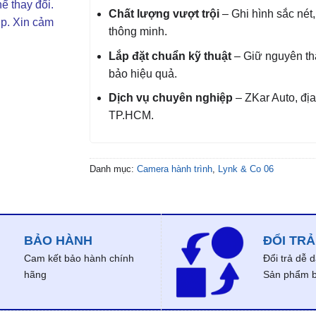
ể thay đổi.
Chất lượng vượt trội
– Ghi hình sắc nét,
ợp. Xin cảm
thông minh.
Lắp đặt chuẩn kỹ thuật
– Giữ nguyên t
bảo hiệu quả.
Dịch vụ chuyên nghiệp
– ZKar Auto, địa 
TP.HCM.
Danh mục:
Camera hành trình
,
Lynk & Co 06
BẢO HÀNH
ĐỔI TRẢ
Cam kết bảo hành chính
Đổi trả dễ 
hãng
Sản phẩm bị