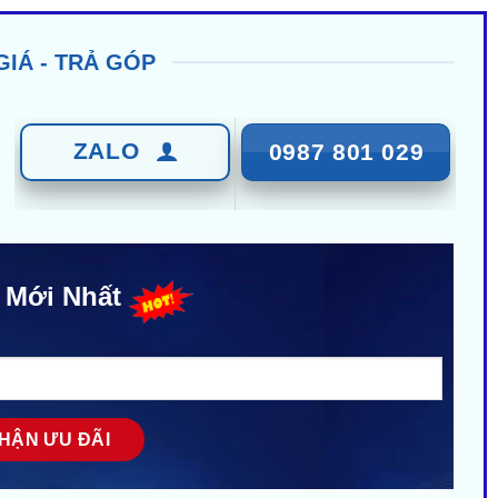
GIÁ - TRẢ GÓP
ZALO
0987 801 029
 Mới Nhất