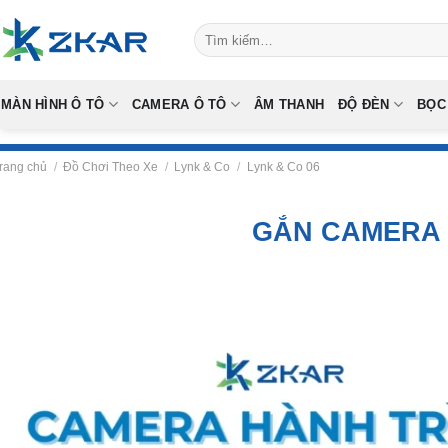
Skip
Tìm
to
kiếm:
content
MÀN HÌNH Ô TÔ
CAMERA Ô TÔ
ÂM THANH
ĐỘ ĐÈN
BỌC
rang chủ
/
Đồ Chơi Theo Xe
/
Lynk & Co
/
Lynk & Co 06
GẮN CAMERA H