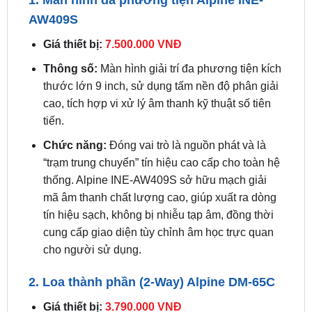
Chi Tiết Các Thành Phần Trong Combo Alpine
Hệ Thống 5.1
1. Màn hình đa phương tiện Alpine INE-
AW409S
Giá thiết bị:
7.500.000 VNĐ
Thông số:
Màn hình giải trí đa phương tiện kích
thước lớn 9 inch, sử dụng tấm nền độ phân giải
cao, tích hợp vi xử lý âm thanh kỹ thuật số tiên
tiến.
Chức năng:
Đóng vai trò là nguồn phát và là
“trạm trung chuyển” tín hiệu cao cấp cho toàn hệ
thống. Alpine INE-AW409S sở hữu mạch giải
mã âm thanh chất lượng cao, giúp xuất ra dòng
tín hiệu sạch, không bị nhiễu tạp âm, đồng thời
cung cấp giao diện tùy chỉnh âm học trực quan
cho người sử dụng.