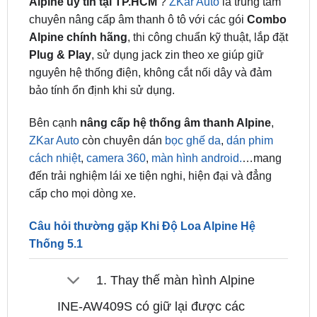
Bạn đang tìm
địa chỉ độ gói hệ thống âm thanh
Alpine uy tín tại TP.HCM
?
ZKar Auto
là trung tâm
chuyên nâng cấp âm thanh ô tô với các gói
Combo
Alpine chính hãng
, thi công chuẩn kỹ thuật, lắp đặt
Plug & Play
, sử dụng jack zin theo xe giúp giữ
nguyên hệ thống điện, không cắt nối dây và đảm
bảo tính ổn định khi sử dụng.
Bên cạnh
nâng cấp hệ thống âm thanh Alpine
,
ZKar Auto
còn chuyên dán
bọc ghế da
,
dán phim
cách nhiệt
,
camera 360
,
màn hình android.
…mang
đến trải nghiệm lái xe tiện nghi, hiện đại và đẳng
cấp cho mọi dòng xe.
Câu hỏi thường gặp Khi Độ Loa Alpine Hệ
Thống 5.1