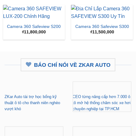
LUX Dành Cho Ford
Cho Xe Honda CRV
Territory
Giá
Giá
₫
15,500,000
₫
16,500,000
₫
15,500,000
gốc
hiện
là:
tại
₫16,500,000.
là:
₫15,
Camera 360 Safeview S200
Camera 360 Safeview S300
₫
11,800,000
₫
11,500,000
BÁO CHÍ NÓI VỀ ZKAR AUTO
ZKar Auto tài trợ học bổng kỹ
CEO từng nâng cấp hơn 7.000 ô
thuật ô tô cho thanh niên nghèo
tô mở hệ thống chăm sóc xe hơi
vượt khó
chuyên nghiệp tại TP.HCM