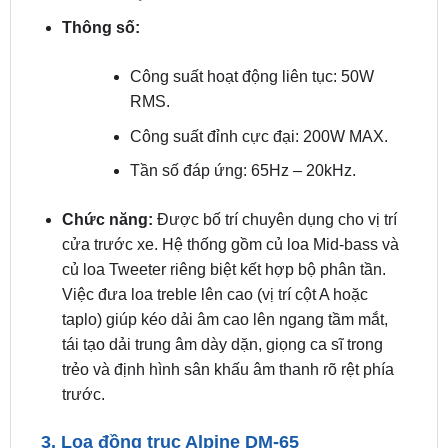
2. Loa thành phần (2-Way) Alpine DM-65C
Giá thiết bị:
3.790.000 VNĐ
Thông số:
Công suất hoạt động liên tục: 50W
RMS.
Công suất đỉnh cực đại: 200W MAX.
Tần số đáp ứng: 65Hz – 20kHz.
Chức năng:
Được bố trí chuyên dụng cho vị trí
cửa trước xe. Hệ thống gồm củ loa Mid-bass và
củ loa Tweeter riêng biệt kết hợp bộ phân tần.
Việc đưa loa treble lên cao (vị trí cột A hoặc
taplo) giúp kéo dải âm cao lên ngang tầm mắt,
tái tạo dải trung âm dày dặn, giọng ca sĩ trong