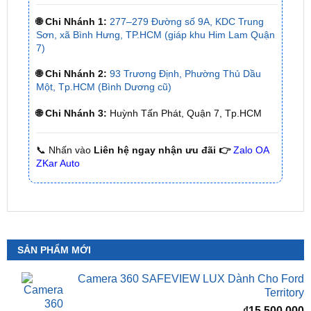
✅ Thời gian làm việc kỹ thuật gắn tại nhà từ:
8h
– 18h (Cả T7 Và Chủ Nhật)
✅ Có xuất
hóa đơn VAT
cho Khách Hàng
🌐 Chi Nhánh 1:
277–279 Đường số 9A, KDC Trung
Sơn, xã Bình Hưng, TP.HCM (giáp khu Him Lam Quận
7)
🌐 Chi Nhánh 2:
93 Trương Định, Phường Thủ Dầu
Một, Tp.HCM (Bình Dương cũ)
🌐 Chi Nhánh 3:
Huỳnh Tấn Phát, Quận 7, Tp.HCM
📞 Nhấn vào
Liên hệ ngay nhận ưu đãi 👉
Zalo OA
ZKar Auto
SẢN PHẨM MỚI