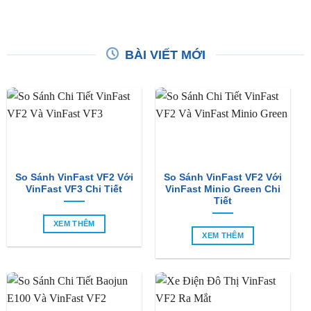
Độ Combo Âm Thanh Cho
GÓI ĐỘ ÂM THANH
Xe Toyota Camry
Độ Combo Âm Thanh Cho
₫
6,400,000
Xe Toyota Land Cruiser
₫
94,268,000
BÀI VIẾT MỚI
So Sánh VinFast VF2 Với
So Sánh VinFast VF2 Với
VinFast VF3 Chi Tiết
VinFast Minio Green Chi
Tiết
XEM THÊM
XEM THÊM