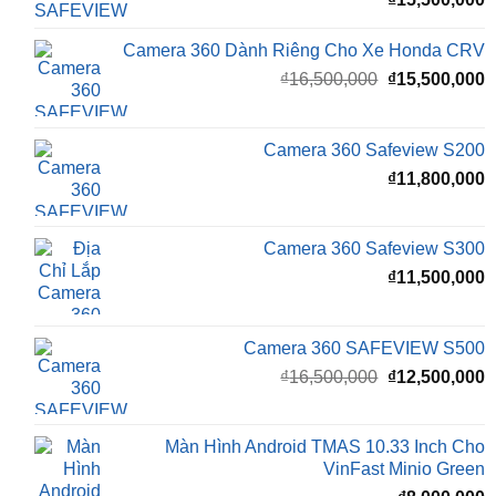
Camera 360 SAFEVIEW LUX Dành Cho Ford
Territory
₫
15,500,000
Camera 360 Dành Riêng Cho Xe Honda CRV
Giá
G
₫
16,500,000
₫
15,500,000
gốc
h
là:
t
₫16,500,000.
l
Camera 360 Safeview S200
₫
₫
11,800,000
Camera 360 Safeview S300
₫
11,500,000
Camera 360 SAFEVIEW S500
Giá
G
₫
16,500,000
₫
12,500,000
gốc
h