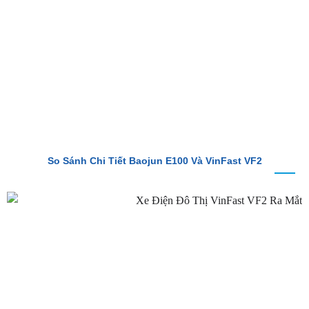
So Sánh VinFast VF2 Với VinFast Minio Green Chi Tiết
So Sánh Chi Tiết Baojun E100 Và VinFast VF2