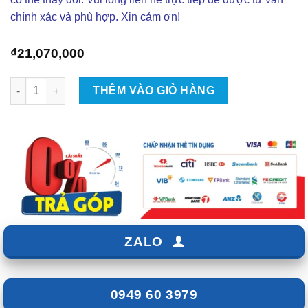
chính xác và phù hợp. Xin cảm ơn!
₫
21,070,000
Gói Độ Loa Hệ Thống Âm Thanh Alpine 5.1 - ZKar Auto số lượn
THÊM VÀO GIỎ HÀNG
ZALO
0949 60 3979