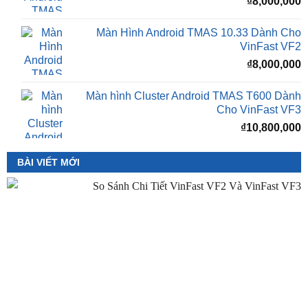
là:
t
₫16,500,000.
l
Màn Hình Android TMAS 10.33 Inch Cho
₫
VinFast Minio Green
₫
8,000,000
Màn Hình Android TMAS 10.33 Dành Cho
VinFast VF2
₫
8,000,000
Màn hình Cluster Android TMAS T600 Dành
Cho VinFast VF3
₫
10,800,000
BÀI VIẾT MỚI