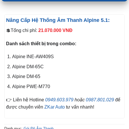
Nâng Cấp Hệ Thống Âm Thanh Alpine 5.1:
💲Tổng chi phí:
21.070.000
VNĐ
Danh sách thiết bị trong combo:
Alpine INE-AW409S
Alpine DM-65C
Alpine DM-65
Alpine PWE-M770
👉 Liên hệ Hotline
0949.603.979
hoặc
0987.801.029
để
được chuyên viên
ZKar Auto
tư vấn nhanh!
Danh mục:
Gói Độ Âm Thanh