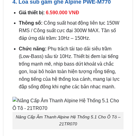
lan tỏa đều khoang cabin mà không cần đục
khoét tapi cửa để đặt loa treble rời.
4. Loa sub gầm ghế Alpine PWE-M770
Giá thiết bị:
6.590.000 VNĐ
Thông số:
Công suất hoạt động liên tục 150W
RMS / Công suất cực đại 300W MAX. Tần số
đáp ứng dải trầm: 10Hz – 150Hz.
Chức năng:
Phụ trách tái tạo dải siêu trầm
(Low-Bass) sâu từ 10Hz. Thiết bị đem lại tiếng
trống mạnh mẽ, nhịp bass dứt khoát và chắc
gọn, loại bỏ hoàn toàn hiện tượng rỗng tiếng,
nông tiếng của hệ thống loa cánh, mang lại lực
đập sống động khi nghe các bản nhạc mạnh.