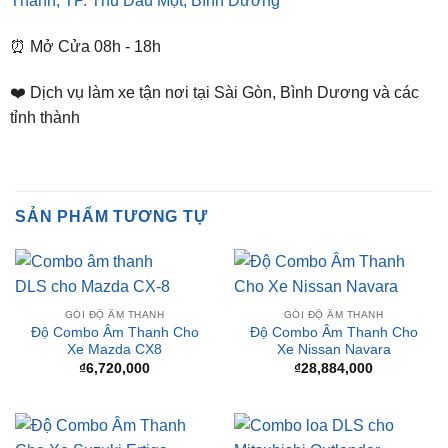
7)
📌 Chi Nhánh Bình Dương:
93 Trương Định, P. Hiệp
Thành, TP. Thủ Dầu Một, Bình Dương
⏰ Mở Cửa 08h - 18h
❤️ Dịch vụ làm xe tận nơi tại Sài Gòn, Bình Dương và các
tỉnh thành
SẢN PHẨM TƯƠNG TỰ
GÓI ĐỘ ÂM THANH
GÓI ĐỘ ÂM THANH
Độ Combo Âm Thanh Cho
Độ Combo Âm Thanh Cho
Xe Mazda CX8
Xe Nissan Navara
₫
6,720,000
₫
28,884,000