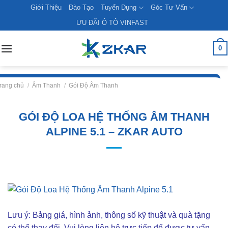
Skip
Giới Thiệu
Đào Tạo
Tuyển Dụng
Góc Tư Vấn
to
ƯU ĐÃI Ô TÔ VINFAST
content
0
rang chủ
/
Âm Thanh
/
Gói Độ Âm Thanh
GÓI ĐỘ LOA HỆ THỐNG ÂM THANH
ALPINE 5.1 – ZKAR AUTO
Lưu ý: Bảng giá, hình ảnh, thông số kỹ thuật và quà tặng
có thể thay đổi. Vui lòng liên hê trực tiếp để được tư vấn