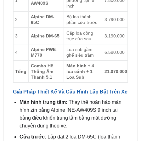
Tên sản
Phân loại sản
Đơn giá
STT
phẩm
phẩm
(VNĐ)
Màn hình đa
Alpine INE-
1
phương tiện 9
7.500.000
AW409S
inch
Alpine DM-
Bộ loa thành
2
3.790.000
65C
phần cửa trước
Cặp loa đồng
3
Alpine DM-65
3.190.000
trục cửa sau
Alpine PWE-
Loa sub gầm
4
6.590.000
M770
ghế siêu trầm
Combo Hệ
Màn hình + 4
Tổng
Thống Âm
loa cánh + 1
21.070.000
Thanh 5.1
Loa Sub
Giải Pháp Thiết Kế Và Cấu Hình Lắp Đặt Trên Xe
Màn hình trung tâm:
Thay thế hoàn hảo màn
hình zin bằng Alpine INE-AW409S 9 inch tại