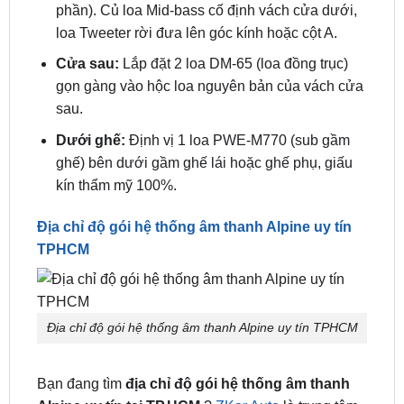
bảng điều khiển trung tâm bằng mặt dưỡng
chuyên dụng theo xe.
Cửa trước:
Lắp đặt 2 loa DM-65C (loa thành
phần). Củ loa Mid-bass cố định vách cửa dưới,
loa Tweeter rời đưa lên góc kính hoặc cột A.
Cửa sau:
Lắp đặt 2 loa DM-65 (loa đồng trục)
gọn gàng vào hộc loa nguyên bản của vách cửa
sau.
Dưới ghế:
Định vị 1 loa PWE-M770 (sub gầm
ghế) bên dưới gầm ghế lái hoặc ghế phụ, giấu
kín thẩm mỹ 100%.
Địa chỉ độ gói hệ thống âm thanh Alpine uy tín
TPHCM
Địa chỉ độ gói hệ thống âm thanh Alpine uy tín TPHCM