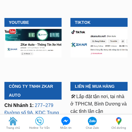
YOUTUBE
TIKTOK
CÔNG TY TNHH ZKAR
LIÊN HỆ MUA HÀNG
AUTO
🛠️
Lắp đặt tận nơi, tại nhà
ở TPHCM, Bình Dương và
Trang chủ
Hotline Tư Vấn
Nhắn tin
Chat Zalo
Chỉ đường
Chi Nhánh 1:
277–279