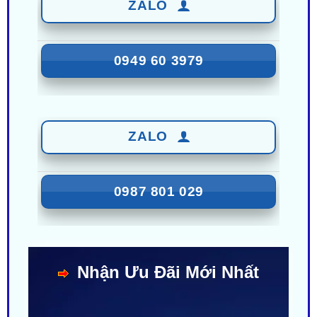
LIÊN HỆ BÁO GIÁ - TRẢ GÓP
ZALO
0949 60 3979
ZALO
0987 801 029