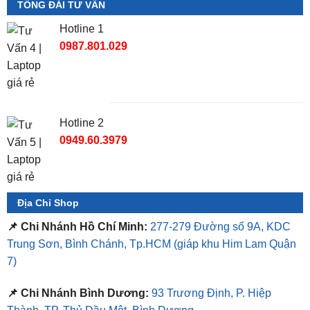
VinFast VF2 Có Mấy Màu? Bảng Màu Xe VF2 Mới Nhất 2026
TỔNG ĐÀI TƯ VẤN
Hotline 1
0987.801.029
Hotline 2
0949.60.3979
Địa Chỉ Shop
📌 Chi Nhánh Hồ Chí Minh:
277-279 Đường số 9A, KDC
Trung Sơn, Bình Chánh, Tp.HCM
(giáp khu Him Lam Quận