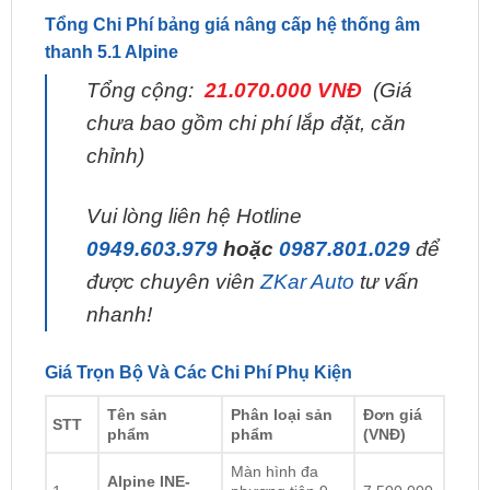
Nâng Cấp Âm Thanh Alpine Hệ Thống 5.1 Cho Ô Tô –
21TR070
Tổng Chi Phí bảng giá nâng cấp hệ thống âm
thanh 5.1 Alpine
Tổng cộng:
21.070.000 VNĐ
(Giá
chưa bao gồm chi phí lắp đặt, căn
chỉnh)
Vui lòng liên hệ Hotline
0949.603.979
hoặc
0987.801.029
để
được chuyên viên
ZKar Auto
tư vấn
nhanh!
Giá Trọn Bộ Và Các Chi Phí Phụ Kiện