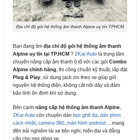
Địa chỉ độ gói hệ thống âm thanh Alpine uy tín TPHCM
Bạn đang tìm
địa chỉ độ gói hệ thống âm thanh
Alpine uy tín tại TP.HCM
?
ZKar Auto
là trung tâm
chuyên nâng cấp âm thanh ô tô với các gói
Combo
Alpine chính hãng
, thi công chuẩn kỹ thuật, lắp đặt
Plug & Play
, sử dụng jack zin theo xe giúp giữ
nguyên hệ thống điện, không cắt nối dây và đảm
bảo tính ổn định khi sử dụng.
Bên cạnh
nâng cấp hệ thống âm thanh Alpine
,
ZKar Auto
còn chuyên dán
bọc ghế da
,
dán phim
cách nhiệt
,
camera 360
,
màn hình android.
…mang
đến trải nghiệm lái xe tiện nghi, hiện đại và đẳng
cấp cho mọi dòng xe.
Câu hỏi thường gặp Khi Độ Loa Alpine Hệ