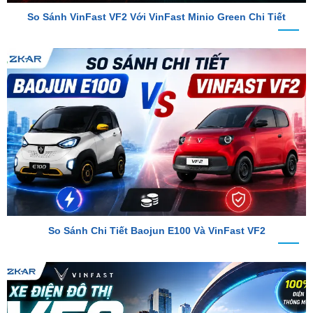
So Sánh Chi Tiết Baojun E100 Và VinFast VF2