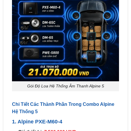
Gói Độ Loa Hệ Thống Âm Thanh Alpine 5
Chi Tiết Các Thành Phần Trong Combo Alpine
Hệ Thống 5
1. Alpine PXE-M60-4
Giá thiết bị:
7.500.000 VNĐ
Thông số:
Bộ xử lý tín hiệu âm thanh số DSP 6