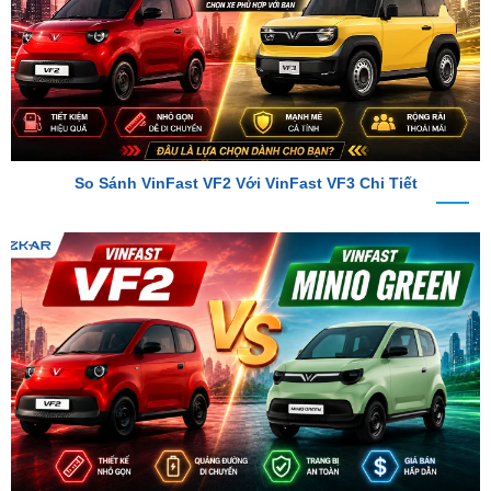
So Sánh VinFast VF2 Với VinFast VF3 Chi Tiết
So Sánh VinFast VF2 Với VinFast Minio Green Chi Tiết