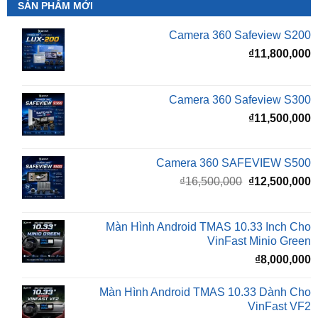
₫
11,800,000
Camera 360 Safeview S300
₫
11,500,000
Camera 360 SAFEVIEW S500
Giá
G
₫
16,500,000
₫
12,500,000
gốc
h
là:
t
₫16,500,000.
l
Màn Hình Android TMAS 10.33 Inch Cho
₫
VinFast Minio Green
₫
8,000,000
Màn Hình Android TMAS 10.33 Dành Cho
VinFast VF2
₫
8,000,000