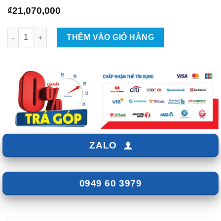
₫
21,070,000
Gói Độ Loa Hệ Thống Âm Thanh Alpine 5 - ZKar Auto số lượng
THÊM VÀO GIỎ HÀNG
ZALO
0949 60 3979