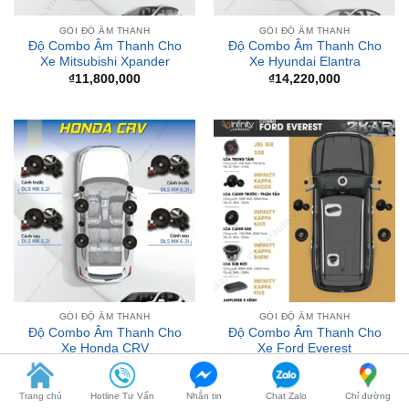
Xe Mitsubishi Xpander
Xe Hyundai Elantra
₫
11,800,000
₫
14,220,000
GÓI ĐỘ ÂM THANH
GÓI ĐỘ ÂM THANH
Độ Combo Âm Thanh Cho
Độ Combo Âm Thanh Cho
Xe Honda CRV
Xe Ford Everest
₫
7,280,000
₫
47,554,000
Trang chủ
Hotline Tư Vấn
Nhắn tin
Chat Zalo
Chỉ đường