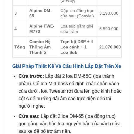
65
cửa sau (Coaxial)
Alpine PWE-
Loa sub gầm ghế
4
6.590.000
M770
siêu trầm
Combo Hệ
Trọn bộ DSP + 4
Tổng
Thống Âm
Loa cánh + 1
21.070.000
Thanh 5
Loa Sub
Giải Pháp Thiết Kế Và Cấu Hình Lắp Đặt Trên Xe
Cửa trước:
Lắp đặt 2 loa DM-65C (loa thành
phần). Củ loa Mid-bass cố định chắc chắn vách
cửa dưới, loa Tweeter rời đưa lên góc kính hoặc
cột A để hướng dải âm cao trực diện đến tai
người nghe.
Cửa sau:
Lắp đặt 2 loa DM-65 (loa đồng trục)
gọn gàng vào hộc loa nguyên bản của vách cửa
sau xe để bổ trợ âm nền.
Dưới ghế:
Định vị 1 loa PWE-M770 (sub gầm
ghế) bên dưới gầm ghế lái hoặc ghế phụ, giấu