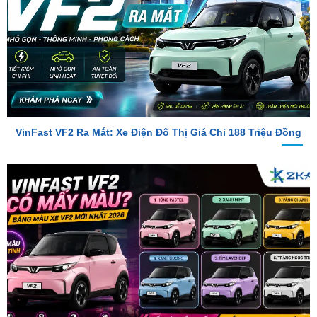
VinFast VF2 Ra Mắt: Xe Điện Đô Thị Giá Chỉ 188 Triệu Đồng
VinFast VF2 Có Mấy Màu? Bảng Màu Xe VF2 Mới Nhất 2026