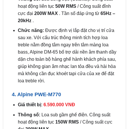
20kHz
.
Chức năng:
Được định vị lắp đặt cho vị trí cửa
sau xe. Với cấu trúc thông minh tích hợp loa
treble nằm đồng tâm ngay trên tâm màng loa
bass, Alpine DM-65 bổ trợ dải nền âm thanh dầy
dặn cho toàn bộ hàng ghế hành khách phía sau,
giúp không gian âm nhạc lan tỏa đều và hài hòa
mà không cần đục khoét tapi cửa của xe để đặt
loa treble rời.
4. Alpine PWE-M770
Giá thiết bị:
6.590.000 VNĐ
Thông số:
Loa sub gầm ghế điện. Công suất
hoạt động liên tục
150W RMS
/ Công suất cực
đại
300W MAX
.
Chức năng:
Phụ trách tái tạo dải siêu trầm