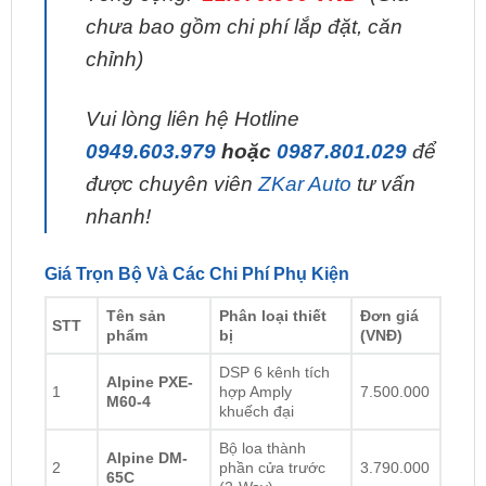
chỉnh)
Vui lòng liên hệ Hotline
0949.603.979
hoặc
0987.801.029
để
được chuyên viên
ZKar Auto
tư vấn
nhanh!
Giá Trọn Bộ Và Các Chi Phí Phụ Kiện
Tên sản
Phân loại thiết
Đơn giá
STT
phẩm
bị
(VNĐ)
DSP 6 kênh tích
Alpine PXE-
1
hợp Amply
7.500.000
M60-4
khuếch đại
Bộ loa thành
Alpine DM-
2
phần cửa trước
3.790.000
65C
(2-Way)
Alpine DM-
Cặp loa đồng trục
3
3.190.000