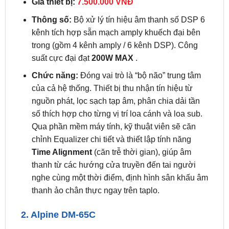
kênh tích hợp sẵn mạch amply khuếch đại bên
trong (gồm 4 kênh amply / 6 kênh DSP). Công
suất cực đại đạt
200W MAX
.
Chức năng:
Đóng vai trò là “bộ não” trung tâm
của cả hệ thống. Thiết bị thu nhận tín hiệu từ
nguồn phát, lọc sạch tạp âm, phân chia dải tần
số thích hợp cho từng vị trí loa cánh và loa sub.
Qua phần mềm máy tính, kỹ thuật viên sẽ căn
chỉnh Equalizer chi tiết và thiết lập tính năng
Time Alignment
(căn trễ thời gian), giúp âm
thanh từ các hướng cửa truyền đến tai người
nghe cùng một thời điểm, định hình sân khấu âm
thanh ảo chân thực ngay trên taplo.
2. Alpine DM-65C
Giá thiết bị:
3.790.000 VNĐ
Thông số:
Loa thành phần (2-Way Component).