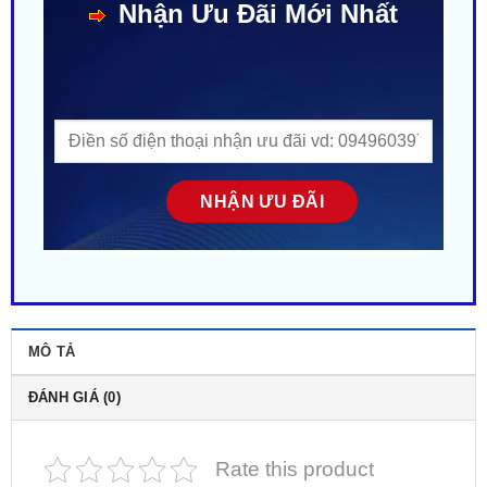
MÔ TẢ
ĐÁNH GIÁ (0)
Rate this product
Gói Độ Loa Hệ Thống Âm Thanh Alpine 5
là giải