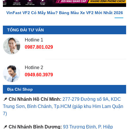
TỔNG ĐÀI TƯ VẤN
Hotline 1
0987.801.029
Hotline 2
0949.60.3979
Địa Chỉ Shop
📌 Chi Nhánh Hồ Chí Minh:
277-279 Đường số 9A, KDC
Trung Sơn, Bình Chánh, Tp.HCM
(giáp khu Him Lam Quận
7)
📌 Chi Nhánh Bình Dương:
93 Trương Định, P. Hiệp
Thành, TP. Thủ Dầu Một, Bình Dương