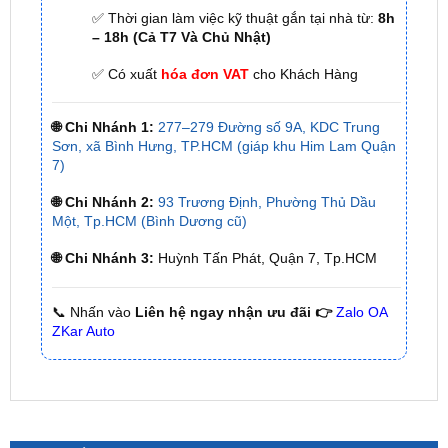
✅ Có xuất
hóa đơn VAT
cho Khách Hàng
🌐 Chi Nhánh 1:
277–279 Đường số 9A, KDC Trung
Sơn, xã Bình Hưng, TP.HCM (giáp khu Him Lam Quận
7)
🌐 Chi Nhánh 2:
93 Trương Định, Phường Thủ Dầu
Một, Tp.HCM (Bình Dương cũ)
🌐 Chi Nhánh 3:
Huỳnh Tấn Phát, Quận 7, Tp.HCM
📞 Nhấn vào
Liên hệ ngay nhận ưu đãi 👉
Zalo OA
ZKar Auto
SẢN PHẨM MỚI
Camera 360 Safeview S200