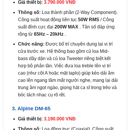
Công suất hoạt động liên tục
50W RMS
/ Công
suất đỉnh cực đại
200W MAX
. Tần số đáp ứng
rộng từ
65Hz – 20kHz
.
Chức năng:
Được bố trí chuyên dụng tại vị trí
cửa trước xe. Hệ thống bao gồm củ loa Mid-
bass dầy dặn và củ loa Tweeter riêng biệt kết
hợp bộ phân tần. Việc đưa loa treble lên vị trí
cao (như cột A hoặc mặt taplo) giúp kéo dải âm
cao lên ngang tầm mắt người nghe, mang lại dải
trung âm ngọt ngào, giọng hát ca sĩ trong trẻo và
bóc tách nhạc cụ rõ rệt.
3. Alpine DM-65
Giá thiết bị:
3.190.000 VNĐ
Thông số:
Loa đồng trục (Coaxial). Công suất
hoạt động liên tục
50W RMS
/ Công suất đỉnh
cực đại
200W MAX
. Tần số đáp ứng từ
65Hz –