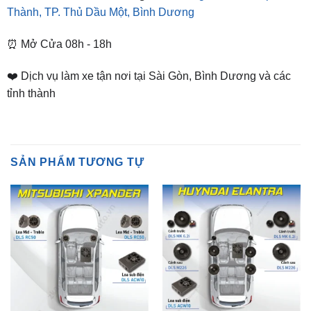
⏰ Mở Cửa 08h - 18h
❤️ Dịch vụ làm xe tận nơi tại Sài Gòn, Bình Dương và các
tỉnh thành
SẢN PHẨM TƯƠNG TỰ
GÓI ĐỘ ÂM THANH
GÓI ĐỘ ÂM THANH
Độ Combo Âm Thanh Cho
Độ Combo Âm Thanh Cho