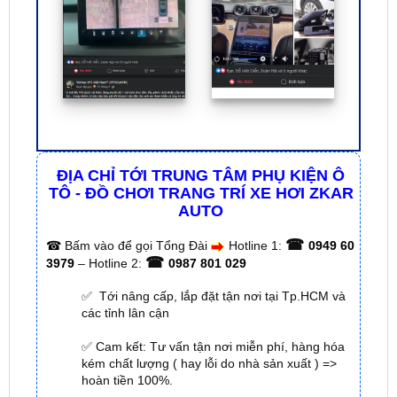
ĐỊA CHỈ TỚI TRUNG TÂM PHỤ KIỆN Ô
TÔ - ĐỒ CHƠI TRANG TRÍ XE HƠI ZKAR
AUTO
☎
☎
Bấm vào để gọi Tổng Đài
Hotline 1:
0949 60
☎
3979
– Hotline 2:
0987 801 029
✅ Tới nâng cấp, lắp đặt tận nơi tại Tp.HCM và
các tỉnh lân cận
✅ Cam kết: Tư vấn tận nơi miễn phí, hàng hóa
kém chất lượng ( hay lỗi do nhà sản xuất ) =>
hoàn tiền 100%.
✅ Thời gian làm việc kỹ thuật gắn tại nhà từ:
8h
– 18h (Cả T7 Và Chủ Nhật)