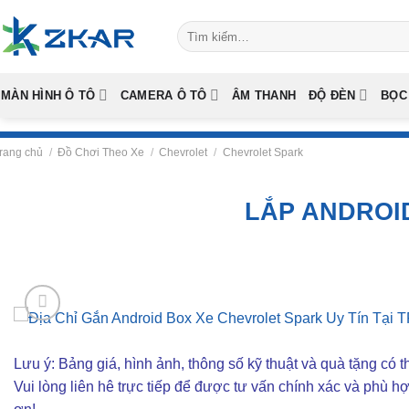
Skip
Tìm
to
kiếm:
content
MÀN HÌNH Ô TÔ
CAMERA Ô TÔ
ÂM THANH
ĐỘ ĐÈN
BỌC
rang chủ
/
Đồ Chơi Theo Xe
/
Chevrolet
/
Chevrolet Spark
LẮP ANDROI
Lưu ý: Bảng giá, hình ảnh, thông số kỹ thuật và quà tặng có th
Vui lòng liên hê trực tiếp để được tư vấn chính xác và phù h