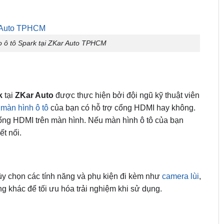
ho ô tô Spark tại ZKar Auto TPHCM
k
tại
ZKar Auto
được thực hiện bởi đội ngũ kỹ thuật viên
m
màn hình ô tô
của bạn có hỗ trợ cổng HDMI hay không.
ng HDMI trên màn hình. Nếu màn hình ô tô của bạn
t nối.
tùy chọn các tính năng và phụ kiện đi kèm như
camera lùi
,
g khác để tối ưu hóa trải nghiệm khi sử dụng.