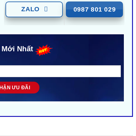
ZALO
0987 801 029
 Mới Nhất