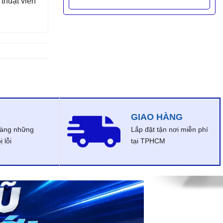
thuật viên
GIAO HÀNG
dàng những
Lắp đặt tận nơi miễn phí
 lỗi
tại TPHCM