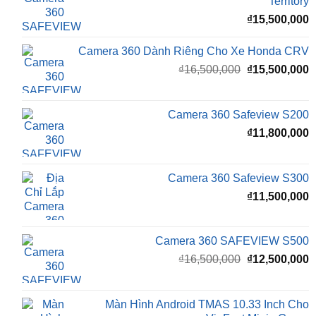
Territory
₫
15,500,000
Camera 360 Dành Riêng Cho Xe Honda CRV
Giá
G
₫
16,500,000
₫
15,500,000
gốc
h
là:
t
₫16,500,000.
l
Camera 360 Safeview S200
₫
₫
11,800,000
Camera 360 Safeview S300
₫
11,500,000
Camera 360 SAFEVIEW S500
Giá
G
₫
16,500,000
₫
12,500,000
gốc
h
là:
t
₫16,500,000.
l
Màn Hình Android TMAS 10.33 Inch Cho