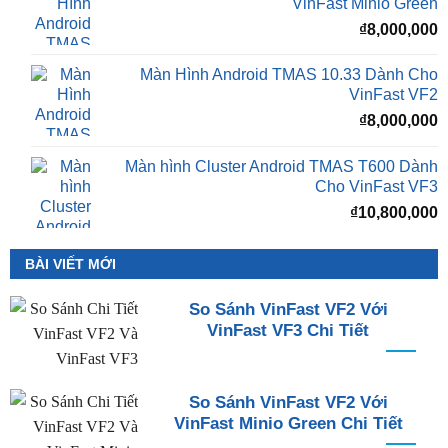
₫
VinFast Minio Green
₫
8,000,000
Màn Hình Android TMAS 10.33 Dành Cho
VinFast VF2
₫
8,000,000
Màn hình Cluster Android TMAS T600 Dành
Cho VinFast VF3
₫
10,800,000
BÀI VIẾT MỚI
So Sánh VinFast VF2 Với
VinFast VF3 Chi Tiết
So Sánh VinFast VF2 Với
VinFast Minio Green Chi Tiết