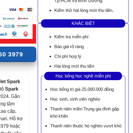
Tp.HCM và Bình Dương.
Kiểm thử hài lòng mới thu tiền.
KHÁC BIỆT
Kiểm tra miễn phí
Báo giá rõ ràng
60 3979
Chi phí hợp lý
Hài lòng mới thu tiền
Học bổng học nghề miễn phí
let Spark
 tô
Spark
Học bổng trị giá 25.000.000 đồng
2024. Gắn
Học sinh, sinh viên nghèo
ung tâm
Thanh niên miền Trung gia đình gặp
cao cấp,
khó khăn
hạn. Hỗ trợ
Thanh niên thuộc hộ nghèo vượt khó
3.979 hoặc