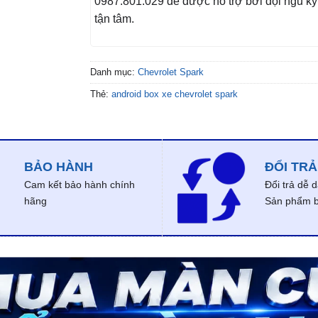
0987.801.029 để được hỗ trợ bởi đội ngũ kỹ 
tận tâm.
Danh mục:
Chevrolet Spark
Thẻ:
android box xe chevrolet spark
BẢO HÀNH
ĐỔI TRẢ
Cam kết bảo hành chính
Đổi trả dễ 
hãng
Sản phẩm bị