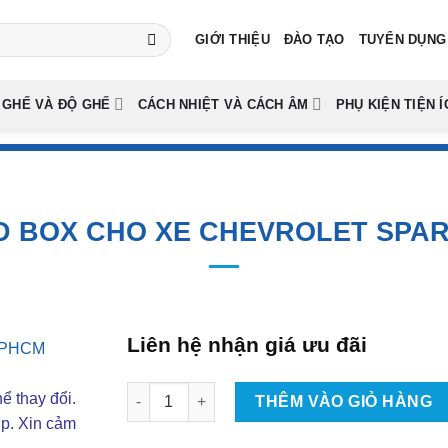
GIỚI THIỆU
ĐÀO TẠO
TUYỂN DỤNG
 GHẾ VÀ ĐỘ GHẾ
CÁCH NHIỆT VÀ CÁCH ÂM
PHỤ KIỆN TIỆN Í
D BOX CHO XE CHEVROLET SPAR
Liên hệ nhận giá ưu đãi
Lắp Android Box Cho Xe Chevrolet Spark Tại
ể thay đổi.
THÊM VÀO GIỎ HÀNG
ợp. Xin cảm