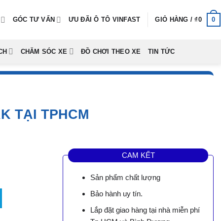
0
GÓC TƯ VẤN
ƯU ĐÃI Ô TÔ VINFAST
GIỎ HÀNG /
₫
0
CH
CHĂM SÓC XE
ĐỒ CHƠI THEO XE
TIN TỨC
K TẠI TPHCM
CAM KẾT
Sản phẩm chất lượng
 TpHCM số lượng
Bảo hành uy tín.
Lắp đặt giao hàng tại nhà miễn phí