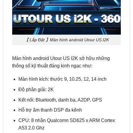
【 Lắp Đặt 】Màn hình android Utour US I2K
Màn hình android Utour US I2K sở hữu những
thông số kỹ thuật đáng kinh ngạc như:
Màn hình kích: thước 9, 10.25, 12, 14 inch
Độ phân giải: 2K
Kết nối: Bluetooth, danh bạ, A2DP, GPS
Hỗ trợ âm thanh DSP đa kênh
CPU: 8 nhân Qualcomn SD625 x ARM Cortex
A53 2.0 Ghz
Hỗ trợ: 4G LTE (Lắp thẻ SIM ) và tích hợp WIFI
Hệ điều hành: Android 10 và hệ điều hành zin