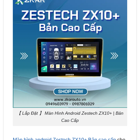
【 Lắp Đặt 】 Màn Hình Android Zestech ZX10+ | Bản
Cao Cấp
Màn hình android Zestech ZX10+ Bản cao cấp
cho
xế cưng không chỉ giúp bạn tiết kiệm chi phí so với
việc lắp riêng lẻ, tăng cao tính thẩm mỹ cho nội thất