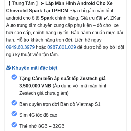
【 Trung Tâm 】➤
Lắp Màn Hình Android Cho Xe
Chevrolet Spark Tại TPHCM
. Địa chỉ gắn màn hình
android cho ô tô
Spark
chính hãng. Giá ưu đãi ✔️. ZKar
Auto trung tâm chuyên cung cấp phụ kiện – đồ chơi xe
hơi cao cấp, chính hãng uy tín. Bảo hành chuẩn mực dài
hạn. Hỗ trợ khách hãng trọn đời. Liên hệ ngay
0949.60.3979
hoặc
0987.801.029
để được hỗ trợ bởi đội
ngũ kỹ thuật viên tận tâm.
🎁 Khuyến mãi đặc biệt
Tặng Cảm biến áp suất lốp Zestech giá
3.500.000 VNĐ
(Áp dụng với mã màn hình
Zestech giá chưa giảm)
Bản quyền trọn đời Bản đồ Vietmap S1
Sim 4G tốc độ cao
Thẻ nhớ 8GB – 32GB