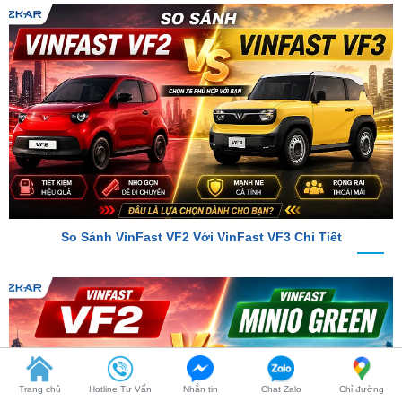
So Sánh VinFast VF2 Với VinFast VF3 Chi Tiết
Trang chủ
Hotline Tư Vấn
Nhắn tin
Chat Zalo
Chỉ đường