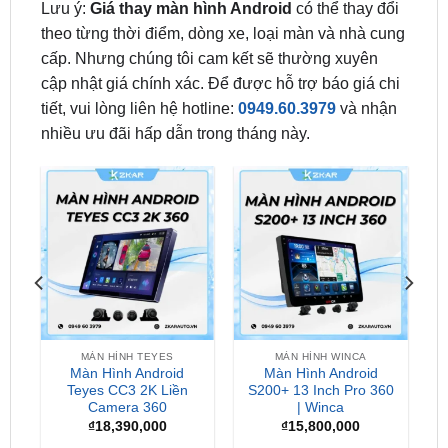
cấp. Nhưng chúng tôi cam kết sẽ thường xuyên
cập nhật giá chính xác. Để được hỗ trợ báo giá chi
tiết, vui lòng liên hệ hotline:
0949.60.3979
và nhận
nhiều ưu đãi hấp dẫn trong tháng này.
MÀN HÌNH TEYES
MÀN HÌNH WINCA
Màn Hình Android
Màn Hình Android
0
Teyes CC3 2K Liền
S200+ 13 Inch Pro 360
Camera 360
| Winca
₫
18,390,000
₫
15,800,000
Địa Chỉ Lắp Màn Hình Android Cho Ô