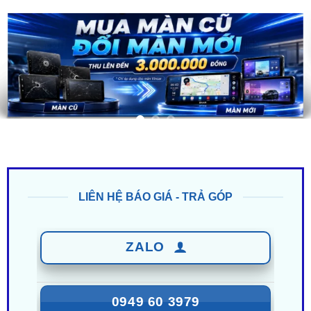
LIÊN HỆ BÁO GIÁ - TRẢ GÓP
ZALO
0949 60 3979