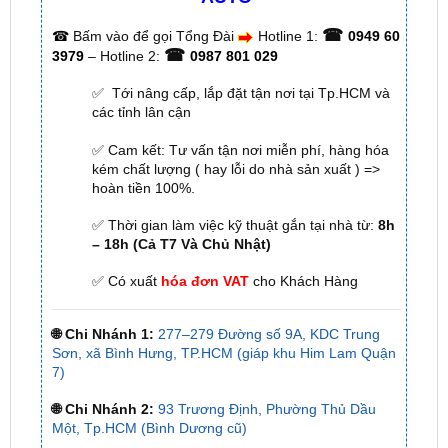
☎
3979
– Hotline 2:
0987 801 029
✅ Tới nâng cấp, lắp đặt tận nơi tại Tp.HCM và
các tỉnh lân cận
✅ Cam kết: Tư vấn tận nơi miễn phí, hàng hóa
kém chất lượng ( hay lỗi do nhà sản xuất ) =>
hoàn tiền 100%.
✅ Thời gian làm việc kỹ thuật gắn tại nhà từ:
8h
– 18h (Cả T7 Và Chủ Nhật)
✅ Có xuất
hóa đơn VAT
cho Khách Hàng
🌐 Chi Nhánh 1:
277–279 Đường số 9A, KDC Trung
Sơn, xã Bình Hưng, TP.HCM (giáp khu Him Lam Quận
7)
🌐 Chi Nhánh 2:
93 Trương Định, Phường Thủ Dầu
Một, Tp.HCM (Bình Dương cũ)
🌐 Chi Nhánh 3:
Huỳnh Tấn Phát, Quận 7, Tp.HCM