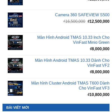
Camera 360 SAFEVIEW S500
Giá
G
₫
16,500,000
₫
12,500,000
gốc
h
là:
t
₫16,500,000.
l
Màn Hình Android TMAS 10.33 Inch Cho
₫
VinFast Minio Green
₫
8,000,000
Màn Hình Android TMAS 10.33 Dành Cho
VinFast VF2
₫
8,000,000
Màn hình Cluster Android TMAS T600 Dành
Cho VinFast VF3
₫
10,800,000
BÀI VIẾT MỚI