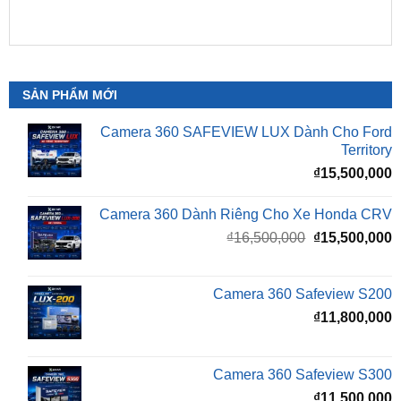
SẢN PHẨM MỚI
Camera 360 SAFEVIEW LUX Dành Cho Ford
Territory
₫
15,500,000
Camera 360 Dành Riêng Cho Xe Honda CRV
Giá
G
₫
16,500,000
₫
15,500,000
gốc
h
là:
t
₫16,500,000.
l
Camera 360 Safeview S200
₫
₫
11,800,000
Camera 360 Safeview S300
₫
11,500,000