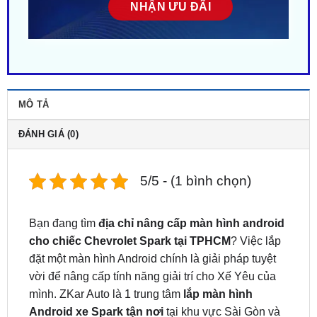
MÔ TẢ
ĐÁNH GIÁ (0)
5/5 - (1 bình chọn)
Bạn đang tìm
địa chỉ nâng cấp màn hình android
cho chiếc Chevrolet Spark tại TPHCM
? Việc lắp
đặt một màn hình Android chính là giải pháp tuyệt
vời để nâng cấp tính năng giải trí cho Xế Yêu của
mình. ZKar Auto là 1 trung tâm
lắp màn hình
Android xe Spark tận nơi
tại khu vực Sài Gòn và
các tỉnh lân cận. Liên hệ
ngay
0949.603.979
hoặc
0987.801.029
để được hỗ