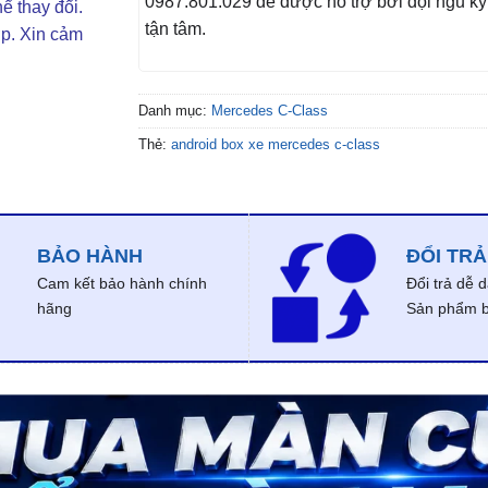
0987.801.029 để được hỗ trợ bởi đội ngũ kỹ 
ể thay đổi.
tận tâm.
ợp. Xin cảm
Danh mục:
Mercedes C-Class
Thẻ:
android box xe mercedes c-class
BẢO HÀNH
ĐỔI TRẢ
Cam kết bảo hành chính
Đổi trả dễ 
hãng
Sản phẩm bị