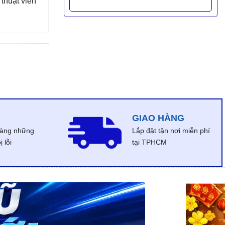
thuật viên
GIAO HÀNG
dàng những
Lắp đặt tận nơi miễn phí
 lỗi
tại TPHCM