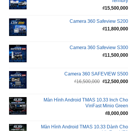
Territory
₫
15,500,000
Camera 360 Safeview S200
₫
11,800,000
Camera 360 Safeview S300
₫
11,500,000
Camera 360 SAFEVIEW S500
Giá
G
₫
16,500,000
₫
12,500,000
gốc
h
là:
t
₫16,500,000.
l
Màn Hình Android TMAS 10.33 Inch Cho
₫
VinFast Minio Green
₫
8,000,000
Màn Hình Android TMAS 10.33 Dành Cho