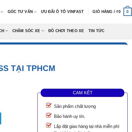
0
GÓC TƯ VẤN
ƯU ĐÃI Ô TÔ VINFAST
GIỎ HÀNG /
₫
0
CH
CHĂM SÓC XE
ĐỒ CHƠI THEO XE
TIN TỨC
SS TẠI TPHCM
CAM KẾT
Sản phẩm chất lượng
i TpHCM số lượng
Bảo hành uy tín.
Lắp đặt giao hàng tại nhà miễn phí