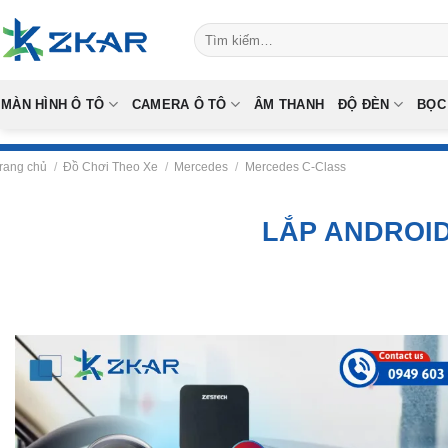
Skip
Tìm
to
kiếm:
content
MÀN HÌNH Ô TÔ
CAMERA Ô TÔ
ÂM THANH
ĐỘ ĐÈN
BỌC
rang chủ
/
Đồ Chơi Theo Xe
/
Mercedes
/
Mercedes C-Class
LẮP ANDROID