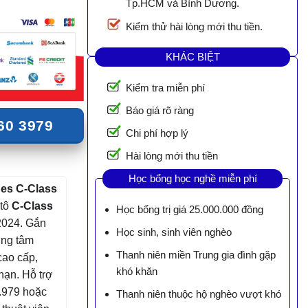
Tp.HCM và Bình Dương.
Kiểm thử hài lòng mới thu tiền.
KHÁC BIỆT
Kiểm tra miễn phí
Báo giá rõ ràng
60 3979
Chi phí hợp lý
Hài lòng mới thu tiền
Học bổng học nghề miễn phí
es C-Class
 tô
C-Class
Học bổng trị giá 25.000.000 đồng
2024. Gắn
Học sinh, sinh viên nghèo
ung tâm
Thanh niên miền Trung gia đình gặp
cao cấp,
khó khăn
hạn. Hỗ trợ
3.979 hoặc
Thanh niên thuộc hộ nghèo vượt khó