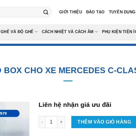
GIỚI THIỆU
ĐÀO TẠO
TUYỂN DỤNG
 GHẾ VÀ ĐỘ GHẾ
CÁCH NHIỆT VÀ CÁCH ÂM
PHỤ KIỆN TIỆN Í
 BOX CHO XE MERCEDES C-CLA
Liên hệ nhận giá ưu đãi
Lắp Android Box Cho Xe Mercedes C-Class Tạ
THÊM VÀO GIỎ HÀNG