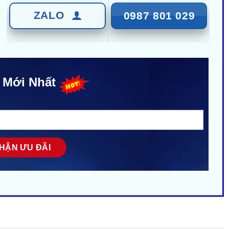
ZALO
0987 801 029
 Mới Nhất