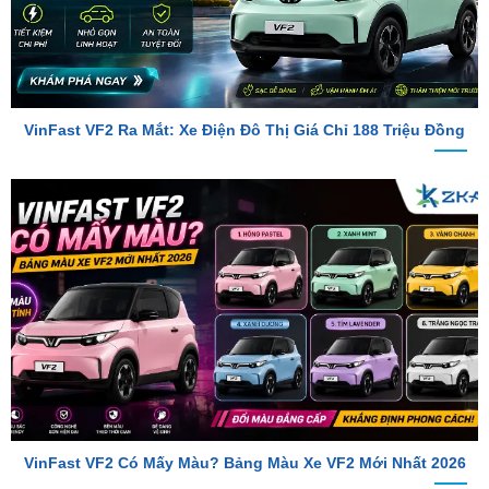
VinFast VF2 Ra Mắt: Xe Điện Đô Thị Giá Chỉ 188 Triệu Đồng
VinFast VF2 Có Mấy Màu? Bảng Màu Xe VF2 Mới Nhất 2026
TỔNG ĐÀI TƯ VẤN