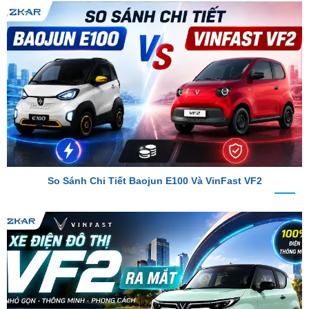
So Sánh Chi Tiết Baojun E100 Và VinFast VF2