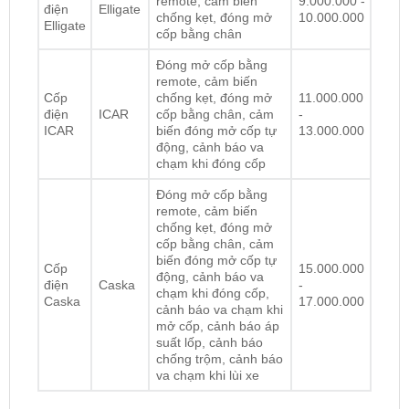
Đóng mở cốp bằng
remote, cảm biến
Cốp
chống kẹt, đóng mở
11.000.000
điện
ICAR
cốp bằng chân, cảm
-
ICAR
biến đóng mở cốp tự
13.000.000
động, cảnh báo va
chạm khi đóng cốp
Đóng mở cốp bằng
remote, cảm biến
chống kẹt, đóng mở
cốp bằng chân, cảm
biến đóng mở cốp tự
Cốp
15.000.000
động, cảnh báo va
điện
Caska
-
chạm khi đóng cốp,
Caska
17.000.000
cảnh báo va chạm khi
mở cốp, cảnh báo áp
suất lốp, cảnh báo
chống trộm, cảnh báo
va chạm khi lùi xe
Lưu ý:
Giá lắp đặt cốp điện
có thể thay đổi theo
từng thời điểm, dòng xe, loại cảm biến và nhà cung