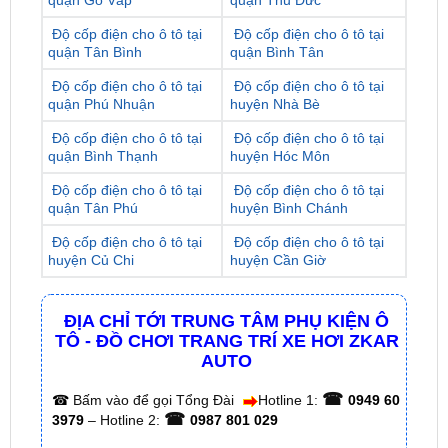
Độ cốp điện cho ô tô tại
Độ cốp điện cho ô tô tại
quận Phú Nhuận
huyện Nhà Bè
Độ cốp điện cho ô tô tại
Độ cốp điện cho ô tô tại
quận Bình Thạnh
huyện Hóc Môn
Độ cốp điện cho ô tô tại
Độ cốp điện cho ô tô tại
quận Tân Phú
huyện Bình Chánh
Độ cốp điện cho ô tô tại
Độ cốp điện cho ô tô tại
huyện Củ Chi
huyện Cần Giờ
ĐỊA CHỈ TỚI TRUNG TÂM PHỤ KIỆN Ô
TÔ - ĐỒ CHƠI TRANG TRÍ XE HƠI ZKAR
AUTO
☎
☎
Bấm vào để gọi Tổng Đài
Hotline 1:
0949 60
☎
3979
– Hotline 2:
0987 801 029
✅ Tới nâng cấp, lắp đặt tận nơi tại Tp.HCM và
các tỉnh lân cận