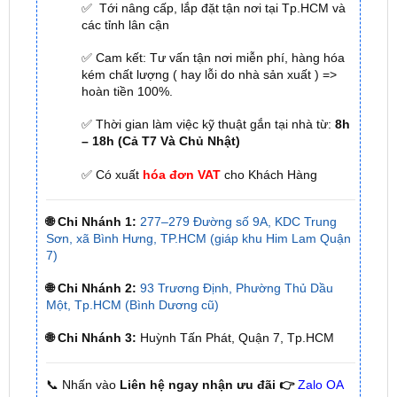
✅ Cam kết: Tư vấn tận nơi miễn phí, hàng hóa
kém chất lượng ( hay lỗi do nhà sản xuất ) =>
hoàn tiền 100%.
✅ Thời gian làm việc kỹ thuật gắn tại nhà từ:
8h
– 18h (Cả T7 Và Chủ Nhật)
✅ Có xuất
hóa đơn VAT
cho Khách Hàng
🌐 Chi Nhánh 1:
277–279 Đường số 9A, KDC Trung
Sơn, xã Bình Hưng, TP.HCM (giáp khu Him Lam Quận
7)
🌐 Chi Nhánh 2:
93 Trương Định, Phường Thủ Dầu
Một, Tp.HCM (Bình Dương cũ)
🌐 Chi Nhánh 3:
Huỳnh Tấn Phát, Quận 7, Tp.HCM
📞 Nhấn vào
Liên hệ ngay nhận ưu đãi 👉
Zalo OA
ZKar Auto