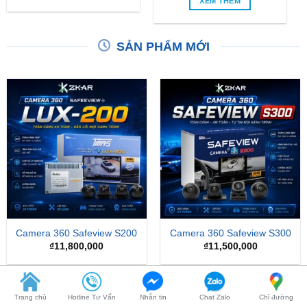
SẢN PHẨM MỚI
Camera 360 Safeview S200
Camera 360 Safeview S300
₫
11,800,000
₫
11,500,000
-24%
Trang chủ
Hotline Tư Vấn
Nhắn tin
Chat Zalo
Chỉ đường