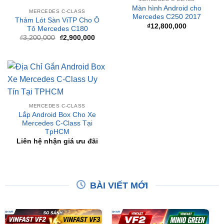
₫
12,800,000
Tô Mercedes C180
Giá
Giá
₫
3,200,000
₫
2,900,000
gốc
hiện
là:
tại
₫3,200,000.
là:
₫2,900,000.
MERCEDES C-CLASS
Lắp Android Box Cho Xe
Mercedes C-Class Tại
TpHCM
Liên hệ nhận giá ưu đãi
BÀI VIẾT MỚI