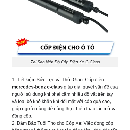
Tại Sao Nên Độ Cốp Điện Xe C-Class
1. Tiết kiệm Sức Lực và Thời Gian: Cốp điện
mercedes-benz c-class
giúp giải quyết vấn đề của
người sử dụng khi phải cầm nhiều đồ vật trên tay
và loại bỏ khó khăn khi đối mặt với cốp quá cao,
giúp người dùng dễ dàng thực hiện thao tác mở và
đóng cốp.
2. Đảm Bảo Tuổi Thọ cho Cốp Xe: Việc đóng cốp
bằng tay có thể tạo ra lực tác động lớn, dẫn đến tổn
hại và giảm tuổi thọ của cốp.Vì thế, độ cốp điện ô tô
là giải pháp hiệu quả, ngăn ngừa những tổn hại có