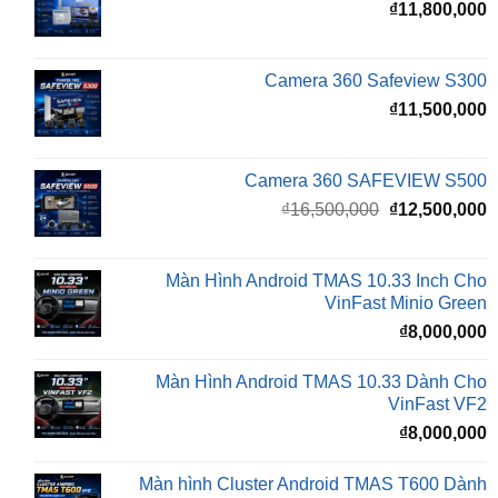
Camera 360 Safeview S300
₫
11,500,000
Camera 360 SAFEVIEW S500
Giá
G
₫
16,500,000
₫
12,500,000
gốc
h
là:
t
₫16,500,000.
l
Màn Hình Android TMAS 10.33 Inch Cho
₫
VinFast Minio Green
₫
8,000,000
Màn Hình Android TMAS 10.33 Dành Cho
VinFast VF2
₫
8,000,000
Màn hình Cluster Android TMAS T600 Dành
Cho VinFast VF3
₫
10,800,000