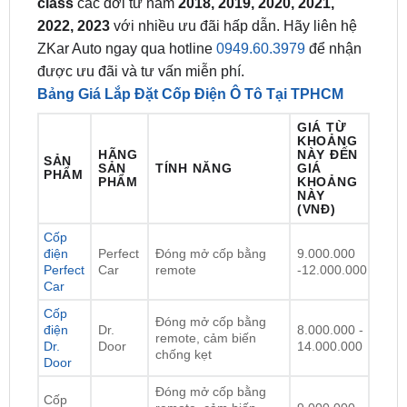
ZKar Auto ngay qua hotline
0949.60.3979
để nhận
được ưu đãi và tư vấn miễn phí.
Bảng Giá Lắp Đặt Cốp Điện Ô Tô Tại TPHCM
GIÁ TỪ
KHOẢNG
HÃNG
NÀY ĐẾN
SẢN
SẢN
TÍNH NĂNG
GIÁ
PHẨM
PHẨM
KHOẢNG
NÀY
(VNĐ)
Cốp
điện
Perfect
Đóng mở cốp bằng
9.000.000
Perfect
Car
remote
-12.000.000
Car
Cốp
Đóng mở cốp bằng
điện
Dr.
8.000.000 -
remote, cảm biến
Dr.
Door
14.000.000
chống kẹt
Door
Đóng mở cốp bằng
Cốp
remote, cảm biến
9.000.000 -
điện
Elligate
chống kẹt, đóng mở
10.000.000
Elligate
cốp bằng chân