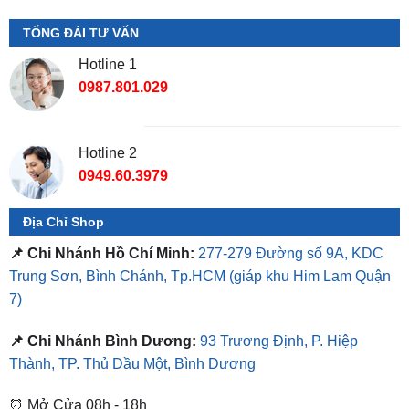
Hotline 1
0987.801.029
Hotline 2
0949.60.3979
Địa Chỉ Shop
📌 Chi Nhánh Hồ Chí Minh:
277-279 Đường số 9A, KDC
Trung Sơn, Bình Chánh, Tp.HCM
(giáp khu Him Lam Quận
7)
📌 Chi Nhánh Bình Dương:
93 Trương Định, P. Hiệp
Thành, TP. Thủ Dầu Một, Bình Dương
⏰ Mở Cửa 08h - 18h
❤️ Dịch vụ làm xe tận nơi tại Sài Gòn, Bình Dương và các