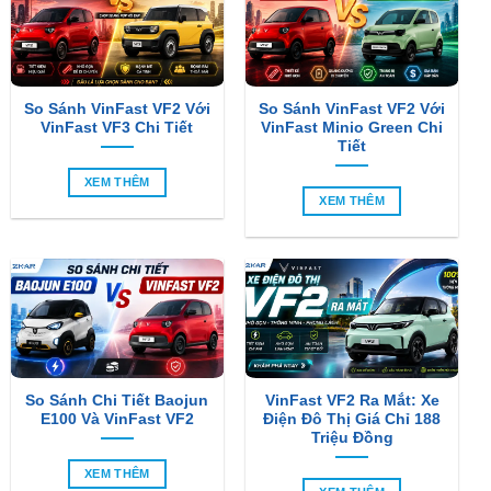
So Sánh VinFast VF2 Với
So Sánh VinFast VF2 Với
VinFast VF3 Chi Tiết
VinFast Minio Green Chi
Tiết
XEM THÊM
XEM THÊM
So Sánh Chi Tiết Baojun
VinFast VF2 Ra Mắt: Xe
E100 Và VinFast VF2
Điện Đô Thị Giá Chỉ 188
Triệu Đồng
XEM THÊM
XEM THÊM