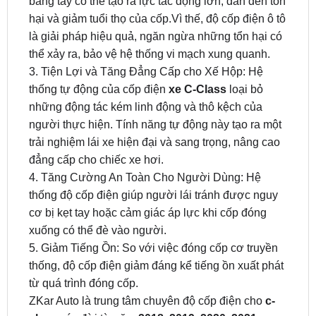
thể xảy ra, bảo vệ hệ thống vi mạch xung quanh.
3. Tiện Lợi và Tăng Đẳng Cấp cho Xế Hộp: Hệ
thống tự động của cốp điện
xe C-Class
loại bỏ
những động tác kém linh động và thô kệch của
người thực hiện. Tính năng tự động này tạo ra một
trải nghiệm lái xe hiện đại và sang trọng, nâng cao
đẳng cấp cho chiếc xe hơi.
4. Tăng Cường An Toàn Cho Người Dùng: Hệ
thống độ cốp điện giúp người lái tránh được nguy
cơ bị kẹt tay hoặc cảm giác áp lực khi cốp đóng
xuống có thể đè vào người.
5. Giảm Tiếng Ồn: So với việc đóng cốp cơ truyền
thống, độ cốp điện giảm đáng kể tiếng ồn xuất phát
từ quá trình đóng cốp.
ZKar Auto là trung tâm chuyên độ cốp điện cho
c-
class
các đời từ năm
2018, 2019, 2020,
2021,
2022, 2023
với nhiều ưu đãi hấp dẫn. Hãy liên hệ