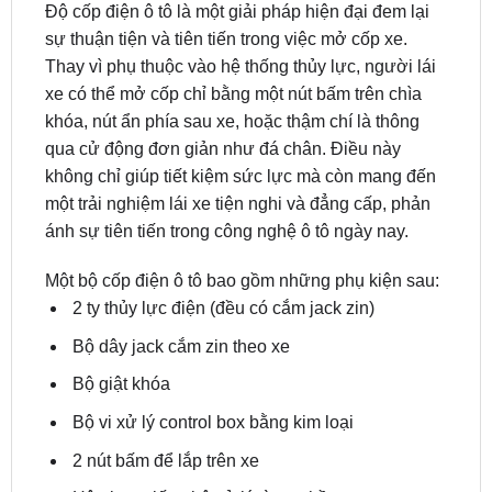
Thay vì phụ thuộc vào hệ thống thủy lực, người lái
xe có thể mở cốp chỉ bằng một nút bấm trên chìa
khóa, nút ẩn phía sau xe, hoặc thậm chí là thông
qua cử động đơn giản như đá chân. Điều này
không chỉ giúp tiết kiệm sức lực mà còn mang đến
một trải nghiệm lái xe tiện nghi và đẳng cấp, phản
ánh sự tiên tiến trong công nghệ ô tô ngày nay.
Một bộ cốp điện ô tô bao gồm những phụ kiện sau:
2 ty thủy lực điện (đều có cắm jack zin)
Bộ dây jack cắm zin theo xe
Bộ giật khóa
Bộ vi xử lý control box bằng kim loại
2 nút bấm để lắp trên xe
Hộp box giống bộ xử lý từng phần
Bộ khoan và các phụ kiện phục vụ lắp đặt