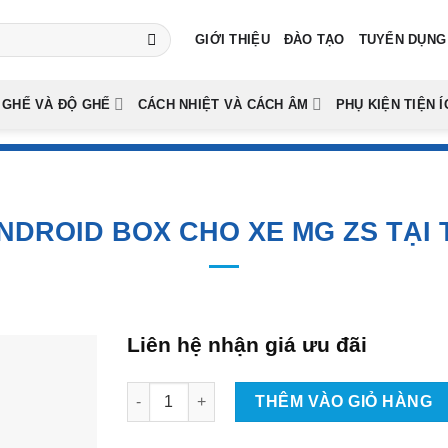
GIỚI THIỆU
ĐÀO TẠO
TUYỂN DỤNG
 GHẾ VÀ ĐỘ GHẾ
CÁCH NHIỆT VÀ CÁCH ÂM
PHỤ KIỆN TIỆN Í
NDROID BOX CHO XE MG ZS TẠI
Liên hệ nhận giá ưu đãi
Lắp Android Box Cho Xe MG ZS Tại TpHCM số
THÊM VÀO GIỎ HÀNG