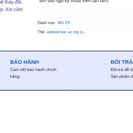
bởi đội ngũ kỹ thuật viên tận tâm.
ể thay đổi.
ợp. Xin cảm
Danh mục:
MG ZS
Thẻ:
android box xe mg zs
BẢO HÀNH
ĐỔI TRẢ
Cam kết bảo hành chính
Đổi trả dễ 
hãng
Sản phẩm bị