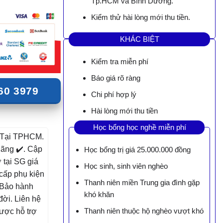
Tp.HCM và Bình Dương.
Kiểm thử hài lòng mới thu tiền.
KHÁC BIỆT
Kiểm tra miễn phí
Báo giá rõ ràng
60 3979
Chi phí hợp lý
Hài lòng mới thu tiền
Học bổng học nghề miễn phí
Tại TPHCM.
ãng ✔️. Cập
Học bổng trị giá 25.000.000 đồng
 tại SG giá
Học sinh, sinh viên nghèo
 cấp phụ kiện
Thanh niên miền Trung gia đình gặp
. Bảo hành
khó khăn
đời. Liên hệ
Thanh niên thuộc hộ nghèo vượt khó
ược hỗ trợ