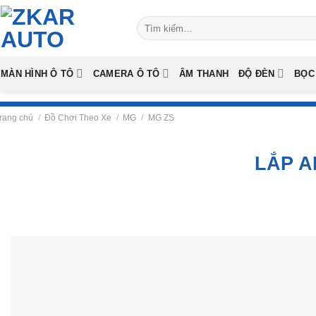
Skip
Tìm
to
kiếm:
content
MÀN HÌNH Ô TÔ
CAMERA Ô TÔ
ÂM THANH
ĐỘ ĐÈN
BỌC
rang chủ
/
Đồ Chơi Theo Xe
/
MG
/
MG ZS
LẮP A