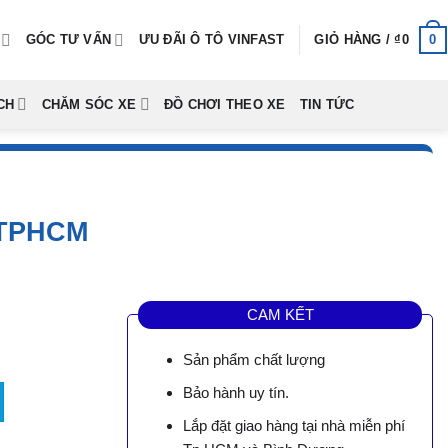
0
GÓC TƯ VẤN
ƯU ĐÃI Ô TÔ VINFAST
GIỎ HÀNG /
₫
0
CH
CHĂM SÓC XE
ĐỒ CHƠI THEO XE
TIN TỨC
 TPHCM
CAM KẾT
Sản phẩm chất lượng
 lượng
Bảo hành uy tín.
Lắp đặt giao hàng tại nhà miễn phí