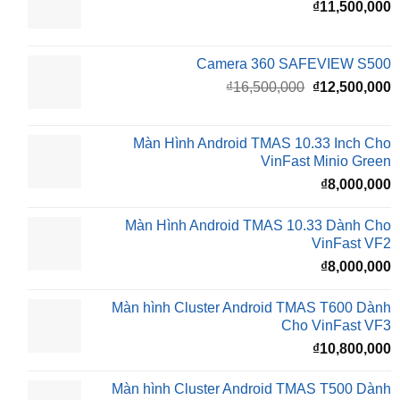
₫
11,500,000
Camera 360 SAFEVIEW S500
Giá
G
₫
16,500,000
₫
12,500,000
gốc
h
là:
t
₫16,500,000.
l
Màn Hình Android TMAS 10.33 Inch Cho
₫
VinFast Minio Green
₫
8,000,000
Màn Hình Android TMAS 10.33 Dành Cho
VinFast VF2
₫
8,000,000
Màn hình Cluster Android TMAS T600 Dành
Cho VinFast VF3
₫
10,800,000
Màn hình Cluster Android TMAS T500 Dành