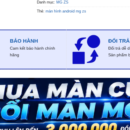
Danh mục:
MG ZS
Thẻ:
màn hình android mg zs
BẢO HÀNH
ĐỔI TRẢ
Cam kết bảo hành chính
Đổi trả dễ 
hãng
Sản phẩm bị