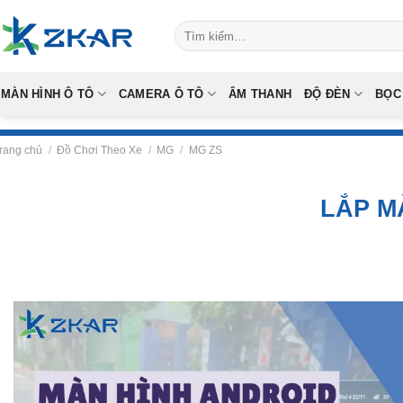
Skip
Tìm
to
kiếm:
content
MÀN HÌNH Ô TÔ
CAMERA Ô TÔ
ÂM THANH
ĐỘ ĐÈN
BỌC
rang chủ
/
Đồ Chơi Theo Xe
/
MG
/
MG ZS
LẮP M