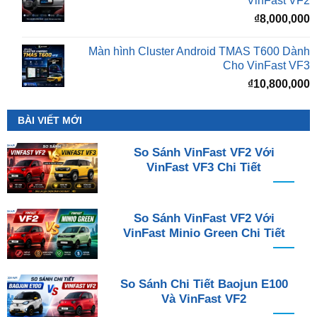
VinFast VF2
₫
8,000,000
Màn hình Cluster Android TMAS T600 Dành
Cho VinFast VF3
₫
10,800,000
BÀI VIẾT MỚI
So Sánh VinFast VF2 Với
VinFast VF3 Chi Tiết
So Sánh VinFast VF2 Với
VinFast Minio Green Chi Tiết
So Sánh Chi Tiết Baojun E100
Và VinFast VF2