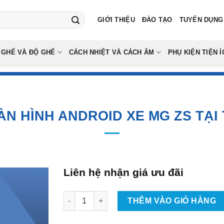
GIỚI THIỆU
ĐÀO TẠO
TUYỂN DỤNG
 GHẾ VÀ ĐỘ GHẾ
CÁCH NHIỆT VÀ CÁCH ÂM
PHỤ KIỆN TIỆN Í
ÀN HÌNH ANDROID XE MG ZS TẠI
Liên hệ nhận giá ưu đãi
Lắp Màn Hình Android Xe MG ZS Tại TPHCM s
THÊM VÀO GIỎ HÀNG