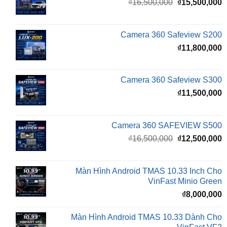
Giá
G
₫
16,500,000
₫
15,500,000
gốc
h
là:
t
₫16,500,000.
l
Camera 360 Safeview S200
₫
₫
11,800,000
Camera 360 Safeview S300
₫
11,500,000
Camera 360 SAFEVIEW S500
Giá
G
₫
16,500,000
₫
12,500,000
gốc
h
là:
t
₫16,500,000.
l
Màn Hình Android TMAS 10.33 Inch Cho
₫
VinFast Minio Green
₫
8,000,000
Màn Hình Android TMAS 10.33 Dành Cho