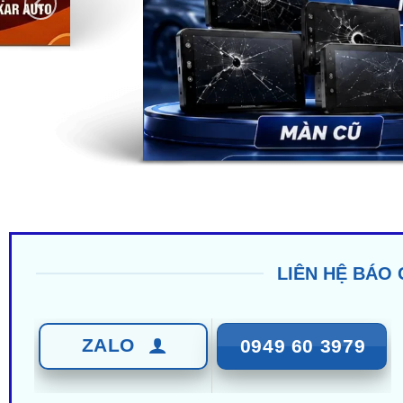
LIÊN HỆ BÁO 
ZALO
0949 60 3979