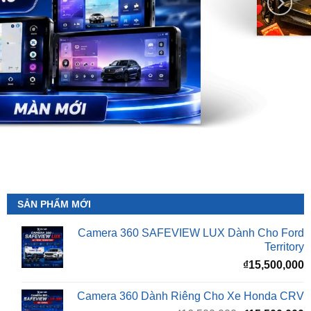
SẢN PHẨM MỚI
Camera 360 SAFEVIEW LUX Dành Cho Ford
Territory
₫
15,500,000
Camera 360 Dành Riêng Cho Xe Honda CRV