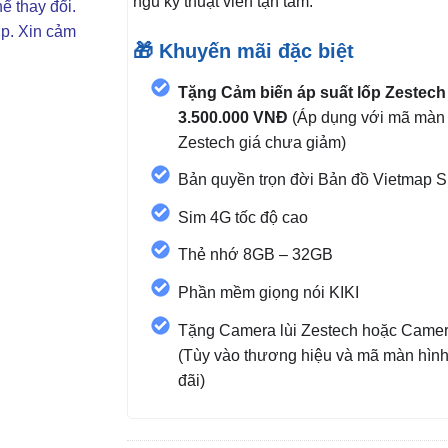
ngũ kỹ thuật viên tận tâm.
ể thay đổi.
ợp. Xin cảm
🎁 Khuyến mãi đặc biệt
Tặng Cảm biến áp suất lốp Zestech
3.500.000 VNĐ
(Áp dụng với mã màn 
Zestech giá chưa giảm)
Bản quyền trọn đời Bản đồ Vietmap 
Sim 4G tốc độ cao
Thẻ nhớ 8GB – 32GB
Phần mềm giọng nói KIKI
Tặng Camera lùi Zestech hoặc Camer
(Tùy vào thương hiệu và mã màn hìn
đãi)