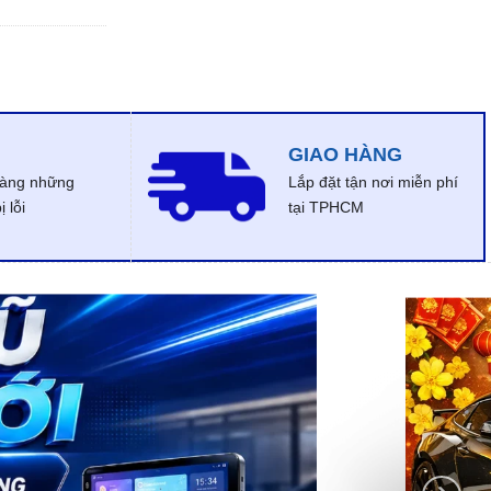
GIAO HÀNG
dàng những
Lắp đặt tận nơi miễn phí
 lỗi
tại TPHCM