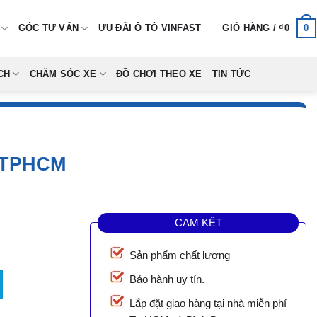
0
GÓC TƯ VẤN
ƯU ĐÃI Ô TÔ VINFAST
GIỎ HÀNG /
₫
0
CH
CHĂM SÓC XE
ĐỒ CHƠI THEO XE
TIN TỨC
 TPHCM
CAM KẾT
Sản phẩm chất lượng
ố lượng
Bảo hành uy tín.
Lắp đặt giao hàng tại nhà miễn phí