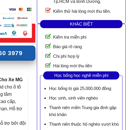
Tp.HCM và Bình Dương.
Kiểm thử hài lòng mới thu tiền.
KHÁC BIỆT
Kiểm tra miễn phí
Báo giá rõ ràng
60 3979
Chi phí hợp lý
Hài lòng mới thu tiền
Học bổng học nghề miễn phí
 Cho Xe MG
id cho ô tô
Học bổng trị giá 25.000.000 đồng
ng tâm
Học sinh, sinh viên nghèo
cao cấp,
Thanh niên miền Trung gia đình gặp
hạn. Hỗ trợ
khó khăn
 trợ bởi đội
Thanh niên thuộc hộ nghèo vượt khó