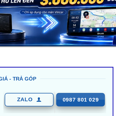
GIÁ - TRẢ GÓP
ZALO
0987 801 029