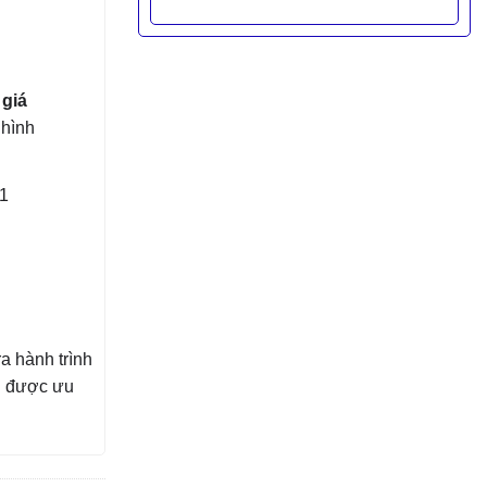
 giá
hình
S1
a hành trình
h được ưu