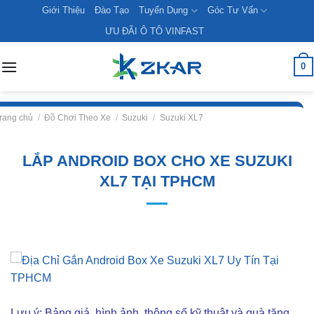
Skip
Giới Thiệu
Đào Tạo
Tuyển Dụng
Góc Tư Vấn
to
ƯU ĐÃI Ô TÔ VINFAST
content
0
rang chủ
/
Đồ Chơi Theo Xe
/
Suzuki
/
Suzuki XL7
LẮP ANDROID BOX CHO XE SUZUKI
XL7 TẠI TPHCM
Lưu ý: Bảng giá, hình ảnh, thông số kỹ thuật và quà tặng