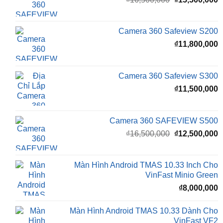
₫
15,500,000
Camera 360 Dành Riêng Cho Xe Honda CRV
Giá
G
₫
16,500,000
₫
15,500,000
gốc
h
là:
t
₫16,500,000.
l
Camera 360 Safeview S200
₫
₫
11,800,000
Camera 360 Safeview S300
₫
11,500,000
Camera 360 SAFEVIEW S500
Giá
G
₫
16,500,000
₫
12,500,000
gốc
h
là:
t
₫16,500,000.
l
Màn Hình Android TMAS 10.33 Inch Cho
₫
VinFast Minio Green