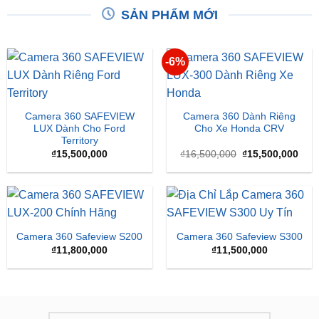
XEM THÊM
XEM THÊM
SẢN PHẨM MỚI
-6%
Camera 360 SAFEVIEW
Camera 360 Dành Riêng
LUX Dành Cho Ford
Cho Xe Honda CRV
Territory
Giá
Giá
₫
15,500,000
₫
16,500,000
₫
15,500,000
gốc
hiện
là:
tại
₫16,500,000.
là:
₫15,
Camera 360 Safeview S200
Camera 360 Safeview S300
₫
11,800,000
₫
11,500,000