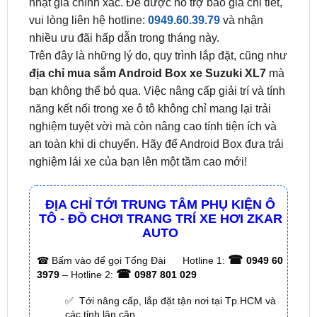
Lưu ý: Giá Android Box có thể thay đổi theo từng
thời điểm, dòng xe, loại màn và nhà cung cấp.
Nhưng chúng tôi cam kết sẽ thường xuyên cập
nhật giá chính xác. Để được hỗ trợ báo giá chi tiết,
vui lòng liên hệ hotline:
0949.60.39.79
và nhận
nhiều ưu đãi hấp dẫn trong tháng này.
Trên đây là những lý do, quy trình lắp đặt, cũng như
địa chỉ mua sắm Android Box xe Suzuki XL7
mà
bạn không thể bỏ qua. Việc nâng cấp giải trí và tính
năng kết nối trong xe ô tô không chỉ mang lại trải
nghiệm tuyệt vời mà còn nâng cao tính tiện ích và
an toàn khi di chuyển. Hãy để Android Box đưa trải
nghiệm lái xe của bạn lên một tầm cao mới!
ĐỊA CHỈ TỚI TRUNG TÂM PHỤ KIỆN Ô
TÔ - ĐỒ CHƠI TRANG TRÍ XE HƠI ZKAR
AUTO
☎