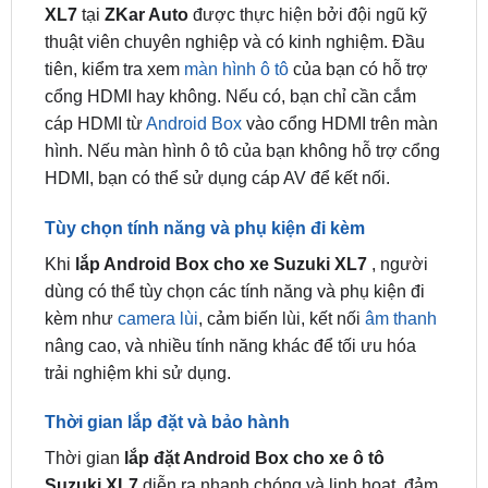
Quy trình lắp đặt Android Box
Quy trình
lắp đặt Android Box cho ô tô Suzuki
XL7
tại
ZKar Auto
được thực hiện bởi đội ngũ kỹ
thuật viên chuyên nghiệp và có kinh nghiệm. Đầu
tiên, kiểm tra xem
màn hình ô tô
của bạn có hỗ trợ
cổng HDMI hay không. Nếu có, bạn chỉ cần cắm
cáp HDMI từ
Android Box
vào cổng HDMI trên màn
hình. Nếu màn hình ô tô của bạn không hỗ trợ cổng
HDMI, bạn có thể sử dụng cáp AV để kết nối.
Tùy chọn tính năng và phụ kiện đi kèm
Khi
lắp Android Box cho xe Suzuki XL7
, người
dùng có thể tùy chọn các tính năng và phụ kiện đi
kèm như
camera lùi
, cảm biến lùi, kết nối
âm thanh
nâng cao, và nhiều tính năng khác để tối ưu hóa
trải nghiệm khi sử dụng.