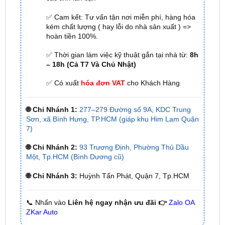
☎
Bấm vào để gọi Tổng Đài
Hotline 1:
0949 60
☎
3979
– Hotline 2:
0987 801 029
✅ Tới nâng cấp, lắp đặt tận nơi tại Tp.HCM và
các tỉnh lân cận
✅ Cam kết: Tư vấn tận nơi miễn phí, hàng hóa
kém chất lượng ( hay lỗi do nhà sản xuất ) =>
hoàn tiền 100%.
✅ Thời gian làm việc kỹ thuật gắn tại nhà từ:
8h
– 18h (Cả T7 Và Chủ Nhật)
✅ Có xuất
hóa đơn VAT
cho Khách Hàng
🌐 Chi Nhánh 1:
277–279 Đường số 9A, KDC Trung
Sơn, xã Bình Hưng, TP.HCM (giáp khu Him Lam Quận
7)
🌐 Chi Nhánh 2:
93 Trương Định, Phường Thủ Dầu
Một, Tp.HCM (Bình Dương cũ)
🌐 Chi Nhánh 3:
Huỳnh Tấn Phát, Quận 7, Tp.HCM