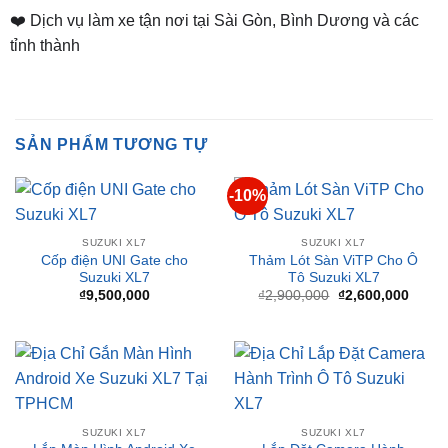
Thành, TP. Thủ Dầu Một, Bình Dương
⏰ Mở Cửa 08h - 18h
❤️ Dịch vụ làm xe tận nơi tại Sài Gòn, Bình Dương và các
tỉnh thành
SẢN PHẨM TƯƠNG TỰ
-10%
SUZUKI XL7
SUZUKI XL7
Cốp điện UNI Gate cho
Thảm Lót Sàn ViTP Cho Ô
Suzuki XL7
Tô Suzuki XL7
Giá
Giá
₫
9,500,000
₫
2,900,000
₫
2,600,000
gốc
hiện
là:
tại
₫2,900,000.
là:
₫2,60