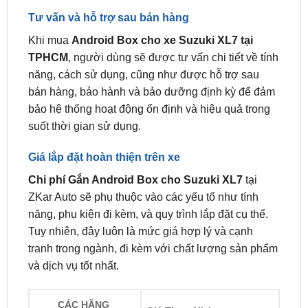
tại quận Tân Phú
tại huyện Bình Chánh
Lắp android box cho ô tô
Lắp android box cho ô tô
tại huyện Củ Chi
tại huyện Cần Giờ
Tư vấn và hỗ trợ sau bán hàng
Khi mua
Android Box cho xe Suzuki XL7 tại
TPHCM
, người dùng sẽ được tư vấn chi tiết về tính
năng, cách sử dụng, cũng như được hỗ trợ sau
bán hàng, bảo hành và bảo dưỡng định kỳ để đảm
bảo hệ thống hoạt động ổn định và hiệu quả trong
suốt thời gian sử dụng.
Giá lắp đặt hoàn thiện trên xe
Chi phí Gắn Android Box cho Suzuki XL7
tại
ZKar Auto sẽ phụ thuộc vào các yếu tố như tính
năng, phụ kiện đi kèm, và quy trình lắp đặt cụ thể.
Tuy nhiên, đây luôn là mức giá hợp lý và cạnh
tranh trong ngành, đi kèm với chất lượng sản phẩm