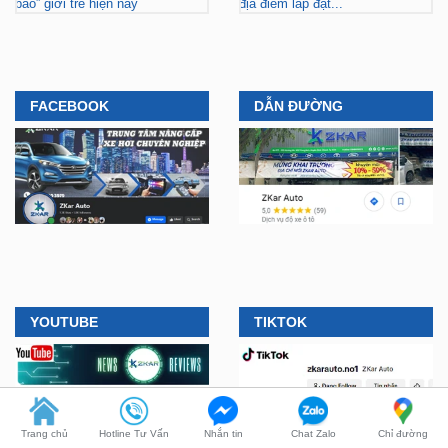
ZKar Auto dẫn đầu xu hướng
ZKar Auto hợp tác với Mitsubishi
“làm đẹp” nâng cấp VF3 “gây
Tiền Giang, khách Việt có thêm
bão” giới trẻ hiện nay
địa điểm lắp đặt...
FACEBOOK
DẪN ĐƯỜNG
YOUTUBE
TIKTOK
Trang chủ
Hotline Tư Vấn
Nhắn tin
Chat Zalo
Chỉ đường