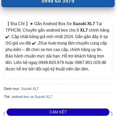
0949 60 3979
【 Địa Chỉ 】➤ Gắn Android Box Xe
Suzuki XL7
Tại
TPHCM. Chuyên gắn android box cho ô
XL7
chính hãng
✔️. Cập nhật bảng giá mới nhất 2024. Gắn gần đây ở tại
SG giá ưu đãi ✔️. ZKar Auto trung tâm chuyên cung cấp
phụ kiện – đồ chơi xe hơi cao cấp, chính hãng uy tín.
Bảo hành chuẩn mực dài hạn. Hỗ trợ khách hãng trọn
đời. Liên hệ ngay 0949.603.979 hoặc 0987.801.029 để
được hỗ trợ bởi đội ngũ kỹ thuật viên tận tâm.
Danh mục:
Suzuki XL7
Thẻ:
android box xe Suzuki XL7
CAM KẾT