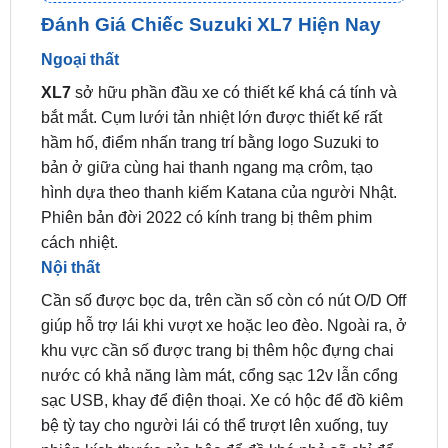
📞 Nhấn vào
Liên hệ ngay nhận ưu đãi 👉
Zalo OA
ZKar Auto
Đánh Giá Chiếc Suzuki XL7 Hiện Nay
Ngoại thất
XL7
sở hữu phần đầu xe có thiết kế khá cá tính và
bắt mắt. Cụm lưới tản nhiệt lớn được thiết kế rất
hầm hố, điểm nhấn trang trí bằng logo Suzuki to
bản ở giữa cùng hai thanh ngang mạ crôm, tạo
hình dựa theo thanh kiếm Katana của người Nhật.
Phiên bản đời 2022 có kính trang bị thêm phim
cách nhiệt.
Nội thất
Cần số được bọc da, trên cần số còn có nút O/D Off
giúp hỗ trợ lái khi vượt xe hoặc leo đèo. Ngoài ra, ở
khu vực cần số được trang bị thêm hộc đựng chai