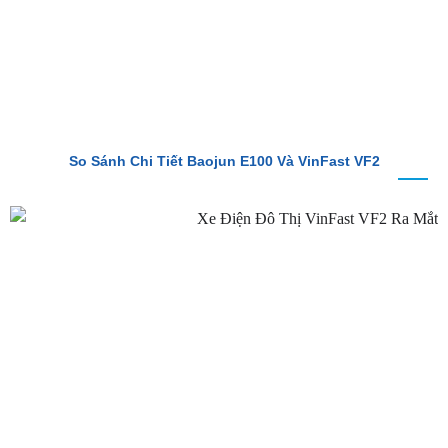
So Sánh Chi Tiết Baojun E100 Và VinFast VF2