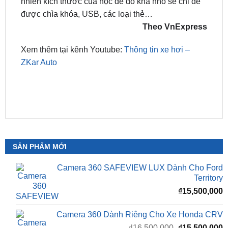
nước có khả năng làm mát, cổng sạc 12v lẫn cổng
sạc USB, khay để điện thoại. Xe có hộc để đồ kiêm
bệ tỳ tay cho người lái có thể trượt lên xuống, tuy
nhiên kích thước của hộc để đồ khá nhỏ sẽ chỉ để
được chìa khóa, USB, các loại thẻ…
Theo VnExpress
Xem thêm tại kênh Youtube:
Thông tin xe hơi –
ZKar Auto
SẢN PHẨM MỚI
Camera 360 SAFEVIEW LUX Dành Cho Ford
Territory