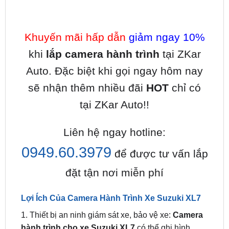
Khuyến mãi hấp dẫn
giảm ngay 10%
khi
lắp camera hành trình
tại ZKar
Auto. Đặc biệt khi gọi ngay hôm nay
sẽ nhận thêm nhiều đãi
HOT
chỉ có
tại ZKar Auto!!
Liên hệ ngay hotline:
0949.60.3979
để được tư vấn lắp
đặt tận nơi miễn phí
Lợi Ích Của Camera Hành Trình Xe Suzuki XL7
1. Thiết bị an ninh giám sát xe, bảo vệ xe:
Camera
hành trình cho xe Suzuki XL7
có thể ghi hình
24/24 và hoạt động ngay cả khi xe dừng, tắt máy,
đỗ tại bãi xe. Khi ai đó bất cẩn va vào xe của bạn