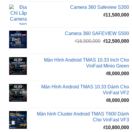
Camera 360 SAFEVIEW S500
Giá
G
₫
16,500,000
₫
12,500,000
gốc
h
là:
t
₫16,500,000.
l
Màn Hình Android TMAS 10.33 Inch Cho
₫
VinFast Minio Green
₫
8,000,000
Màn Hình Android TMAS 10.33 Dành Cho
VinFast VF2
₫
8,000,000
Màn hình Cluster Android TMAS T600 Dành
Cho VinFast VF3
₫
10,800,000
BÀI VIẾT MỚI