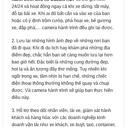
hoặc có ý định trộm cướp, phá hoại xe, bẻ gương
xe, đập phá,… camera hành trình đều ghi lại được.
2. Lưu lại những hình ảnh đẹp về những nơi bạn
đã đi qua: Khi đi du lịch hay khám phá những địa
điểm đẹp, chắc hẳn bạn sẽ càng muốn lưu lại hơn
bao giờ hết. Đặc biệt là những cung đường đẹp,
hot lạ và ấn tượng đầy thơ mộng. Tuy nhiên khi
ngồi trong xe, tầm nhìn bị hạn chế, những chiếc
điện thoại thông thường không thể quay và chụp
được. Và camera hành trình sẽ giúp bạn thực hiện
điều này.
3. Hỗ trợ theo dõi nhân viên, lái xe, giám sát hành
khách và hàng hóa: với các doanh nghiệp kinh
doanh vận tải như xe khách, xe buýt, taxi, container,
xe chở hàng…
Camera hành trình xe ô tô Suzuki
XL7
còn là công cụ hữu ích giúp các chủ xe theo