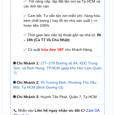
✅ Cam kết: Tư vấn tận nơi miễn phí, hàng hóa
kém chất lượng ( hay lỗi do nhà sản xuất ) =>
hoàn tiền 100%.
✅ Thời gian làm việc kỹ thuật gắn tại nhà từ:
8h
– 18h (Cả T7 Và Chủ Nhật)
✅ Có xuất
hóa đơn VAT
cho Khách Hàng
🌐 Chi Nhánh 1:
277–279 Đường số 9A, KDC Trung
Sơn, xã Bình Hưng, TP.HCM (giáp khu Him Lam Quận
7)
🌐 Chi Nhánh 2:
93 Trương Định, Phường Thủ Dầu
Một, Tp.HCM (Bình Dương cũ)
🌐 Chi Nhánh 3:
Huỳnh Tấn Phát, Quận 7, Tp.HCM
📞 Nhấn vào
Liên hệ ngay nhận ưu đãi 👉
Zalo OA
ZKar Auto