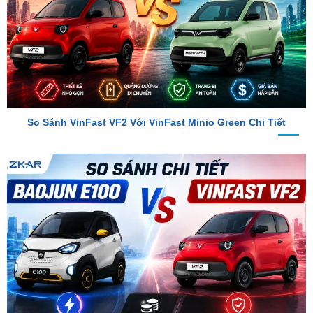
So Sánh VinFast VF2 Với VinFast Minio Green Chi Tiết
So Sánh Chi Tiết Baojun E100 Và VinFast VF2