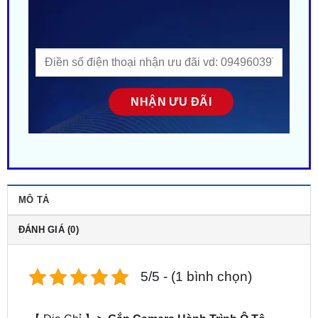
MÔ TẢ
ĐÁNH GIÁ (0)
5/5 - (1 bình chọn)
【 Địa Chỉ 】➤
Gắn Camera Hành Trình Ô Tô
Suzuki XL7 tại TPHCM
. ZKar Auto – Trung tâm uy
tín chuyên
Lắp camera hành trình cho xe