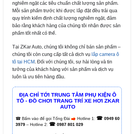
quy trình kiểm định chất lượng nghiêm ngặt, đảm
bảo rằng khách hàng của chúng tôi nhận được sản
phẩm tốt nhất có thể.
Tại ZKar Auto, chúng tôi không chỉ bán sản phẩm –
chúng tôi còn cung cấp tất cả dịch vụ
lắp camera ô
tô tại HCM
. Đối với chúng tôi, sự hài lòng và tin
tưởng của khách hàng với sản phẩm và dịch vụ
luôn là ưu tiên hàng đầu.
ĐỊA CHỈ TỚI TRUNG TÂM PHỤ KIỆN Ô
TÔ - ĐỒ CHƠI TRANG TRÍ XE HƠI ZKAR
AUTO
☎
☎
Bấm vào để gọi Tổng Đài
Hotline 1:
0949 60
☎
3979
– Hotline 2:
0987 801 029
✅ Tới nâng cấp, lắp đặt tận nơi tại Tp.HCM và
các tỉnh lân cận