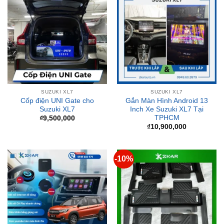
SUZUKI XL7
SUZUKI XL7
Cốp điện UNI Gate cho
Gắn Màn Hình Android 13
Suzuki XL7
Inch Xe Suzuki XL7 Tại
TPHCM
₫
9,500,000
₫
10,900,000
-10%