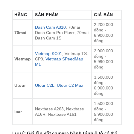
2.200.000
Dash Cam A810
, 70mai
đồng -
70mai
Dash Cam Pro Plus+, 70mai
6.900.000
Dash Cam 1S
đồng
2.900.000
Vietmap KC01
, Vietmap TS-
đồng -
Vietmap
CP9,
Vietmap SPeedMap
5.990.000
M1
đồng
3.500.000
đồng -
Utour
Utour C2L
,
Utour C2 Max
6.900.000
đồng
1.500.000
Nextbase A263, Nextbase
đồng -
Icar
A16R, Nextbase A161
5.900.000
đồng
Lưu ý:
Giá lắp đặt camera hành trình ô tô
có thể
thay đổi theo từng thời điểm, dòng xe, loại camera
hành trình và nhà cung cấp. Nhưng chúng tôi cam