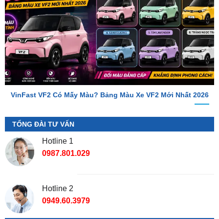
VinFast VF2 Có Mấy Màu? Bảng Màu Xe VF2 Mới Nhất 2026
TỔNG ĐÀI TƯ VẤN
Hotline 1
0987.801.029
Hotline 2
0949.60.3979
Địa Chỉ Shop
📌 Chi Nhánh Hồ Chí Minh:
277-279 Đường số 9A, KDC