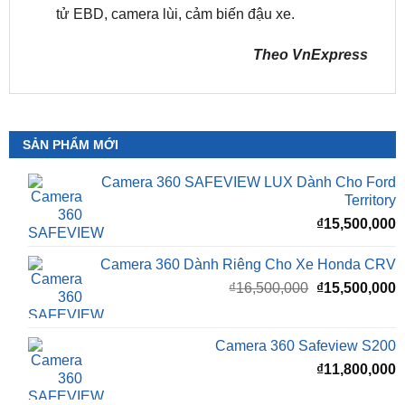
Theo VnExpress
SẢN PHẨM MỚI
Camera 360 SAFEVIEW LUX Dành Cho Ford
Territory
₫
15,500,000
Camera 360 Dành Riêng Cho Xe Honda CRV
Giá
G
₫
16,500,000
₫
15,500,000
gốc
h
là:
t
₫16,500,000.
l
Camera 360 Safeview S200
₫
₫
11,800,000
Camera 360 Safeview S300
₫
11,500,000