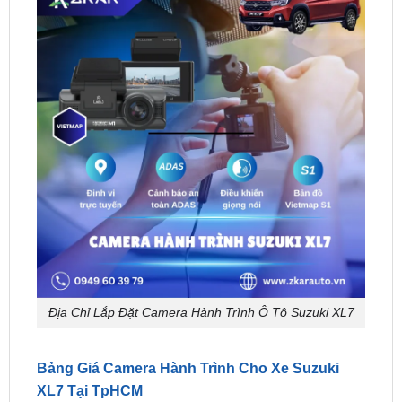
Địa Chỉ Lắp Đặt Camera Hành Trình Ô Tô Suzuki XL7
Bảng Giá Camera Hành Trình Cho Xe Suzuki
XL7 Tại TpHCM
HÃNG
SẢN PHẨM
GIÁ BÁN