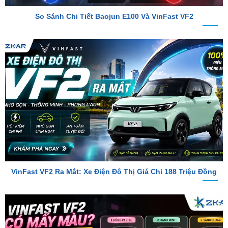
VinFast VF2 Ra Mắt: Xe Điện Đô Thị Giá Chỉ 188 Triệu Đồng