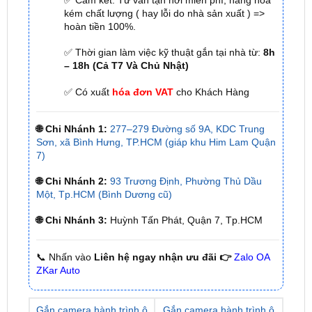
✅ Thời gian làm việc kỹ thuật gắn tại nhà từ:
8h
– 18h (Cả T7 Và Chủ Nhật)
✅ Có xuất
hóa đơn VAT
cho Khách Hàng
🌐 Chi Nhánh 1:
277–279 Đường số 9A, KDC Trung
Sơn, xã Bình Hưng, TP.HCM (giáp khu Him Lam Quận
7)
🌐 Chi Nhánh 2:
93 Trương Định, Phường Thủ Dầu
Một, Tp.HCM (Bình Dương cũ)
🌐 Chi Nhánh 3:
Huỳnh Tấn Phát, Quận 7, Tp.HCM
📞 Nhấn vào
Liên hệ ngay nhận ưu đãi 👉
Zalo OA
ZKar Auto
Gắn camera hành trình ô
Gắn camera hành trình ô
tô tại quận 1
tô tại quận 7
Gắn camera hành trình ô
Gắn camera hành trình ô