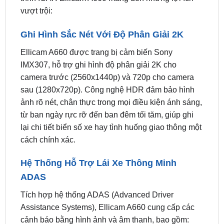
Ghi Hình Sắc Nét Với Độ Phân Giải 2K
Ellicam A660 được trang bị cảm biến Sony
IMX307, hỗ trợ ghi hình độ phân giải 2K cho
camera trước (2560x1440p) và 720p cho camera
sau (1280x720p). Công nghệ HDR đảm bảo hình
ảnh rõ nét, chân thực trong mọi điều kiện ánh sáng,
từ ban ngày rực rỡ đến ban đêm tối tăm, giúp ghi
lại chi tiết biển số xe hay tình huống giao thông một
cách chính xác.
Hệ Thống Hỗ Trợ Lái Xe Thông Minh
ADAS
Tích hợp hệ thống ADAS (Advanced Driver
Assistance Systems), Ellicam A660 cung cấp các
cảnh báo bằng hình ảnh và âm thanh, bao gồm:
cảnh báo lệch làn đường, cảnh báo khoảng cách
với xe phía trước, và nguy cơ va chạm. Đây là trợ