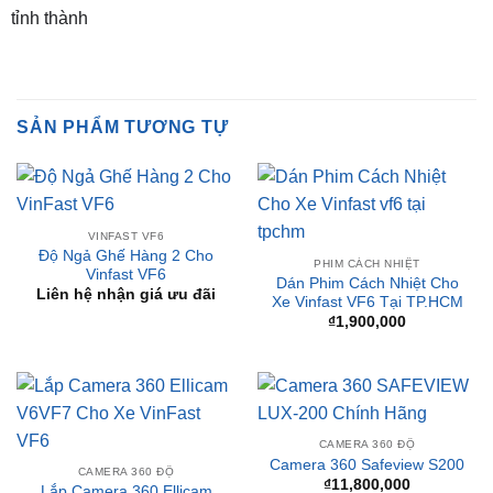
SẢN PHẨM TƯƠNG TỰ
VINFAST VF6
Độ Ngả Ghế Hàng 2 Cho
PHIM CÁCH NHIỆT
Vinfast VF6
Dán Phim Cách Nhiệt Cho
Liên hệ nhận giá ưu đãi
Xe Vinfast VF6 Tại TP.HCM
₫
1,900,000
CAMERA 360 ĐỘ
Camera 360 Safeview S200
CAMERA 360 ĐỘ
₫
11,800,000
Lắp Camera 360 Ellicam
V6VF7 Cho Xe VinFast VF6
₫
10,800,000