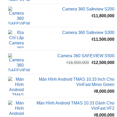
₫
₫
11,800,000
Camera 360 Safeview S300
₫
11,500,000
Camera 360 SAFEVIEW S500
Giá
G
₫
16,500,000
₫
12,500,000
gốc
h
là:
t
₫16,500,000.
l
Màn Hình Android TMAS 10.33 Inch Cho
₫
VinFast Minio Green
₫
8,000,000
Màn Hình Android TMAS 10.33 Dành Cho
VinFast VF2
₫
8,000,000
Màn hình Cluster Android TMAS T600 Dành