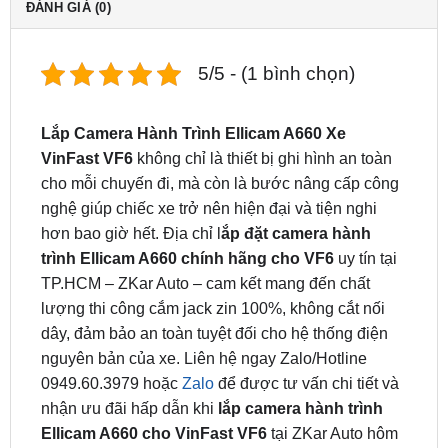
5/5 - (1 bình chọn)
Lắp Camera Hành Trình Ellicam A660 Xe
VinFast VF6
không chỉ là thiết bị ghi hình an toàn
cho mỗi chuyến đi, mà còn là bước nâng cấp công
nghệ giúp chiếc xe trở nên hiện đại và tiện nghi
hơn bao giờ hết. Địa chỉ l
ắp đặt camera hành
trình Ellicam A660 chính hãng cho VF6
uy tín tại
TP.HCM – ZKar Auto – cam kết mang đến chất
lượng thi công cắm jack zin 100%, không cắt nối
dây, đảm bảo an toàn tuyệt đối cho hệ thống điện
nguyên bản của xe. Liên hệ ngay Zalo/Hotline
0949.60.3979 hoặc
Zalo
để được tư vấn chi tiết và
nhận ưu đãi hấp dẫn khi
lắp camera hành trình
Ellicam A660 cho VinFast VF6
tại ZKar Auto hôm
nay!