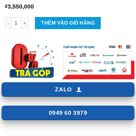
₫
3,550,000
Lắp Camera Hành Trình Ellicam A660 Xe Vinfast VF6 số lượng
THÊM VÀO GIỎ HÀNG
ZALO
0949 60 3979