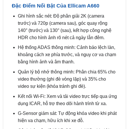
Ghi hình sắc nét: Độ phân giải 2K (camera
trước) và 720p (camera sau), góc quay rộng
140° (trước) và 130° (sau), kết hợp công nghệ
HDR cho hình ảnh rõ nét cả ngày lẫn đêm.
Hệ thống ADAS thông minh: Cảnh báo lệch làn,
khoảng cách xe phía trước, và nguy cơ va chạm
bằng hình ảnh và âm thanh.
Quản lý bộ nhớ thông minh: Phân chia 65% cho
video thường (ghi đè vòng lặp) và 35% cho
video sự kiện (khóa tránh ghi đè).
Kết nối Wi-Fi: Xem và tải video trực tiếp qua ứng
dụng ICAR, hỗ trợ theo dõi hành trình từ xa.
G-Sensor giám sát: Tự động khóa video khi phát
hiện va chạm, hữu ích khi xe đỗ.
Cảnh báo tốc độ ICAR GSpeed: Hiển thị giới
hạn tốc độ và khu vực có camera phạt nguội.