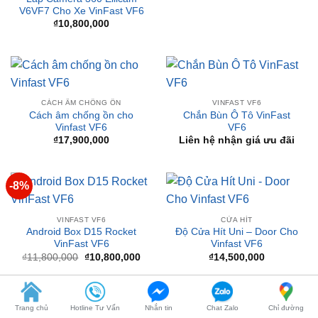
CÁCH ÂM CHỐNG ỒN
VINFAST VF6
Cách âm chống ồn cho
Chắn Bùn Ô Tô VinFast
Vinfast VF6
VF6
₫
17,900,000
Liên hệ nhận giá ưu đãi
-8%
VINFAST VF6
CỬA HÍT
Android Box D15 Rocket
Độ Cửa Hít Uni – Door Cho
VinFast VF6
Vinfast VF6
Giá
Giá
₫
11,800,000
₫
10,800,000
₫
14,500,000
gốc
hiện
là:
tại
₫11,800,000.
là:
₫10,800,000.
BÀI VIẾT MỚI
Trang chủ
Hotline Tư Vấn
Nhắn tin
Chat Zalo
Chỉ đường