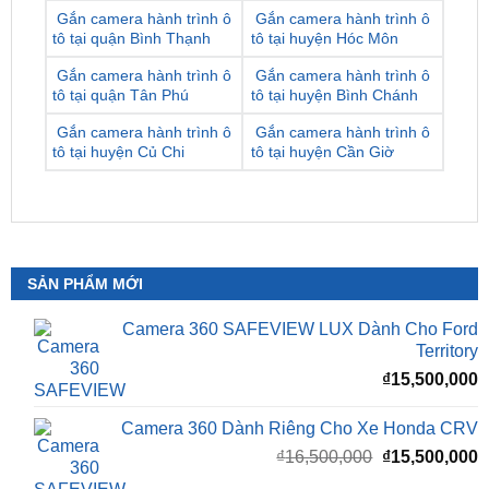
Gắn camera hành trình ô
Gắn camera hành trình ô
tô tại quận Tân Phú
tô tại huyện Bình Chánh
Gắn camera hành trình ô
Gắn camera hành trình ô
tô tại huyện Củ Chi
tô tại huyện Cần Giờ
SẢN PHẨM MỚI
Camera 360 SAFEVIEW LUX Dành Cho Ford
Territory
₫
15,500,000
Camera 360 Dành Riêng Cho Xe Honda CRV
Giá
G
₫
16,500,000
₫
15,500,000
gốc
h
là:
t
₫16,500,000.
l
Camera 360 Safeview S200