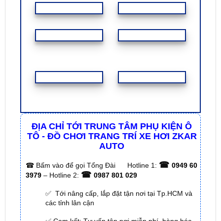
ĐỊA CHỈ TỚI TRUNG TÂM PHỤ KIỆN Ô
TÔ - ĐỒ CHƠI TRANG TRÍ XE HƠI ZKAR
AUTO
☎
☎
Bấm vào để gọi Tổng Đài
Hotline 1:
0949 60
☎
3979
– Hotline 2:
0987 801 029
✅ Tới nâng cấp, lắp đặt tận nơi tại Tp.HCM và
các tỉnh lân cận
✅ Cam kết: Tư vấn tận nơi miễn phí, hàng hóa
kém chất lượng ( hay lỗi do nhà sản xuất ) =>
hoàn tiền 100%.