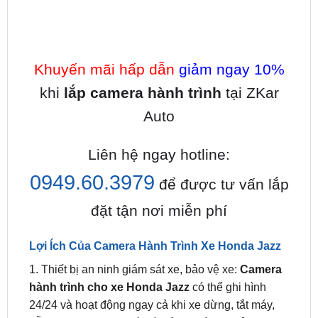
Khuyến mãi hấp dẫn
giảm ngay 10%
khi
lắp camera hành trình
tại ZKar
Auto
Liên hệ ngay hotline:
0949.60.3979
để được tư vấn lắp
đặt tận nơi miễn phí
Lợi Ích Của Camera Hành Trình Xe Honda Jazz
1. Thiết bị an ninh giám sát xe, bảo vệ xe:
Camera
hành trình cho xe Honda Jazz
có thể ghi hình
24/24 và hoạt động ngay cả khi xe dừng, tắt máy,
đỗ tại bãi xe. Khi ai đó bất cẩn va vào xe của bạn
hoặc có ý định trộm cướp, phá hoại xe, bẻ gương