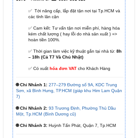
các tỉnh lân cận
✅ Cam kết: Tư vấn tận nơi miễn phí, hàng hóa
kém chất lượng ( hay lỗi do nhà sản xuất ) =>
hoàn tiền 100%.
✅ Thời gian làm việc kỹ thuật gắn tại nhà từ:
8h
– 18h (Cả T7 Và Chủ Nhật)
✅ Có xuất
hóa đơn VAT
cho Khách Hàng
🌐 Chi Nhánh 1:
277–279 Đường số 9A, KDC Trung
Sơn, xã Bình Hưng, TP.HCM (giáp khu Him Lam Quận
7)
🌐 Chi Nhánh 2:
93 Trương Định, Phường Thủ Dầu
Một, Tp.HCM (Bình Dương cũ)
🌐 Chi Nhánh 3:
Huỳnh Tấn Phát, Quận 7, Tp.HCM
📞 Nhấn vào
Liên hệ ngay nhận ưu đãi 👉
Zalo OA
ZKar Auto