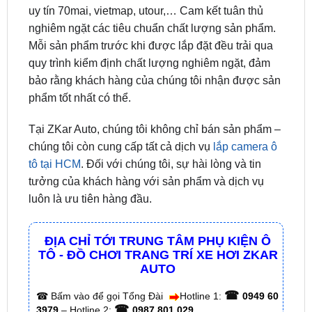
Mỗi sản phẩm trước khi được lắp đặt đều trải qua
quy trình kiểm định chất lượng nghiêm ngặt, đảm
bảo rằng khách hàng của chúng tôi nhận được sản
phẩm tốt nhất có thể.
Tại ZKar Auto, chúng tôi không chỉ bán sản phẩm –
chúng tôi còn cung cấp tất cả dịch vụ
lắp camera ô
tô tại HCM
. Đối với chúng tôi, sự hài lòng và tin
tưởng của khách hàng với sản phẩm và dịch vụ
luôn là ưu tiên hàng đầu.
ĐỊA CHỈ TỚI TRUNG TÂM PHỤ KIỆN Ô
TÔ - ĐỒ CHƠI TRANG TRÍ XE HƠI ZKAR
AUTO
☎
☎
Bấm vào để gọi Tổng Đài
Hotline 1:
0949 60
☎
3979
– Hotline 2:
0987 801 029
✅ Tới nâng cấp, lắp đặt tận nơi tại Tp.HCM và