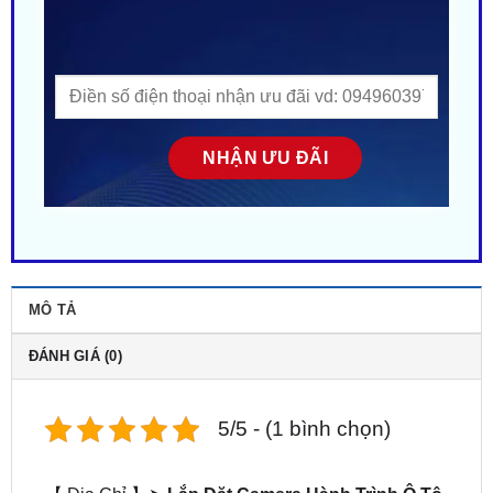
MÔ TẢ
ĐÁNH GIÁ (0)
5/5 - (1 bình chọn)
【 Địa Chỉ 】➤
Lắp Đặt Camera Hành Trình Ô Tô
Honda Jazz tại TPHCM
. ZKar Auto – Trung tâm uy
tín chuyên
Lắp camera hành trình cho xe