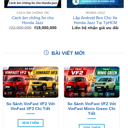
Cách âm chống ồn cho
Lắp Android Box Cho Xe
Honda Jazz
Honda Jazz Tại TpHCM
Giá
Giá
₫
22,000,000
₫
19,000,000
Liên hệ nhận giá ưu đãi
gốc
hiện
là:
tại
₫22,000,000.
là:
₫19,000,000.
BÀI VIẾT MỚI
So Sánh VinFast VF2 Với
So Sánh VinFast VF2 Với
VinFast VF3 Chi Tiết
VinFast Minio Green Chi
Tiết
XEM THÊM
XEM THÊM