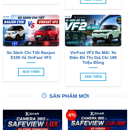
So Sánh Chi Tiết Baojun
VinFast VF2 Ra Mắt: Xe
E100 Và VinFast VF2
Điện Đô Thị Giá Chỉ 188
Triệu Đồng
XEM THÊM
XEM THÊM
SẢN PHẨM MỚI
-6%