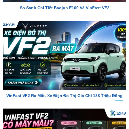
VinFast VF2 Ra Mắt: Xe Điện Đô Thị Giá Chỉ 188 Triệu Đồng