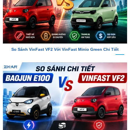
So Sánh VinFast VF2 Với VinFast Minio Green Chi Tiết
So Sánh Chi Tiết Baojun E100 Và VinFast VF2