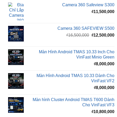
Camera 360 SAFEVIEW S500
Giá
G
₫
16,500,000
₫
12,500,000
gốc
h
là:
t
₫16,500,000.
l
Màn Hình Android TMAS 10.33 Inch Cho
₫
VinFast Minio Green
₫
8,000,000
Màn Hình Android TMAS 10.33 Dành Cho
VinFast VF2
₫
8,000,000
Màn hình Cluster Android TMAS T600 Dành
Cho VinFast VF3
₫
10,800,000
BÀI VIẾT MỚI