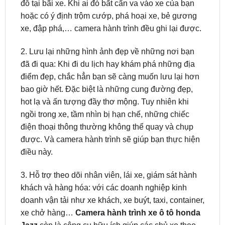
xe, đập phá,… camera hành trình đều ghi lại được.
2. Lưu lại những hình ảnh đẹp về những nơi bạn
đã đi qua: Khi đi du lịch hay khám phá những địa
điểm đẹp, chắc hẳn bạn sẽ càng muốn lưu lại hơn
bao giờ hết. Đặc biệt là những cung đường đẹp,
hot lạ và ấn tượng đầy thơ mộng. Tuy nhiên khi
ngồi trong xe, tầm nhìn bị hạn chế, những chiếc
điện thoại thông thường không thể quay và chụp
được. Và camera hành trình sẽ giúp bạn thực hiện
điều này.
3. Hỗ trợ theo dõi nhân viên, lái xe, giám sát hành
khách và hàng hóa: với các doanh nghiệp kinh
doanh vận tải như xe khách, xe buýt, taxi, container,
xe chở hàng…
Camera hành trình xe ô tô honda
Jazz
còn là công cụ hữu ích giúp các chủ xe theo
dõi tình trạng làm việc của nhân viên, của lái xe,
tình trạng hàng hóa thông qua chiếc điện thoại nhỏ