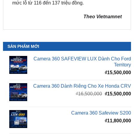
Theo Vietnamnet
SẢN PHẨM MỚI
Camera 360 SAFEVIEW LUX Dành Cho Ford
Territory
₫
15,500,000
Camera 360 Dành Riêng Cho Xe Honda CRV
Giá
G
₫
16,500,000
₫
15,500,000
gốc
h
là:
t
₫16,500,000.
l
Camera 360 Safeview S200
₫
₫
11,800,000
Camera 360 Safeview S300
₫
11,500,000