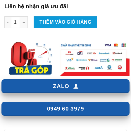
Liên hệ nhận giá ưu đãi
Lắp Đặt Camera Hành Trình Xe Honda Jazz Tại TpHCM số lượn
THÊM VÀO GIỎ HÀNG
ZALO
0949 60 3979