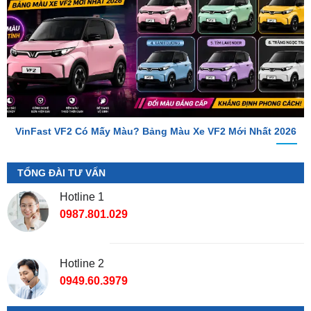
VinFast VF2 Có Mấy Màu? Bảng Màu Xe VF2 Mới Nhất 2026
TỔNG ĐÀI TƯ VẤN
Hotline 1
0987.801.029
Hotline 2
0949.60.3979
Địa Chỉ Shop
📌 Chi Nhánh Hồ Chí Minh:
277-279 Đường số 9A, KDC