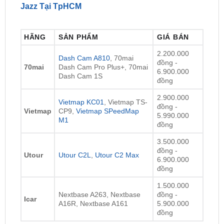
HÃNG
SẢN PHẨM
GIÁ BÁN
2.200.000
Dash Cam A810
, 70mai
đồng -
70mai
Dash Cam Pro Plus+, 70mai
6.900.000
Dash Cam 1S
đồng
2.900.000
Vietmap KC01
, Vietmap TS-
đồng -
Vietmap
CP9,
Vietmap SPeedMap
5.990.000
M1
đồng
3.500.000
đồng -
Utour
Utour C2L
,
Utour C2 Max
6.900.000
đồng
1.500.000
Nextbase A263, Nextbase
đồng -
Icar
A16R, Nextbase A161
5.900.000
đồng
Lưu ý:
Giá lắp đặt camera hành trình ô tô
có thể
thay đổi theo từng thời điểm, dòng xe, loại camera