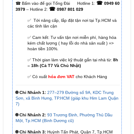
✅ Tới nâng cấp, lắp đặt tận nơi tại Tp.HCM và
các tỉnh lân cận
✅ Cam kết: Tư vấn tận nơi miễn phí, hàng hóa
kém chất lượng ( hay lỗi do nhà sản xuất ) =>
hoàn tiền 100%.
✅ Thời gian làm việc kỹ thuật gắn tại nhà từ:
8h
– 18h (Cả T7 Và Chủ Nhật)
✅ Có xuất
hóa đơn VAT
cho Khách Hàng
🌐 Chi Nhánh 1:
277–279 Đường số 9A, KDC Trung
Sơn, xã Bình Hưng, TP.HCM (giáp khu Him Lam Quận
7)
🌐 Chi Nhánh 2:
93 Trương Định, Phường Thủ Dầu
Một, Tp.HCM (Bình Dương cũ)
🌐 Chi Nhánh 3:
Huỳnh Tấn Phát, Quận 7, Tp.HCM
📞 Nhấn vào
Liên hệ ngay nhận ưu đãi 👉
Zalo OA