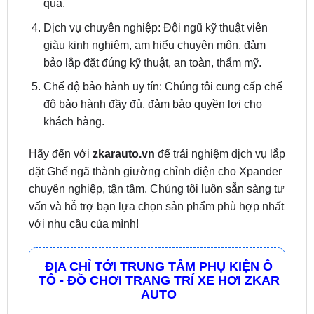
giàu kinh nghiệm, am hiểu chuyên môn, đảm
bảo lắp đặt đúng kỹ thuật, an toàn, thẩm mỹ.
Chế độ bảo hành uy tín: Chúng tôi cung cấp chế
độ bảo hành đầy đủ, đảm bảo quyền lợi cho
khách hàng.
Hãy đến với
zkarauto.vn
để trải nghiệm dịch vụ lắp
đặt Ghế ngã thành giường chỉnh điện cho Xpander
chuyên nghiệp, tận tâm. Chúng tôi luôn sẵn sàng tư
vấn và hỗ trợ bạn lựa chọn sản phẩm phù hợp nhất
với nhu cầu của mình!
ĐỊA CHỈ TỚI TRUNG TÂM PHỤ KIỆN Ô
TÔ - ĐỒ CHƠI TRANG TRÍ XE HƠI ZKAR
AUTO
☎
☎
Bấm vào để gọi Tổng Đài
Hotline 1:
0949 60
☎
3979
– Hotline 2:
0987 801 029