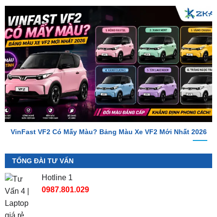
VinFast VF2 Có Mấy Màu? Bảng Màu Xe VF2 Mới Nhất 2026
TỔNG ĐÀI TƯ VẤN
Hotline 1
0987.801.029