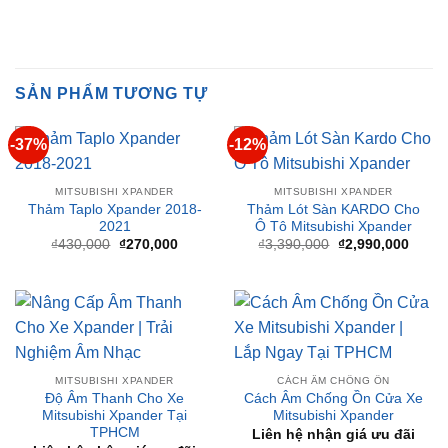
SẢN PHẨM TƯƠNG TỰ
-37%
-12%
MITSUBISHI XPANDER
MITSUBISHI XPANDER
Thảm Taplo Xpander 2018-
Thảm Lót Sàn KARDO Cho
2021
Ô Tô Mitsubishi Xpander
Giá
Giá
Giá
Giá
₫
430,000
₫
270,000
₫
3,390,000
₫
2,990,000
gốc
hiện
gốc
hiện
là:
tại
là:
tại
₫430,000.
là:
₫3,390,000.
là:
₫270,000.
₫2,99
MITSUBISHI XPANDER
CÁCH ÂM CHỐNG ỒN
Độ Âm Thanh Cho Xe
Cách Âm Chống Ồn Cửa Xe
Mitsubishi Xpander Tại
Mitsubishi Xpander
TPHCM
Liên hệ nhận giá ưu đãi
Liên hệ nhận giá ưu đãi