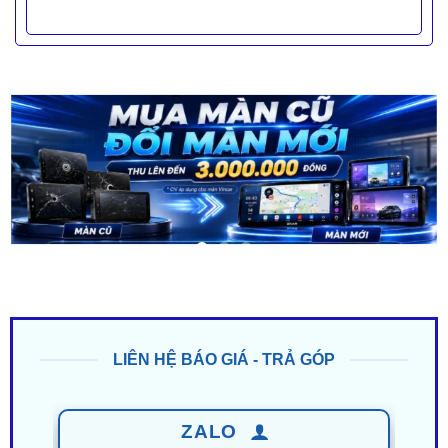
LIÊN HỆ BÁO GIÁ - TRẢ GÓP
ZALO