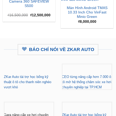
Giá
Giá
₫
16,500,000
₫
12,500,000
Minio Green
gốc
hiện
là:
tại
₫
8,000,000
₫16,500,000.
là:
₫12,500,000.
BÁO CHÍ NÓI VỀ ZKAR AUTO
ZKar Auto tài trợ học bổng kỹ
CEO từng nâng cấp hơn 7.000 ô
thuật ô tô cho thanh niên nghèo
tô mở hệ thống chăm sóc xe hơi
vượt khó
chuyên nghiệp tại TP.HCM
Gara nâng cấp xe hơi chuyên
ZKar Auto tài trợ học bổng kỹ
nghiệp tại TP.HCM - Tài trợ học
thuật ô tô cho thanh niên có hoàn
bổng cho thanh niên khó khăn
cảnh khó khăn