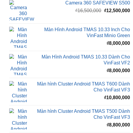
gốc
h
là:
t
₫16,500,000.
l
Màn Hình Android TMAS 10.33 Inch Cho
₫
VinFast Minio Green
₫
8,000,000
Màn Hình Android TMAS 10.33 Dành Cho
VinFast VF2
₫
8,000,000
Màn hình Cluster Android TMAS T600 Dành
Cho VinFast VF3
₫
10,800,000
Màn hình Cluster Android TMAS T500 Dành
Cho VinFast VF3
₫
8,800,000
Đèn Bi LED X-LIGHT F+ PRO MINI
₫
5,500,000