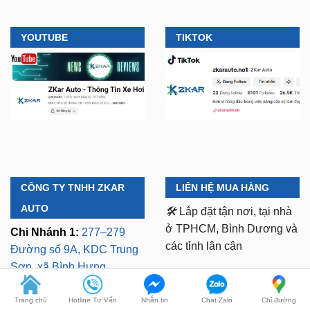
YOUTUBE
TIKTOK
CÔNG TY TNHH ZKAR
LIÊN HỆ MUA HÀNG
AUTO
🛠️
Lắp đặt tận nơi, tại nhà
ở TPHCM, Bình Dương và
Chi Nhánh 1:
277–279
các tỉnh lân cận
Đường số 9A, KDC Trung
Sơn, xã Bình Hưng,
⏱️ 8:30 AM - 18:00 PM (Cả
TP.HCM (giáp khu Him
T7 Và Chủ Nhật)
Lam Quận 7)
Mã số thuế:
0318103254 -
Chi Nhánh 2:
93 Trương
Trang chủ
Hotline Tư Vấn
Nhắn tin
Chat Zalo
Chỉ đường
Ngày cấp phép: