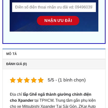
MÔ TẢ
ĐÁNH GIÁ (0)
5/5 - (1 bình chọn)
Địa chỉ
lắp Ghế ngã thành giường chỉnh điện
cho Xpander
tại TPHCM. Trung tâm gắn phụ kiện
cho xe Mitsubishi Xpander Tại Sài Gòn. ZKar Auto
gara chuyên nâng cấp lắp đặt phụ kiện đồ chơi ô tô
tại TPHCM. Chuyên gắn, độ phụ kiện cho các hãng