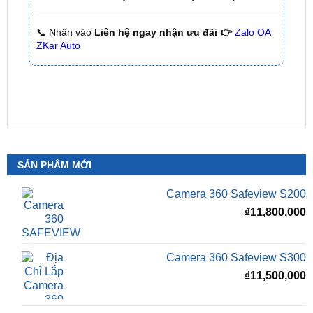
ZKar Auto
SẢN PHẨM MỚI
Camera 360 Safeview S200
₫
11,800,000
Camera 360 Safeview S300
₫
11,500,000
Camera 360 SAFEVIEW S500
Giá
G
₫
16,500,000
₫
12,500,000