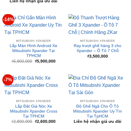
-14%
MITSUBISHI XPANDER
MITSUBISHI XPANDER
Lắp Màn Hình Android Xe
Ray trượt ghế hàng 3 cho
Mitsubishi Xpander Tại
Xpander – Ô Tô 7 Chỗ
TPHCM
₫
3,500,000
Giá
Giá
₫
6,900,000
₫
5,900,000
gốc
hiện
là:
tại
₫6,900,000.
là:
₫5,900,000.
-7%
MITSUBISHI XPANDER
MITSUBISHI XPANDER
Lắp Đặt Giá Nóc Xe
Độ Ghế Ngã Cho Ô Tô
Mitsubishi Xpander Cross
Mitsubishi Xpander Uy Tín
Tại TPHCM
Tại TpHCM
Giá
Giá
₫
2,800,000
₫
2,600,000
Liên hệ nhận giá ưu đãi
gốc
hiện
là:
tại
₫2,800,000.
là:
₫2,600,000.