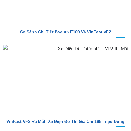
So Sánh Chi Tiết Baojun E100 Và VinFast VF2
VinFast VF2 Ra Mắt: Xe Điện Đô Thị Giá Chỉ 188 Triệu Đồng