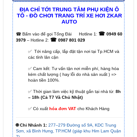
ĐỊA CHỈ TỚI TRUNG TÂM PHỤ KIỆN Ô
TÔ - ĐỒ CHƠI TRANG TRÍ XE HƠI ZKAR
AUTO
☎
☎
Bấm vào để gọi Tổng Đài
Hotline 1:
0949 60
☎
3979
– Hotline 2:
0987 801 029
✅ Tới nâng cấp, lắp đặt tận nơi tại Tp.HCM và
các tỉnh lân cận
✅ Cam kết: Tư vấn tận nơi miễn phí, hàng hóa
kém chất lượng ( hay lỗi do nhà sản xuất ) =>
hoàn tiền 100%.
✅ Thời gian làm việc kỹ thuật gắn tại nhà từ:
8h
– 18h (Cả T7 Và Chủ Nhật)
✅ Có xuất
hóa đơn VAT
cho Khách Hàng
🌐 Chi Nhánh 1:
277–279 Đường số 9A, KDC Trung
Sơn, xã Bình Hưng, TP.HCM (giáp khu Him Lam Quận
7)