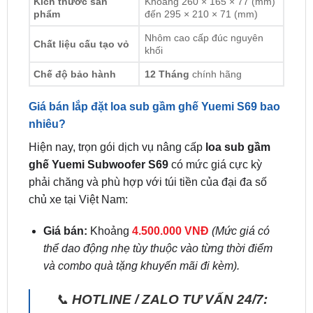
Kích thước sản
Khoảng 260 × 165 × 77 (mm)
phẩm
đến 295 × 210 × 71 (mm)
Nhôm cao cấp đúc nguyên
Chất liệu cấu tạo vỏ
khối
Chế độ bảo hành
12 Tháng
chính hãng
Giá bán lắp đặt loa sub gầm ghế Yuemi S69 bao
nhiêu?
Hiện nay, trọn gói dịch vụ nâng cấp
loa sub gầm
ghế Yuemi Subwoofer S69
có mức giá cực kỳ
phải chăng và phù hợp với túi tiền của đại đa số
chủ xe tại Việt Nam:
Giá bán:
Khoảng
4.500.000 VNĐ
(Mức giá có
thể dao động nhẹ tùy thuộc vào từng thời điểm
và combo quà tặng khuyến mãi đi kèm).
📞
HOTLINE / ZALO TƯ VẤN 24/7: