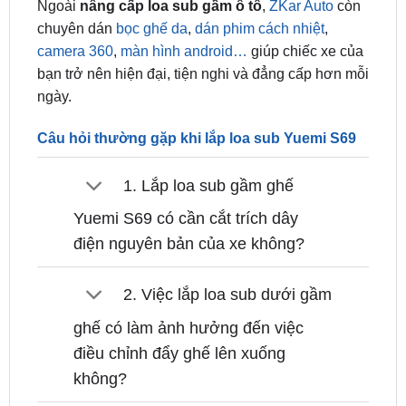
Ngoài
nâng cấp loa sub gầm ô tô
,
ZKar Auto
còn
chuyên dán
bọc ghế da
,
dán phim cách nhiệt
,
camera 360
,
màn hình android…
giúp chiếc xe của
bạn trở nên hiện đại, tiện nghi và đẳng cấp hơn mỗi
ngày.
Câu hỏi thường gặp khi lắp loa sub Yuemi S69
1. Lắp loa sub gầm ghế
Yuemi S69 có cần cắt trích dây
điện nguyên bản của xe không?
2. Việc lắp loa sub dưới gầm
ghế có làm ảnh hưởng đến việc
điều chỉnh đẩy ghế lên xuống
không?