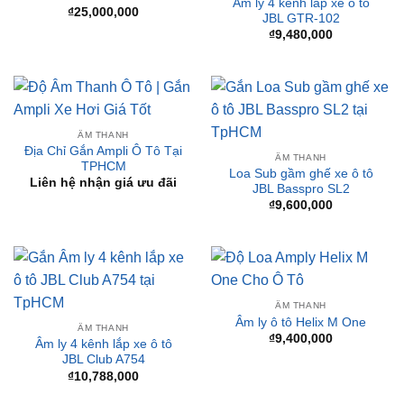
Âm ly 4 kênh lắp xe ô tô
₫
25,000,000
JBL GTR-102
₫
9,480,000
ÂM THANH
Địa Chỉ Gắn Ampli Ô Tô Tại
ÂM THANH
TPHCM
Loa Sub gầm ghế xe ô tô
Liên hệ nhận giá ưu đãi
JBL Basspro SL2
₫
9,600,000
ÂM THANH
Âm ly ô tô Helix M One
ÂM THANH
₫
9,400,000
Âm ly 4 kênh lắp xe ô tô
JBL Club A754
₫
10,788,000