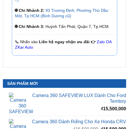
🌐 Chi Nhánh 2:
93 Trương Định, Phường Thủ Dầu
Một, Tp.HCM (Bình Dương cũ)
🌐 Chi Nhánh 3:
Huỳnh Tấn Phát, Quận 7, Tp.HCM
📞 Nhấn vào
Liên hệ ngay nhận ưu đãi 👉
Zalo OA
ZKar Auto
SẢN PHẨM MỚI
Camera 360 SAFEVIEW LUX Dành Cho Ford
Territory
₫
15,500,000
Camera 360 Dành Riêng Cho Xe Honda CRV
Giá
G