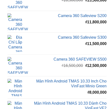
₫
16,500,000
₫
15,500,000
gốc
h
là:
t
₫16,500,000.
l
Camera 360 Safeview S200
₫
₫
11,800,000
Camera 360 Safeview S300
₫
11,500,000
Camera 360 SAFEVIEW S500
Giá
G
₫
16,500,000
₫
12,500,000
gốc
h
là:
t
₫16,500,000.
l
Màn Hình Android TMAS 10.33 Inch Cho
₫
VinFast Minio Green
₫
8,000,000
Màn Hình Android TMAS 10.33 Dành Cho
VinFast VF2