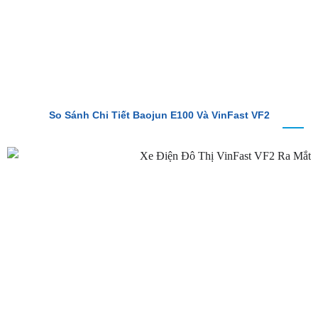
So Sánh Chi Tiết Baojun E100 Và VinFast VF2