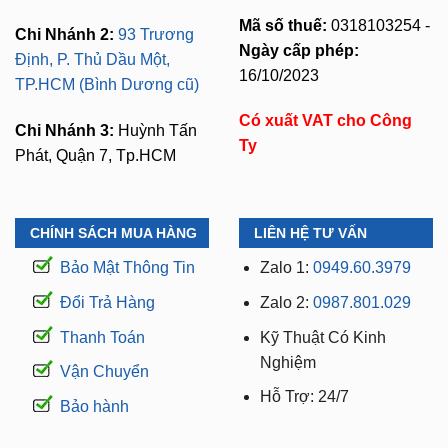
Mã số thuế:
0318103254 -
Chi Nhánh 2:
93 Trương
Ngày cấp phép:
Định, P. Thủ Dầu Một,
16/10/2023
TP.HCM (Bình Dương cũ)
Có xuất VAT cho Công
Chi Nhánh 3:
Huỳnh Tấn
Ty
Phát, Quận 7, Tp.HCM
CHÍNH SÁCH MUA HÀNG
LIÊN HỆ TƯ VẤN
Bảo Mật Thông Tin
Zalo 1:
0949.60.3979
Đổi Trả Hàng
Zalo 2:
0987.801.029
Thanh Toán
Kỹ Thuật Có Kinh
Nghiệm
Vận Chuyển
Hỗ Trợ: 24/7
Bảo hành