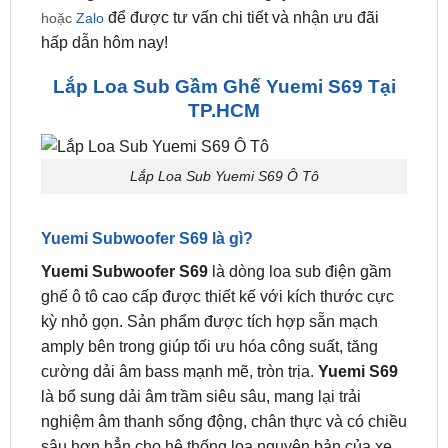
để được tư vấn chi tiết và nhận ưu đãi
hoặc
Zalo
hấp dẫn hôm nay!
Lắp Loa Sub Gầm Ghế Yuemi S69 Tại
TP.HCM
Lắp Loa Sub Yuemi S69 Ô Tô
Yuemi Subwoofer S69 là gì?
Yuemi Subwoofer S69
là dòng loa sub điện gầm
ghế ô tô cao cấp được thiết kế với kích thước cực
kỳ nhỏ gọn. Sản phẩm được tích hợp sẵn mạch
amply bên trong giúp tối ưu hóa công suất, tăng
cường dải âm bass mạnh mẽ, tròn trịa.
Yuemi S69
là bổ sung dải âm trầm siêu sâu, mang lại trải
nghiệm âm thanh sống động, chân thực và có chiều
sâu hơn hẳn cho hệ thống loa nguyên bản của xe.