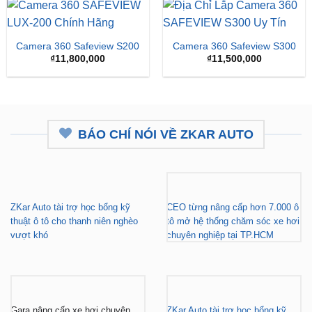
₫15,
Camera 360 Safeview S200
Camera 360 Safeview S300
₫
11,800,000
₫
11,500,000
BÁO CHÍ NÓI VỀ ZKAR AUTO
ZKar Auto tài trợ học bổng kỹ
CEO từng nâng cấp hơn 7.000 ô
thuật ô tô cho thanh niên nghèo
tô mở hệ thống chăm sóc xe hơi
vượt khó
chuyên nghiệp tại TP.HCM
Gara nâng cấp xe hơi chuyên
ZKar Auto tài trợ học bổng kỹ