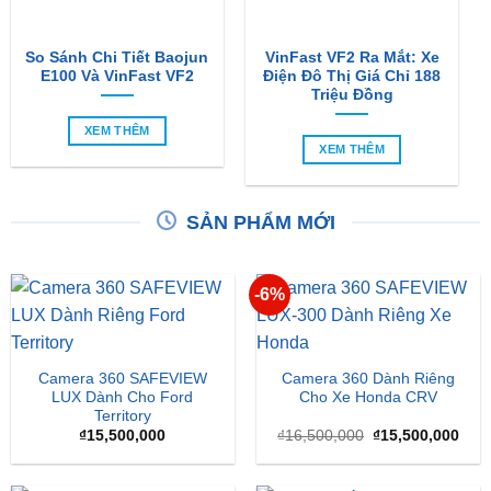
So Sánh Chi Tiết Baojun
VinFast VF2 Ra Mắt: Xe
E100 Và VinFast VF2
Điện Đô Thị Giá Chỉ 188
Triệu Đồng
XEM THÊM
XEM THÊM
SẢN PHẨM MỚI
-6%
Camera 360 SAFEVIEW
Camera 360 Dành Riêng
LUX Dành Cho Ford
Cho Xe Honda CRV
Territory
Giá
Giá
₫
15,500,000
₫
16,500,000
₫
15,500,000
gốc
hiện
là:
tại
₫16,500,000.
là: