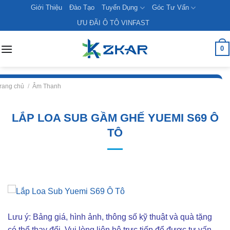
Skip
Giới Thiệu
Đào Tạo
Tuyển Dụng
Góc Tư Vấn
to
ƯU ĐÃI Ô TÔ VINFAST
content
0
rang chủ
/
Âm Thanh
LẮP LOA SUB GẦM GHẾ YUEMI S69 Ô
TÔ
Lưu ý: Bảng giá, hình ảnh, thông số kỹ thuật và quà tặng
có thể thay đổi. Vui lòng liên hê trực tiếp để được tư vấn