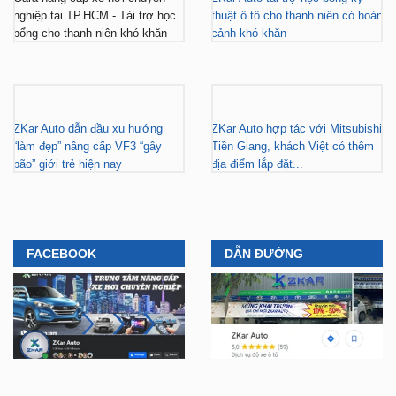
nghiệp tại TP.HCM - Tài trợ học
thuật ô tô cho thanh niên có hoàn
bổng cho thanh niên khó khăn
cảnh khó khăn
ZKar Auto dẫn đầu xu hướng
ZKar Auto hợp tác với Mitsubishi
“làm đẹp” nâng cấp VF3 “gây
Tiền Giang, khách Việt có thêm
bão” giới trẻ hiện nay
địa điểm lắp đặt...
FACEBOOK
DẪN ĐƯỜNG