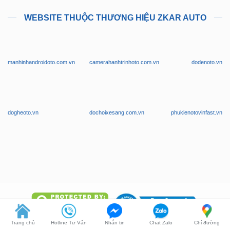
WEBSITE THUỘC THƯƠNG HIỆU ZKAR AUTO
manhinhandroidoto.com.vn
camerahanhtrinhoto.com.vn
dodenoto.vn
dogheoto.vn
dochoixesang.com.vn
phukienotovinfast.vn
Trang chủ
Hotline Tư Vấn
Nhắn tin
Chat Zalo
Chỉ đường