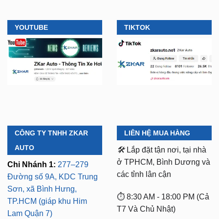
YOUTUBE
TIKTOK
CÔNG TY TNHH ZKAR
LIÊN HỆ MUA HÀNG
AUTO
🛠️
Lắp đặt tận nơi, tại nhà
ở TPHCM, Bình Dương và
Chi Nhánh 1:
277–279
các tỉnh lân cận
Đường số 9A, KDC Trung
Sơn, xã Bình Hưng,
⏱️ 8:30 AM - 18:00 PM (Cả
TP.HCM (giáp khu Him
T7 Và Chủ Nhật)
Lam Quận 7)