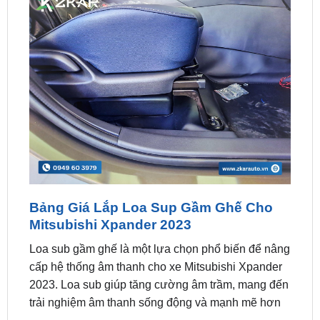
Bảng Giá Lắp Loa Sup Gầm Ghế Cho
Mitsubishi Xpander 2023
Loa sub gầm ghế là một lựa chọn phổ biến để nâng
cấp hệ thống âm thanh cho xe Mitsubishi Xpander
2023. Loa sub giúp tăng cường âm trầm, mang đến
trải nghiệm âm thanh sống động và mạnh mẽ hơn
Giá bán Loa Sup Gầm Ghế: Liên hệ zalo / hotline
Liên hệ ngay
0949.603.979
hoặc
0987.801.029
để