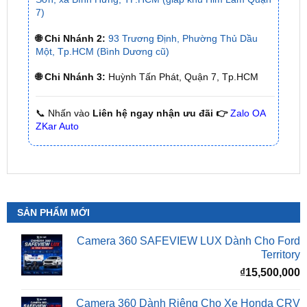
🌐 Chi Nhánh 2:
93 Trương Định, Phường Thủ Dầu
Một, Tp.HCM (Bình Dương cũ)
🌐 Chi Nhánh 3:
Huỳnh Tấn Phát, Quận 7, Tp.HCM
📞 Nhấn vào
Liên hệ ngay nhận ưu đãi 👉
Zalo OA
ZKar Auto
SẢN PHẨM MỚI
Camera 360 SAFEVIEW LUX Dành Cho Ford
Territory
₫
15,500,000
Camera 360 Dành Riêng Cho Xe Honda CRV
Giá
G
₫
16,500,000
₫
15,500,000
gốc
h