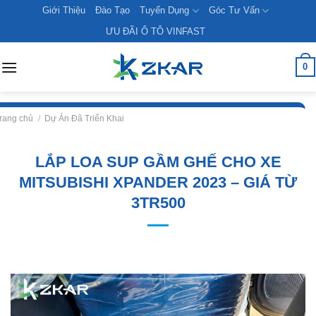
Skip
Giới Thiệu
Đào Tạo
Tuyển Dụng
Góc Tư Vấn
to
ƯU ĐÃI Ô TÔ VINFAST
content
0
rang chủ
/
Dự Án Đã Triển Khai
LẮP LOA SUP GẦM GHẾ CHO XE
MITSUBISHI XPANDER 2023 – GIÁ TỪ
3TR500