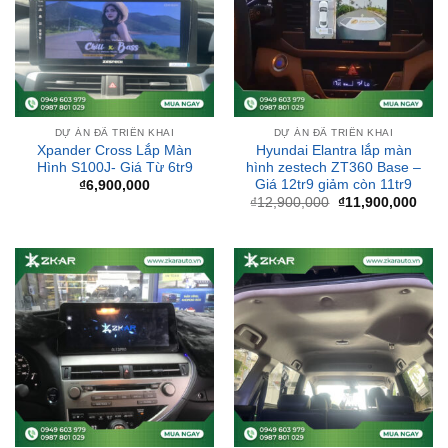
DỰ ÁN ĐÃ TRIỂN KHAI
DỰ ÁN ĐÃ TRIỂN KHAI
Xpander Cross Lắp Màn
Hyundai Elantra lắp màn
Hình S100J- Giá Từ 6tr9
hình zestech ZT360 Base –
Giá 12tr9 giảm còn 11tr9
₫
6,900,000
Giá
Giá
₫
12,900,000
₫
11,900,000
gốc
hiện
là:
tại
₫12,900,000.
là:
₫11,
DỰ ÁN ĐÃ TRIỂN KHAI
DỰ ÁN ĐÃ TRIỂN KHAI
Lắp Màn Hình Oled Pro
Bọc Trần Da Xe Ô Tô – Giá
Cho Xe Lexus NX450H –
Từ 1tr2