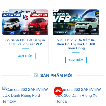
So Sánh Chi Tiết Baojun
VinFast VF2 Ra Mắt: Xe
E100 Và VinFast VF2
Điện Đô Thị Giá Chỉ 188
Triệu Đồng
XEM THÊM
XEM THÊM
SẢN PHẨM MỚI
-6%
Camera 360 SAFEVIEW
Camera 360 Dành Riêng
LUX Dành Cho Ford
Cho Xe Honda CRV
Territory