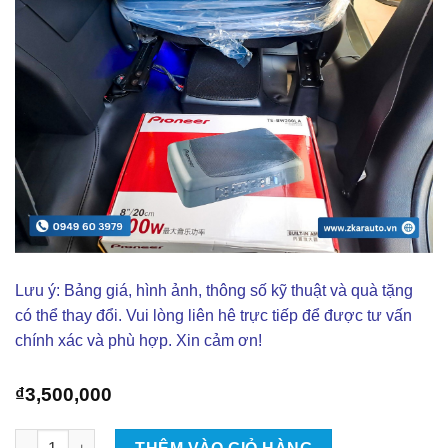
Lưu ý: Bảng giá, hình ảnh, thông số kỹ thuật và quà tặng
có thể thay đổi. Vui lòng liên hê trực tiếp để được tư vấn
chính xác và phù hợp. Xin cảm ơn!
₫
3,500,000
Lắp Loa Sup Gầm Ghế Cho Xe Mitsubishi Xpander 2023 - Giá T