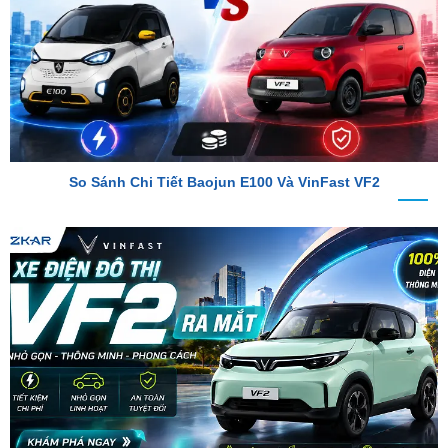
So Sánh Chi Tiết Baojun E100 Và VinFast VF2
VinFast VF2 Ra Mắt: Xe Điện Đô Thị Giá Chỉ 188 Triệu Đồng