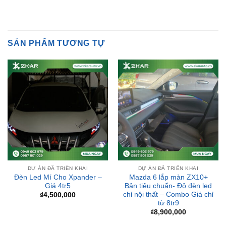
SẢN PHẨM TƯƠNG TỰ
DỰ ÁN ĐÃ TRIỂN KHAI
DỰ ÁN ĐÃ TRIỂN KHAI
Đèn Led Mí Cho Xpander –
Mazda 6 lắp màn ZX10+
Giá 4tr5
Bản tiêu chuẩn- Độ đèn led
chỉ nội thất – Combo Giá chỉ
₫
4,500,000
từ 8tr9
₫
8,900,000
-10%