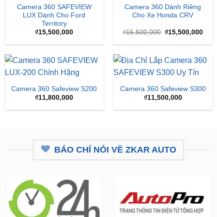
Giá
Giá
₫
15,500,000
₫
16,500,000
₫
15,500,000
gốc
hiện
là:
tại
₫16,500,000.
là:
₫15,
Camera 360 Safeview S200
Camera 360 Safeview S300
₫
11,800,000
₫
11,500,000
BÁO CHÍ NÓI VỀ ZKAR AUTO
ZKar Auto tài trợ học bổng kỹ
CEO từng nâng cấp hơn 7.000 ô