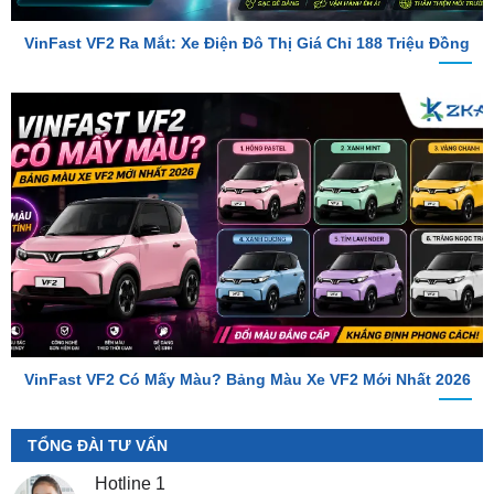
VinFast VF2 Có Mấy Màu? Bảng Màu Xe VF2 Mới Nhất 2026
TỔNG ĐÀI TƯ VẤN
Hotline 1
0987.801.029