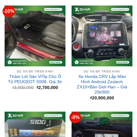
DỰ ÁN ĐÃ TRIỂN KHAI
DỰ ÁN ĐÃ TRIỂN KHAI
Thảm Lót Sàn ViTip Cho Ô
Xe Honda CRV Lắp Màn
Tô PEUGEOT 5008- Giá 3tr
Hình Android Zestech
ZX10+Bản Giới Hạn – Giá
Giá
Giá
₫
3,000,000
₫
2,700,000
gốc
hiện
20tr900
là:
tại
₫
20,900,000
₫3,000,000.
là:
₫2,700,000.
-8%