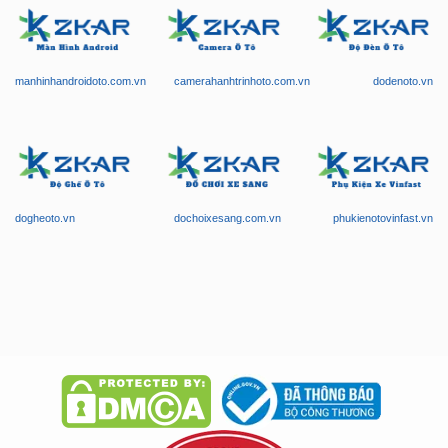
manhinhandroidoto.com.vn
camerahanhtrinhoto.com.vn
dodenoto.vn
dogheoto.vn
dochoixesang.com.vn
phukienotovinfast.vn