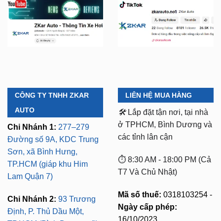
CÔNG TY TNHH ZKAR
LIÊN HỆ MUA HÀNG
AUTO
🛠️
Lắp đặt tận nơi, tại nhà
ở TPHCM, Bình Dương và
Chi Nhánh 1:
277–279
các tỉnh lân cận
Đường số 9A, KDC Trung
Sơn, xã Bình Hưng,
⏱️ 8:30 AM - 18:00 PM (Cả
TP.HCM (giáp khu Him
T7 Và Chủ Nhật)
Lam Quận 7)
Mã số thuế:
0318103254 -
Chi Nhánh 2:
93 Trương
Ngày cấp phép:
Định, P. Thủ Dầu Một,
16/10/2023
TP.HCM (Bình Dương cũ)
Có xuất VAT cho Công
Chi Nhánh 3:
Huỳnh Tấn