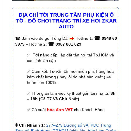
TÔ - ĐỒ CHƠI TRANG TRÍ XE HƠI ZKAR
AUTO
☎
☎
Bấm vào để gọi Tổng Đài
Hotline 1:
0949 60
☎
3979
– Hotline 2:
0987 801 029
✅ Tới nâng cấp, lắp đặt tận nơi tại Tp.HCM và
các tỉnh lân cận
✅ Cam kết: Tư vấn tận nơi miễn phí, hàng hóa
kém chất lượng ( hay lỗi do nhà sản xuất ) =>
hoàn tiền 100%.
✅ Thời gian làm việc kỹ thuật gắn tại nhà từ:
8h
– 18h (Cả T7 Và Chủ Nhật)
✅ Có xuất
hóa đơn VAT
cho Khách Hàng
🌐 Chi Nhánh 1:
277–279 Đường số 9A, KDC Trung
Sơn, xã Bình Hưng, TP.HCM (giáp khu Him Lam Quận
7)