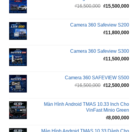
là:
t
₫16,500,000.
l
Camera 360 Safeview S200
₫
₫
11,800,000
Camera 360 Safeview S300
₫
11,500,000
Camera 360 SAFEVIEW S500
Giá
G
₫
16,500,000
₫
12,500,000
gốc
h
là:
t
₫16,500,000.
l
Màn Hình Android TMAS 10.33 Inch Cho
₫
VinFast Minio Green
₫
8,000,000
Màn Hình Android TMAS 10.33 Dành Cho
VinFast VF2
₫
8,000,000