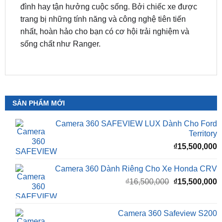
nhất, hoàn hảo cho bạn có cơ hội trải nghiệm và
sống chất như Ranger.
SẢN PHẨM MỚI
Camera 360 SAFEVIEW LUX Dành Cho Ford
Territory
₫
15,500,000
Camera 360 Dành Riêng Cho Xe Honda CRV
Giá
G
₫
16,500,000
₫
15,500,000
gốc
h
là:
t
₫16,500,000.
l
Camera 360 Safeview S200
₫
₫
11,800,000