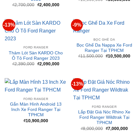
₫2,700,000.
là:
₫2,400,000.
-13%
-9%
BỌC GHẾ DA
Bọc Ghế Da Nappa Xe Ford
FORD RANGER
Ranger Tại TPHCM
Thảm Lót Sàn KARDO Cho
Giá
Giá
₫
11,500,000
₫
10,500,000
Ô Tô Ford Ranger 2023
gốc
hiện
Giá
Giá
₫
2,390,000
₫
2,090,000
là:
tại
gốc
hiện
₫11,500,000.
là:
là:
tại
₫10,
₫2,390,000.
là:
₫2,090,000.
-13%
FORD RANGER
Gắn Màn Hình Android 13
FORD RANGER
Inch Xe Ford Ranger Tại
Lắp Đặt Giá Nóc Rhino Xe
TPHCM
Ford Ranger Wildtrak Tại
₫
10,900,000
TPHCM
Giá
Giá
₫
8,000,000
₫
7,000,000
gốc
hiện
là:
tại
₫8,000,000.
là:
₫7,00