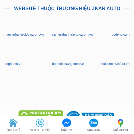
manhinhandroidoto.com.vn
camerahanhtrinhoto.com.vn
dodenoto.vn
dogheoto.vn
dochoixesang.com.vn
phukienotovinfast.vn
Trang chủ
Hotline Tư Vấn
Nhắn tin
Chat Zalo
Chỉ đường