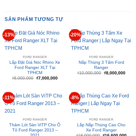
SẢN PHẨM TƯƠNG TỰ
-13%
-20%
FORD RANGER
FORD RANGER
Lắp Đặt Giá Nóc Rhino Xe
Nắp Thùng 3 Tấm Ford
Ford Ranger XLT Tại
Ranger
TPHCM
Giá
Giá
₫
10,000,000
₫
8,000,000
gốc
hiện
Giá
Giá
₫
8,000,000
₫
7,000,000
là:
tại
gốc
hiện
₫10,000,000.
là:
là:
tại
₫8,00
₫8,000,000.
là:
₫7,000,000.
-11%
-8%
FORD RANGER
FORD RANGER
Thảm Lót Sàn ViTP Cho Ô
Lắp Nắp Thùng Cao Cho
Tô Ford Ranger 2013 –
Xe Ford Ranger
2021
Giá
Giá
₫
18,000,000
₫
16,600,000
gốc
hiện
Giá
Giá
₫
2,700,000
₫
2,400,000
là:
tại
gốc
hiện
₫18,000,000.
là:
là:
tại
₫16,