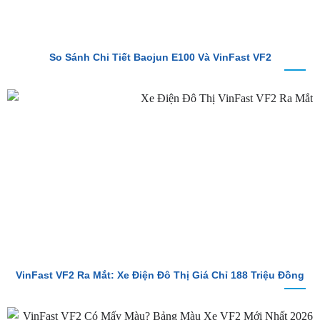
So Sánh Chi Tiết Baojun E100 Và VinFast VF2
VinFast VF2 Ra Mắt: Xe Điện Đô Thị Giá Chỉ 188 Triệu Đồng