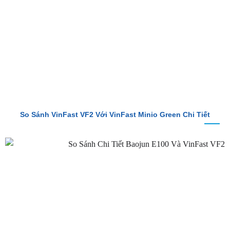
So Sánh VinFast VF2 Với VinFast Minio Green Chi Tiết