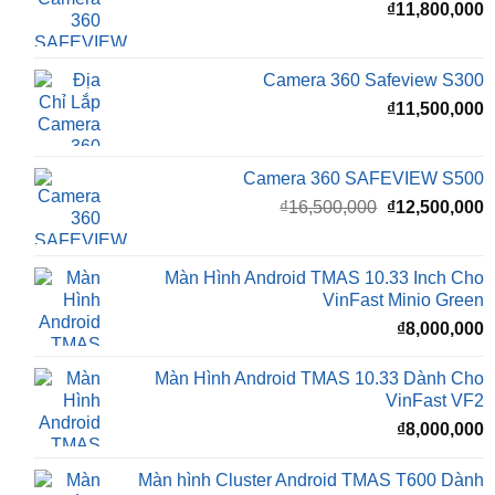
Camera 360 Safeview S300
₫
11,500,000
Camera 360 SAFEVIEW S500
Giá
G
₫
16,500,000
₫
12,500,000
gốc
h
là:
t
₫16,500,000.
l
Màn Hình Android TMAS 10.33 Inch Cho
₫
VinFast Minio Green
₫
8,000,000
Màn Hình Android TMAS 10.33 Dành Cho
VinFast VF2
₫
8,000,000
Màn hình Cluster Android TMAS T600 Dành
Cho VinFast VF3
₫
10,800,000