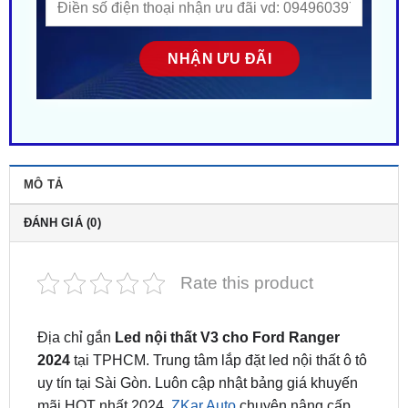
MÔ TẢ
ĐÁNH GIÁ (0)
Rate this product
Địa chỉ gắn
Led nội thất V3 cho Ford Ranger
2024
tại TPHCM. Trung tâm lắp đặt led nội thất ô tô
uy tín tại Sài Gòn. Luôn cập nhật bảng giá khuyến
mãi HOT nhất 2024.
ZKar Auto
chuyên nâng cấp
phụ kiện đồ chơi xe hơi ô tô cao cấp chất lượng.
Liên hệ ngay
0949.60.3979
hoặc
0987.801.029
để