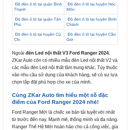
Độ đèn ô tô tại quận Tân
Độ đèn ô tô tại huyện Bình
Phú
Chánh
Độ đèn ô tô tại huyện Củ
Độ đèn ô tô tại huyện Cần
Chi
Giờ
Ngoài
đèn Led nội thất V3 Ford Ranger 2024
,
ZKar Auto còn có nhiều mẫu đèn Led nội thất V2 và
các mẫu đèn Led nội thất tầm trung khác. Tùy thuộc
vào nhu cầu sử dụng của khách hàng, sẽ có sự lựa
chọn lắp đặt phù hợp cho xe của mình.
Cùng ZKar Auto tìm hiểu một số đặc
điểm của Ford Ranger 2024 nhé!
Ford Ranger Mới là chiếc xe bán tải tuyệt vời nhất
từ trước đến nay. Mạnh mẽ, thông minh và đa năng.
Ranger Thế Hệ Mới hoàn hảo cho cả công việc, gia
đình hay tận hưởng cuộc sống. Bởi chiếc xe được
trang bị những tính năng và công nghệ tiên tiến