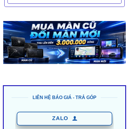
LIÊN HỆ BÁO GIÁ - TRẢ GÓP
ZALO
0949 60 3979