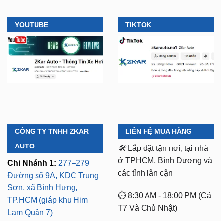
CÔNG TY TNHH ZKAR
LIÊN HỆ MUA HÀNG
AUTO
🛠️
Lắp đặt tận nơi, tại nhà
ở TPHCM, Bình Dương và
Chi Nhánh 1:
277–279
các tỉnh lân cận
Đường số 9A, KDC Trung
Sơn, xã Bình Hưng,
⏱️ 8:30 AM - 18:00 PM (Cả
TP.HCM (giáp khu Him
T7 Và Chủ Nhật)
Lam Quận 7)
Mã số thuế:
0318103254 -
Chi Nhánh 2:
93 Trương
Ngày cấp phép: