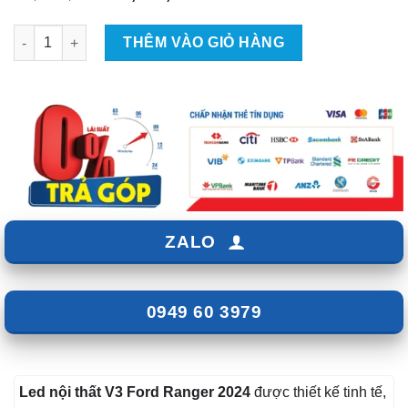
gốc
hiện
là:
tại
Led nội thất V3 Ford Ranger 2024 số lượng
THÊM VÀO GIỎ HÀNG
₫6,500,000.
là:
₫5,500,000.
ZALO
0949 60 3979
Led nội thất V3 Ford Ranger 2024
được thiết kế tinh tế,