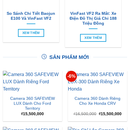
E100 Và VinFast VF2
Điện Đô Thị Giá Chỉ 188
Triệu Đồng
XEM THÊM
XEM THÊM
SẢN PHẨM MỚI
-6%
Camera 360 SAFEVIEW
Camera 360 Dành Riêng
LUX Dành Cho Ford
Cho Xe Honda CRV
Territory
Giá
Giá
₫
15,500,000
₫
16,500,000
₫
15,500,000
gốc
hiện
là:
tại
₫16,500,000.
là:
₫15,