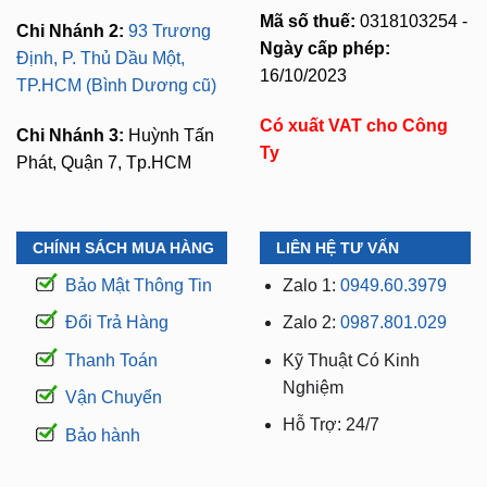
Định, P. Thủ Dầu Một,
16/10/2023
TP.HCM (Bình Dương cũ)
Có xuất VAT cho Công
Chi Nhánh 3:
Huỳnh Tấn
Ty
Phát, Quận 7, Tp.HCM
CHÍNH SÁCH MUA HÀNG
LIÊN HỆ TƯ VẤN
Bảo Mật Thông Tin
Zalo 1:
0949.60.3979
Đổi Trả Hàng
Zalo 2:
0987.801.029
Thanh Toán
Kỹ Thuật Có Kinh
Nghiệm
Vận Chuyển
Hỗ Trợ: 24/7
Bảo hành
WEBSITE THUỘC THƯƠNG HIỆU ZKAR AUTO