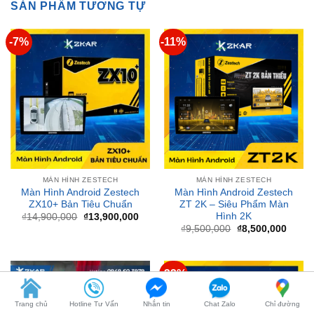
-7%
-11%
MÀN HÌNH ZESTECH
MÀN HÌNH ZESTECH
Màn Hình Android Zestech
Màn Hình Android Zestech
ZX10+ Bản Tiêu Chuẩn
ZT 2K – Siêu Phẩm Màn
Hình 2K
Giá
Giá
₫
14,900,000
₫
13,900,000
gốc
hiện
Giá
Giá
₫
9,500,000
₫
8,500,000
là:
tại
gốc
hiện
₫14,900,000.
là:
là:
tại
₫13,900,000.
₫9,500,000.
là:
₫8,50
-32%
Trang chủ
Hotline Tư Vấn
Nhắn tin
Chat Zalo
Chỉ đường