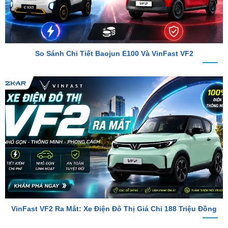
So Sánh Chi Tiết Baojun E100 Và VinFast VF2
VinFast VF2 Ra Mắt: Xe Điện Đô Thị Giá Chỉ 188 Triệu Đồng