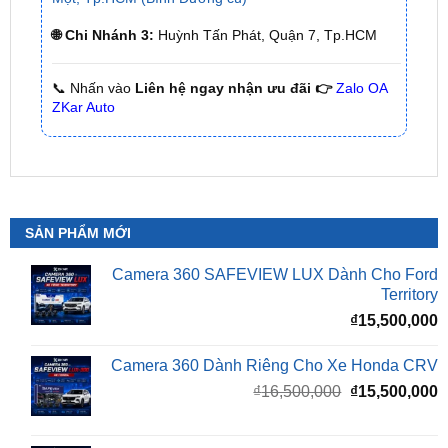
📞 Nhấn vào
Liên hệ ngay nhận ưu đãi 👉
Zalo OA
ZKar Auto
SẢN PHẨM MỚI
Camera 360 SAFEVIEW LUX Dành Cho Ford
Territory
₫
15,500,000
Camera 360 Dành Riêng Cho Xe Honda CRV
Giá
G
₫
16,500,000
₫
15,500,000
gốc
h
là:
t
₫16,500,000.
l
Camera 360 Safeview S200
₫
₫
11,800,000