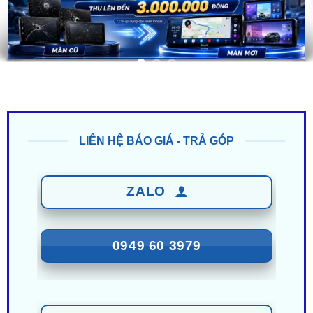
LIÊN HỆ BÁO GIÁ - TRẢ GÓP
ZALO
0949 60 3979
ZALO