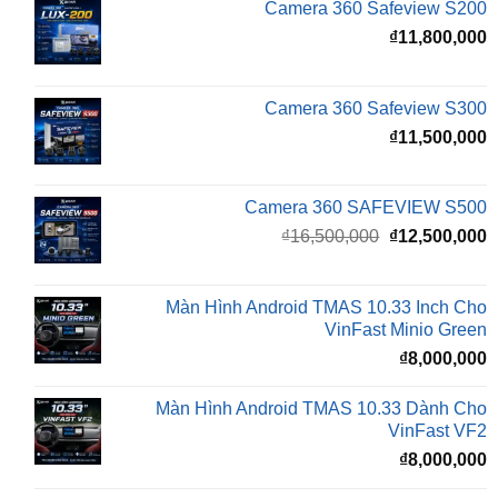
Camera 360 Safeview S300
₫
11,500,000
Camera 360 SAFEVIEW S500
Giá
G
₫
16,500,000
₫
12,500,000
gốc
h
là:
t
₫16,500,000.
l
Màn Hình Android TMAS 10.33 Inch Cho
₫
VinFast Minio Green
₫
8,000,000
Màn Hình Android TMAS 10.33 Dành Cho
VinFast VF2
₫
8,000,000
Màn hình Cluster Android TMAS T600 Dành
Cho VinFast VF3