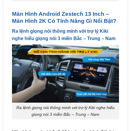
Màn Hình 2K Có Tính Năng Gì Nổi Bật?
Ra lệnh giọng nói thông minh với trợ lý Kiki
nghe hiểu giọng nói 3 miền Bắc – Trung – Nam
Ra lệnh giọng nói thông minh với trợ lý Kiki nghe hiểu
giọng nói 3 miền Bắc – Trung – Nam
Màn hình android ô tô 13 Inch màn hình 2K
tích
hợp trợ lý tiếng Việt Kiki, mang tới hiệu quả thiết