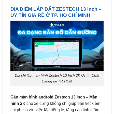
UY TÍN GIÁ RẺ Ở TP. HỒ CHÍ MINH
Địa chỉ lắp màn hình Zestech 13 Inch 2K Uy tín Chất
Lượng tại TP. HCM
Gắn màn hình android Zestech 13 Inch – Màn
hình 2K
cho xế cưng không chỉ giúp bạn tiết kiệm
chi phí so với việc lắp riêng lẻ, tăng cao tính thẩm
mỹ cho nội thất xe mà còn đem đến cho bạn sự an
toàn, giải toả bớt những mệt mỏi khi lái xe. Liên hệ