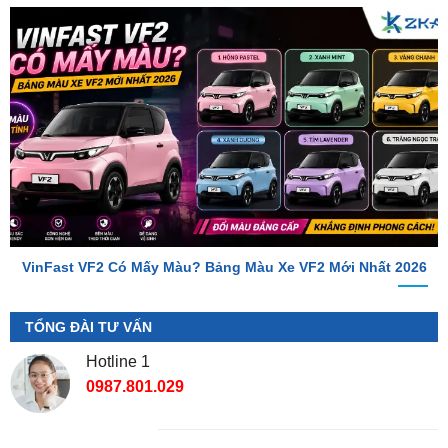
VinFast VF2 Có Mấy Màu? Bảng Màu Xe VF2 Mới Nhất 2026
TỔNG ĐÀI TƯ VẤN
Hotline 1
0987.801.029
Hotline 2
0949.60.3979