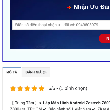
Nhận Ưu Đãi
MÔ TẢ
ĐÁNH GIÁ (0)
5/5 - (1 bình chọn)
【 Trung Tâm 】➤
Lắp Màn Hình Android Zestech Z80
Z800+ tại TPHCM ✔️. Bảo hành số 1 Việt Nam ✔️. ZKar Au