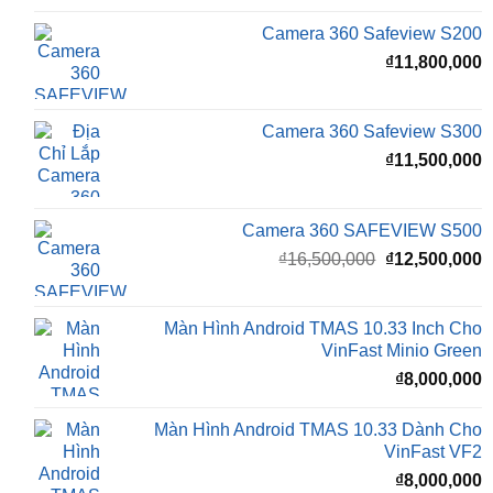
là:
t
₫16,500,000.
l
Camera 360 Safeview S200
₫
₫
11,800,000
Camera 360 Safeview S300
₫
11,500,000
Camera 360 SAFEVIEW S500
Giá
G
₫
16,500,000
₫
12,500,000
gốc
h
là:
t
₫16,500,000.
l
Màn Hình Android TMAS 10.33 Inch Cho
₫
VinFast Minio Green
₫
8,000,000
Màn Hình Android TMAS 10.33 Dành Cho
VinFast VF2
₫
8,000,000