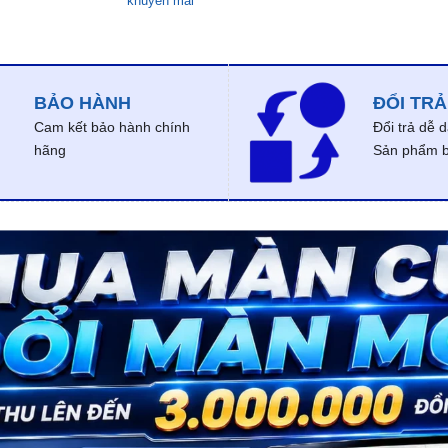
khuyến mãi
BẢO HÀNH
ĐỔI TRẢ
Cam kết bảo hành chính
Đổi trả dễ 
hãng
Sản phẩm bị