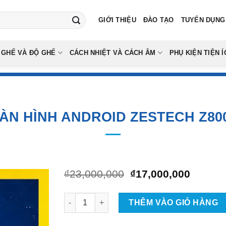
GIỚI THIỆU
ĐÀO TẠO
TUYỂN DỤNG
 GHẾ VÀ ĐỘ GHẾ
CÁCH NHIỆT VÀ CÁCH ÂM
PHỤ KIỆN TIỆN Í
ÀN HÌNH ANDROID ZESTECH Z80
Giá
Giá
₫
23,000,000
₫
17,000,000
gốc
hiện
là:
tại
Màn Hình Android Zestech Z800+ số lượng
₫23,000,000.
là:
THÊM VÀO GIỎ HÀNG
₫17,00