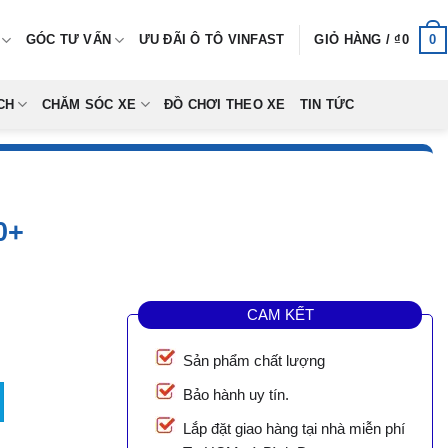
0
GÓC TƯ VẤN
ƯU ĐÃI Ô TÔ VINFAST
GIỎ HÀNG /
₫
0
CH
CHĂM SÓC XE
ĐỒ CHƠI THEO XE
TIN TỨC
0+
CAM KẾT
Sản phẩm chất lượng
Bảo hành uy tín.
0,000.
Lắp đặt giao hàng tại nhà miễn phí