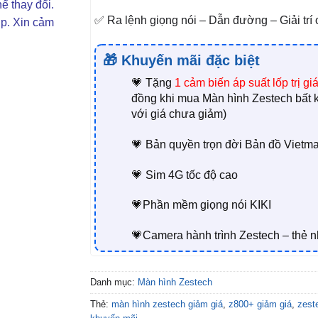
ể thay đổi.
✅ Ra lệnh giọng nói – Dẫn đường – Giải trí 
ợp. Xin cảm
🎁 Khuyến mãi đặc biệt
💗 Tặng
1
cảm biến áp suất lốp trị gi
đồng khi mua Màn hình Zestech bất 
với giá chưa giảm)
💗 Bản quyền trọn đời Bản đồ Vietma
💗 Sim 4G tốc độ cao
💗Phần mềm giọng nói KIKI
💗Camera hành trình Zestech – thẻ 
Danh mục:
Màn hình Zestech
Thẻ:
màn hình zestech giảm giá
,
z800+ giảm giá
,
zest