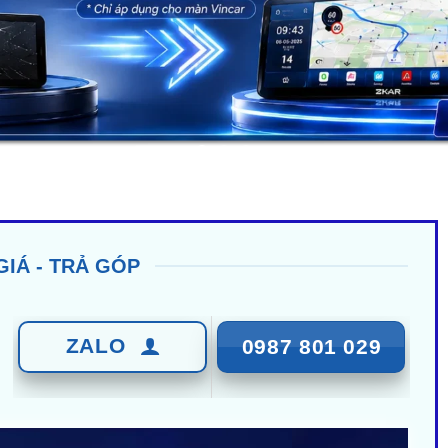
GIÁ - TRẢ GÓP
ZALO
0987 801 029