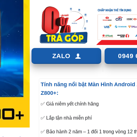
ZALO
0949 
Tính năng nổi bật Màn Hình Android
Z800+:
✅ Giá niêm yết chính hãng
✅ Lắp tận nhà miễn phí
✅ Bảo hành 2 năm – 1 đổi 1 trong vòng 12 t