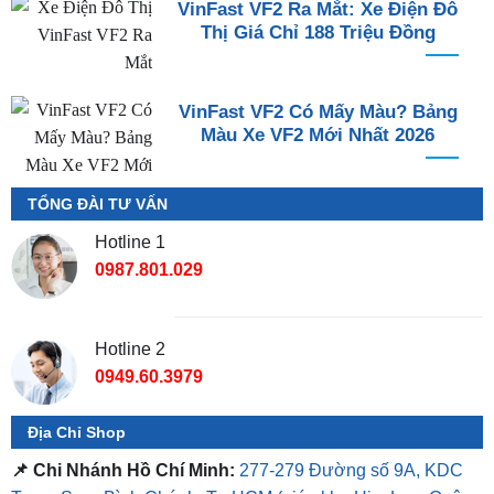
VinFast VF2 Ra Mắt: Xe Điện Đô
Thị Giá Chỉ 188 Triệu Đồng
VinFast VF2 Có Mấy Màu? Bảng
Màu Xe VF2 Mới Nhất 2026
TỔNG ĐÀI TƯ VẤN
Hotline 1
0987.801.029
Hotline 2
0949.60.3979
Địa Chỉ Shop
📌 Chi Nhánh Hồ Chí Minh:
277-279 Đường số 9A, KDC