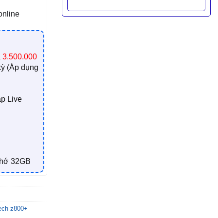
online
á 3.500.000
kỳ (Áp dụng
p Live
nhớ 32GB
ech z800+