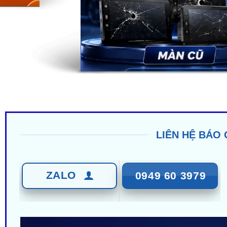
LIÊN HỆ BÁO 
ZALO
0949 60 3979