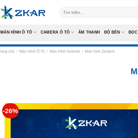
Skip
Tìm
to
kiếm:
content
MÀN HÌNH Ô TÔ
CAMERA Ô TÔ
ÂM THANH
ĐỘ ĐÈN
BỌC
rang chủ
/
Màn Hình Ô Tô
/
Màn Hình Android
/
Màn hình Zestech
M
-26%