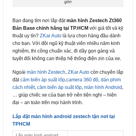
Địa chỉ lắp đặt zestech ZT360 Base ô tô uy tín tại sài
gòn
Bạn đang tìm nơi lắp đặt
màn hình Zestech Zt360
Bản Base chính hãng tại TP.HCM
với giá tốt và kỹ
thuật uy tín?
ZKar Auto
là lựa chọn hàng đầu dành
cho bạn. Với đội ngũ kỹ thuật viên nhiều năm kinh
nghiệm, thi công chuẩn xác, đi dây gọn gàng và
tuyệt đối không can thiệp hệ thống điện zin của xe.
Ngoài
màn hình Zestech
,
ZKar Auto
còn chuyên lắp
đặt
cảm biến áp suất lốp
,
camera 360 độ
,
dán phim
cách nhiệt
,
cảm biến áp suất lốp
,
màn hình Android
,
… giúp chiếc xe của bạn trở nên tiện nghi – hiện
đại – an toàn trên mọi hành trình.