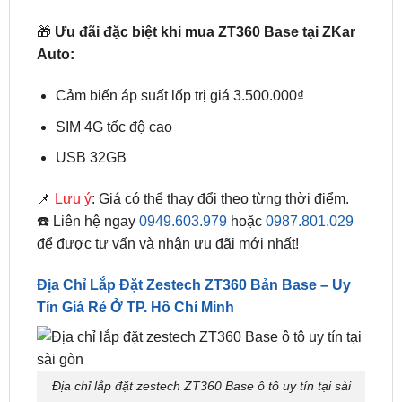
Giá niêm yết:
14.400.000₫
Giá khuyến mãi:
13.400.000₫
(Chưa VAT –
giảm trực tiếp 1.000.000₫)
🎁
Ưu đãi đặc biệt khi mua ZT360 Base tại ZKar
Auto:
Cảm biến áp suất lốp trị giá 3.500.000₫
SIM 4G tốc độ cao
USB 32GB
📌
Lưu ý
: Giá có thể thay đổi theo từng thời điểm.
☎️ Liên hệ ngay
0949.603.979
hoặc
0987.801.029
để được tư vấn và nhận ưu đãi mới nhất!
Địa Chỉ Lắp Đặt Zestech ZT360 Bản Base – Uy
Tín Giá Rẻ Ở TP. Hồ Chí Minh