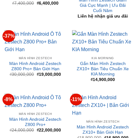
MÀN HÌNH ZESTECH
Màn Hình Android Zestech
MÀN HÌNH ZESTECH
S100J
Màn Hình Zestech Giảm
Giá
Giá
₫
7,400,000
₫
6,400,000
Giá Cực Mạnh | Ưu Đãi
gốc
hiện
Cuối Năm
là:
tại
₫7,400,000.
là:
Liên hệ nhận giá ưu đãi
₫6,400,000.
-37%
MÀN HÌNH ZESTECH
KIA MORNING
Màn Hình Android Zestech
Gắn Màn Hình Zestech
Z800 Pro+ Bản Giới Hạn
ZX10+ Bản Tiêu Chuẩn Xe
KIA Morning
Giá
Giá
₫
30,000,000
₫
19,000,000
gốc
hiện
₫
14,900,000
là:
tại
₫30,000,000.
là:
₫19,000,000.
-8%
-11%