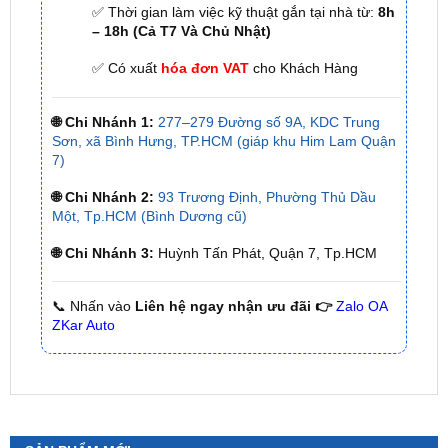
✅ Cam kết: Tư vấn tận nơi miễn phí, hàng hóa
kém chất lượng ( hay lỗi do nhà sản xuất ) =>
hoàn tiền 100%.
✅ Thời gian làm việc kỹ thuật gắn tại nhà từ:
8h
– 18h (Cả T7 Và Chủ Nhật)
✅ Có xuất
hóa đơn VAT
cho Khách Hàng
🌐 Chi Nhánh 1:
277–279 Đường số 9A, KDC Trung
Sơn, xã Bình Hưng, TP.HCM (giáp khu Him Lam Quận
7)
🌐 Chi Nhánh 2:
93 Trương Định, Phường Thủ Dầu
Một, Tp.HCM (Bình Dương cũ)
🌐 Chi Nhánh 3:
Huỳnh Tấn Phát, Quận 7, Tp.HCM
📞 Nhấn vào
Liên hệ ngay nhận ưu đãi 👉
Zalo OA
ZKar Auto