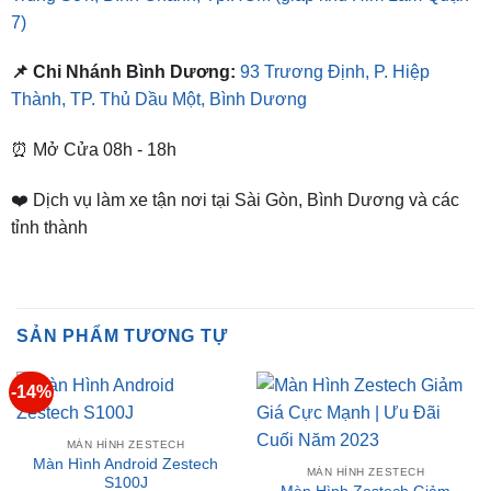
Địa Chỉ Shop
📌 Chi Nhánh Hồ Chí Minh:
277-279 Đường số 9A, KDC
Trung Sơn, Bình Chánh, Tp.HCM
(giáp khu Him Lam Quận
7)
📌 Chi Nhánh Bình Dương:
93 Trương Định, P. Hiệp
Thành, TP. Thủ Dầu Một, Bình Dương
⏰ Mở Cửa 08h - 18h
❤️ Dịch vụ làm xe tận nơi tại Sài Gòn, Bình Dương và các
tỉnh thành
SẢN PHẨM TƯƠNG TỰ
-14%