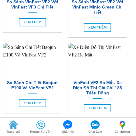
So Sánh VinFast VF2 Với
So Sánh VinFast VF2 Với
VinFast VF3 Chi Tiết
VinFast Minio Green Chi
Tiết
XEM THÊM
XEM THÊM
So Sánh Chi Tiết Baojun
VinFast VF2 Ra Mắt: Xe
E100 Và VinFast VF2
Điện Đô Thị Giá Chỉ 188
Triệu Đồng
XEM THÊM
Trang chủ
Hotline Tư Vấn
Nhắn tin
Chat Zalo
Chỉ đường
XEM THÊM