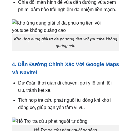
Hỗ trợ YouTube không
quảng cáo, Netflix, Zing
MP3, VieON, FPT Play
– biến mọi chuyến đi
thành rạp hát di động.
Chia đôi màn hình để vừa dẫn đường vừa xem
phim, đảm bảo trải nghiệm đa nhiệm liền mạch.
Kho ứng dụng giải trí đa phương tiện với youtube không
quảng cáo
4. Dẫn Đường Chính Xác Với Google Maps
Và Navitel
Dự đoán thời gian di chuyển, gợi ý lộ trình tối
ưu, tránh kẹt xe.
Tích hợp tra cứu phạt nguội tự động khi khởi
động xe, giúp bạn yên tâm vi vu.