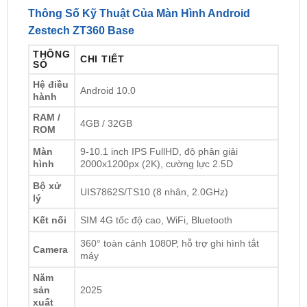
Những tính năng này không chỉ mang lại sự tiện lợi
mà còn tăng giá trị sử dụng lâu dài cho
màn hình
Android Zestech ZT360 Base
.
Thông Số Kỹ Thuật Của Màn Hình Android
Zestech ZT360 Base
THÔNG
CHI TIẾT
SỐ
Hệ điều
Android 10.0
hành
RAM /
4GB / 32GB
ROM
Màn
9-10.1 inch IPS FullHD, độ phân giải
hình
2000x1200px (2K), cường lực 2.5D
Bộ xử
UIS7862S/TS10 (8 nhân, 2.0GHz)
lý
Kết nối
SIM 4G tốc độ cao, WiFi, Bluetooth
360° toàn cảnh 1080P, hỗ trợ ghi hình tắt
Camera