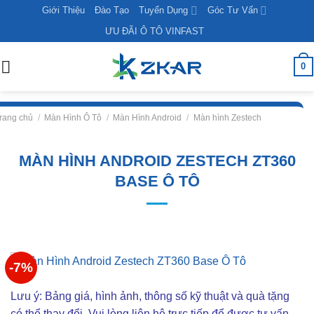
Skip
Giới Thiệu
Đào Tạo
Tuyển Dụng
Góc Tư Vấn
to
ƯU ĐÃI Ô TÔ VINFAST
content
0
rang chủ
/
Màn Hình Ô Tô
/
Màn Hình Android
/
Màn hình Zestech
MÀN HÌNH ANDROID ZESTECH ZT360
BASE Ô TÔ
-7%
Lưu ý: Bảng giá, hình ảnh, thông số kỹ thuật và quà tặng
có thể thay đổi. Vui lòng liên hê trực tiếp để được tư vấn