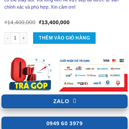
chính xác và phù hợp. Xin cảm ơn!
Giá
Giá
₫
14,400,000
₫
13,400,000
gốc
hiện
là:
tại
Màn Hình Android Zestech ZT360 Base Ô Tô số lượng
THÊM VÀO GIỎ HÀNG
₫14,400,000.
là:
₫13,400,000.
ZALO
0949 60 3979