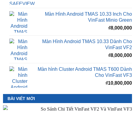
Camera 360 SAFEVIEW S500
Giá
G
₫
16,500,000
₫
12,500,000
gốc
h
là:
t
₫16,500,000.
l
Màn Hình Android TMAS 10.33 Inch Cho
₫
VinFast Minio Green
₫
8,000,000
Màn Hình Android TMAS 10.33 Dành Cho
VinFast VF2
₫
8,000,000
Màn hình Cluster Android TMAS T600 Dành
Cho VinFast VF3
₫
10,800,000
BÀI VIẾT MỚI