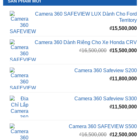
SẢN PHẨM MỚI
Camera 360 SAFEVIEW LUX Dành Cho Ford
Territory
₫
15,500,000
Camera 360 Dành Riêng Cho Xe Honda CRV
Giá
G
₫
16,500,000
₫
15,500,000
gốc
h
là:
t
₫16,500,000.
l
Camera 360 Safeview S200
₫
₫
11,800,000
Camera 360 Safeview S300
₫
11,500,000