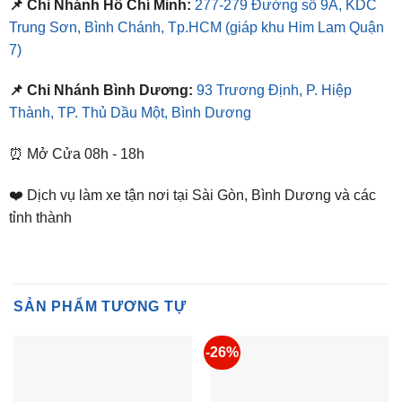
📌 Chi Nhánh Hồ Chí Minh:
277-279 Đường số 9A, KDC
Trung Sơn, Bình Chánh, Tp.HCM
(giáp khu Him Lam Quận
7)
📌 Chi Nhánh Bình Dương:
93 Trương Định, P. Hiệp
Thành, TP. Thủ Dầu Một, Bình Dương
⏰ Mở Cửa 08h - 18h
❤️ Dịch vụ làm xe tận nơi tại Sài Gòn, Bình Dương và các
tỉnh thành
SẢN PHẨM TƯƠNG TỰ
-26%