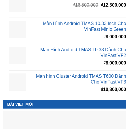
Giá
G
₫
16,500,000
₫
12,500,000
gốc
h
là:
t
₫16,500,000.
l
Màn Hình Android TMAS 10.33 Inch Cho
₫
VinFast Minio Green
₫
8,000,000
Màn Hình Android TMAS 10.33 Dành Cho
VinFast VF2
₫
8,000,000
Màn hình Cluster Android TMAS T600 Dành
Cho VinFast VF3
₫
10,800,000
BÀI VIẾT MỚI