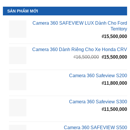
SẢN PHẨM MỚI
Camera 360 SAFEVIEW LUX Dành Cho Ford
Territory
₫
15,500,000
Camera 360 Dành Riêng Cho Xe Honda CRV
Giá
G
₫
16,500,000
₫
15,500,000
gốc
h
là:
t
₫16,500,000.
l
Camera 360 Safeview S200
₫
₫
11,800,000
Camera 360 Safeview S300
₫
11,500,000
Camera 360 SAFEVIEW S500