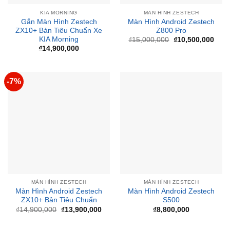
KIA MORNING
MÀN HÌNH ZESTECH
Gắn Màn Hình Zestech
Màn Hình Android Zestech
ZX10+ Bản Tiêu Chuẩn Xe
Z800 Pro
KIA Morning
Giá
Giá
₫
15,000,000
₫
10,500,000
gốc
hiện
₫
14,900,000
là:
tại
₫15,000,000.
là:
₫10,
-7%
MÀN HÌNH ZESTECH
MÀN HÌNH ZESTECH
Màn Hình Android Zestech
Màn Hình Android Zestech
ZX10+ Bản Tiêu Chuẩn
S500
Giá
Giá
₫
14,900,000
₫
13,900,000
₫
8,800,000
gốc
hiện
là:
tại
₫14,900,000.
là: