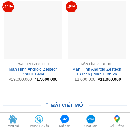
₫13,900,000.
-11%
-8%
MÀN HÌNH ZESTECH
MÀN HÌNH ZESTECH
Màn Hình Android Zestech
Màn Hình Android Zestech
Z800+ Base
13 Inch | Màn Hình 2K
Giá
Giá
Giá
Giá
₫
19,000,000
₫
17,000,000
₫
12,000,000
₫
11,000,000
gốc
hiện
gốc
hiện
là:
tại
là:
tại
₫19,000,000.
là:
₫12,000,000.
là:
₫17,000,000.
₫11,
BÀI VIẾT MỚI
Trang chủ
Hotline Tư Vấn
Nhắn tin
Chat Zalo
Chỉ đường