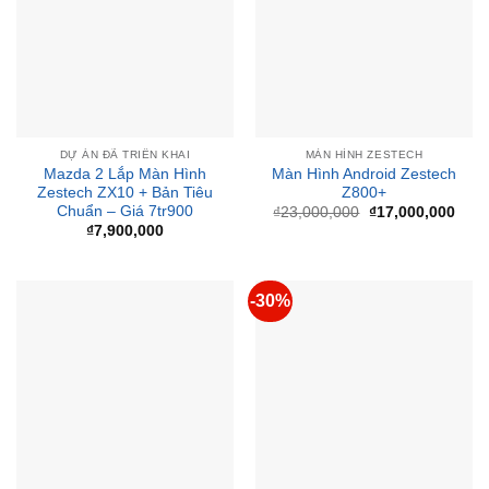
DỰ ÁN ĐÃ TRIỂN KHAI
MÀN HÌNH ZESTECH
Mazda 2 Lắp Màn Hình
Màn Hình Android Zestech
Zestech ZX10 + Bản Tiêu
Z800+
Chuẩn – Giá 7tr900
Giá
Giá
₫
23,000,000
₫
17,000,000
gốc
hiện
₫
7,900,000
là:
tại
₫23,000,000.
là:
₫17,
-30%