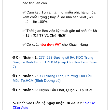
các tỉnh lân cận
✅ Cam kết: Tư vấn tận nơi miễn phí, hàng hóa
kém chất lượng ( hay lỗi do nhà sản xuất ) =>
hoàn tiền 100%.
✅ Thời gian làm việc kỹ thuật gắn tại nhà từ:
8h
– 18h (Cả T7 Và Chủ Nhật)
✅ Có xuất
hóa đơn VAT
cho Khách Hàng
🌐 Chi Nhánh 1:
277–279 Đường số 9A, KDC Trung
Sơn, xã Bình Hưng, TP.HCM (giáp khu Him Lam Quận
7)
🌐 Chi Nhánh 2:
93 Trương Định, Phường Thủ Dầu
Một, Tp.HCM (Bình Dương cũ)
🌐 Chi Nhánh 3:
Huỳnh Tấn Phát, Quận 7, Tp.HCM
📞 Nhấn vào
Liên hệ ngay nhận ưu đãi 👉
Zalo OA
ZKar Auto