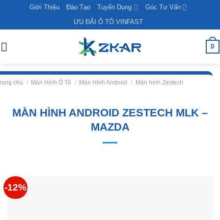
Skip
Giới Thiệu
Đào Tạo
Tuyển Dụng
Góc Tư Vấn
to
ƯU ĐÃI Ô TÔ VINFAST
content
0
rang chủ
/
Màn Hình Ô Tô
/
Màn Hình Android
/
Màn hình Zestech
MÀN HÌNH ANDROID ZESTECH MLK –
MAZDA
-12%